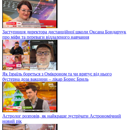
Заступниця директора дистанційної школи Оксана Бондарчук
про міфи та переваги віддаленого навчання
Як Ізраїль бореться з Омікроном та чи врятує від нього
бустерна доза вакцини – лікар Борис Бриль
Астролог розповів, як найкраще зустрічати Астрономічний
новий рік