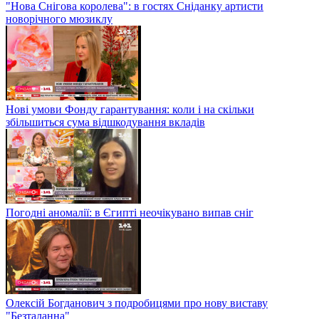
"Нова Снігова королева": в гостях Сніданку артисти
новорічного мюзиклу
Нові умови Фонду гарантування: коли і на скільки
збільшиться сума відшкодування вкладів
Погодні аномалії: в Єгипті неочікувано випав сніг
Олексій Богданович з подробицями про нову виставу
"Безталанна"