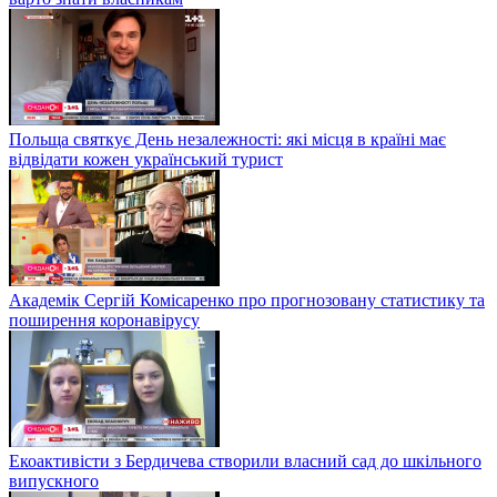
Польща святкує День незалежності: які місця в країні має
відвідати кожен український турист
Академік Сергій Комісаренко про прогнозовану статистику та
поширення коронавірусу
Екоактивісти з Бердичева створили власний сад до шкільного
випускного