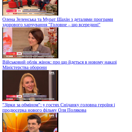
Олена Зеленська та Мурат Шахін з деталями програми
здорового харчування "Головне – що всередині"
Військовий облік жінок: про що йдеться в новому наказі
Міністерства оборони
"Зірки за обміном": у гостях Сніданку головна героїня і
продюсерка нового фільму Оля Полякова