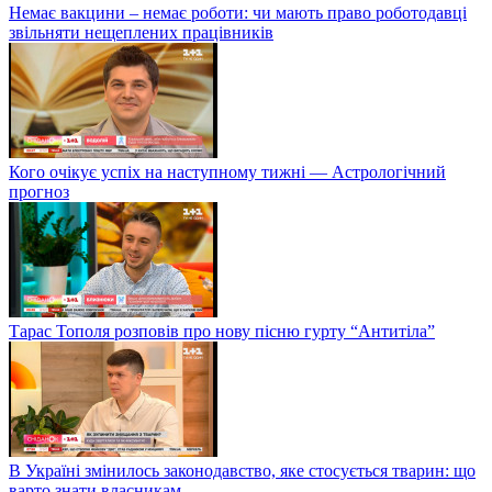
Немає вакцини – немає роботи: чи мають право роботодавці
звільняти нещеплених працівників
Кого очікує успіх на наступному тижні — Астрологічний
прогноз
Тарас Тополя розповів про нову пісню гурту “Антитіла”
В Україні змінилось законодавство, яке стосується тварин: що
варто знати власникам