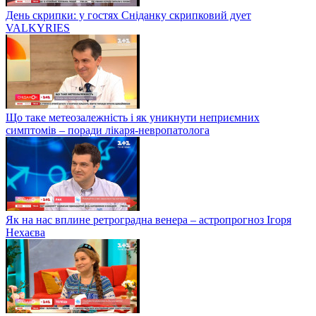
День скрипки: у гостях Сніданку скрипковий дует
VALKYRIES
Що таке метеозалежність і як уникнути неприємних
симптомів – поради лікаря-невропатолога
Як на нас вплине ретроградна венера – астропрогноз Ігоря
Нехаєва