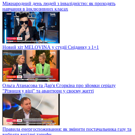
Міжнародний день людей з інвалідністю: як проходять
навчання в інклюзивних класах
Новий хіт MELOVINА у студії Сніданку з 1+1
Ольга Атанасова та Дар'я Єгоркіна про зйомки серіалу
"Різниця у віці" та авантюри у своєму житті
Правила енергоспоживання: як змінити постачальника газу та
вибрати вигідні тарифи