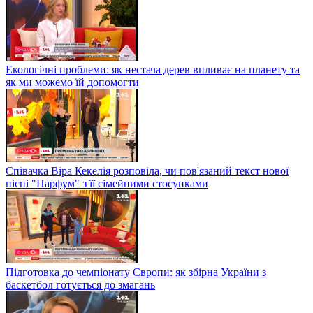
Екологічні проблеми: як нестача дерев впливає на планету та
як ми можемо їй допомогти
Співачка Віра Кекелія розповіла, чи пов'язаний текст нової
пісні "Парфум" з її сімейними стосунками
Підготовка до чемпіонату Європи: як збірна України з
баскетбол готується до змагань