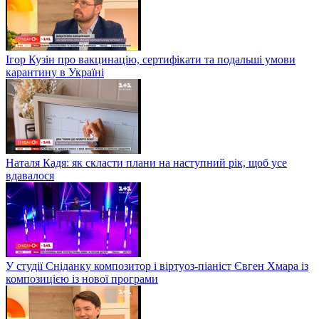
Ігор Кузін про вакцинацію, сертифікати та подальші умови
карантину в Україні
Наталя Кадя: як скласти плани на наступний рік, щоб усе
вдавалося
У студії Сніданку композитор і віртуоз-піаніст Євген Хмара із
композицією із нової програми