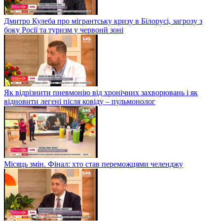
Дмитро Кулеба про мігрантську кризу в Білорусі, загрозу з
боку Росії та туризм у червонй зоні
Як відрізнити пневмонію від хронічних захворювань і як
відновити легені після ковіду – пульмонолог
Місяць змін. Фінал: хто став переможцями челенджу