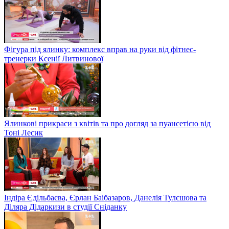
Фігура під ялинку: комплекс вправ на руки від фітнес-
тренерки Ксенії Литвинової
Ялинкові прикраси з квітів та про догляд за пуансетією від
Тоні Лесик
Індіра Єдільбаєва, Єрлан Баібазаров, Данелія Тулєшова та
Діляра Дідаркизи в студії Сніданку