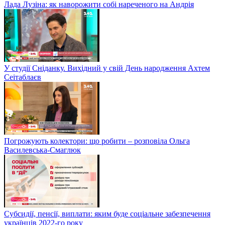
Лада Лузіна: як наворожити собі нареченого на Андрія
У студії Сніданку. Вихідний у свій День народження Ахтем
Сеітаблаєв
Погрожують колектори: що робити – розповіла Ольга
Василевська-Смаглюк
Субсидії, пенсії, виплати: яким буде соціальне забезпечення
українців 2022-го року