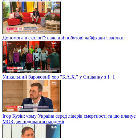
Допомога в екології: важливі побутові лайфхаки і звички
Унікальний бароковий хор "Б.А.Х." у Сніданку з 1+1
Ігор Кузін: чому Україна серед лідерів смертності та що планує
МОЗ для подолання пандемії