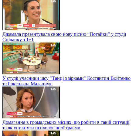
Джамала презентувала свою нову пісню “Потайки” у студії
Сніданку з 1+1
У студії учасники шоу "Танці з зірками" Костянтин Войтенко
та Роксоляна Маланчук
Домагання в громадських місцях: що робити в такій ситуації
та як уникнути психологічної травми