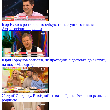
Ігор Нехаєв розповів, що очікувати наступного тижня —
Астрологічний прогноз
Юрій Горбунов розповів, як проходила підготовка до виступу
на шоу «Маскарад»
У студії Сніданку. Вихідний співачка Ірина Федишин разом із
родиною