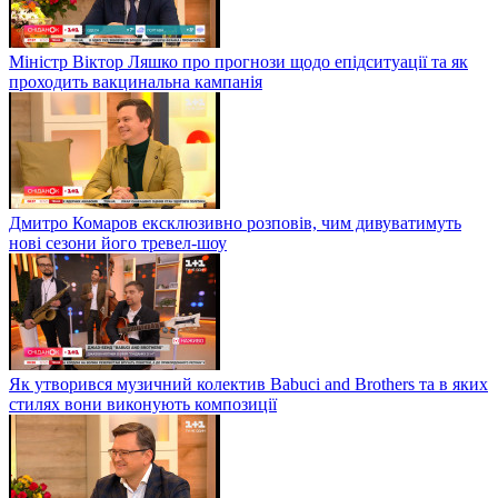
Міністр Віктор Ляшко про прогнози щодо епідситуації та як
проходить вакцинальна кампанія
Дмитро Комаров ексклюзивно розповів, чим дивуватимуть
нові сезони його тревел-шоу
Як утворився музичний колектив Babuci and Brothers та в яких
стилях вони виконують композиції