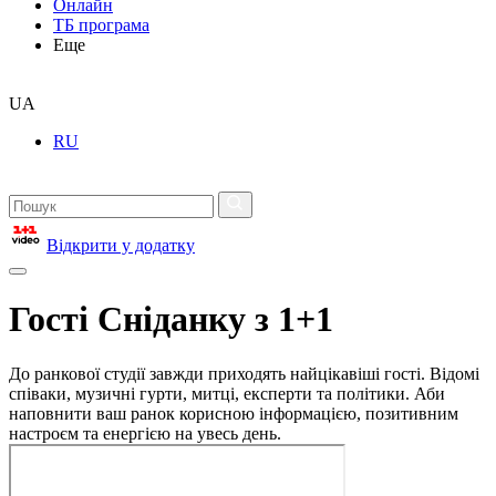
Онлайн
ТБ програма
Еще
UA
RU
Відкрити у додатку
Гості Сніданку з 1+1
До ранкової студії завжди приходять найцікавіші гості. Відомі
співаки, музичні гурти, митці, експерти та політики. Аби
наповнити ваш ранок корисною інформацією, позитивним
настроєм та енергією на увесь день.