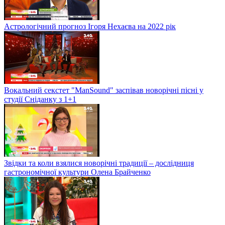
Астрологічний прогноз Ігоря Нехаєва на 2022 рік
Вокальний секстет "ManSound" заспівав новорічні пісні у
студії Сніданку з 1+1
Звідки та коли взялися новорічні традиції – дослідниця
гастрономічної культури Олена Брайченко