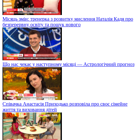
Місяць змін: тренерка з розвитку мислення Наталія Кадя про
безперервну освіту та пошук нового
Що нас чекає у наступному місяці — Астрологічний прогноз
Співачка Анастасія Приходько розповіла про своє сімейне
життя та виховання дітей