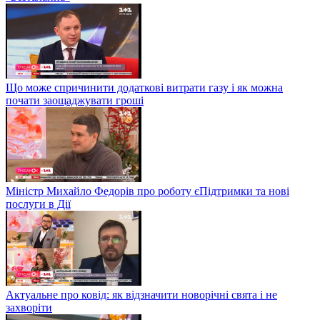
Що може спричинити додаткові витрати газу і як можна
почати заощаджувати гроші
Міністр Михайло Федорів про роботу єПідтримки та нові
послуги в Дії
Актуальне про ковід: як відзначити новорічні свята і не
захворіти