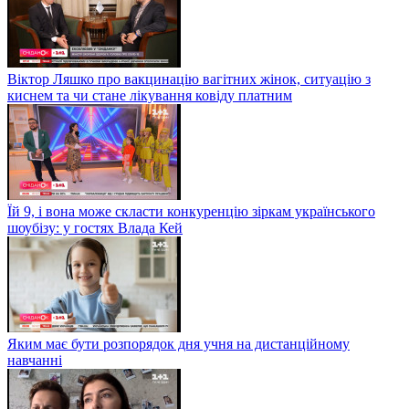
Віктор Ляшко про вакцинацію вагітних жінок, ситуацію з
киснем та чи стане лікування ковіду платним
Їй 9, і вона може скласти конкуренцію зіркам українського
шоубізу: у гостях Влада Кей
Яким має бути розпорядок дня учня на дистанційному
навчанні