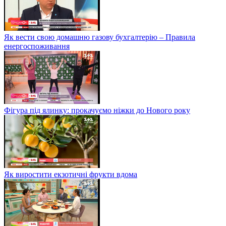
Як вести свою домашню газову бухгалтерію – Правила
енергоспоживання
Фігура під ялинку: прокачуємо ніжки до Нового року
Як виростити екзотичні фрукти вдома