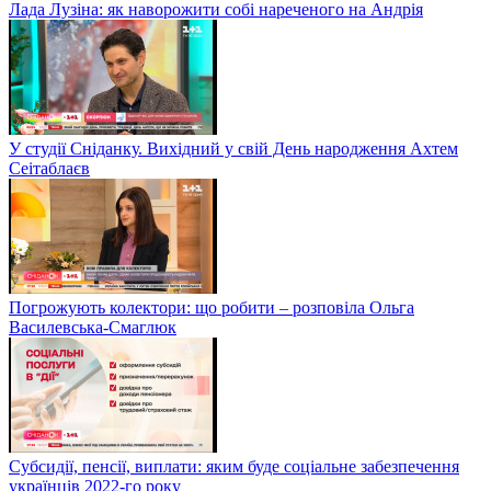
Лада Лузіна: як наворожити собі нареченого на Андрія
У студії Сніданку. Вихідний у свій День народження Ахтем
Сеітаблаєв
Погрожують колектори: що робити – розповіла Ольга
Василевська-Смаглюк
Субсидії, пенсії, виплати: яким буде соціальне забезпечення
українців 2022-го року