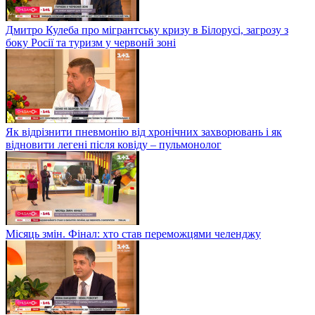
Дмитро Кулеба про мігрантську кризу в Білорусі, загрозу з
боку Росії та туризм у червонй зоні
Як відрізнити пневмонію від хронічних захворювань і як
відновити легені після ковіду – пульмонолог
Місяць змін. Фінал: хто став переможцями челенджу