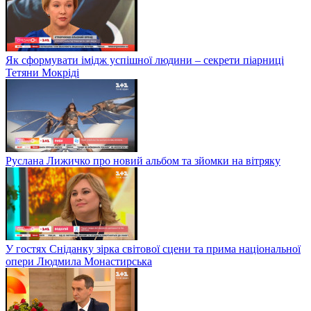
Як сформувати імідж успішної людини – секрети піарниці
Тетяни Мокріді
Руслана Лижичко про новий альбом та зйомки на вітряку
У гостях Сніданку зірка світової сцени та прима національної
опери Людмила Монастирська