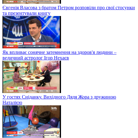
Євгенія Власова з братом Петром розповіли про свої стосунки
та презентували книгу
Як впливає сонячне затемнення на здоров'я людини –
ведичний астролог Ігор Нехаєв
У гостях Сніданку. Вихідного Дядя Жора з дружиною
Наталією