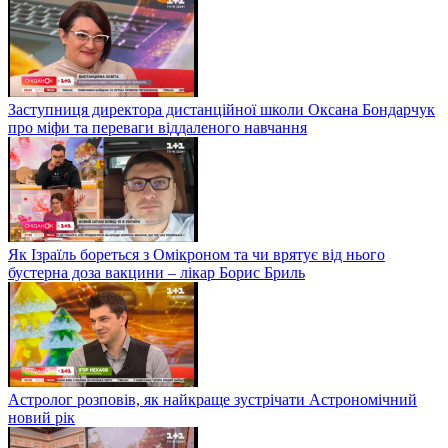
Заступниця директора дистанційної школи Оксана Бондарчук
про міфи та переваги віддаленого навчання
Як Ізраїль бореться з Омікроном та чи врятує від нього
бустерна доза вакцини – лікар Борис Бриль
Астролог розповів, як найкраще зустрічати Астрономічний
новий рік