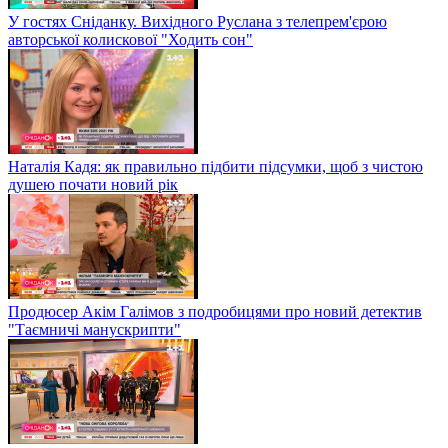
У гостях Сніданку. Вихідного Руслана з телепрем'єрою
авторської колискової "Ходить сон"
Наталія Кадя: як правильно підбити підсумки, щоб з чистою
душею почати новий рік
Продюсер Акім Галімов з подробицями про новий детектив
"Таємничі манускрипти"