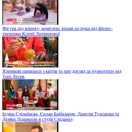
Фігура під ялинку: комплекс вправ на руки від фітнес-
тренерки Ксенії Литвинової
Ялинкові прикраси з квітів та про догляд за пуансетією від
Тоні Лесик
Індіра Єдільбаєва, Єрлан Баібазаров, Данелія Тулєшова та
Діляра Дідаркизи в студії Сніданку