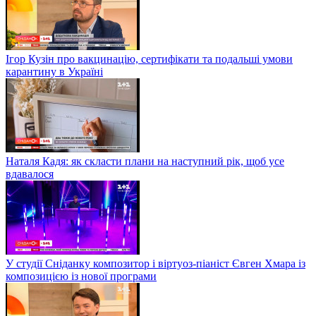
Ігор Кузін про вакцинацію, сертифікати та подальші умови
карантину в Україні
Наталя Кадя: як скласти плани на наступний рік, щоб усе
вдавалося
У студії Сніданку композитор і віртуоз-піаніст Євген Хмара із
композицією із нової програми