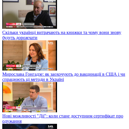
Скільки українці витрачають на книжки та чому вони знову
будуть дорожчати
Мирослава Гонгадзе: як заохочують до вакцинації в США і чи
спрацюють ці методи в Україні
Нові можливості "Дії": коли стане доступним сертифікат про
одужання