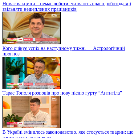
Немає вакцини – немає роботи: чи мають право роботодавці
звільняти нещеплених працівників
Кого очікує успіх на наступному тижні — Астрологічний
прогноз
Тарас Тополя розповів про нову пісню гурту “Антитіла”
В Україні змінилось законодавство, яке стосується тварин: що
варто знати власникам