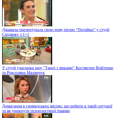
Джамала презентувала свою нову пісню “Потайки” у студії
Сніданку з 1+1
У студії учасники шоу "Танці з зірками" Костянтин Войтенко
та Роксоляна Маланчук
Домагання в громадських місцях: що робити в такій ситуації
та як уникнути психологічної травми