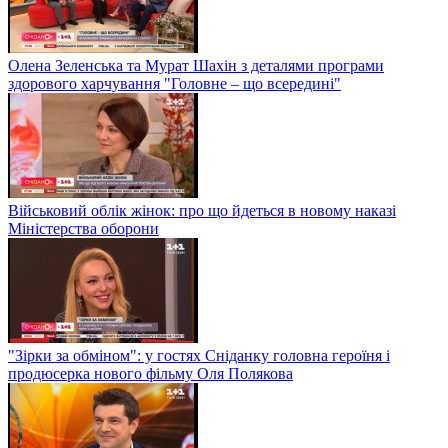
Олена Зеленська та Мурат Шахін з деталями програми
здорового харчування "Головне – що всередині"
Військовий облік жінок: про що йдеться в новому наказі
Міністерства оборони
"Зірки за обміном": у гостях Сніданку головна героїня і
продюсерка нового фільму Оля Полякова