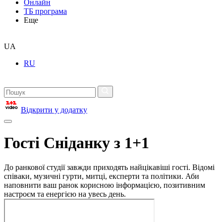
Онлайн
ТБ програма
Еще
UA
RU
Відкрити у додатку
Гості Сніданку з 1+1
До ранкової студії завжди приходять найцікавіші гості. Відомі
співаки, музичні гурти, митці, експерти та політики. Аби
наповнити ваш ранок корисною інформацією, позитивним
настроєм та енергією на увесь день.