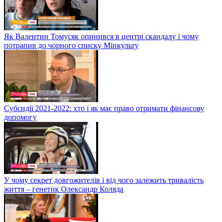
Як Валентин Томусяк опинився в центрі скандалу і чому
потрапив до чорного списку Мінкульту
Субсидії 2021-2022: хто і як має право отримати фінансову
допомогу
У чому секрет довгожителів і від чого залежить тривалість
життя – генетик Олександр Коляда