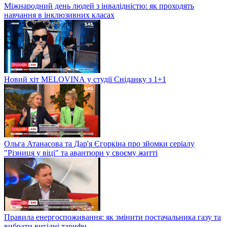
Міжнародний день людей з інвалідністю: як проходять
навчання в інклюзивних класах
Новий хіт MELOVINА у студії Сніданку з 1+1
Ольга Атанасова та Дар'я Єгоркіна про зйомки серіалу
"Різниця у віці" та авантюри у своєму житті
Правила енергоспоживання: як змінити постачальника газу та
вибрати вигідні тарифи