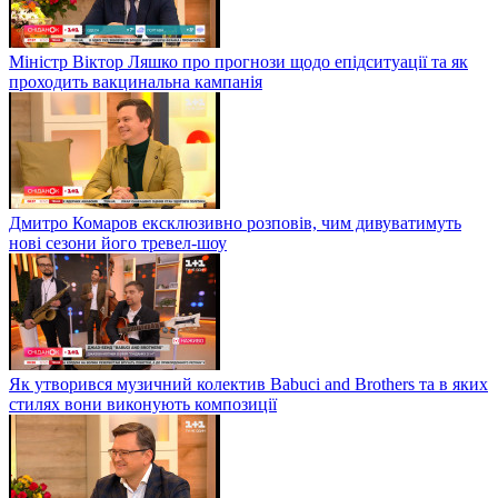
Міністр Віктор Ляшко про прогнози щодо епідситуації та як
проходить вакцинальна кампанія
Дмитро Комаров ексклюзивно розповів, чим дивуватимуть
нові сезони його тревел-шоу
Як утворився музичний колектив Babuci and Brothers та в яких
стилях вони виконують композиції