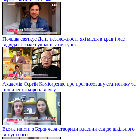
Польща святкує День незалежності: які місця в країні має
відвідати кожен український турист
Академік Сергій Комісаренко про прогнозовану статистику та
поширення коронавірусу
Екоактивісти з Бердичева створили власний сад до шкільного
випускного