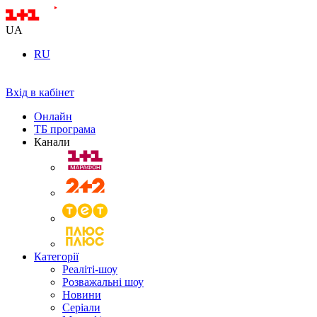
UA
RU
Вхід в кабінет
Онлайн
ТБ програма
Канали
Категорії
Реаліті-шоу
Розважальні шоу
Новини
Серіали