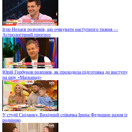
Ігор Нехаєв розповів, що очікувати наступного тижня —
Астрологічний прогноз
Юрій Горбунов розповів, як проходила підготовка до виступу
на шоу «Маскарад»
У студії Сніданку. Вихідний співачка Ірина Федишин разом із
родиною