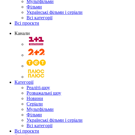
Мультфільми
Фільми
Українські фільми і серіали
Всі категорії
Всі проєкти
Канали
Категорії
Реаліті-шоу
Розважальні шоу
Новини
Серіали
Мультфільми
Фільми
Українські фільми і серіали
Всі категорії
Всі проєкти