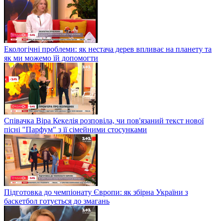
Екологічні проблеми: як нестача дерев впливає на планету та
як ми можемо їй допомогти
Співачка Віра Кекелія розповіла, чи пов'язаний текст нової
пісні "Парфум" з її сімейними стосунками
Підготовка до чемпіонату Європи: як збірна України з
баскетбол готується до змагань