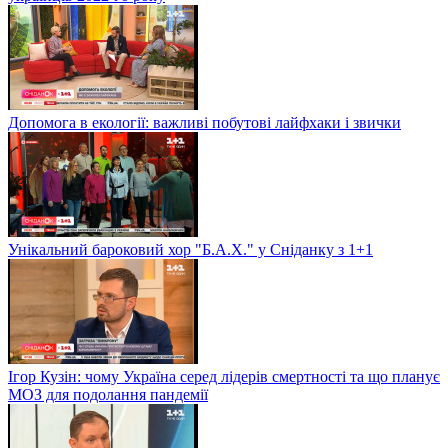
Допомога в екології: важливі побутові лайфхаки і звички
Унікальний бароковий хор "Б.А.Х." у Сніданку з 1+1
Ігор Кузін: чому Україна серед лідерів смертності та що планує
МОЗ для подолання пандемії