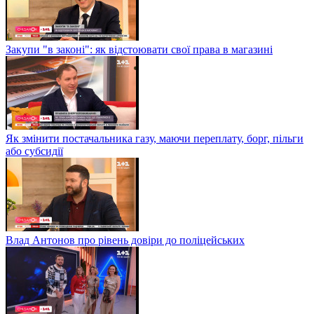
Закупи "в законі": як відстоювати свої права в магазині
Як змінити постачальника газу, маючи переплату, борг, пільги
або субсидії
Влад Антонов про рівень довіри до поліцейських