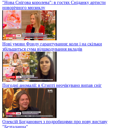
"Нова Снігова королева": в гостях Сніданку артисти
новорічного мюзиклу
Нові умови Фонду гарантування: коли і на скільки
збільшиться сума відшкодування вкладів
Погодні аномалії: в Єгипті неочікувано випав сніг
Олексій Богданович з подробицями про нову виставу
"Безталанна"