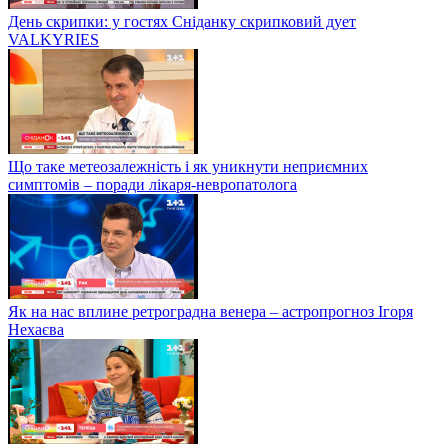
День скрипки: у гостях Сніданку скрипковий дует
VALKYRIES
Що таке метеозалежність і як уникнути неприємних
симптомів – поради лікаря-невропатолога
Як на нас вплине ретроградна венера – астропрогноз Ігоря
Нехаєва