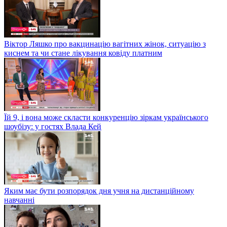
Віктор Ляшко про вакцинацію вагітних жінок, ситуацію з
киснем та чи стане лікування ковіду платним
Їй 9, і вона може скласти конкуренцію зіркам українського
шоубізу: у гостях Влада Кей
Яким має бути розпорядок дня учня на дистанційному
навчанні