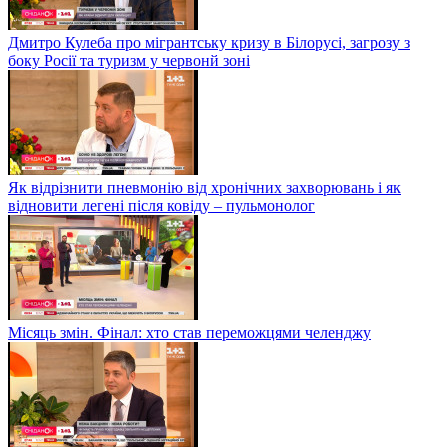
Дмитро Кулеба про мігрантську кризу в Білорусі, загрозу з
боку Росії та туризм у червонй зоні
Як відрізнити пневмонію від хронічних захворювань і як
відновити легені після ковіду – пульмонолог
Місяць змін. Фінал: хто став переможцями челенджу