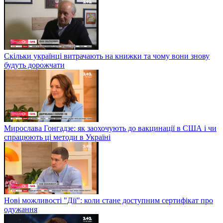
Скільки українці витрачають на книжки та чому вони знову
будуть дорожчати
Мирослава Гонгадзе: як заохочують до вакцинації в США і чи
спрацюють ці методи в Україні
Нові можливості "Дії": коли стане доступним сертифікат про
одужання