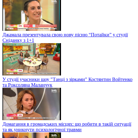
Джамала презентувала свою нову пісню “Потайки” у студії
Сніданку з 1+1
У студії учасники шоу "Танці з зірками" Костянтин Войтенко
та Роксоляна Маланчук
Домагання в громадських місцях: що робити в такій ситуації
та як уникнути психологічної травми