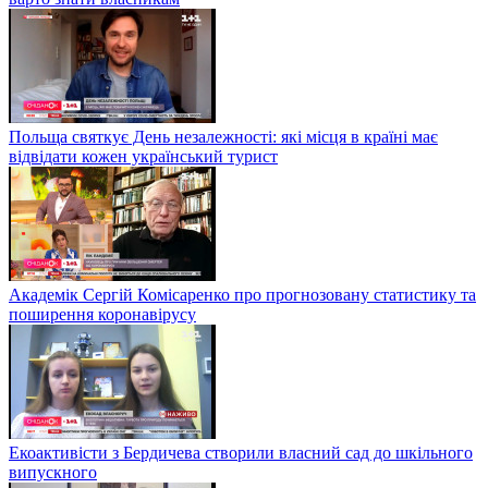
Польща святкує День незалежності: які місця в країні має
відвідати кожен український турист
Академік Сергій Комісаренко про прогнозовану статистику та
поширення коронавірусу
Екоактивісти з Бердичева створили власний сад до шкільного
випускного