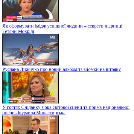
Як сформувати імідж успішної людини – секрети піарниці
Тетяни Мокріді
Руслана Лижичко про новий альбом та зйомки на вітряку
У гостях Сніданку зірка світової сцени та прима національної
опери Людмила Монастирська