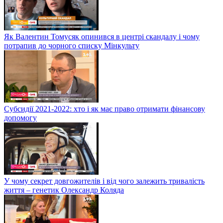
Як Валентин Томусяк опинився в центрі скандалу і чому
потрапив до чорного списку Мінкульту
Субсидії 2021-2022: хто і як має право отримати фінансову
допомогу
У чому секрет довгожителів і від чого залежить тривалість
життя – генетик Олександр Коляда