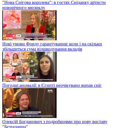
"Нова Снігова королева": в гостях Сніданку артисти
новорічного мюзиклу
Нові умови Фонду гарантування: коли і на скільки
збільшиться сума відшкодування вкладів
Погодні аномалії: в Єгипті неочікувано випав сніг
Олексій Богданович з подробицями про нову виставу
"Безталанна"