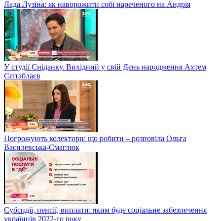
Лада Лузіна: як наворожити собі нареченого на Андрія
У студії Сніданку. Вихідний у свій День народження Ахтем
Сеітаблаєв
Погрожують колектори: що робити – розповіла Ольга
Василевська-Смаглюк
Субсидії, пенсії, виплати: яким буде соціальне забезпечення
українців 2022-го року