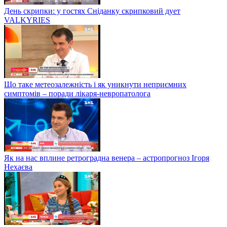
День скрипки: у гостях Сніданку скрипковий дует
VALKYRIES
Що таке метеозалежність і як уникнути неприємних
симптомів – поради лікаря-невропатолога
Як на нас вплине ретроградна венера – астропрогноз Ігоря
Нехаєва