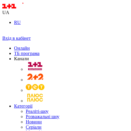
UA
RU
Вхід в кабінет
Онлайн
ТБ програма
Канали
Категорії
Реаліті-шоу
Розважальні шоу
Новини
Серіали