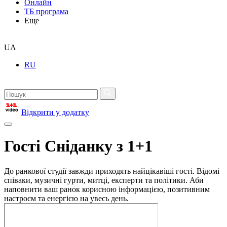
Онлайн
ТБ програма
Еще
UA
RU
Відкрити у додатку
Гості Сніданку з 1+1
До ранкової студії завжди приходять найцікавіші гості. Відомі
співаки, музичні гурти, митці, експерти та політики. Аби
наповнити ваш ранок корисною інформацією, позитивним
настроєм та енергією на увесь день.