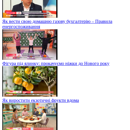
Як вести свою домашню газову бухгалтерію – Правила
енергоспоживання
Фігура під ялинку: прокачуємо ніжки до Нового року
Як виростити екзотичні фрукти вдома