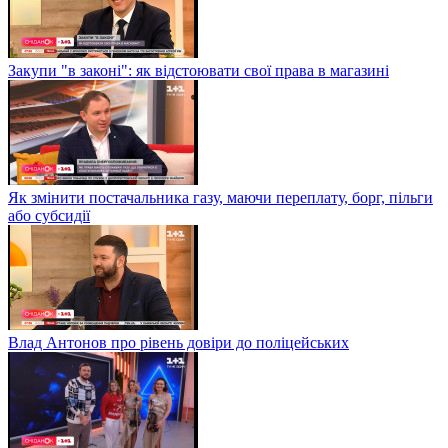
Закупи "в законі": як відстоювати свої права в магазині
Як змінити постачальника газу, маючи переплату, борг, пільги
або субсидії
Влад Антонов про рівень довіри до поліцейських