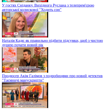
У гостях Сніданку. Вихідного Руслана з телепрем'єрою
авторської колискової "Ходить сон"
Наталія Кадя: як правильно підбити підсумки, щоб з чистою
душею почати новий рік
Продюсер Акім Галімов з подробицями про новий детектив
"Таємничі манускрипти"