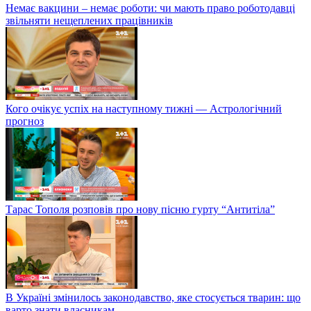
Немає вакцини – немає роботи: чи мають право роботодавці
звільняти нещеплених працівників
Кого очікує успіх на наступному тижні — Астрологічний
прогноз
Тарас Тополя розповів про нову пісню гурту “Антитіла”
В Україні змінилось законодавство, яке стосується тварин: що
варто знати власникам