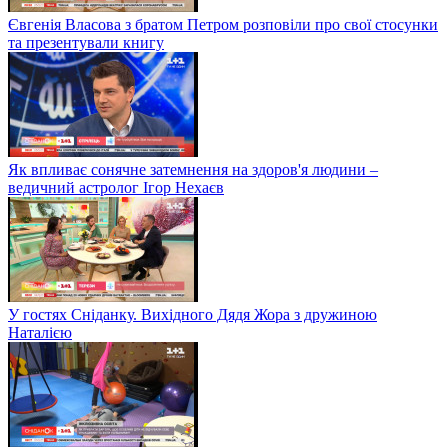
Євгенія Власова з братом Петром розповіли про свої стосунки
та презентували книгу
Як впливає сонячне затемнення на здоров'я людини –
ведичний астролог Ігор Нехаєв
У гостях Сніданку. Вихідного Дядя Жора з дружиною
Наталією