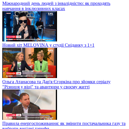
Міжнародний день людей з інвалідністю: як проходять
навчання в інклюзивних класах
Новий хіт MELOVINА у студії Сніданку з 1+1
Ольга Атанасова та Дар'я Єгоркіна про зйомки серіалу
"Різниця у віці" та авантюри у своєму житті
Правила енергоспоживання: як змінити постачальника газу та
вибрати вигідні тарифи