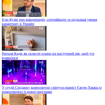
Ігор Кузін про вакцинацію, сертифікати та подальші умови
карантину в Україні
Наталя Кадя: як скласти плани на наступний рік, щоб усе
вдавалося
У студії Сніданку композитор і віртуоз-піаніст Євген Хмара із
композицією із нової програми