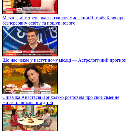
Місяць змін: тренерка з розвитку мислення Наталія Кадя про
безперервну освіту та пошук нового
Що нас чекає у наступному місяці — Астрологічний прогноз
Співачка Анастасія Приходько розповіла про своє сімейне
життя та виховання дітей