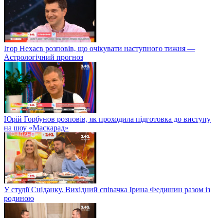
Ігор Нехаєв розповів, що очікувати наступного тижня —
Астрологічний прогноз
Юрій Горбунов розповів, як проходила підготовка до виступу
на шоу «Маскарад»
У студії Сніданку. Вихідний співачка Ірина Федишин разом із
родиною