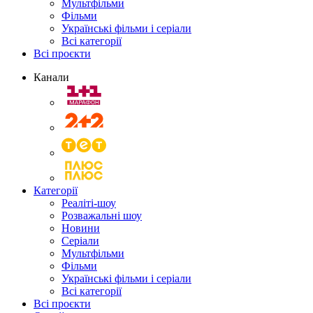
Мультфільми
Фільми
Українські фільми і серіали
Всі категорії
Всі проєкти
Канали
Категорії
Реаліті-шоу
Розважальні шоу
Новини
Серіали
Мультфільми
Фільми
Українські фільми і серіали
Всі категорії
Всі проєкти