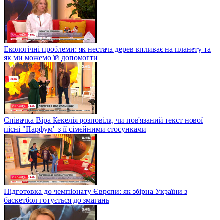
Екологічні проблеми: як нестача дерев впливає на планету та
як ми можемо їй допомогти
Співачка Віра Кекелія розповіла, чи пов'язаний текст нової
пісні "Парфум" з її сімейними стосунками
Підготовка до чемпіонату Європи: як збірна України з
баскетбол готується до змагань