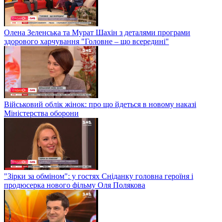
Олена Зеленська та Мурат Шахін з деталями програми
здорового харчування "Головне – що всередині"
Військовий облік жінок: про що йдеться в новому наказі
Міністерства оборони
"Зірки за обміном": у гостях Сніданку головна героїня і
продюсерка нового фільму Оля Полякова