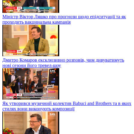
Міністр Віктор Ляшко про прогнози щодо епідситуації та як
проходить вакцинальна кампанія
Дмитро Комаров ексклюзивно розповів, чим дивуватимуть
нові сезони його тревел-шоу
Як утворився музичний колектив Babuci and Brothers та в яких
стилях вони виконують композиції