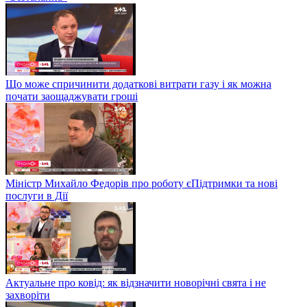
Що може спричинити додаткові витрати газу і як можна
почати заощаджувати гроші
Міністр Михайло Федорів про роботу єПідтримки та нові
послуги в Дії
Актуальне про ковід: як відзначити новорічні свята і не
захворіти