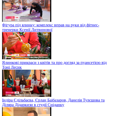
Фігура під ялинку: комплекс вправ на руки від фітнес-
тренерки Ксенії Литвинової
Ялинкові прикраси з квітів та про догляд за пуансетією від
Тоні Лесик
Індіра Єдільбаєва, Єрлан Баібазаров, Данелія Тулєшова та
Діляра Дідаркизи в студії Сніданку