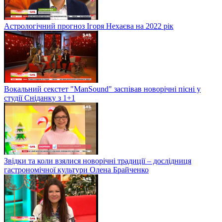
Астрологічний прогноз Ігоря Нехаєва на 2022 рік
Вокальний секстет "ManSound" заспівав новорічні пісні у
студії Сніданку з 1+1
Звідки та коли взялися новорічні традиції – дослідниця
гастрономічної культури Олена Брайченко