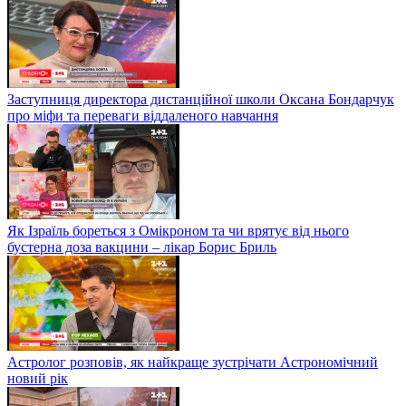
Заступниця директора дистанційної школи Оксана Бондарчук
про міфи та переваги віддаленого навчання
Як Ізраїль бореться з Омікроном та чи врятує від нього
бустерна доза вакцини – лікар Борис Бриль
Астролог розповів, як найкраще зустрічати Астрономічний
новий рік