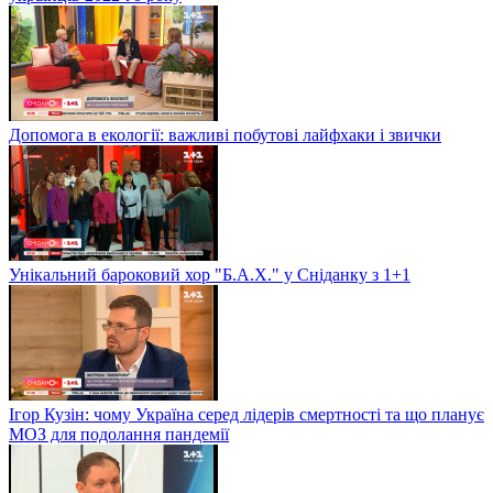
Допомога в екології: важливі побутові лайфхаки і звички
Унікальний бароковий хор "Б.А.Х." у Сніданку з 1+1
Ігор Кузін: чому Україна серед лідерів смертності та що планує
МОЗ для подолання пандемії