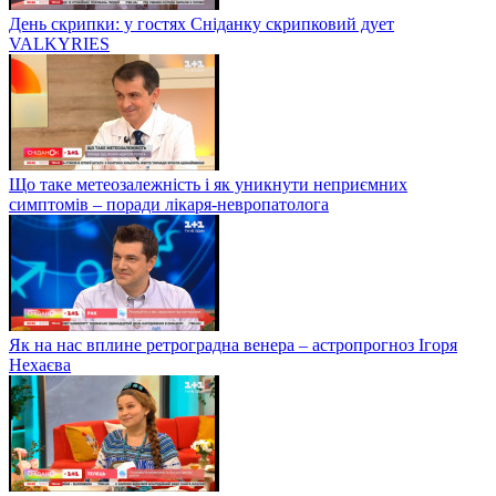
День скрипки: у гостях Сніданку скрипковий дует
VALKYRIES
Що таке метеозалежність і як уникнути неприємних
симптомів – поради лікаря-невропатолога
Як на нас вплине ретроградна венера – астропрогноз Ігоря
Нехаєва