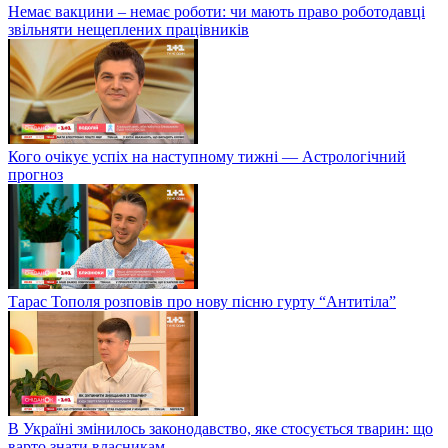
Немає вакцини – немає роботи: чи мають право роботодавці
звільняти нещеплених працівників
Кого очікує успіх на наступному тижні — Астрологічний
прогноз
Тарас Тополя розповів про нову пісню гурту “Антитіла”
В Україні змінилось законодавство, яке стосується тварин: що
варто знати власникам