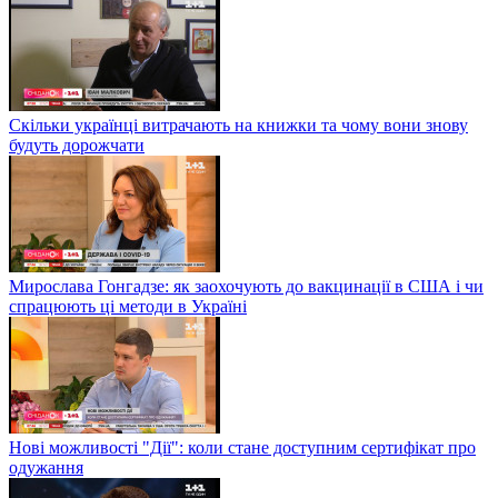
Скільки українці витрачають на книжки та чому вони знову
будуть дорожчати
Мирослава Гонгадзе: як заохочують до вакцинації в США і чи
спрацюють ці методи в Україні
Нові можливості "Дії": коли стане доступним сертифікат про
одужання