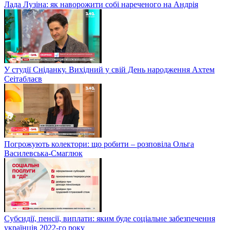
Лада Лузіна: як наворожити собі нареченого на Андрія
У студії Сніданку. Вихідний у свій День народження Ахтем
Сеітаблаєв
Погрожують колектори: що робити – розповіла Ольга
Василевська-Смаглюк
Субсидії, пенсії, виплати: яким буде соціальне забезпечення
українців 2022-го року