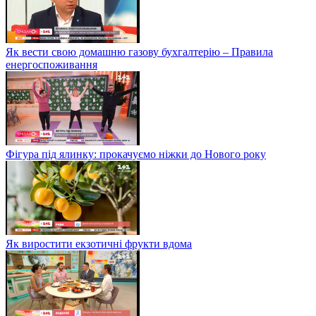
Як вести свою домашню газову бухгалтерію – Правила
енергоспоживання
Фігура під ялинку: прокачуємо ніжки до Нового року
Як виростити екзотичні фрукти вдома