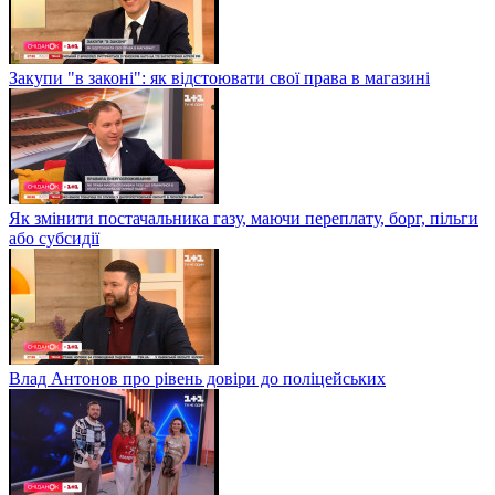
Закупи "в законі": як відстоювати свої права в магазині
Як змінити постачальника газу, маючи переплату, борг, пільги
або субсидії
Влад Антонов про рівень довіри до поліцейських