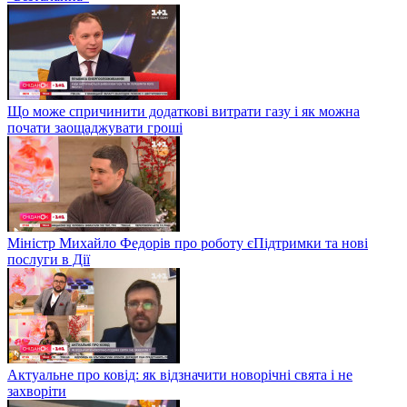
Що може спричинити додаткові витрати газу і як можна
почати заощаджувати гроші
Міністр Михайло Федорів про роботу єПідтримки та нові
послуги в Дії
Актуальне про ковід: як відзначити новорічні свята і не
захворіти