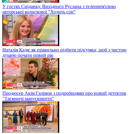
У гостях Сніданку. Вихідного Руслана з телепрем'єрою
авторської колискової "Ходить сон"
Наталія Кадя: як правильно підбити підсумки, щоб з чистою
душею почати новий рік
Продюсер Акім Галімов з подробицями про новий детектив
"Таємничі манускрипти"