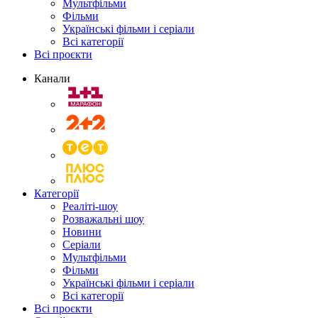
Мультфільми
Фільми
Українські фільми і серіали
Всі категорії
Всі проєкти
Канали
Категорії
Реаліті-шоу
Розважальні шоу
Новини
Серіали
Мультфільми
Фільми
Українські фільми і серіали
Всі категорії
Всі проєкти