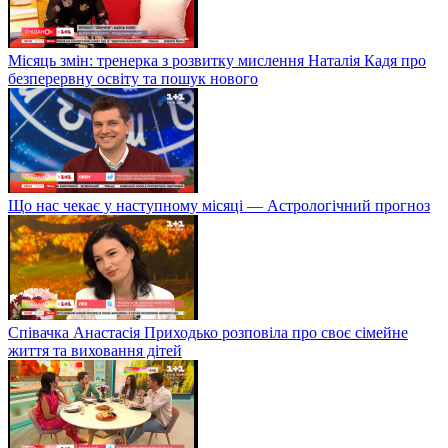
Місяць змін: тренерка з розвитку мислення Наталія Кадя про
безперервну освіту та пошук нового
Що нас чекає у наступному місяці — Астрологічний прогноз
Співачка Анастасія Приходько розповіла про своє сімейне
життя та виховання дітей