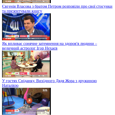
Євгенія Власова з братом Петром розповіли про свої стосунки
та презентували книгу
Як впливає сонячне затемнення на здоров'я людини –
ведичний астролог Ігор Нехаєв
У гостях Сніданку. Вихідного Дядя Жора з дружиною
Наталією