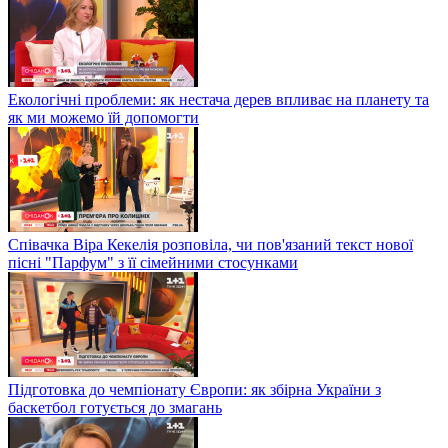
Екологічні проблеми: як нестача дерев впливає на планету та
як ми можемо їй допомогти
Співачка Віра Кекелія розповіла, чи пов'язаний текст нової
пісні "Парфум" з її сімейними стосунками
Підготовка до чемпіонату Європи: як збірна України з
баскетбол готується до змагань