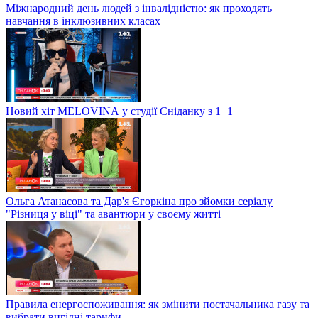
Міжнародний день людей з інвалідністю: як проходять
навчання в інклюзивних класах
Новий хіт MELOVINА у студії Сніданку з 1+1
Ольга Атанасова та Дар'я Єгоркіна про зйомки серіалу
"Різниця у віці" та авантюри у своєму житті
Правила енергоспоживання: як змінити постачальника газу та
вибрати вигідні тарифи