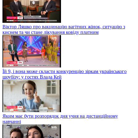
Віктор Ляшко про вакцинацію вагітних жінок, ситуацію з
киснем та чи стане лікування ковіду платним
Їй 9, і вона може скласти конкуренцію зіркам українського
шоубізу: у гостях Влада Кей
Яким має бути розпорядок дня учня на дистанційному
навчанні