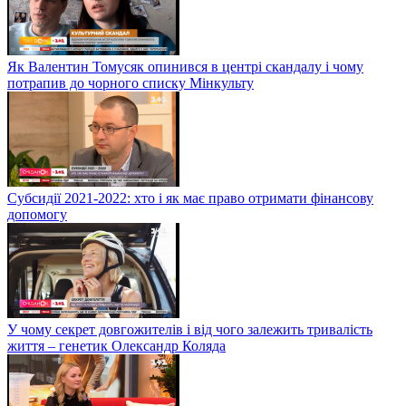
Як Валентин Томусяк опинився в центрі скандалу і чому
потрапив до чорного списку Мінкульту
Субсидії 2021-2022: хто і як має право отримати фінансову
допомогу
У чому секрет довгожителів і від чого залежить тривалість
життя – генетик Олександр Коляда