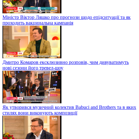
Міністр Віктор Ляшко про прогнози щодо епідситуації та як
проходить вакцинальна кампанія
Дмитро Комаров ексклюзивно розповів, чим дивуватимуть
нові сезони його тревел-шоу
Як утворився музичний колектив Babuci and Brothers та в яких
стилях вони виконують композиції