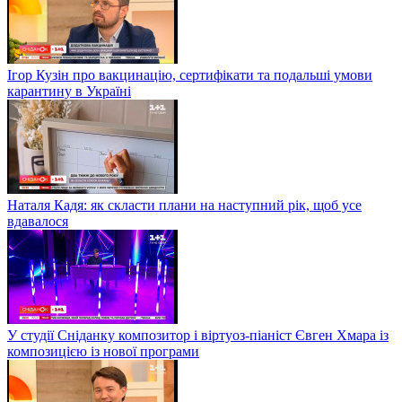
Ігор Кузін про вакцинацію, сертифікати та подальші умови
карантину в Україні
Наталя Кадя: як скласти плани на наступний рік, щоб усе
вдавалося
У студії Сніданку композитор і віртуоз-піаніст Євген Хмара із
композицією із нової програми