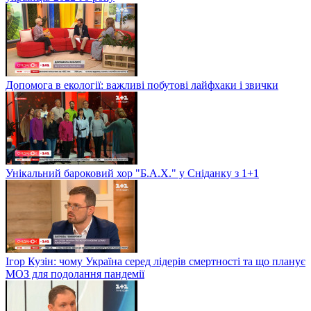
Допомога в екології: важливі побутові лайфхаки і звички
Унікальний бароковий хор "Б.А.Х." у Сніданку з 1+1
Ігор Кузін: чому Україна серед лідерів смертності та що планує
МОЗ для подолання пандемії