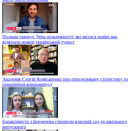
Польща святкує День незалежності: які місця в країні має
відвідати кожен український турист
Академік Сергій Комісаренко про прогнозовану статистику та
поширення коронавірусу
Екоактивісти з Бердичева створили власний сад до шкільного
випускного