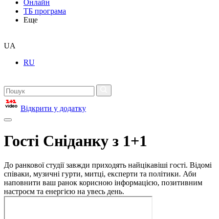
Онлайн
ТБ програма
Еще
UA
RU
Відкрити у додатку
Гості Сніданку з 1+1
До ранкової студії завжди приходять найцікавіші гості. Відомі
співаки, музичні гурти, митці, експерти та політики. Аби
наповнити ваш ранок корисною інформацією, позитивним
настроєм та енергією на увесь день.