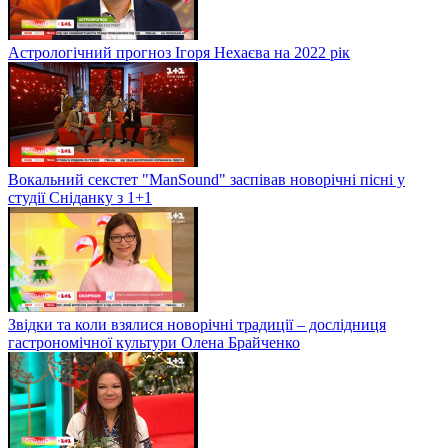
Астрологічний прогноз Ігоря Нехаєва на 2022 рік
Вокальний секстет "ManSound" заспівав новорічні пісні у
студії Сніданку з 1+1
Звідки та коли взялися новорічні традиції – дослідниця
гастрономічної культури Олена Брайченко