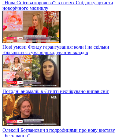
"Нова Снігова королева": в гостях Сніданку артисти
новорічного мюзиклу
Нові умови Фонду гарантування: коли і на скільки
збільшиться сума відшкодування вкладів
Погодні аномалії: в Єгипті неочікувано випав сніг
Олексій Богданович з подробицями про нову виставу
"Безталанна"