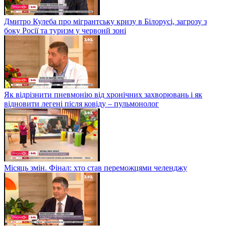
Дмитро Кулеба про мігрантську кризу в Білорусі, загрозу з
боку Росії та туризм у червонй зоні
Як відрізнити пневмонію від хронічних захворювань і як
відновити легені після ковіду – пульмонолог
Місяць змін. Фінал: хто став переможцями челенджу