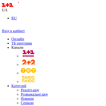
UA
RU
Вхід в кабінет
Онлайн
ТБ програма
Канали
Категорії
Реаліті-шоу
Розважальні шоу
Новини
Серіали