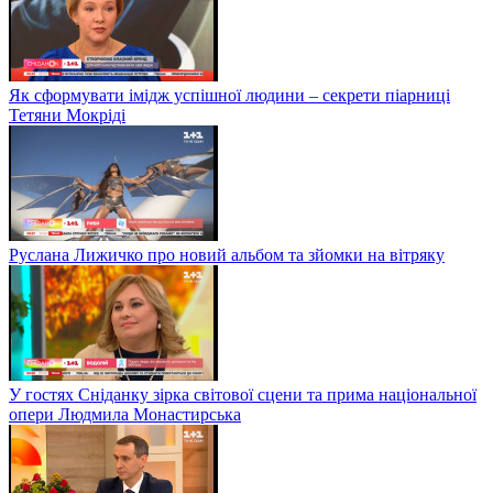
Як сформувати імідж успішної людини – секрети піарниці
Тетяни Мокріді
Руслана Лижичко про новий альбом та зйомки на вітряку
У гостях Сніданку зірка світової сцени та прима національної
опери Людмила Монастирська