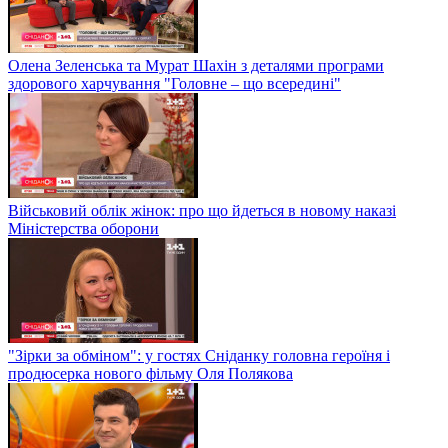
Олена Зеленська та Мурат Шахін з деталями програми
здорового харчування "Головне – що всередині"
Військовий облік жінок: про що йдеться в новому наказі
Міністерства оборони
"Зірки за обміном": у гостях Сніданку головна героїня і
продюсерка нового фільму Оля Полякова