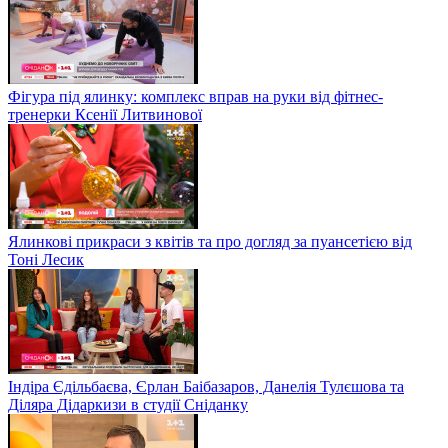
Фігура під ялинку: комплекс вправ на руки від фітнес-
тренерки Ксенії Литвинової
Ялинкові прикраси з квітів та про догляд за пуансетією від
Тоні Лесик
Індіра Єдільбаєва, Єрлан Баібазаров, Данелія Тулєшова та
Діляра Дідаркизи в студії Сніданку