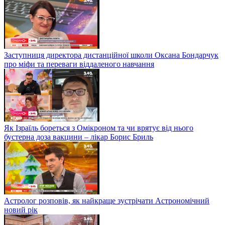
Заступниця директора дистанційної школи Оксана Бондарчук
про міфи та переваги віддаленого навчання
Як Ізраїль бореться з Омікроном та чи врятує від нього
бустерна доза вакцини – лікар Борис Бриль
Астролог розповів, як найкраще зустрічати Астрономічний
новий рік