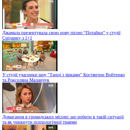
Джамала презентувала свою нову пісню “Потайки” у студії
Сніданку з 1+1
У студії учасники шоу "Танці з зірками" Костянтин Войтенко
та Роксоляна Маланчук
Домагання в громадських місцях: що робити в такій ситуації
та як уникнути психологічної травми