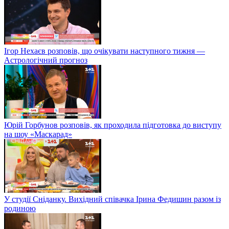
Ігор Нехаєв розповів, що очікувати наступного тижня —
Астрологічний прогноз
Юрій Горбунов розповів, як проходила підготовка до виступу
на шоу «Маскарад»
У студії Сніданку. Вихідний співачка Ірина Федишин разом із
родиною