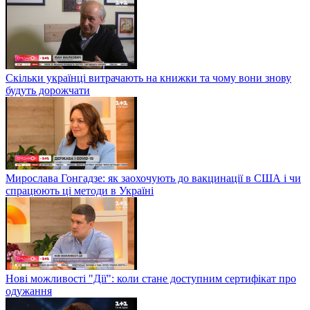
Скільки українці витрачають на книжки та чому вони знову
будуть дорожчати
Мирослава Гонгадзе: як заохочують до вакцинації в США і чи
спрацюють ці методи в Україні
Нові можливості "Дії": коли стане доступним сертифікат про
одужання