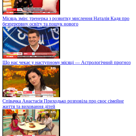
Місяць змін: тренерка з розвитку мислення Наталія Кадя про
безперервну освіту та пошук нового
Що нас чекає у наступному місяці — Астрологічний прогноз
Співачка Анастасія Приходько розповіла про своє сімейне
життя та виховання дітей