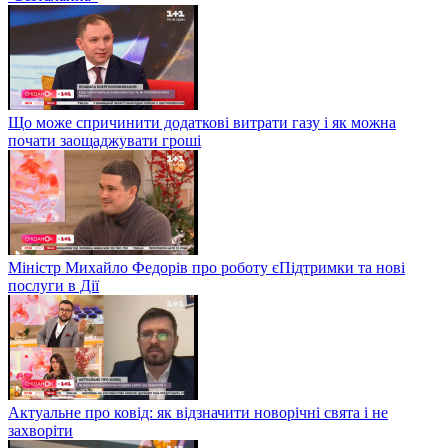
Що може спричинити додаткові витрати газу і як можна
почати заощаджувати гроші
Міністр Михайло Федорів про роботу єПідтримки та нові
послуги в Дії
Актуальне про ковід: як відзначити новорічні свята і не
захворіти