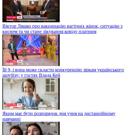
Віктор Ляшко про вакцинацію вагітних жінок, ситуацію з
киснем та чи стане лікування ковіду платним
Їй 9, і вона може скласти конкуренцію зіркам українського
шоубізу: у гостях Влада Кей
Яким має бути розпорядок дня учня на дистанційному
навчанні