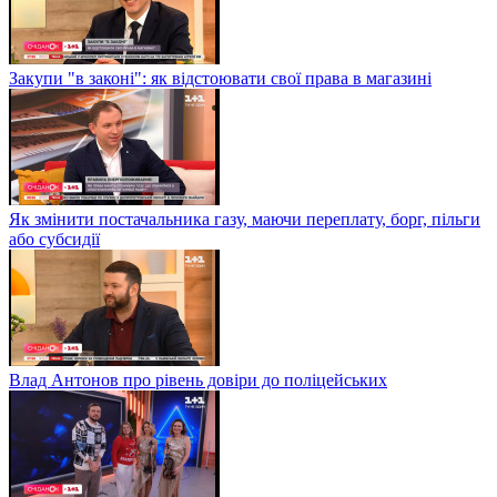
Закупи "в законі": як відстоювати свої права в магазині
Як змінити постачальника газу, маючи переплату, борг, пільги
або субсидії
Влад Антонов про рівень довіри до поліцейських