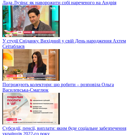
Лада Лузіна: як наворожити собі нареченого на Андрія
У студії Сніданку. Вихідний у свій День народження Ахтем
Сеітаблаєв
Погрожують колектори: що робити – розповіла Ольга
Василевська-Смаглюк
Субсидії, пенсії, виплати: яким буде соціальне забезпечення
українців 2022-го року