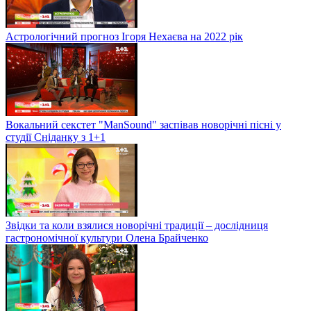
Астрологічний прогноз Ігоря Нехаєва на 2022 рік
Вокальний секстет "ManSound" заспівав новорічні пісні у
студії Сніданку з 1+1
Звідки та коли взялися новорічні традиції – дослідниця
гастрономічної культури Олена Брайченко