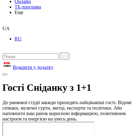
Онлайн
ТБ програма
Еще
UA
RU
Відкрити у додатку
Гості Сніданку з 1+1
До ранкової студії завжди приходять найцікавіші гості. Відомі
співаки, музичні гурти, митці, експерти та політики. Аби
наповнити ваш ранок корисною інформацією, позитивним
настроєм та енергією на увесь день.