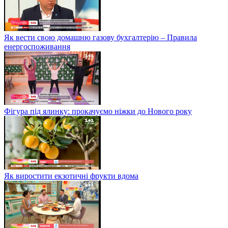
Як вести свою домашню газову бухгалтерію – Правила
енергоспоживання
Фігура під ялинку: прокачуємо ніжки до Нового року
Як виростити екзотичні фрукти вдома