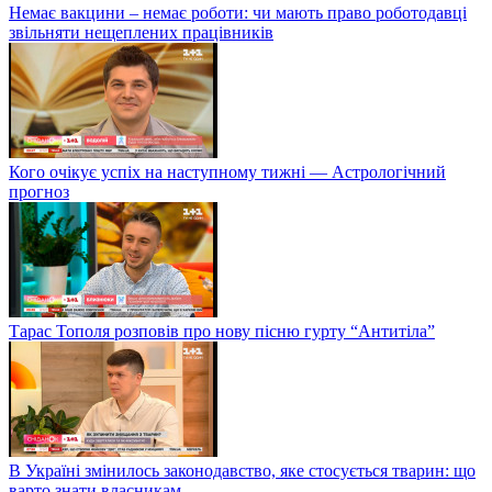
Немає вакцини – немає роботи: чи мають право роботодавці
звільняти нещеплених працівників
Кого очікує успіх на наступному тижні — Астрологічний
прогноз
Тарас Тополя розповів про нову пісню гурту “Антитіла”
В Україні змінилось законодавство, яке стосується тварин: що
варто знати власникам