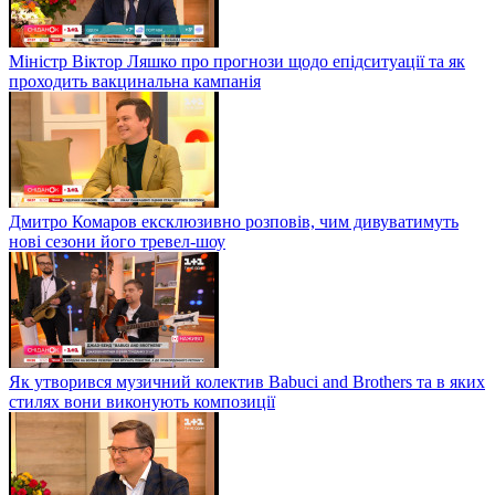
Міністр Віктор Ляшко про прогнози щодо епідситуації та як
проходить вакцинальна кампанія
Дмитро Комаров ексклюзивно розповів, чим дивуватимуть
нові сезони його тревел-шоу
Як утворився музичний колектив Babuci and Brothers та в яких
стилях вони виконують композиції