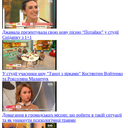
Джамала презентувала свою нову пісню “Потайки” у студії
Сніданку з 1+1
У студії учасники шоу "Танці з зірками" Костянтин Войтенко
та Роксоляна Маланчук
Домагання в громадських місцях: що робити в такій ситуації
та як уникнути психологічної травми