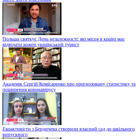
Польща святкує День незалежності: які місця в країні має
відвідати кожен український турист
Академік Сергій Комісаренко про прогнозовану статистику та
поширення коронавірусу
Екоактивісти з Бердичева створили власний сад до шкільного
випускного