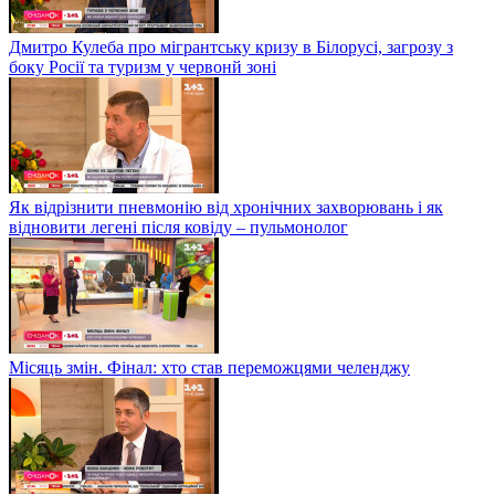
Дмитро Кулеба про мігрантську кризу в Білорусі, загрозу з
боку Росії та туризм у червонй зоні
Як відрізнити пневмонію від хронічних захворювань і як
відновити легені після ковіду – пульмонолог
Місяць змін. Фінал: хто став переможцями челенджу