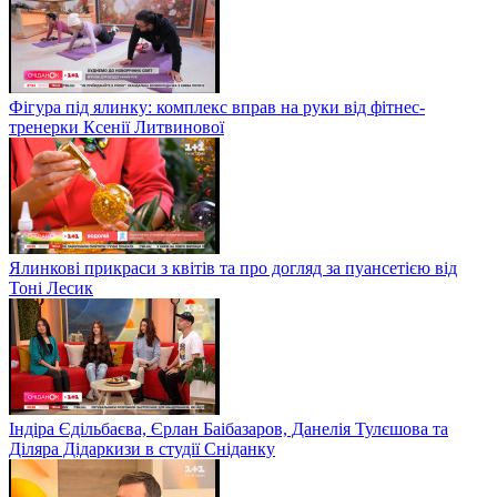
Фігура під ялинку: комплекс вправ на руки від фітнес-
тренерки Ксенії Литвинової
Ялинкові прикраси з квітів та про догляд за пуансетією від
Тоні Лесик
Індіра Єдільбаєва, Єрлан Баібазаров, Данелія Тулєшова та
Діляра Дідаркизи в студії Сніданку