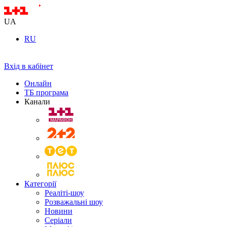
UA
RU
Вхід в кабінет
Онлайн
ТБ програма
Канали
Категорії
Реаліті-шоу
Розважальні шоу
Новини
Серіали