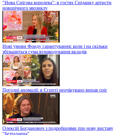
"Нова Снігова королева": в гостях Сніданку артисти
новорічного мюзиклу
Нові умови Фонду гарантування: коли і на скільки
збільшиться сума відшкодування вкладів
Погодні аномалії: в Єгипті неочікувано випав сніг
Олексій Богданович з подробицями про нову виставу
"Безталанна"