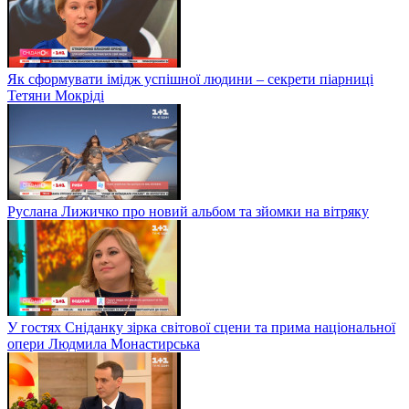
Як сформувати імідж успішної людини – секрети піарниці
Тетяни Мокріді
Руслана Лижичко про новий альбом та зйомки на вітряку
У гостях Сніданку зірка світової сцени та прима національної
опери Людмила Монастирська