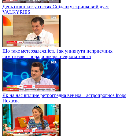
День скрипки: у гостях Сніданку скрипковий дует
VALKYRIES
Що таке метеозалежність і як уникнути неприємних
симптомів – поради лікаря-невропатолога
Як на нас вплине ретроградна венера – астропрогноз Ігоря
Нехаєва