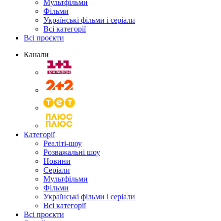
Мультфільми
Фільми
Українські фільми і серіали
Всі категорії
Всі проєкти
Канали
Категорії
Реаліті-шоу
Розважальні шоу
Новини
Серіали
Мультфільми
Фільми
Українські фільми і серіали
Всі категорії
Всі проєкти