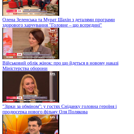
Олена Зеленська та Мурат Шахін з деталями програми
здорового харчування "Головне – що всередині"
Військовий облік жінок: про що йдеться в новому наказі
Міністерства оборони
"Зірки за обміном": у гостях Сніданку головна героїня і
продюсерка нового фільму Оля Полякова