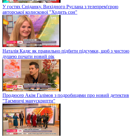
У гостях Сніданку. Вихідного Руслана з телепрем'єрою
авторської колискової "Ходить сон"
Наталія Кадя: як правильно підбити підсумки, щоб з чистою
душею почати новий рік
Продюсер Акім Галімов з подробицями про новий детектив
"Таємничі манускрипти"