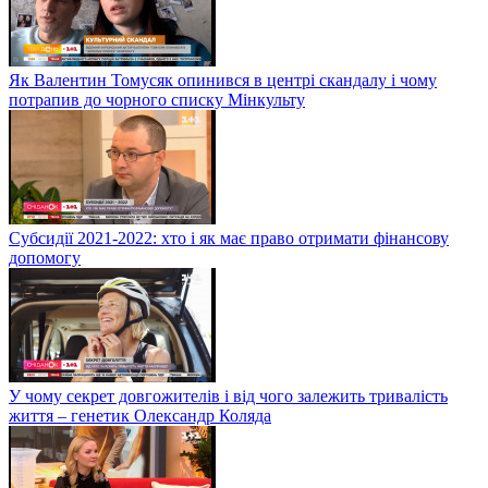
Як Валентин Томусяк опинився в центрі скандалу і чому
потрапив до чорного списку Мінкульту
Субсидії 2021-2022: хто і як має право отримати фінансову
допомогу
У чому секрет довгожителів і від чого залежить тривалість
життя – генетик Олександр Коляда