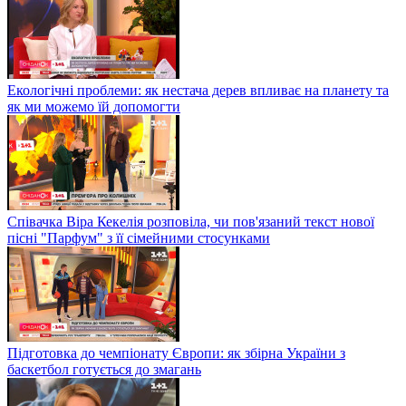
Екологічні проблеми: як нестача дерев впливає на планету та
як ми можемо їй допомогти
Співачка Віра Кекелія розповіла, чи пов'язаний текст нової
пісні "Парфум" з її сімейними стосунками
Підготовка до чемпіонату Європи: як збірна України з
баскетбол готується до змагань