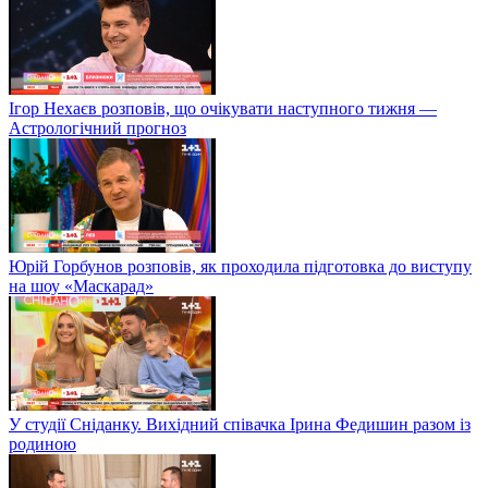
Ігор Нехаєв розповів, що очікувати наступного тижня —
Астрологічний прогноз
Юрій Горбунов розповів, як проходила підготовка до виступу
на шоу «Маскарад»
У студії Сніданку. Вихідний співачка Ірина Федишин разом із
родиною