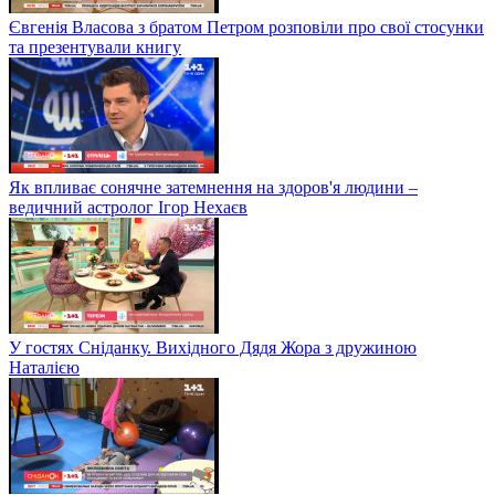
Євгенія Власова з братом Петром розповіли про свої стосунки
та презентували книгу
Як впливає сонячне затемнення на здоров'я людини –
ведичний астролог Ігор Нехаєв
У гостях Сніданку. Вихідного Дядя Жора з дружиною
Наталією