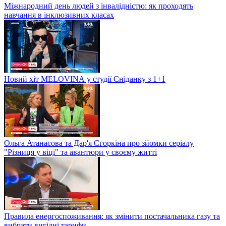
Міжнародний день людей з інвалідністю: як проходять
навчання в інклюзивних класах
Новий хіт MELOVINА у студії Сніданку з 1+1
Ольга Атанасова та Дар'я Єгоркіна про зйомки серіалу
"Різниця у віці" та авантюри у своєму житті
Правила енергоспоживання: як змінити постачальника газу та
вибрати вигідні тарифи