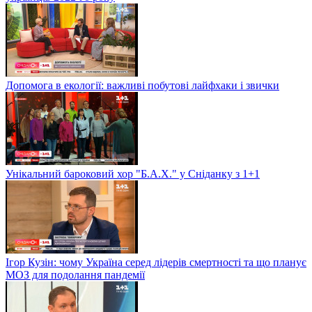
Допомога в екології: важливі побутові лайфхаки і звички
Унікальний бароковий хор "Б.А.Х." у Сніданку з 1+1
Ігор Кузін: чому Україна серед лідерів смертності та що планує
МОЗ для подолання пандемії