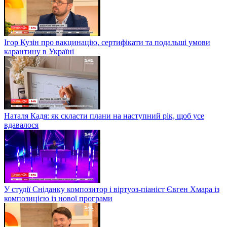
Ігор Кузін про вакцинацію, сертифікати та подальші умови
карантину в Україні
Наталя Кадя: як скласти плани на наступний рік, щоб усе
вдавалося
У студії Сніданку композитор і віртуоз-піаніст Євген Хмара із
композицією із нової програми