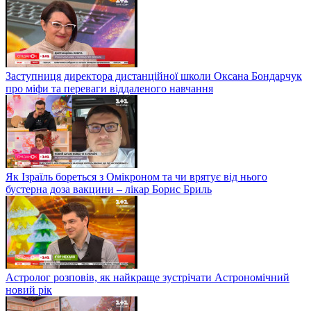
Заступниця директора дистанційної школи Оксана Бондарчук
про міфи та переваги віддаленого навчання
Як Ізраїль бореться з Омікроном та чи врятує від нього
бустерна доза вакцини – лікар Борис Бриль
Астролог розповів, як найкраще зустрічати Астрономічний
новий рік