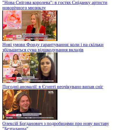
"Нова Снігова королева": в гостях Сніданку артисти
новорічного мюзиклу
Нові умови Фонду гарантування: коли і на скільки
збільшиться сума відшкодування вкладів
Погодні аномалії: в Єгипті неочікувано випав сніг
Олексій Богданович з подробицями про нову виставу
"Безталанна"