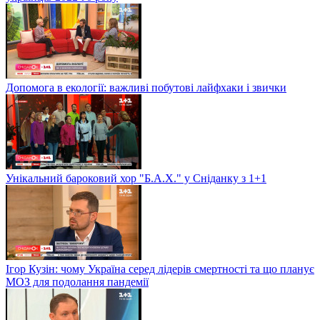
Допомога в екології: важливі побутові лайфхаки і звички
Унікальний бароковий хор "Б.А.Х." у Сніданку з 1+1
Ігор Кузін: чому Україна серед лідерів смертності та що планує
МОЗ для подолання пандемії