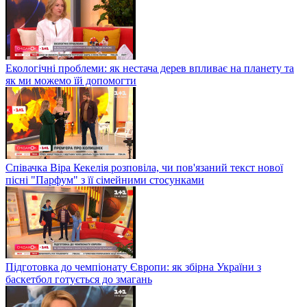
Екологічні проблеми: як нестача дерев впливає на планету та
як ми можемо їй допомогти
Співачка Віра Кекелія розповіла, чи пов'язаний текст нової
пісні "Парфум" з її сімейними стосунками
Підготовка до чемпіонату Європи: як збірна України з
баскетбол готується до змагань