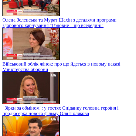
Олена Зеленська та Мурат Шахін з деталями програми
здорового харчування "Головне – що всередині"
Військовий облік жінок: про що йдеться в новому наказі
Міністерства оборони
"Зірки за обміном": у гостях Сніданку головна героїня і
продюсерка нового фільму Оля Полякова