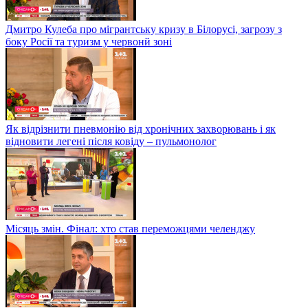
Дмитро Кулеба про мігрантську кризу в Білорусі, загрозу з
боку Росії та туризм у червонй зоні
Як відрізнити пневмонію від хронічних захворювань і як
відновити легені після ковіду – пульмонолог
Місяць змін. Фінал: хто став переможцями челенджу