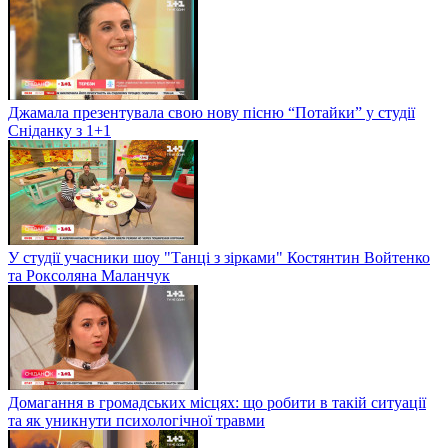
Джамала презентувала свою нову пісню “Потайки” у студії
Сніданку з 1+1
У студії учасники шоу "Танці з зірками" Костянтин Войтенко
та Роксоляна Маланчук
Домагання в громадських місцях: що робити в такій ситуації
та як уникнути психологічної травми