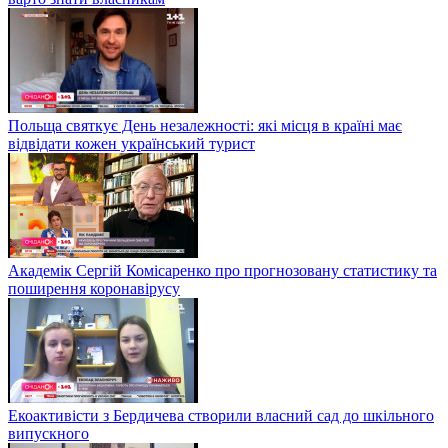
Польща святкує День незалежності: які місця в країні має
відвідати кожен український турист
Академік Сергій Комісаренко про прогнозовану статистику та
поширення коронавірусу
Екоактивісти з Бердичева створили власний сад до шкільного
випускного