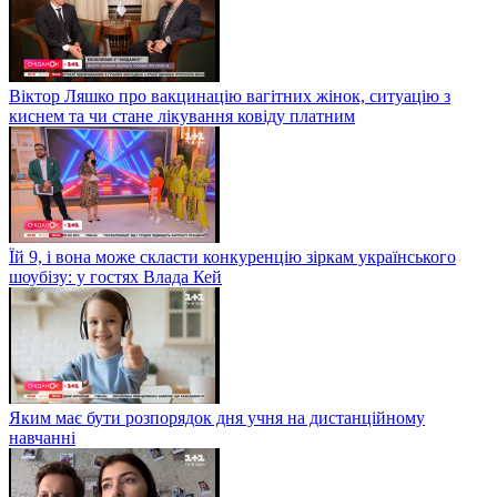
Віктор Ляшко про вакцинацію вагітних жінок, ситуацію з
киснем та чи стане лікування ковіду платним
Їй 9, і вона може скласти конкуренцію зіркам українського
шоубізу: у гостях Влада Кей
Яким має бути розпорядок дня учня на дистанційному
навчанні