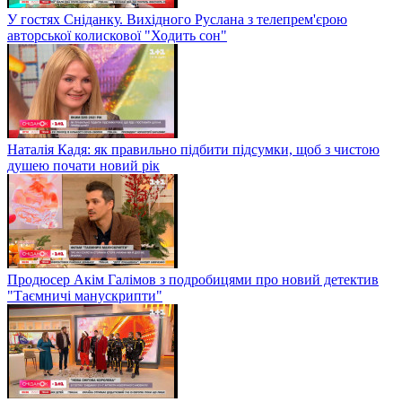
У гостях Сніданку. Вихідного Руслана з телепрем'єрою
авторської колискової "Ходить сон"
Наталія Кадя: як правильно підбити підсумки, щоб з чистою
душею почати новий рік
Продюсер Акім Галімов з подробицями про новий детектив
"Таємничі манускрипти"