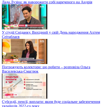
Лада Лузіна: як наворожити собі нареченого на Андрія
У студії Сніданку. Вихідний у свій День народження Ахтем
Сеітаблаєв
Погрожують колектори: що робити – розповіла Ольга
Василевська-Смаглюк
Субсидії, пенсії, виплати: яким буде соціальне забезпечення
українців 2022-го року