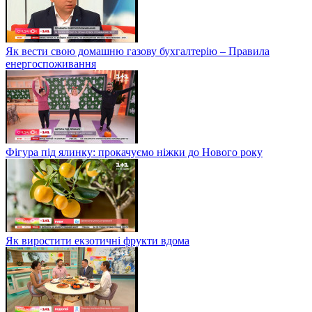
Як вести свою домашню газову бухгалтерію – Правила
енергоспоживання
Фігура під ялинку: прокачуємо ніжки до Нового року
Як виростити екзотичні фрукти вдома