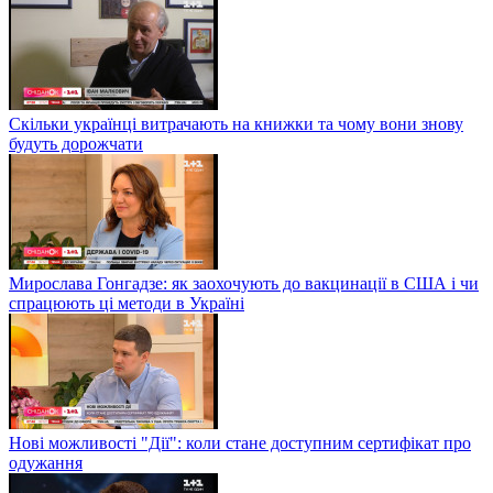
Скільки українці витрачають на книжки та чому вони знову
будуть дорожчати
Мирослава Гонгадзе: як заохочують до вакцинації в США і чи
спрацюють ці методи в Україні
Нові можливості "Дії": коли стане доступним сертифікат про
одужання