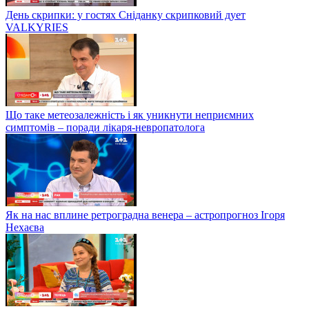
День скрипки: у гостях Сніданку скрипковий дует
VALKYRIES
Що таке метеозалежність і як уникнути неприємних
симптомів – поради лікаря-невропатолога
Як на нас вплине ретроградна венера – астропрогноз Ігоря
Нехаєва