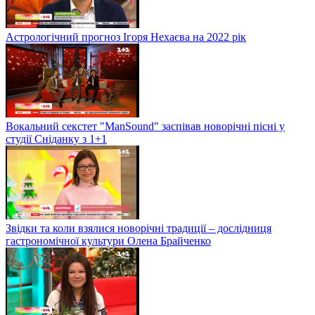
Астрологічний прогноз Ігоря Нехаєва на 2022 рік
Вокальний секстет "ManSound" заспівав новорічні пісні у
студії Сніданку з 1+1
Звідки та коли взялися новорічні традиції – дослідниця
гастрономічної культури Олена Брайченко