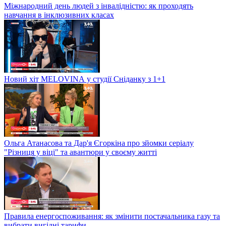
Міжнародний день людей з інвалідністю: як проходять
навчання в інклюзивних класах
Новий хіт MELOVINА у студії Сніданку з 1+1
Ольга Атанасова та Дар'я Єгоркіна про зйомки серіалу
"Різниця у віці" та авантюри у своєму житті
Правила енергоспоживання: як змінити постачальника газу та
вибрати вигідні тарифи