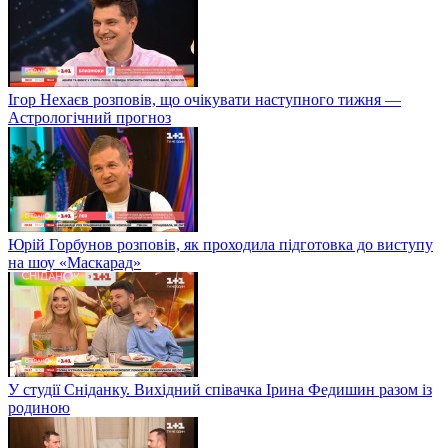
Ігор Нехаєв розповів, що очікувати наступного тижня —
Астрологічний прогноз
Юрій Горбунов розповів, як проходила підготовка до виступу
на шоу «Маскарад»
У студії Сніданку. Вихідний співачка Ірина Федишин разом із
родиною