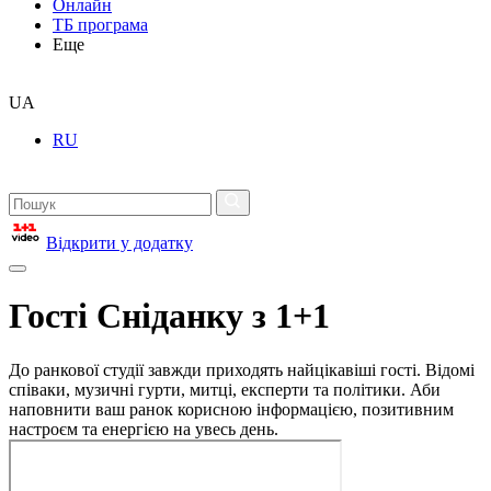
Онлайн
ТБ програма
Еще
UA
RU
Відкрити у додатку
Гості Сніданку з 1+1
До ранкової студії завжди приходять найцікавіші гості. Відомі
співаки, музичні гурти, митці, експерти та політики. Аби
наповнити ваш ранок корисною інформацією, позитивним
настроєм та енергією на увесь день.