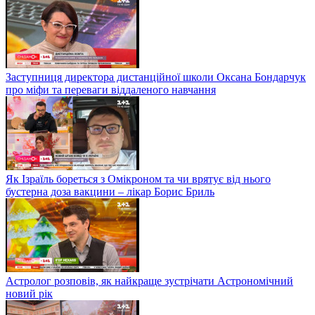
Заступниця директора дистанційної школи Оксана Бондарчук
про міфи та переваги віддаленого навчання
Як Ізраїль бореться з Омікроном та чи врятує від нього
бустерна доза вакцини – лікар Борис Бриль
Астролог розповів, як найкраще зустрічати Астрономічний
новий рік