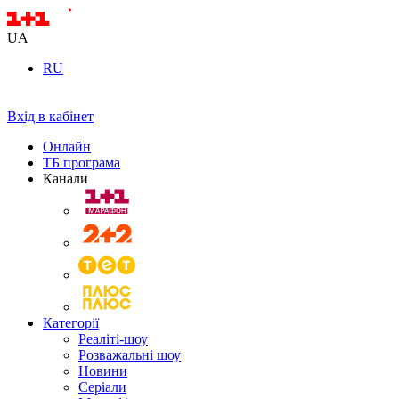
UA
RU
Вхід в кабінет
Онлайн
ТБ програма
Канали
Категорії
Реаліті-шоу
Розважальні шоу
Новини
Серіали