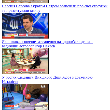
Євгенія Власова з братом Петром розповіли про свої стосунки
та презентували книгу
Як впливає сонячне затемнення на здоров'я людини –
ведичний астролог Ігор Нехаєв
У гостях Сніданку. Вихідного Дядя Жора з дружиною
Наталією