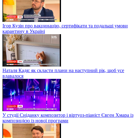
Ігор Кузін про вакцинацію, сертифікати та подальші умови
карантину в Україні
Наталя Кадя: як скласти плани на наступний рік, щоб усе
вдавалося
У студії Сніданку композитор і віртуоз-піаніст Євген Хмара із
композицією із нової програми