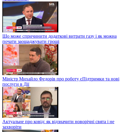
Що може спричинити додаткові витрати газу і як можна
почати заощаджувати гроші
Міністр Михайло Федорів про роботу єПідтримки та нові
послуги в Дії
Актуальне про ковід: як відзначити новорічні свята і не
захворіти