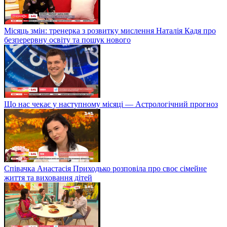
Місяць змін: тренерка з розвитку мислення Наталія Кадя про
безперервну освіту та пошук нового
Що нас чекає у наступному місяці — Астрологічний прогноз
Співачка Анастасія Приходько розповіла про своє сімейне
життя та виховання дітей