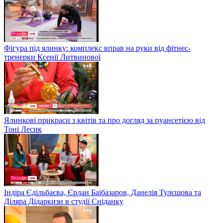
Фігура під ялинку: комплекс вправ на руки від фітнес-
тренерки Ксенії Литвинової
Ялинкові прикраси з квітів та про догляд за пуансетією від
Тоні Лесик
Індіра Єдільбаєва, Єрлан Баібазаров, Данелія Тулєшова та
Діляра Дідаркизи в студії Сніданку