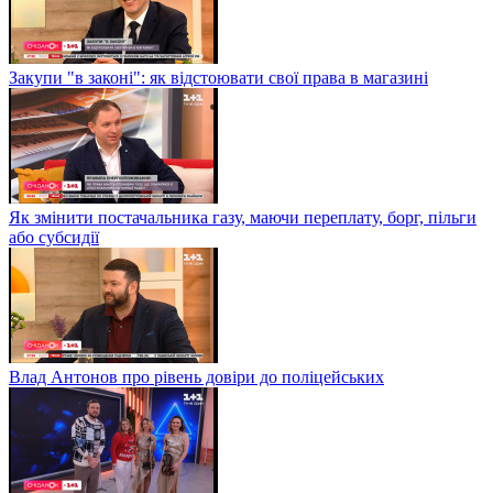
Закупи "в законі": як відстоювати свої права в магазині
Як змінити постачальника газу, маючи переплату, борг, пільги
або субсидії
Влад Антонов про рівень довіри до поліцейських