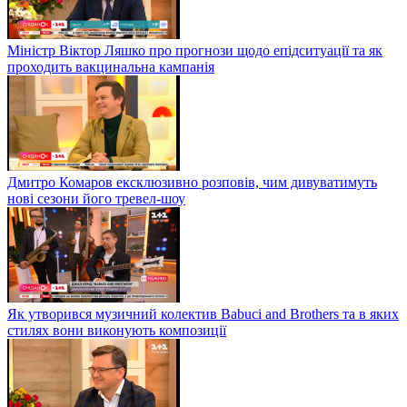
Міністр Віктор Ляшко про прогнози щодо епідситуації та як
проходить вакцинальна кампанія
Дмитро Комаров ексклюзивно розповів, чим дивуватимуть
нові сезони його тревел-шоу
Як утворився музичний колектив Babuci and Brothers та в яких
стилях вони виконують композиції