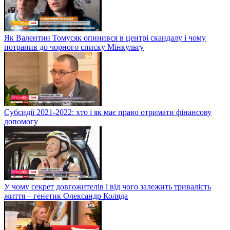
Як Валентин Томусяк опинився в центрі скандалу і чому
потрапив до чорного списку Мінкульту
Субсидії 2021-2022: хто і як має право отримати фінансову
допомогу
У чому секрет довгожителів і від чого залежить тривалість
життя – генетик Олександр Коляда