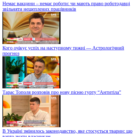
Немає вакцини – немає роботи: чи мають право роботодавці
звільняти нещеплених працівників
Кого очікує успіх на наступному тижні — Астрологічний
прогноз
Тарас Тополя розповів про нову пісню гурту “Антитіла”
В Україні змінилось законодавство, яке стосується тварин: що
варто знати власникам