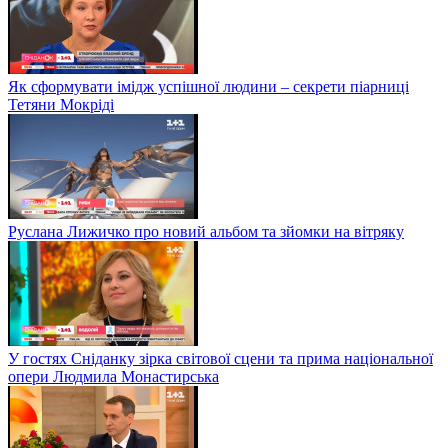
Як сформувати імідж успішної людини – секрети піарниці
Тетяни Мокріді
Руслана Лижичко про новий альбом та зйомки на вітряку
У гостях Сніданку зірка світової сцени та прима національної
опери Людмила Монастирська