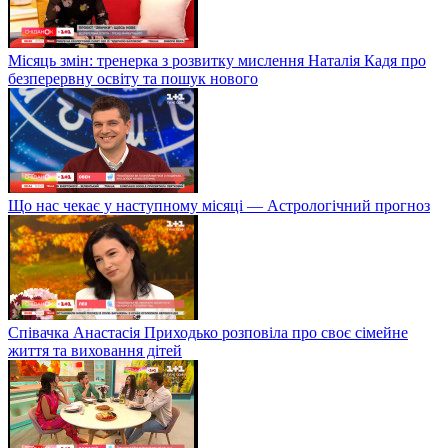
Місяць змін: тренерка з розвитку мислення Наталія Кадя про
безперервну освіту та пошук нового
Що нас чекає у наступному місяці — Астрологічний прогноз
Співачка Анастасія Приходько розповіла про своє сімейне
життя та виховання дітей