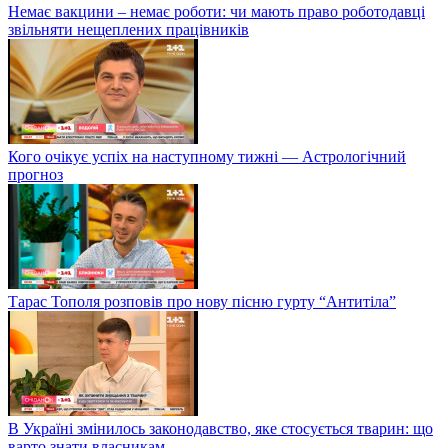
Немає вакцини – немає роботи: чи мають право роботодавці
звільняти нещеплених працівників
Кого очікує успіх на наступному тижні — Астрологічний
прогноз
Тарас Тополя розповів про нову пісню гурту “Антитіла”
В Україні змінилось законодавство, яке стосується тварин: що
варто знати власникам