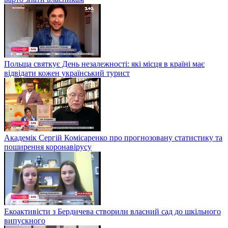
Польща святкує День незалежності: які місця в країні має
відвідати кожен український турист
Академік Сергій Комісаренко про прогнозовану статистику та
поширення коронавірусу
Екоактивісти з Бердичева створили власний сад до шкільного
випускного