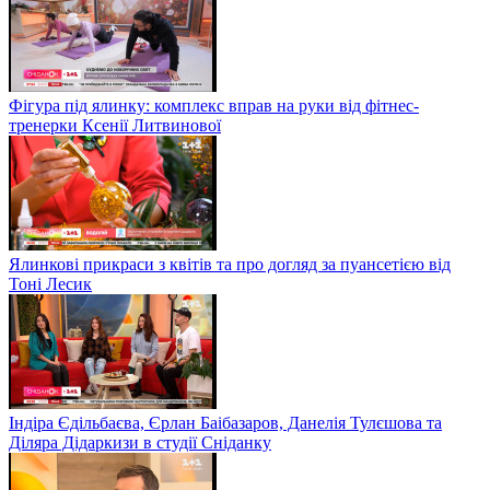
Фігура під ялинку: комплекс вправ на руки від фітнес-
тренерки Ксенії Литвинової
Ялинкові прикраси з квітів та про догляд за пуансетією від
Тоні Лесик
Індіра Єдільбаєва, Єрлан Баібазаров, Данелія Тулєшова та
Діляра Дідаркизи в студії Сніданку