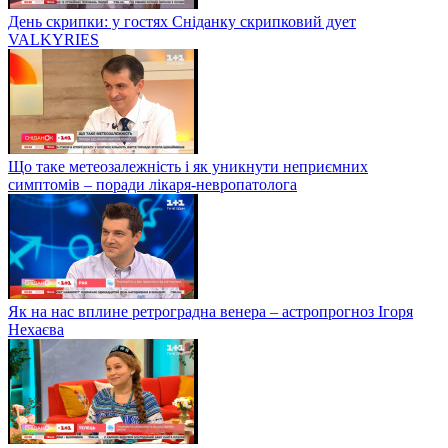
День скрипки: у гостях Сніданку скрипковий дует
VALKYRIES
Що таке метеозалежність і як уникнути неприємних
симптомів – поради лікаря-невропатолога
Як на нас вплине ретроградна венера – астропрогноз Ігоря
Нехаєва