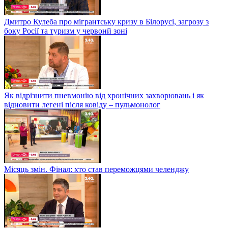
Дмитро Кулеба про мігрантську кризу в Білорусі, загрозу з
боку Росії та туризм у червонй зоні
Як відрізнити пневмонію від хронічних захворювань і як
відновити легені після ковіду – пульмонолог
Місяць змін. Фінал: хто став переможцями челенджу