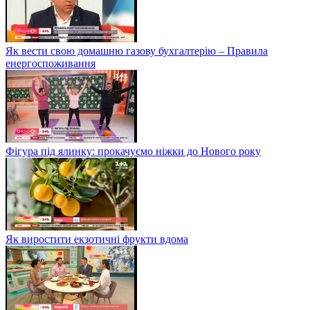
Як вести свою домашню газову бухгалтерію – Правила
енергоспоживання
Фігура під ялинку: прокачуємо ніжки до Нового року
Як виростити екзотичні фрукти вдома