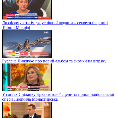
Як сформувати імідж успішної людини – секрети піарниці
Тетяни Мокріді
Руслана Лижичко про новий альбом та зйомки на вітряку
У гостях Сніданку зірка світової сцени та прима національної
опери Людмила Монастирська