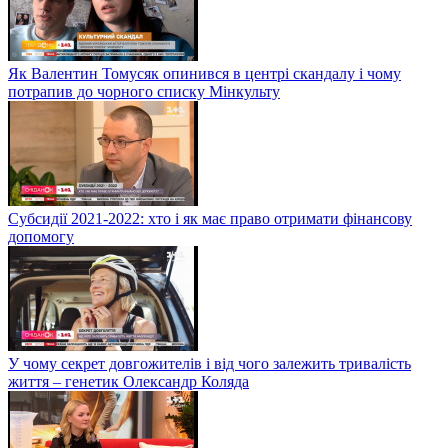
Як Валентин Томусяк опинився в центрі скандалу і чому
потрапив до чорного списку Мінкульту
Субсидії 2021-2022: хто і як має право отримати фінансову
допомогу
У чому секрет довгожителів і від чого залежить тривалість
життя – генетик Олександр Коляда