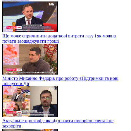
Що може спричинити додаткові витрати газу і як можна
почати заощаджувати гроші
Міністр Михайло Федорів про роботу єПідтримки та нові
послуги в Дії
Актуальне про ковід: як відзначити новорічні свята і не
захворіти