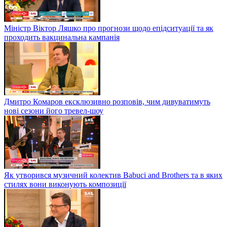
Міністр Віктор Ляшко про прогнози щодо епідситуації та як
проходить вакцинальна кампанія
Дмитро Комаров ексклюзивно розповів, чим дивуватимуть
нові сезони його тревел-шоу
Як утворився музичний колектив Babuci and Brothers та в яких
стилях вони виконують композиції