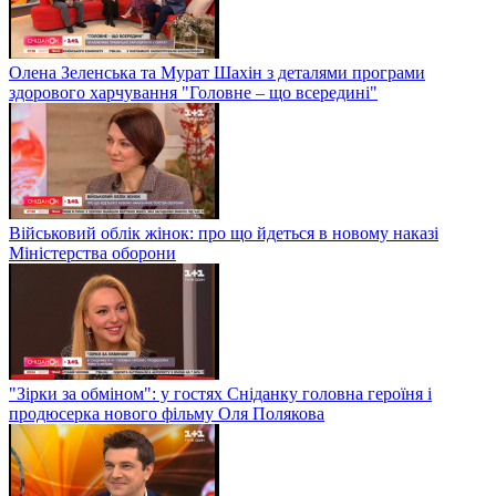
Олена Зеленська та Мурат Шахін з деталями програми
здорового харчування "Головне – що всередині"
Військовий облік жінок: про що йдеться в новому наказі
Міністерства оборони
"Зірки за обміном": у гостях Сніданку головна героїня і
продюсерка нового фільму Оля Полякова