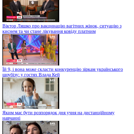
Віктор Ляшко про вакцинацію вагітних жінок, ситуацію з
киснем та чи стане лікування ковіду платним
Їй 9, і вона може скласти конкуренцію зіркам українського
шоубізу: у гостях Влада Кей
Яким має бути розпорядок дня учня на дистанційному
навчанні