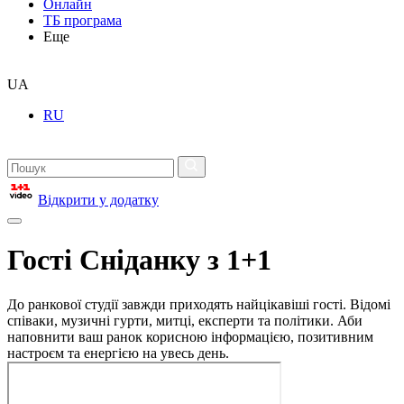
Онлайн
ТБ програма
Еще
UA
RU
Відкрити у додатку
Гості Сніданку з 1+1
До ранкової студії завжди приходять найцікавіші гості. Відомі
співаки, музичні гурти, митці, експерти та політики. Аби
наповнити ваш ранок корисною інформацією, позитивним
настроєм та енергією на увесь день.