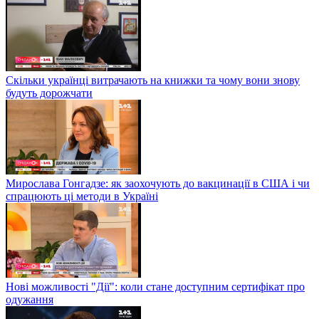
Скільки українці витрачають на книжки та чому вони знову
будуть дорожчати
Мирослава Гонгадзе: як заохочують до вакцинації в США і чи
спрацюють ці методи в Україні
Нові можливості "Дії": коли стане доступним сертифікат про
одужання