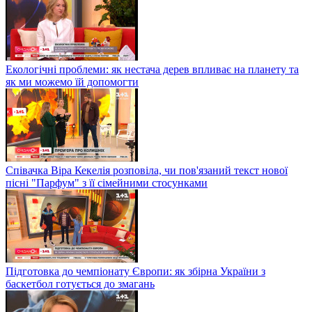
Екологічні проблеми: як нестача дерев впливає на планету та
як ми можемо їй допомогти
Співачка Віра Кекелія розповіла, чи пов'язаний текст нової
пісні "Парфум" з її сімейними стосунками
Підготовка до чемпіонату Європи: як збірна України з
баскетбол готується до змагань