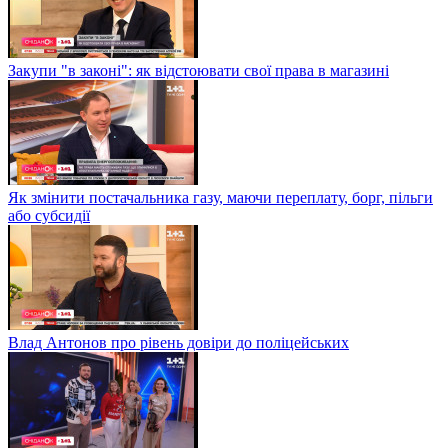
Закупи "в законі": як відстоювати свої права в магазині
Як змінити постачальника газу, маючи переплату, борг, пільги
або субсидії
Влад Антонов про рівень довіри до поліцейських