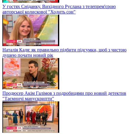
У гостях Сніданку. Вихідного Руслана з телепрем'єрою
авторської колискової "Ходить сон"
Наталія Кадя: як правильно підбити підсумки, щоб з чистою
душею почати новий рік
Продюсер Акім Галімов з подробицями про новий детектив
"Таємничі манускрипти"