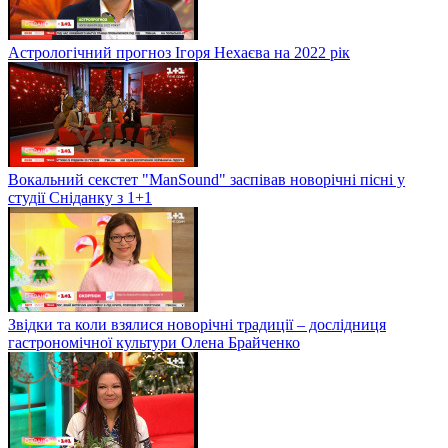
Астрологічний прогноз Ігоря Нехаєва на 2022 рік
Вокальний секстет "ManSound" заспівав новорічні пісні у
студії Сніданку з 1+1
Звідки та коли взялися новорічні традиції – дослідниця
гастрономічної культури Олена Брайченко