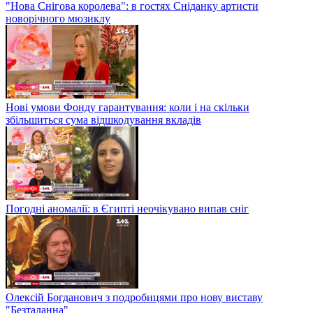
"Нова Снігова королева": в гостях Сніданку артисти
новорічного мюзиклу
Нові умови Фонду гарантування: коли і на скільки
збільшиться сума відшкодування вкладів
Погодні аномалії: в Єгипті неочікувано випав сніг
Олексій Богданович з подробицями про нову виставу
"Безталанна"