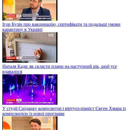
Ігор Кузін про вакцинацію, сертифікати та подальші умови
карантину в Україні
Наталя Кадя: як скласти плани на наступний рік, щоб усе
вдавалося
У студії Сніданку композитор і віртуоз-піаніст Євген Хмара із
композицією із нової програми