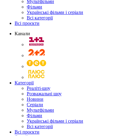
Мультфільми
Фільми
Українські фільми і серіали
Всі категорії
Всі проєкти
Канали
Категорії
Реаліті-шоу
Розважальні шоу
Новини
Серіали
Мультфільми
Фільми
Українські фільми і серіали
Всі категорії
Всі проєкти