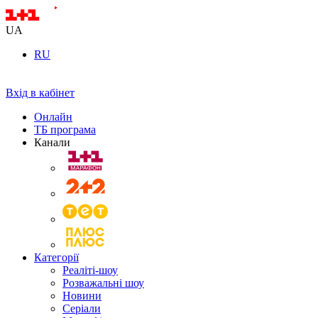
UA
RU
Вхід в кабінет
Онлайн
ТБ програма
Канали
Категорії
Реаліті-шоу
Розважальні шоу
Новини
Серіали