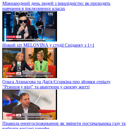
Міжнародний день людей з інвалідністю: як проходять
навчання в інклюзивних класах
Новий хіт MELOVINА у студії Сніданку з 1+1
Ольга Атанасова та Дар'я Єгоркіна про зйомки серіалу
"Різниця у віці" та авантюри у своєму житті
Правила енергоспоживання: як змінити постачальника газу та
вибрати вигідні тарифи