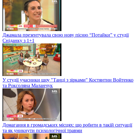
Джамала презентувала свою нову пісню “Потайки” у студії
Сніданку з 1+1
У студії учасники шоу "Танці з зірками" Костянтин Войтенко
та Роксоляна Маланчук
Домагання в громадських місцях: що робити в такій ситуації
та як уникнути психологічної травми