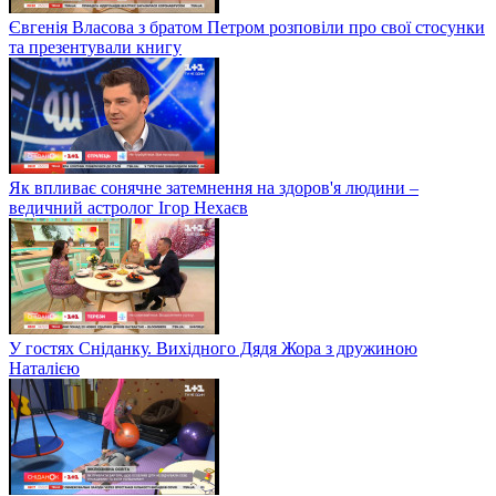
Євгенія Власова з братом Петром розповіли про свої стосунки
та презентували книгу
Як впливає сонячне затемнення на здоров'я людини –
ведичний астролог Ігор Нехаєв
У гостях Сніданку. Вихідного Дядя Жора з дружиною
Наталією