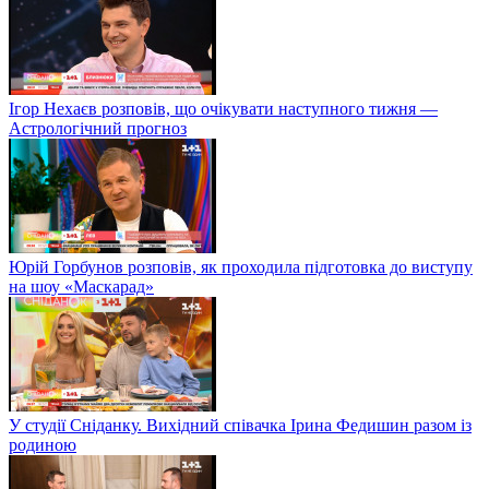
Ігор Нехаєв розповів, що очікувати наступного тижня —
Астрологічний прогноз
Юрій Горбунов розповів, як проходила підготовка до виступу
на шоу «Маскарад»
У студії Сніданку. Вихідний співачка Ірина Федишин разом із
родиною