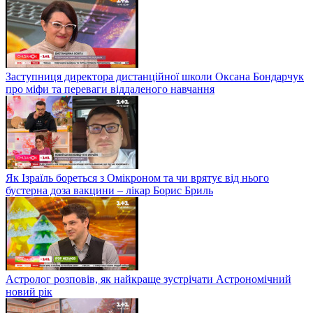
Заступниця директора дистанційної школи Оксана Бондарчук
про міфи та переваги віддаленого навчання
Як Ізраїль бореться з Омікроном та чи врятує від нього
бустерна доза вакцини – лікар Борис Бриль
Астролог розповів, як найкраще зустрічати Астрономічний
новий рік