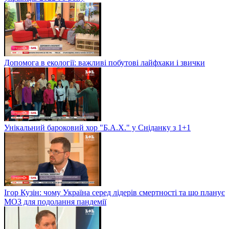
Допомога в екології: важливі побутові лайфхаки і звички
Унікальний бароковий хор "Б.А.Х." у Сніданку з 1+1
Ігор Кузін: чому Україна серед лідерів смертності та що планує
МОЗ для подолання пандемії