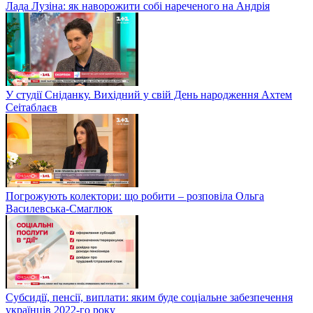
Лада Лузіна: як наворожити собі нареченого на Андрія
У студії Сніданку. Вихідний у свій День народження Ахтем
Сеітаблаєв
Погрожують колектори: що робити – розповіла Ольга
Василевська-Смаглюк
Субсидії, пенсії, виплати: яким буде соціальне забезпечення
українців 2022-го року