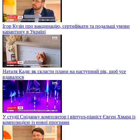
Ігор Кузін про вакцинацію, сертифікати та подальші умови
карантину в Україні
Наталя Кадя: як скласти плани на наступний рік, щоб усе
вдавалося
У студії Сніданку композитор і віртуоз-піаніст Євген Хмара із
композицією із нової програми