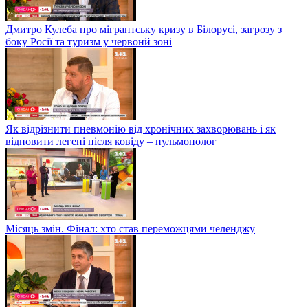
Дмитро Кулеба про мігрантську кризу в Білорусі, загрозу з
боку Росії та туризм у червонй зоні
Як відрізнити пневмонію від хронічних захворювань і як
відновити легені після ковіду – пульмонолог
Місяць змін. Фінал: хто став переможцями челенджу