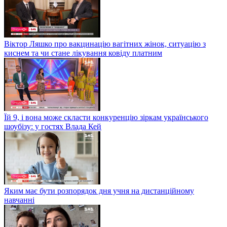
Віктор Ляшко про вакцинацію вагітних жінок, ситуацію з
киснем та чи стане лікування ковіду платним
Їй 9, і вона може скласти конкуренцію зіркам українського
шоубізу: у гостях Влада Кей
Яким має бути розпорядок дня учня на дистанційному
навчанні