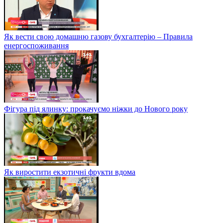
Як вести свою домашню газову бухгалтерію – Правила
енергоспоживання
Фігура під ялинку: прокачуємо ніжки до Нового року
Як виростити екзотичні фрукти вдома