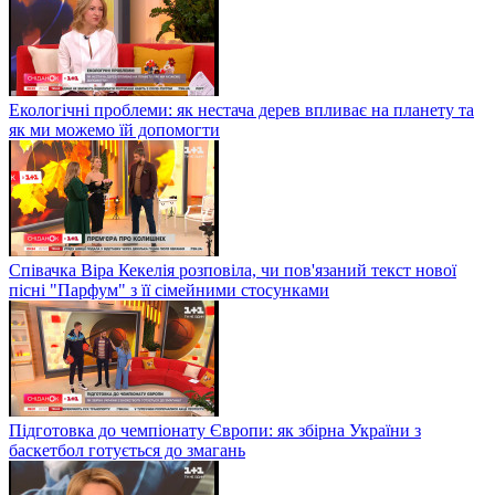
Екологічні проблеми: як нестача дерев впливає на планету та
як ми можемо їй допомогти
Співачка Віра Кекелія розповіла, чи пов'язаний текст нової
пісні "Парфум" з її сімейними стосунками
Підготовка до чемпіонату Європи: як збірна України з
баскетбол готується до змагань