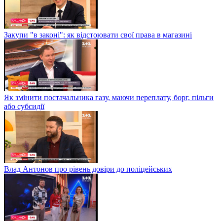
Закупи "в законі": як відстоювати свої права в магазині
Як змінити постачальника газу, маючи переплату, борг, пільги
або субсидії
Влад Антонов про рівень довіри до поліцейських