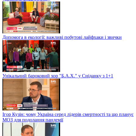
Допомога в екології: важливі побутові лайфхаки і звички
Унікальний бароковий хор "Б.А.Х." у Сніданку з 1+1
Ігор Кузін: чому Україна серед лідерів смертності та що планує
МОЗ для подолання пандемії