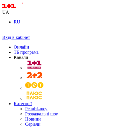
UA
RU
Вхід в кабінет
Онлайн
ТБ програма
Канали
Категорії
Реаліті-шоу
Розважальні шоу
Новини
Серіали