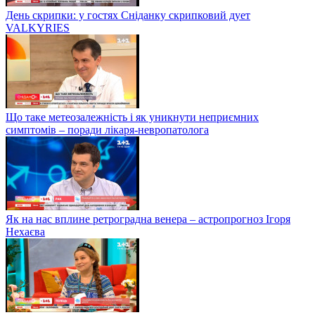
День скрипки: у гостях Сніданку скрипковий дует
VALKYRIES
Що таке метеозалежність і як уникнути неприємних
симптомів – поради лікаря-невропатолога
Як на нас вплине ретроградна венера – астропрогноз Ігоря
Нехаєва