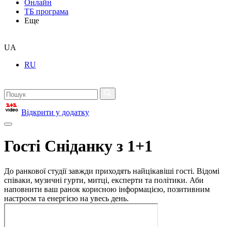
Онлайн
ТБ програма
Еще
UA
RU
Відкрити у додатку
Гості Сніданку з 1+1
До ранкової студії завжди приходять найцікавіші гості. Відомі
співаки, музичні гурти, митці, експерти та політики. Аби
наповнити ваш ранок корисною інформацією, позитивним
настроєм та енергією на увесь день.