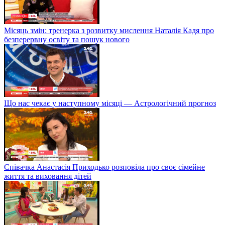
Місяць змін: тренерка з розвитку мислення Наталія Кадя про
безперервну освіту та пошук нового
Що нас чекає у наступному місяці — Астрологічний прогноз
Співачка Анастасія Приходько розповіла про своє сімейне
життя та виховання дітей