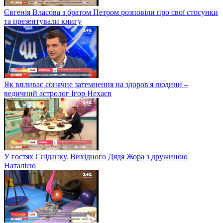
Євгенія Власова з братом Петром розповіли про свої стосунки
та презентували книгу
Як впливає сонячне затемнення на здоров'я людини –
ведичний астролог Ігор Нехаєв
У гостях Сніданку. Вихідного Дядя Жора з дружиною
Наталією