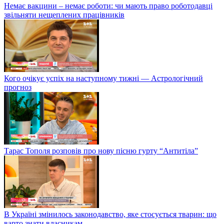
Немає вакцини – немає роботи: чи мають право роботодавці
звільняти нещеплених працівників
Кого очікує успіх на наступному тижні — Астрологічний
прогноз
Тарас Тополя розповів про нову пісню гурту “Антитіла”
В Україні змінилось законодавство, яке стосується тварин: що
варто знати власникам