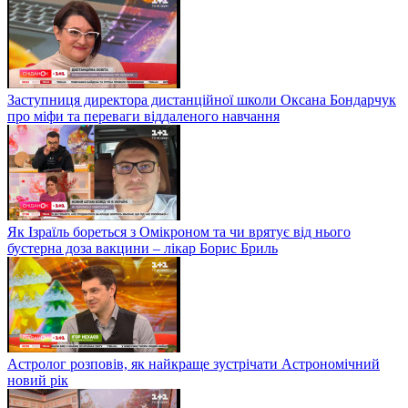
Заступниця директора дистанційної школи Оксана Бондарчук
про міфи та переваги віддаленого навчання
Як Ізраїль бореться з Омікроном та чи врятує від нього
бустерна доза вакцини – лікар Борис Бриль
Астролог розповів, як найкраще зустрічати Астрономічний
новий рік