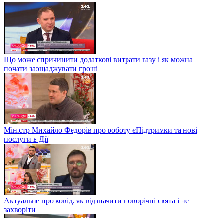
Що може спричинити додаткові витрати газу і як можна
почати заощаджувати гроші
Міністр Михайло Федорів про роботу єПідтримки та нові
послуги в Дії
Актуальне про ковід: як відзначити новорічні свята і не
захворіти