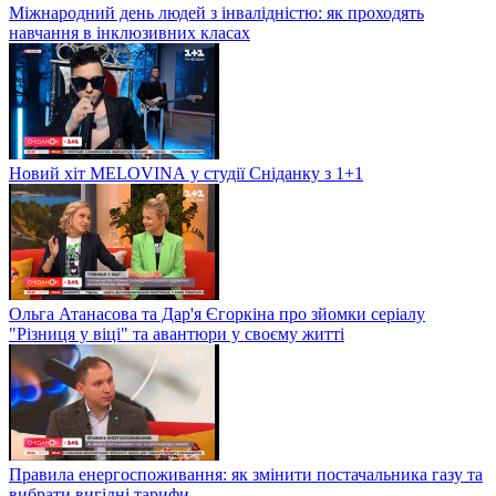
Міжнародний день людей з інвалідністю: як проходять
навчання в інклюзивних класах
Новий хіт MELOVINА у студії Сніданку з 1+1
Ольга Атанасова та Дар'я Єгоркіна про зйомки серіалу
"Різниця у віці" та авантюри у своєму житті
Правила енергоспоживання: як змінити постачальника газу та
вибрати вигідні тарифи