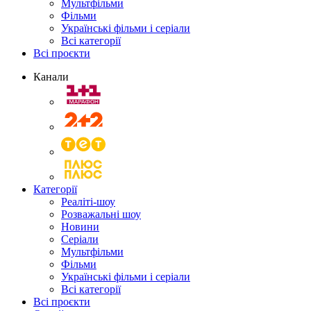
Мультфільми
Фільми
Українські фільми і серіали
Всі категорії
Всі проєкти
Канали
Категорії
Реаліті-шоу
Розважальні шоу
Новини
Серіали
Мультфільми
Фільми
Українські фільми і серіали
Всі категорії
Всі проєкти