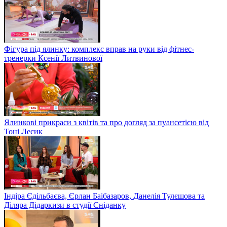
Фігура під ялинку: комплекс вправ на руки від фітнес-
тренерки Ксенії Литвинової
Ялинкові прикраси з квітів та про догляд за пуансетією від
Тоні Лесик
Індіра Єдільбаєва, Єрлан Баібазаров, Данелія Тулєшова та
Діляра Дідаркизи в студії Сніданку