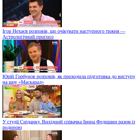
Ігор Нехаєв розповів, що очікувати наступного тижня —
Астрологічний прогноз
Юрій Горбунов розповів, як проходила підготовка до виступу
на шоу «Маскарад»
У студії Сніданку. Вихідний співачка Ірина Федишин разом із
родиною