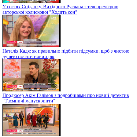
У гостях Сніданку. Вихідного Руслана з телепрем'єрою
авторської колискової "Ходить сон"
Наталія Кадя: як правильно підбити підсумки, щоб з чистою
душею почати новий рік
Продюсер Акім Галімов з подробицями про новий детектив
"Таємничі манускрипти"