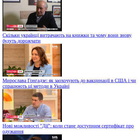
Скільки українці витрачають на книжки та чому вони знову
будуть дорожчати
Мирослава Гонгадзе: як заохочують до вакцинації в США і чи
спрацюють ці методи в Україні
Нові можливості "Дії": коли стане доступним сертифікат про
одужання