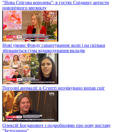
"Нова Снігова королева": в гостях Сніданку артисти
новорічного мюзиклу
Нові умови Фонду гарантування: коли і на скільки
збільшиться сума відшкодування вкладів
Погодні аномалії: в Єгипті неочікувано випав сніг
Олексій Богданович з подробицями про нову виставу
"Безталанна"