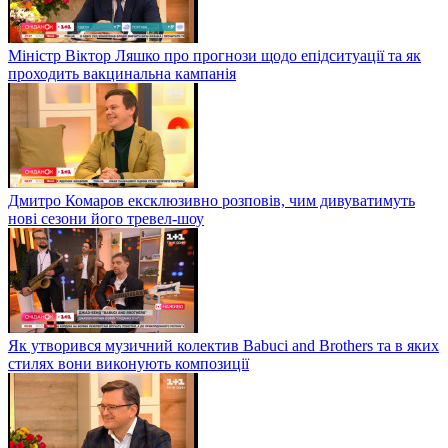
Міністр Віктор Ляшко про прогнози щодо епідситуації та як
проходить вакцинальна кампанія
Дмитро Комаров ексклюзивно розповів, чим дивуватимуть
нові сезони його тревел-шоу
Як утворився музичний колектив Babuci and Brothers та в яких
стилях вони виконують композиції