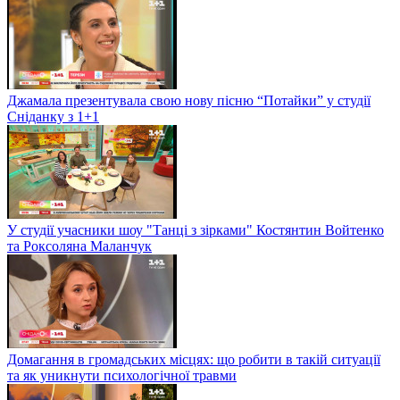
Джамала презентувала свою нову пісню “Потайки” у студії
Сніданку з 1+1
У студії учасники шоу "Танці з зірками" Костянтин Войтенко
та Роксоляна Маланчук
Домагання в громадських місцях: що робити в такій ситуації
та як уникнути психологічної травми