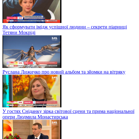
Як сформувати імідж успішної людини – секрети піарниці
Тетяни Мокріді
Руслана Лижичко про новий альбом та зйомки на вітряку
У гостях Сніданку зірка світової сцени та прима національної
опери Людмила Монастирська