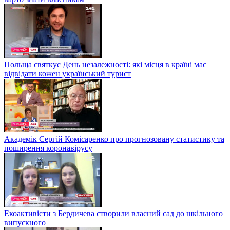
Польща святкує День незалежності: які місця в країні має
відвідати кожен український турист
Академік Сергій Комісаренко про прогнозовану статистику та
поширення коронавірусу
Екоактивісти з Бердичева створили власний сад до шкільного
випускного