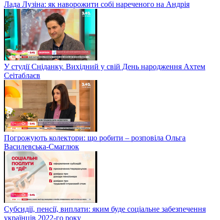
Лада Лузіна: як наворожити собі нареченого на Андрія
У студії Сніданку. Вихідний у свій День народження Ахтем
Сеітаблаєв
Погрожують колектори: що робити – розповіла Ольга
Василевська-Смаглюк
Субсидії, пенсії, виплати: яким буде соціальне забезпечення
українців 2022-го року