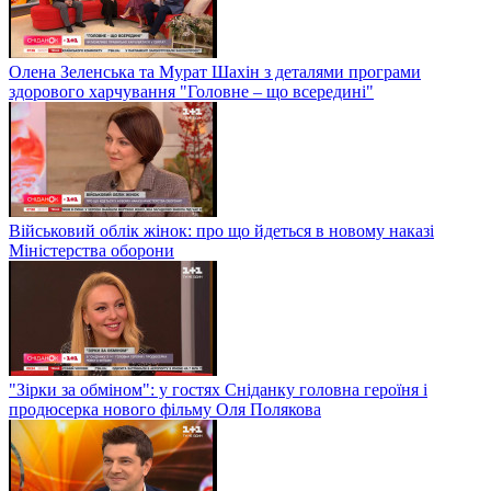
Олена Зеленська та Мурат Шахін з деталями програми
здорового харчування "Головне – що всередині"
Військовий облік жінок: про що йдеться в новому наказі
Міністерства оборони
"Зірки за обміном": у гостях Сніданку головна героїня і
продюсерка нового фільму Оля Полякова