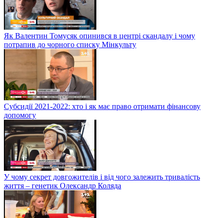
Як Валентин Томусяк опинився в центрі скандалу і чому
потрапив до чорного списку Мінкульту
Субсидії 2021-2022: хто і як має право отримати фінансову
допомогу
У чому секрет довгожителів і від чого залежить тривалість
життя – генетик Олександр Коляда