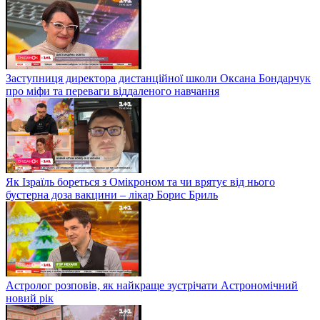
Заступниця директора дистанційної школи Оксана Бондарчук
про міфи та переваги віддаленого навчання
Як Ізраїль бореться з Омікроном та чи врятує від нього
бустерна доза вакцини – лікар Борис Бриль
Астролог розповів, як найкраще зустрічати Астрономічний
новий рік