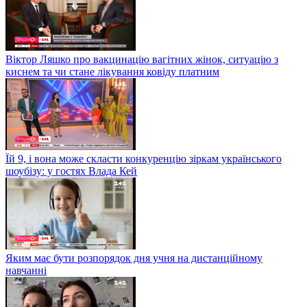
Віктор Ляшко про вакцинацію вагітних жінок, ситуацію з
киснем та чи стане лікування ковіду платним
Їй 9, і вона може скласти конкуренцію зіркам українського
шоубізу: у гостях Влада Кей
Яким має бути розпорядок дня учня на дистанційному
навчанні