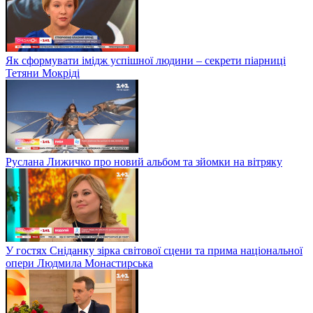
Як сформувати імідж успішної людини – секрети піарниці
Тетяни Мокріді
Руслана Лижичко про новий альбом та зйомки на вітряку
У гостях Сніданку зірка світової сцени та прима національної
опери Людмила Монастирська