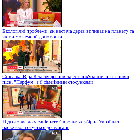
Екологічні проблеми: як нестача дерев впливає на планету та
як ми можемо їй допомогти
Співачка Віра Кекелія розповіла, чи пов'язаний текст нової
пісні "Парфум" з її сімейними стосунками
Підготовка до чемпіонату Європи: як збірна України з
баскетбол готується до змагань