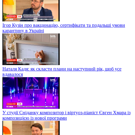
Ігор Кузін про вакцинацію, сертифікати та подальші умови
карантину в Україні
Наталя Кадя: як скласти плани на наступний рік, щоб усе
вдавалося
У студії Сніданку композитор і віртуоз-піаніст Євген Хмара із
композицією із нової програми