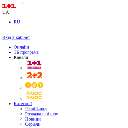
UA
RU
Вхід в кабінет
Онлайн
ТБ програма
Канали
Категорії
Реаліті-шоу
Розважальні шоу
Новини
Серіали