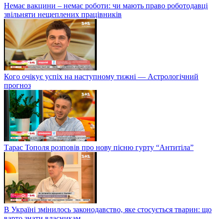
Немає вакцини – немає роботи: чи мають право роботодавці
звільняти нещеплених працівників
Кого очікує успіх на наступному тижні — Астрологічний
прогноз
Тарас Тополя розповів про нову пісню гурту “Антитіла”
В Україні змінилось законодавство, яке стосується тварин: що
варто знати власникам