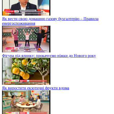
Як вести свою домашню газову бухгалтерію – Правила
енергоспоживання
Фігура під ялинку: прокачуємо ніжки до Нового року
Як виростити екзотичні фрукти вдома