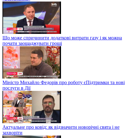
Що може спричинити додаткові витрати газу і як можна
почати заощаджувати гроші
Міністр Михайло Федорів про роботу єПідтримки та нові
послуги в Дії
Актуальне про ковід: як відзначити новорічні свята і не
захворіти