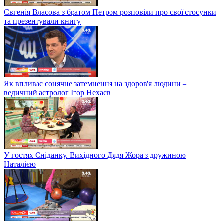
Євгенія Власова з братом Петром розповіли про свої стосунки
та презентували книгу
Як впливає сонячне затемнення на здоров'я людини –
ведичний астролог Ігор Нехаєв
У гостях Сніданку. Вихідного Дядя Жора з дружиною
Наталією