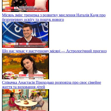
Місяць змін: тренерка з розвитку мислення Наталія Кадя про
безперервну освіту та пошук нового
Що нас чекає у наступному місяці — Астрологічний прогноз
Співачка Анастасія Приходько розповіла про своє сімейне
життя та виховання дітей