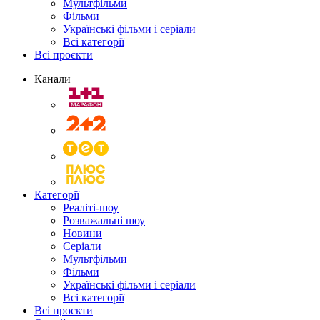
Мультфільми
Фільми
Українські фільми і серіали
Всі категорії
Всі проєкти
Канали
Категорії
Реаліті-шоу
Розважальні шоу
Новини
Серіали
Мультфільми
Фільми
Українські фільми і серіали
Всі категорії
Всі проєкти