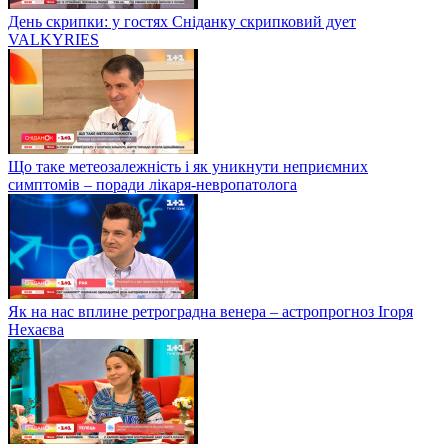
День скрипки: у гостях Сніданку скрипковий дует
VALKYRIES
Що таке метеозалежність і як уникнути неприємних
симптомів – поради лікаря-невропатолога
Як на нас вплине ретроградна венера – астропрогноз Ігоря
Нехаєва