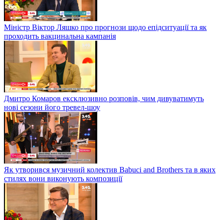
Міністр Віктор Ляшко про прогнози щодо епідситуації та як
проходить вакцинальна кампанія
Дмитро Комаров ексклюзивно розповів, чим дивуватимуть
нові сезони його тревел-шоу
Як утворився музичний колектив Babuci and Brothers та в яких
стилях вони виконують композиції