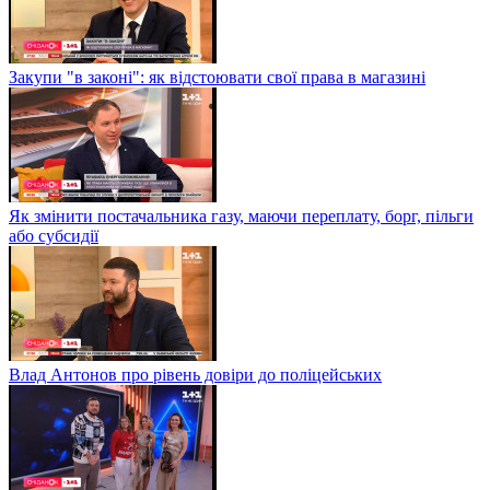
Закупи "в законі": як відстоювати свої права в магазині
Як змінити постачальника газу, маючи переплату, борг, пільги
або субсидії
Влад Антонов про рівень довіри до поліцейських