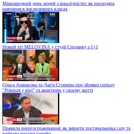
Міжнародний день людей з інвалідністю: як проходять
навчання в інклюзивних класах
Новий хіт MELOVINА у студії Сніданку з 1+1
Ольга Атанасова та Дар'я Єгоркіна про зйомки серіалу
"Різниця у віці" та авантюри у своєму житті
Правила енергоспоживання: як змінити постачальника газу та
вибрати вигідні тарифи