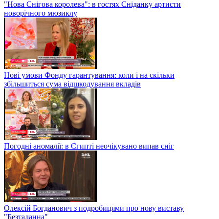
"Нова Снігова королева": в гостях Сніданку артисти
новорічного мюзиклу
Нові умови Фонду гарантування: коли і на скільки
збільшиться сума відшкодування вкладів
Погодні аномалії: в Єгипті неочікувано випав сніг
Олексій Богданович з подробицями про нову виставу
"Безталанна"