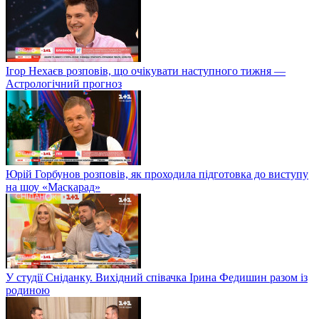
Ігор Нехаєв розповів, що очікувати наступного тижня —
Астрологічний прогноз
Юрій Горбунов розповів, як проходила підготовка до виступу
на шоу «Маскарад»
У студії Сніданку. Вихідний співачка Ірина Федишин разом із
родиною