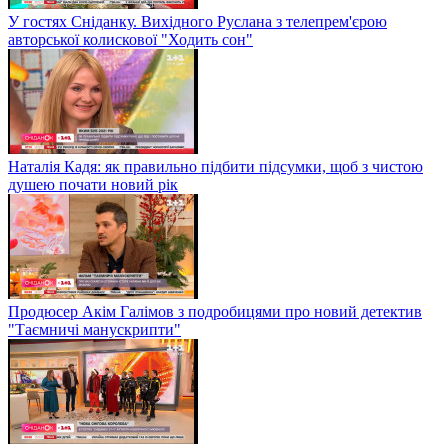
У гостях Сніданку. Вихідного Руслана з телепрем'єрою
авторської колискової "Ходить сон"
Наталія Кадя: як правильно підбити підсумки, щоб з чистою
душею почати новий рік
Продюсер Акім Галімов з подробицями про новий детектив
"Таємничі манускрипти"