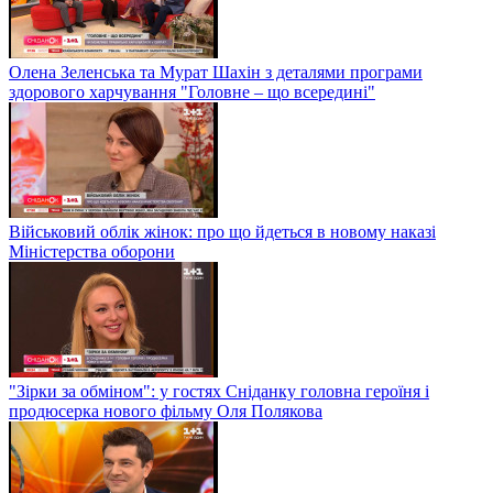
Олена Зеленська та Мурат Шахін з деталями програми
здорового харчування "Головне – що всередині"
Військовий облік жінок: про що йдеться в новому наказі
Міністерства оборони
"Зірки за обміном": у гостях Сніданку головна героїня і
продюсерка нового фільму Оля Полякова