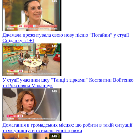
Джамала презентувала свою нову пісню “Потайки” у студії
Сніданку з 1+1
У студії учасники шоу "Танці з зірками" Костянтин Войтенко
та Роксоляна Маланчук
Домагання в громадських місцях: що робити в такій ситуації
та як уникнути психологічної травми