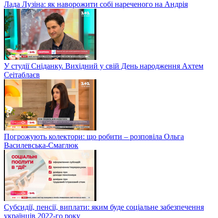
Лада Лузіна: як наворожити собі нареченого на Андрія
У студії Сніданку. Вихідний у свій День народження Ахтем
Сеітаблаєв
Погрожують колектори: що робити – розповіла Ольга
Василевська-Смаглюк
Субсидії, пенсії, виплати: яким буде соціальне забезпечення
українців 2022-го року