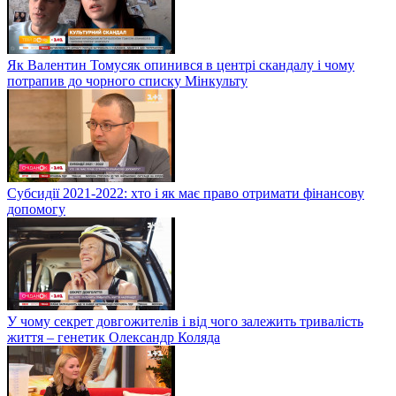
Як Валентин Томусяк опинився в центрі скандалу і чому
потрапив до чорного списку Мінкульту
Субсидії 2021-2022: хто і як має право отримати фінансову
допомогу
У чому секрет довгожителів і від чого залежить тривалість
життя – генетик Олександр Коляда