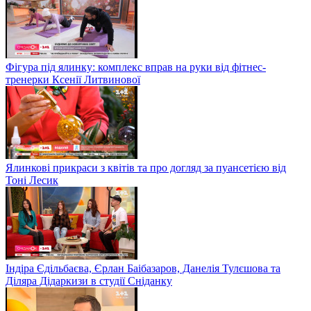
Фігура під ялинку: комплекс вправ на руки від фітнес-
тренерки Ксенії Литвинової
Ялинкові прикраси з квітів та про догляд за пуансетією від
Тоні Лесик
Індіра Єдільбаєва, Єрлан Баібазаров, Данелія Тулєшова та
Діляра Дідаркизи в студії Сніданку