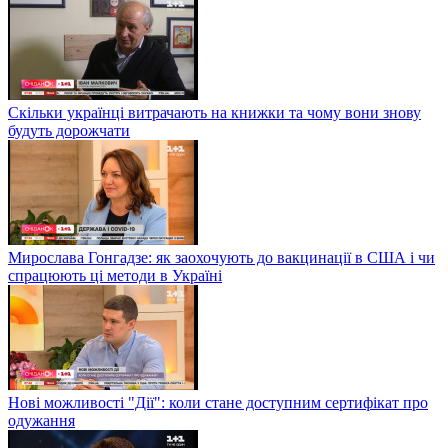
Скільки українці витрачають на книжки та чому вони знову
будуть дорожчати
Мирослава Гонгадзе: як заохочують до вакцинації в США і чи
спрацюють ці методи в Україні
Нові можливості "Дії": коли стане доступним сертифікат про
одужання