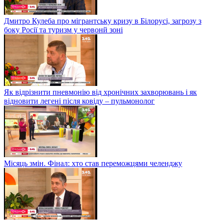
Дмитро Кулеба про мігрантську кризу в Білорусі, загрозу з
боку Росії та туризм у червонй зоні
Як відрізнити пневмонію від хронічних захворювань і як
відновити легені після ковіду – пульмонолог
Місяць змін. Фінал: хто став переможцями челенджу