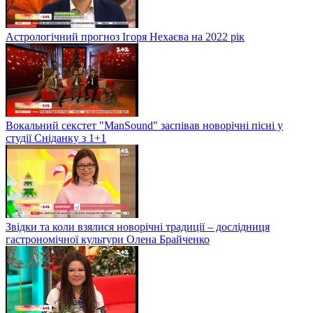
Астрологічний прогноз Ігоря Нехаєва на 2022 рік
Вокальний секстет "ManSound" заспівав новорічні пісні у
студії Сніданку з 1+1
Звідки та коли взялися новорічні традиції – дослідниця
гастрономічної культури Олена Брайченко