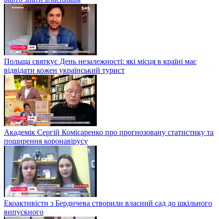
Польща святкує День незалежності: які місця в країні має
відвідати кожен український турист
Академік Сергій Комісаренко про прогнозовану статистику та
поширення коронавірусу
Екоактивісти з Бердичева створили власний сад до шкільного
випускного