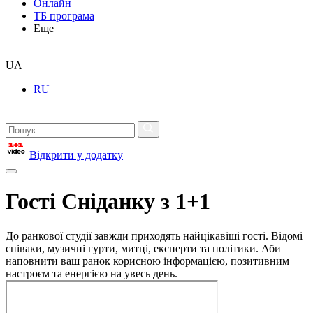
Онлайн
ТБ програма
Еще
UA
RU
Відкрити у додатку
Гості Сніданку з 1+1
До ранкової студії завжди приходять найцікавіші гості. Відомі
співаки, музичні гурти, митці, експерти та політики. Аби
наповнити ваш ранок корисною інформацією, позитивним
настроєм та енергією на увесь день.