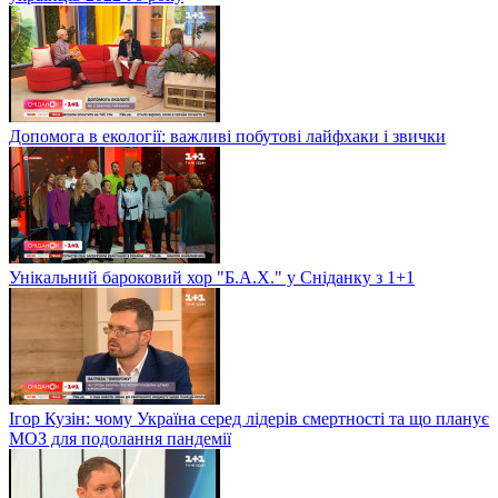
Допомога в екології: важливі побутові лайфхаки і звички
Унікальний бароковий хор "Б.А.Х." у Сніданку з 1+1
Ігор Кузін: чому Україна серед лідерів смертності та що планує
МОЗ для подолання пандемії