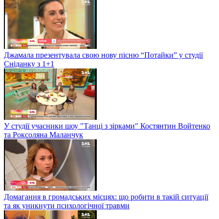
Джамала презентувала свою нову пісню “Потайки” у студії
Сніданку з 1+1
У студії учасники шоу "Танці з зірками" Костянтин Войтенко
та Роксоляна Маланчук
Домагання в громадських місцях: що робити в такій ситуації
та як уникнути психологічної травми