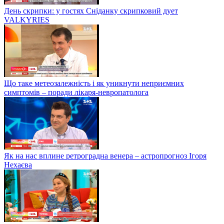
День скрипки: у гостях Сніданку скрипковий дует
VALKYRIES
Що таке метеозалежність і як уникнути неприємних
симптомів – поради лікаря-невропатолога
Як на нас вплине ретроградна венера – астропрогноз Ігоря
Нехаєва