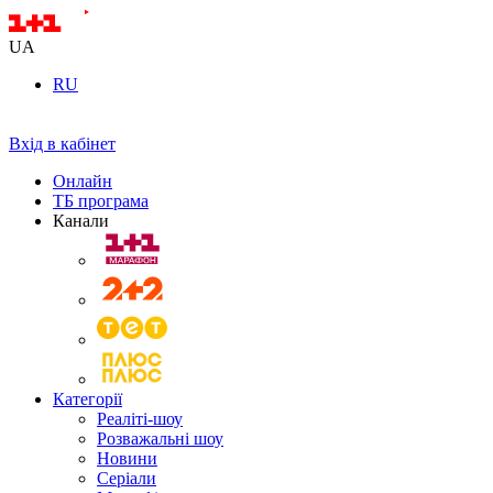
UA
RU
Вхід в кабінет
Онлайн
ТБ програма
Канали
Категорії
Реаліті-шоу
Розважальні шоу
Новини
Серіали