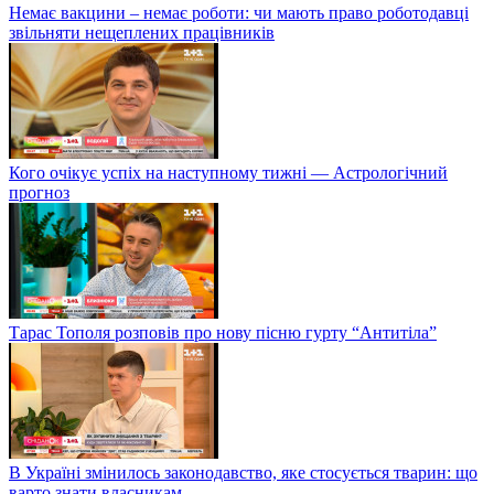
Немає вакцини – немає роботи: чи мають право роботодавці
звільняти нещеплених працівників
Кого очікує успіх на наступному тижні — Астрологічний
прогноз
Тарас Тополя розповів про нову пісню гурту “Антитіла”
В Україні змінилось законодавство, яке стосується тварин: що
варто знати власникам