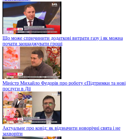
Що може спричинити додаткові витрати газу і як можна
почати заощаджувати гроші
Міністр Михайло Федорів про роботу єПідтримки та нові
послуги в Дії
Актуальне про ковід: як відзначити новорічні свята і не
захворіти