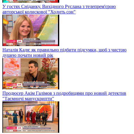
У гостях Сніданку. Вихідного Руслана з телепрем'єрою
авторської колискової "Ходить сон"
Наталія Кадя: як правильно підбити підсумки, щоб з чистою
душею почати новий рік
Продюсер Акім Галімов з подробицями про новий детектив
"Таємничі манускрипти"