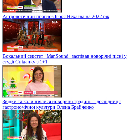
Астрологічний прогноз Ігоря Нехаєва на 2022 рік
Вокальний секстет "ManSound" заспівав новорічні пісні у
студії Сніданку з 1+1
Звідки та коли взялися новорічні традиції – дослідниця
гастрономічної культури Олена Брайченко