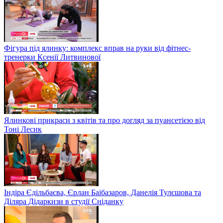
Фігура під ялинку: комплекс вправ на руки від фітнес-
тренерки Ксенії Литвинової
Ялинкові прикраси з квітів та про догляд за пуансетією від
Тоні Лесик
Індіра Єдільбаєва, Єрлан Баібазаров, Данелія Тулєшова та
Діляра Дідаркизи в студії Сніданку