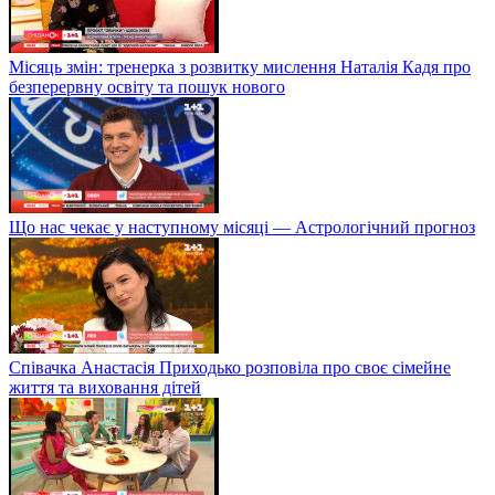
Місяць змін: тренерка з розвитку мислення Наталія Кадя про
безперервну освіту та пошук нового
Що нас чекає у наступному місяці — Астрологічний прогноз
Співачка Анастасія Приходько розповіла про своє сімейне
життя та виховання дітей