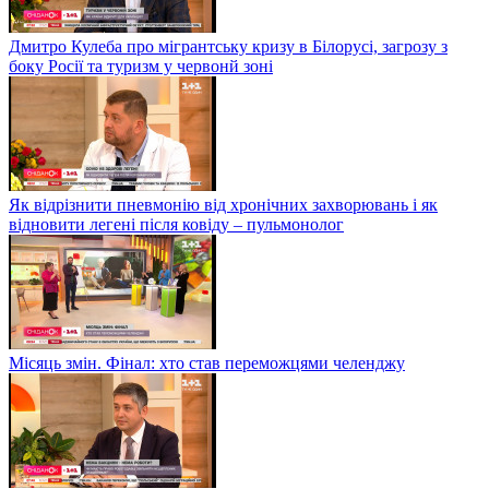
Дмитро Кулеба про мігрантську кризу в Білорусі, загрозу з
боку Росії та туризм у червонй зоні
Як відрізнити пневмонію від хронічних захворювань і як
відновити легені після ковіду – пульмонолог
Місяць змін. Фінал: хто став переможцями челенджу