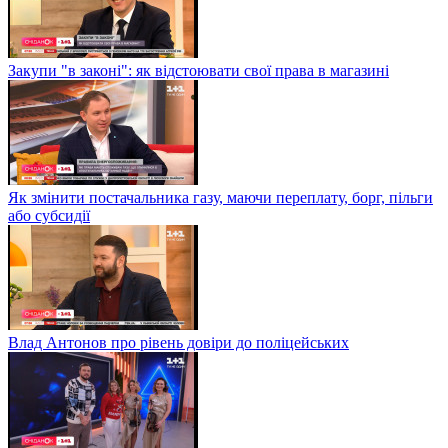
Закупи "в законі": як відстоювати свої права в магазині
Як змінити постачальника газу, маючи переплату, борг, пільги
або субсидії
Влад Антонов про рівень довіри до поліцейських