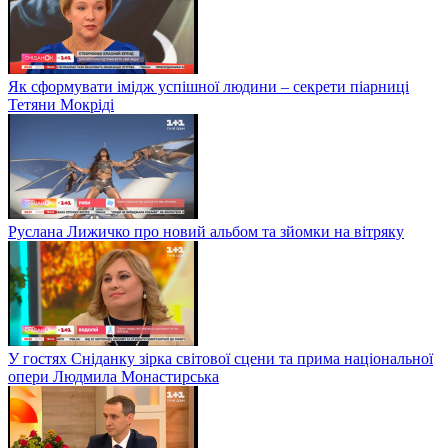
Як сформувати імідж успішної людини – секрети піарниці
Тетяни Мокріді
Руслана Лижичко про новий альбом та зйомки на вітряку
У гостях Сніданку зірка світової сцени та прима національної
опери Людмила Монастирська