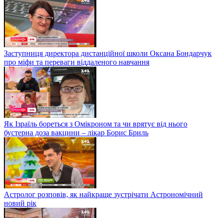
Заступниця директора дистанційної школи Оксана Бондарчук
про міфи та переваги віддаленого навчання
Як Ізраїль бореться з Омікроном та чи врятує від нього
бустерна доза вакцини – лікар Борис Бриль
Астролог розповів, як найкраще зустрічати Астрономічний
новий рік