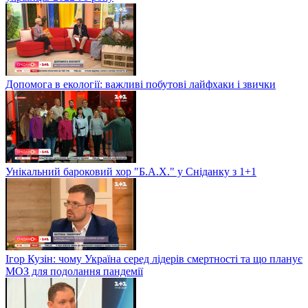
Допомога в екології: важливі побутові лайфхаки і звички
Унікальний бароковий хор "Б.А.Х." у Сніданку з 1+1
Ігор Кузін: чому Україна серед лідерів смертності та що планує
МОЗ для подолання пандемії