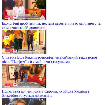
Екологічні проблеми: як нестача дерев впливає на планету та
як ми можемо їй допомогти
Співачка Віра Кекелія розповіла, чи пов'язаний текст нової
пісні "Парфум" з її сімейними стосунками
Підготовка до чемпіонату Європи: як збірна України з
баскетбол готується до змагань