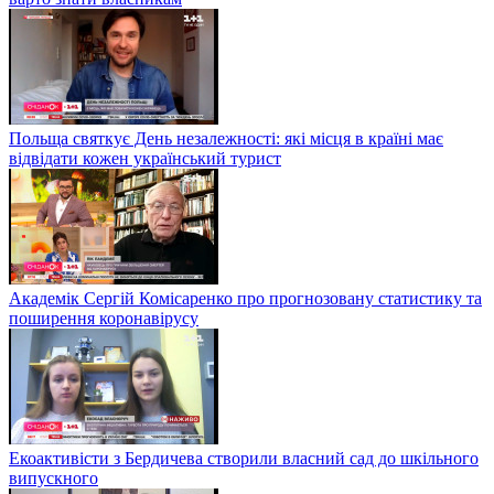
Польща святкує День незалежності: які місця в країні має
відвідати кожен український турист
Академік Сергій Комісаренко про прогнозовану статистику та
поширення коронавірусу
Екоактивісти з Бердичева створили власний сад до шкільного
випускного