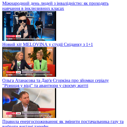
Міжнародний день людей з інвалідністю: як проходять
навчання в інклюзивних класах
Новий хіт MELOVINА у студії Сніданку з 1+1
Ольга Атанасова та Дар'я Єгоркіна про зйомки серіалу
"Різниця у віці" та авантюри у своєму житті
Правила енергоспоживання: як змінити постачальника газу та
вибрати вигідні тарифи