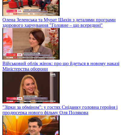
Олена Зеленська та Мурат Шахін з деталями програми
здорового харчування "Головне – що всередині"
Військовий облік жінок: про що йдеться в новому наказі
Міністерства оборони
"Зірки за обміном": у гостях Сніданку головна героїня і
продюсерка нового фільму Оля Полякова