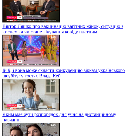
Віктор Ляшко про вакцинацію вагітних жінок, ситуацію з
киснем та чи стане лікування ковіду платним
Їй 9, і вона може скласти конкуренцію зіркам українського
шоубізу: у гостях Влада Кей
Яким має бути розпорядок дня учня на дистанційному
навчанні