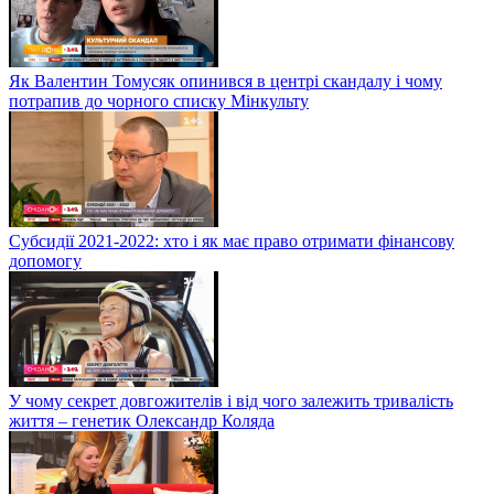
Як Валентин Томусяк опинився в центрі скандалу і чому
потрапив до чорного списку Мінкульту
Субсидії 2021-2022: хто і як має право отримати фінансову
допомогу
У чому секрет довгожителів і від чого залежить тривалість
життя – генетик Олександр Коляда