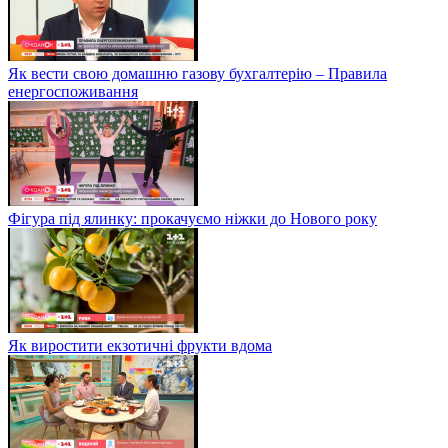
Як вести свою домашню газову бухгалтерію – Правила
енергоспоживання
Фігура під ялинку: прокачуємо ніжки до Нового року
Як виростити екзотичні фрукти вдома