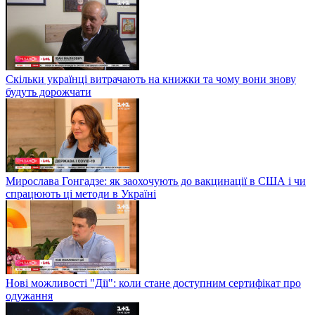
Скільки українці витрачають на книжки та чому вони знову
будуть дорожчати
Мирослава Гонгадзе: як заохочують до вакцинації в США і чи
спрацюють ці методи в Україні
Нові можливості "Дії": коли стане доступним сертифікат про
одужання