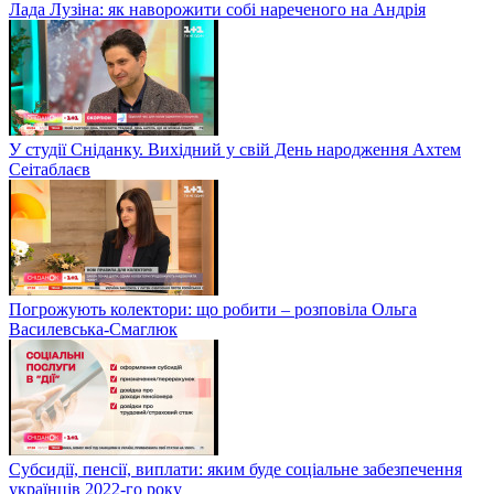
Лада Лузіна: як наворожити собі нареченого на Андрія
У студії Сніданку. Вихідний у свій День народження Ахтем
Сеітаблаєв
Погрожують колектори: що робити – розповіла Ольга
Василевська-Смаглюк
Субсидії, пенсії, виплати: яким буде соціальне забезпечення
українців 2022-го року