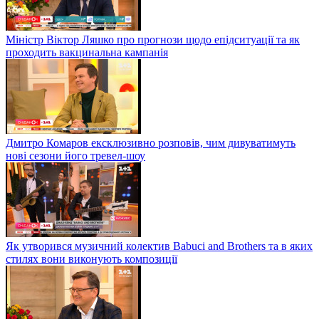
Міністр Віктор Ляшко про прогнози щодо епідситуації та як
проходить вакцинальна кампанія
Дмитро Комаров ексклюзивно розповів, чим дивуватимуть
нові сезони його тревел-шоу
Як утворився музичний колектив Babuci and Brothers та в яких
стилях вони виконують композиції