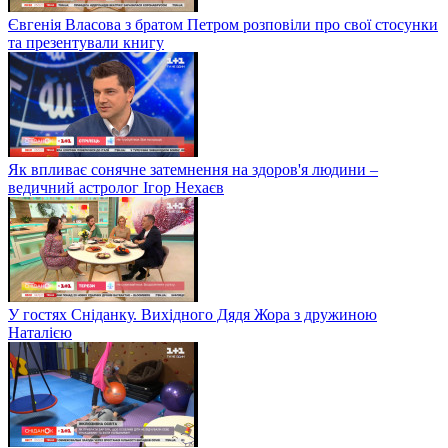
Євгенія Власова з братом Петром розповіли про свої стосунки
та презентували книгу
Як впливає сонячне затемнення на здоров'я людини –
ведичний астролог Ігор Нехаєв
У гостях Сніданку. Вихідного Дядя Жора з дружиною
Наталією