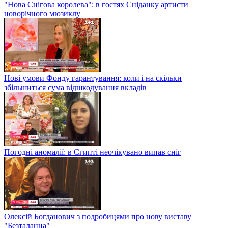
"Нова Снігова королева": в гостях Сніданку артисти
новорічного мюзиклу
Нові умови Фонду гарантування: коли і на скільки
збільшиться сума відшкодування вкладів
Погодні аномалії: в Єгипті неочікувано випав сніг
Олексій Богданович з подробицями про нову виставу
"Безталанна"