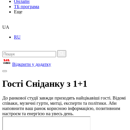
Онлайн
ТБ програма
Еще
UA
RU
Відкрити у додатку
Гості Сніданку з 1+1
До ранкової студії завжди приходять найцікавіші гості. Відомі
співаки, музичні гурти, митці, експерти та політики. Аби
наповнити ваш ранок корисною інформацією, позитивним
настроєм та енергією на увесь день.