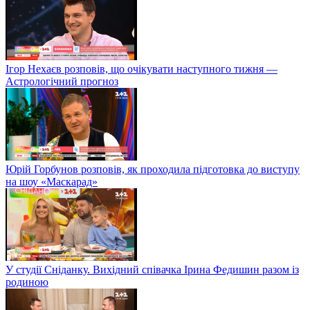
Ігор Нехаєв розповів, що очікувати наступного тижня —
Астрологічний прогноз
Юрій Горбунов розповів, як проходила підготовка до виступу
на шоу «Маскарад»
У студії Сніданку. Вихідний співачка Ірина Федишин разом із
родиною