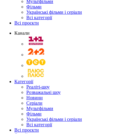
Мультфільми
Фільми
Українські фільми і серіали
Всі категорії
Всі проєкти
Канали
Категорії
Реаліті-шоу
Розважальні шоу
Новини
Серіали
Мультфільми
Фільми
Українські фільми і серіали
Всі категорії
Всі проєкти