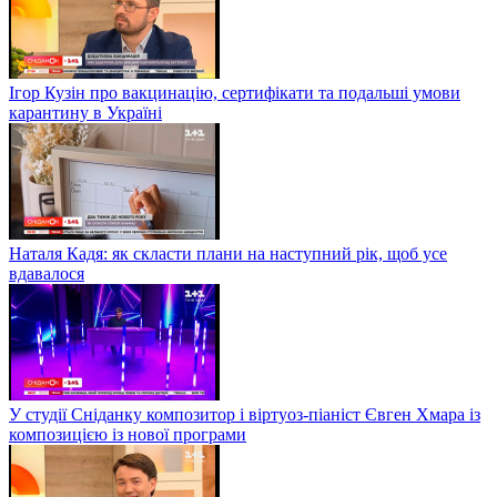
Ігор Кузін про вакцинацію, сертифікати та подальші умови
карантину в Україні
Наталя Кадя: як скласти плани на наступний рік, щоб усе
вдавалося
У студії Сніданку композитор і віртуоз-піаніст Євген Хмара із
композицією із нової програми