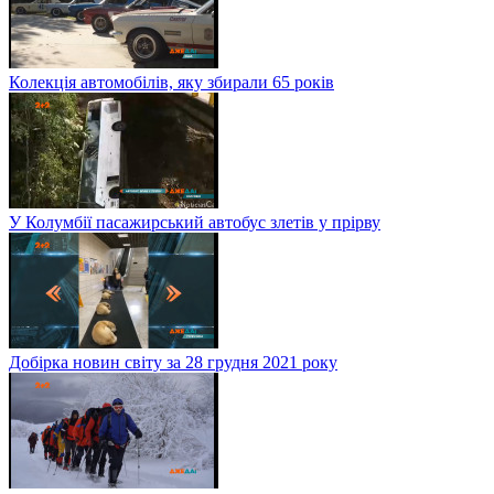
Колекція автомобілів, яку збирали 65 років
У Колумбії пасажирський автобус злетів у прірву
Добірка новин світу за 28 грудня 2021 року