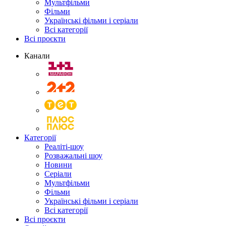
Мультфільми
Фільми
Українські фільми і серіали
Всі категорії
Всі проєкти
Канали
Категорії
Реаліті-шоу
Розважальні шоу
Новини
Серіали
Мультфільми
Фільми
Українські фільми і серіали
Всі категорії
Всі проєкти