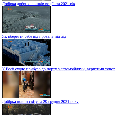
Добірка добрих вчинків водіїв за 2021 рік
Як вберегти себе від провалу під лід
У Росії судно прибуло до порту з автомобілями, вкритими тов
Добірка новин світу за 29 грудня 2021 року