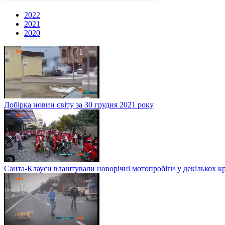
2022
2021
2020
Добірка новин світу за 30 грудня 2021 року
Санта-Клауси влаштували новорічні мотопробіги у декількох к