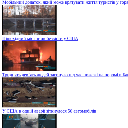
Мобільний додаток, який може врятувати життя туристів у гор
Пішохідний міст зник безвісти у США
Тридцять дев’ять людей загинуло під час пожежі на поромі в Б
У США в одній аварії зіткнулося 50 автомобілів