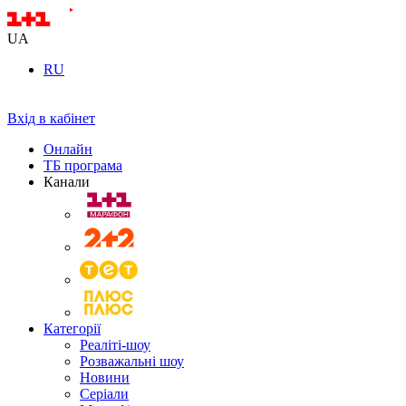
UA
RU
Вхід в кабінет
Онлайн
ТБ програма
Канали
Категорії
Реаліті-шоу
Розважальні шоу
Новини
Серіали