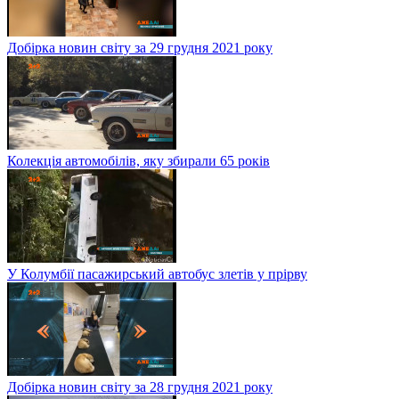
Добірка новин світу за 29 грудня 2021 року
Колекція автомобілів, яку збирали 65 років
У Колумбії пасажирський автобус злетів у прірву
Добірка новин світу за 28 грудня 2021 року