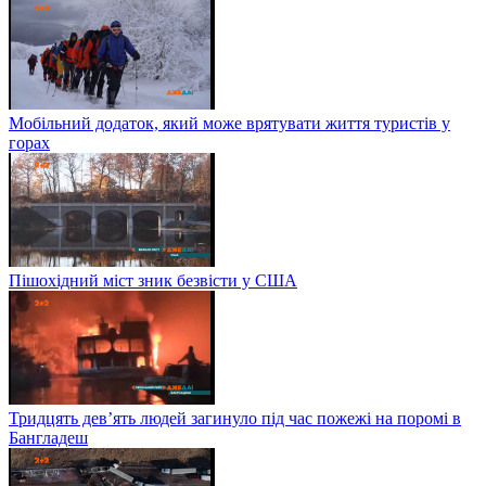
Мобільний додаток, який може врятувати життя туристів у
горах
Пішохідний міст зник безвісти у США
Тридцять дев’ять людей загинуло під час пожежі на поромі в
Бангладеш