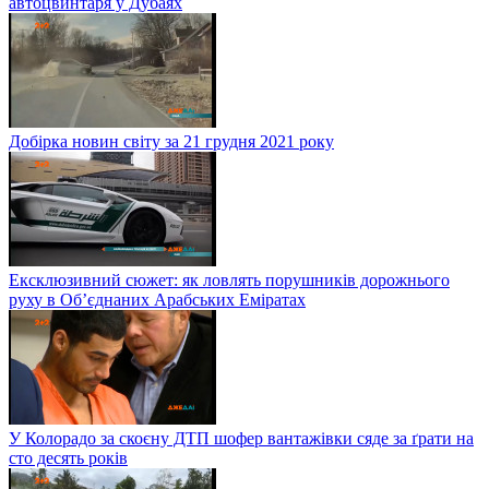
автоцвинтаря у Дубаях
Добірка новин світу за 21 грудня 2021 року
Ексклюзивний сюжет: як ловлять порушників дорожнього
руху в Об’єднаних Арабських Еміратах
У Колорадо за скоєну ДТП шофер вантажівки сяде за ґрати на
сто десять років