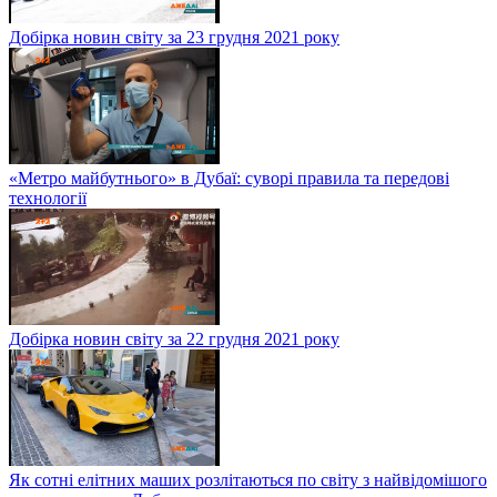
Добірка новин світу за 23 грудня 2021 року
«Метро майбутнього» в Дубаї: суворі правила та передові
технології
Добірка новин світу за 22 грудня 2021 року
Як сотні елітних маших розлітаються по світу з найвідомішого