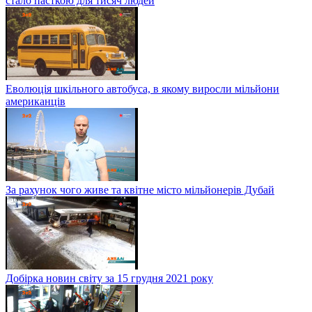
стало пасткою для тисяч людей
Еволюція шкільного автобуса, в якому виросли мільйони
американців
За рахунок чого живе та квітне місто мільйонерів Дубай
Добірка новин світу за 15 грудня 2021 року