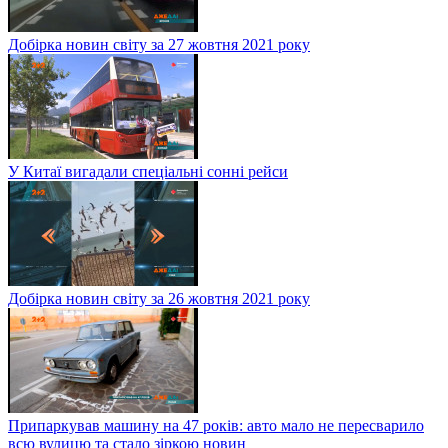
Добірка новин світу за 27 жовтня 2021 року
У Китаї вигадали спеціальні сонні рейси
Добірка новин світу за 26 жовтня 2021 року
Припаркував машину на 47 років: авто мало не пересварило
всю вулицю та стало зіркою новин