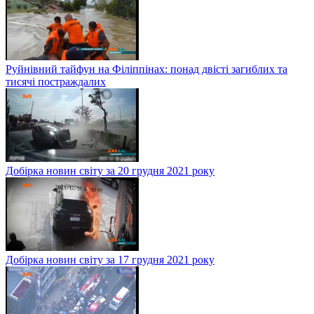
Руйнівний тайфун на Філіппінах: понад двісті загиблих та
тисячі постраждалих
Добірка новин світу за 20 грудня 2021 року
Добірка новин світу за 17 грудня 2021 року