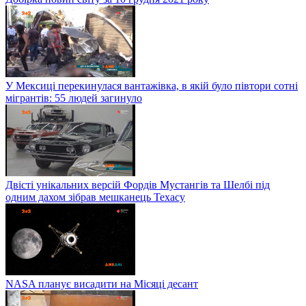
У Мексиці перекинулася вантажівка, в якій було півтори сотні
мігрантів: 55 людей загинуло
Двісті унікальних версій Фордів Мустангів та Шелбі під
одним дахом зібрав мешканець Техасу
NASA планує висадити на Місяці десант