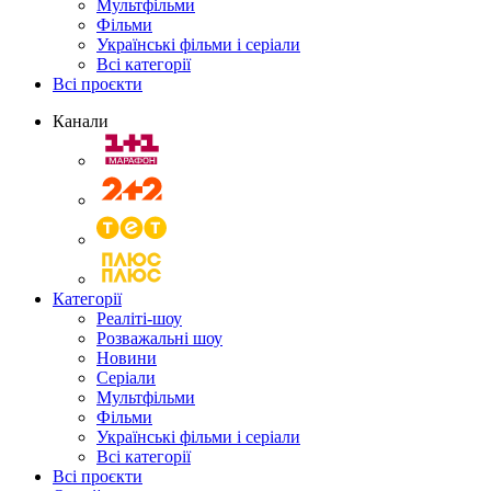
Мультфільми
Фільми
Українські фільми і серіали
Всі категорії
Всі проєкти
Канали
Категорії
Реаліті-шоу
Розважальні шоу
Новини
Серіали
Мультфільми
Фільми
Українські фільми і серіали
Всі категорії
Всі проєкти