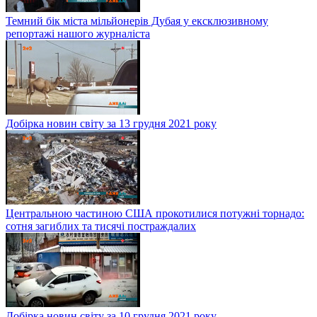
Темний бік міста мільйонерів Дубая у ексклюзивному
репортажі нашого журналіста
Добірка новин світу за 13 грудня 2021 року
Центральною частиною США прокотилися потужні торнадо:
сотня загиблих та тисячі постраждалих
Добірка новин світу за 10 грудня 2021 року