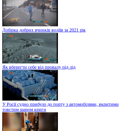
Добірка добрих вчинків водіїв за 2021 рік
Як вберегти себе від провалу під лід
У Росії судно прибуло до порту з автомобілями, вкритими
товстим шаром криги