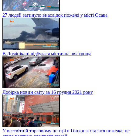
27 людей загинуло внаслідок пожежі у місті Осака
В Домінікані відбулася містична авіатроща
Добірка новин світу за 16 грудня 2021 року
У всесвітній торговому центрі в Гонконзі сталася пожежа: це