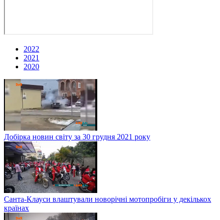
2022
2021
2020
Добірка новин світу за 30 грудня 2021 року
Санта-Клауси влаштували новорічні мотопробіги у декількох
країнах