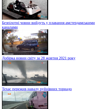
Безпілотні човни вийдуть у плавання амстердамськими
каналами
Добірка новин світу за 28 жовтня 2021 року
Техас пережив навалу руйнівних торнадо