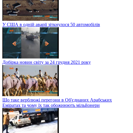
У США в одній аварії зіткнулося 50 автомобілів
Добірка новин світу за 24 грудня 2021 року
Що таке верблюжі перегони в Об'єднаних Арабських
Еміратах та чому їх так обожнюють мільйонери