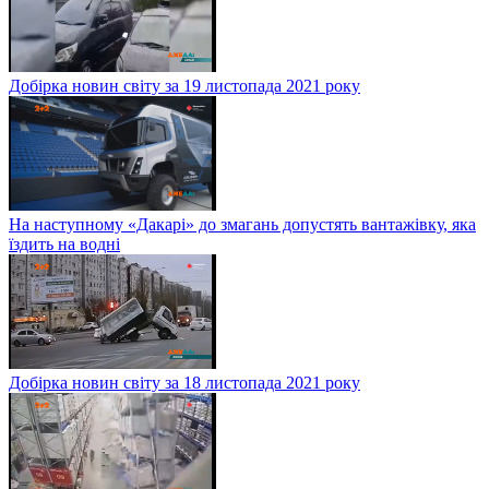
Добірка новин світу за 19 листопада 2021 року
На наступному «Дакарі» до змагань допустять вантажівку, яка
їздить на водні
Добірка новин світу за 18 листопада 2021 року