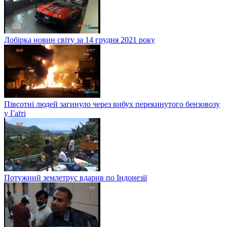
Добірка новин світу за 14 грудня 2021 року
Півсотні людей загинуло через вибух перекинутого бензовозу
у Гаїті
Потужний землетрус вдарив по Індонезії