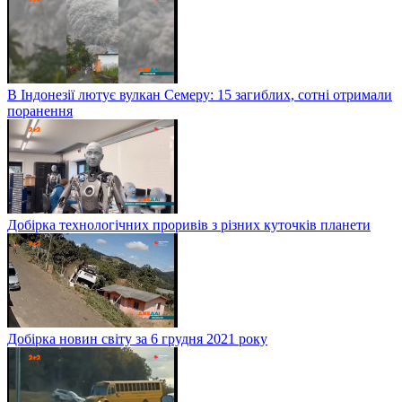
В Індонезії лютує вулкан Семеру: 15 загиблих, сотні отримали
поранення
Добірка технологічних проривів з різних куточків планети
Добірка новин світу за 6 грудня 2021 року