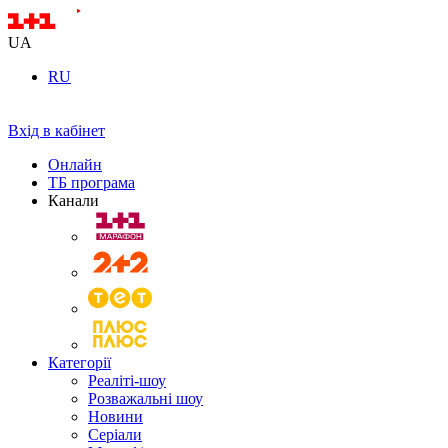
UA
RU
Вхід в кабінет
Онлайн
ТБ програма
Канали
Категорії
Реаліті-шоу
Розважальні шоу
Новини
Серіали