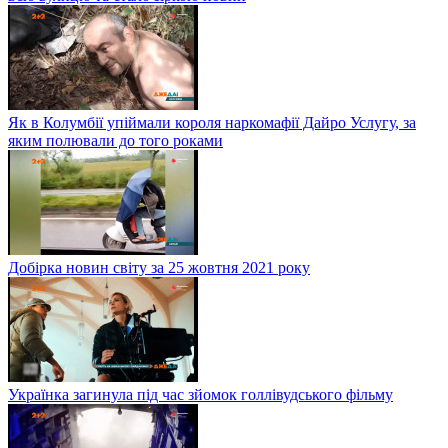
Як в Колумбії упіймали короля наркомафії Дайро Услугу, за
яким полювали до того роками
Добірка новин світу за 25 жовтня 2021 року
Українка загинула під час зйомок голлівудського фільму