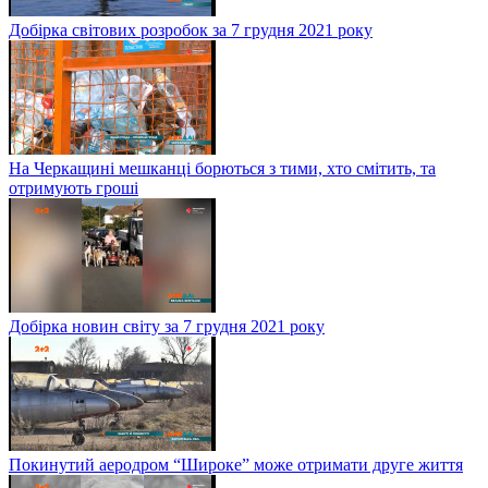
Добірка світових розробок за 7 грудня 2021 року
На Черкащині мешканці борються з тими, хто смітить, та
отримують гроші
Добірка новин світу за 7 грудня 2021 року
Покинутий аеродром “Широке” може отримати друге життя