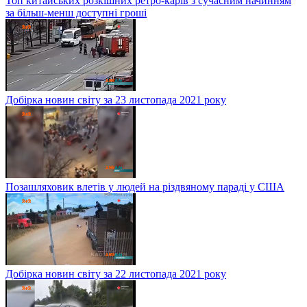
Топ китайських розкішних ретро-карів з сучасним начинням
за більш-менш доступні гроші
Добірка новин світу за 23 листопада 2021 року
Позашляховик влетів у людей на різдвяному параді у США
Добірка новин світу за 22 листопада 2021 року