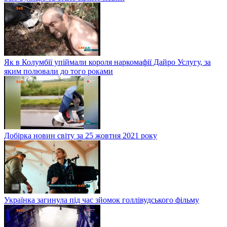
Як в Колумбії упіймали короля наркомафії Дайро Услугу, за
яким полювали до того роками
Добірка новин світу за 25 жовтня 2021 року
Українка загинула під час зйомок голлівудського фільму