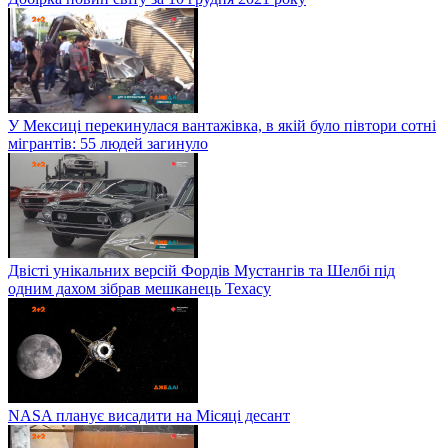
У Мексиці перекинулася вантажівка, в якій було півтори сотні
мігрантів: 55 людей загинуло
Двісті унікальних версій Фордів Мустангів та Шелбі під
одним дахом зібрав мешканець Техасу
NASA планує висадити на Місяці десант