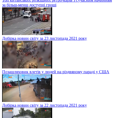
Топ китайських розкішних ретро-карів з сучасним начинням
за більш-менш доступні гроші
Добірка новин світу за 23 листопада 2021 року
Позашляховик влетів у людей на різдвяному параді у США
Добірка новин світу за 22 листопада 2021 року