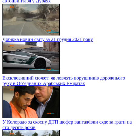
автоцвинтаря у Дубаях
Добірка новин світу за 21 грудня 2021 року
Ексклюзивний сюжет: як ловлять порушників дорожнього
руху в Об’єднаних Арабських Еміратах
У Колорадо за скоєну ДТП шофер вантажівки сяде за ґрати на
сто десять років