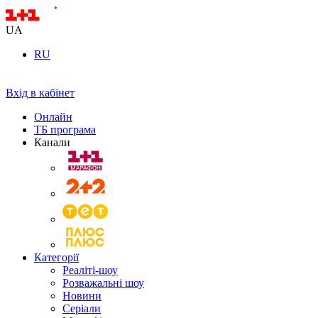
UA
RU
Вхід в кабінет
Онлайн
ТБ програма
Канали
Категорії
Реаліті-шоу
Розважальні шоу
Новини
Серіали