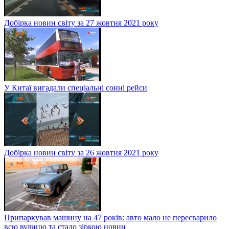
Добірка новин світу за 27 жовтня 2021 року
У Китаї вигадали спеціальні сонні рейси
Добірка новин світу за 26 жовтня 2021 року
Припаркував машину на 47 років: авто мало не пересварило
всю вулицю та стало зіркою новин