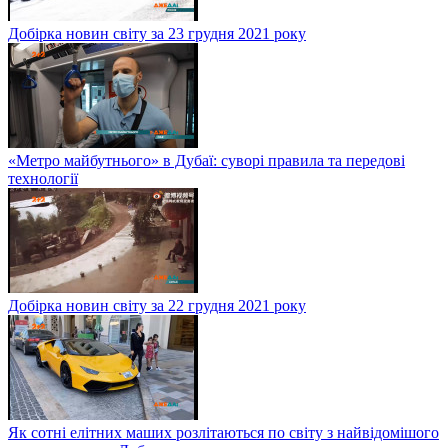
Добірка новин світу за 23 грудня 2021 року
«Метро майбутнього» в Дубаї: суворі правила та передові
технології
Добірка новин світу за 22 грудня 2021 року
Як сотні елітних маших розлітаються по світу з найвідомішого