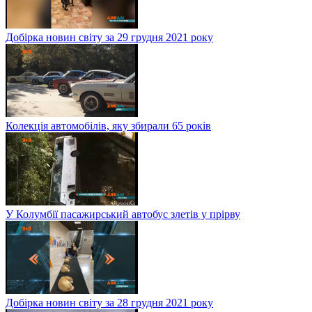
Добірка новин світу за 29 грудня 2021 року
Колекція автомобілів, яку збирали 65 років
У Колумбії пасажирський автобус злетів у прірву
Добірка новин світу за 28 грудня 2021 року