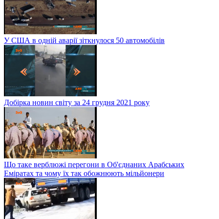
У США в одній аварії зіткнулося 50 автомобілів
Добірка новин світу за 24 грудня 2021 року
Що таке верблюжі перегони в Об'єднаних Арабських
Еміратах та чому їх так обожнюють мільйонери