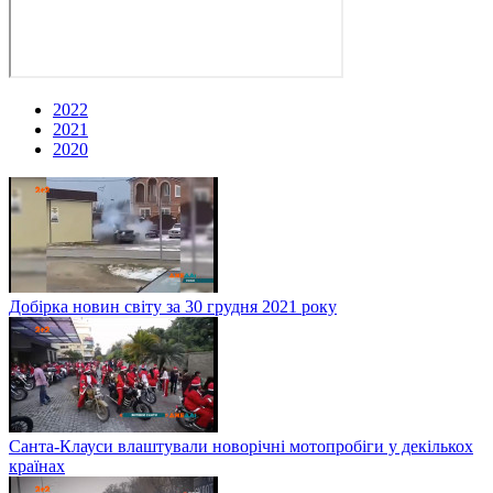
2022
2021
2020
Добірка новин світу за 30 грудня 2021 року
Санта-Клауси влаштували новорічні мотопробіги у декількох
країнах