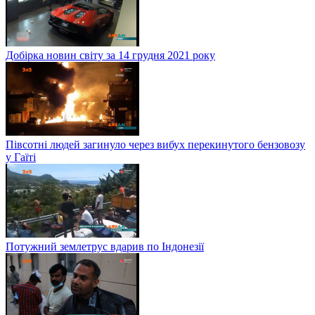
Добірка новин світу за 14 грудня 2021 року
Півсотні людей загинуло через вибух перекинутого бензовозу
у Гаїті
Потужний землетрус вдарив по Індонезії