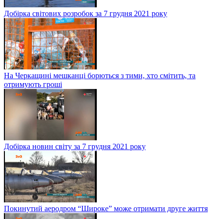
Добірка світових розробок за 7 грудня 2021 року
На Черкащині мешканці борються з тими, хто смітить, та
отримують гроші
Добірка новин світу за 7 грудня 2021 року
Покинутий аеродром “Широке” може отримати друге життя