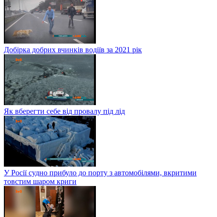
Добірка добрих вчинків водіїв за 2021 рік
Як вберегти себе від провалу під лід
У Росії судно прибуло до порту з автомобілями, вкритими
товстим шаром криги