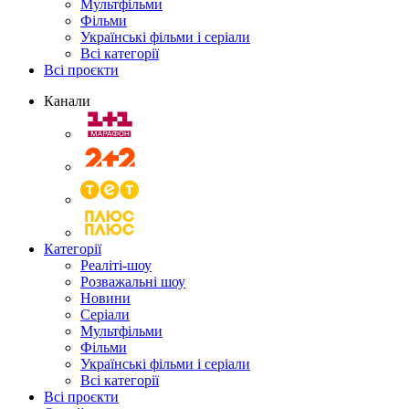
Мультфільми
Фільми
Українські фільми і серіали
Всі категорії
Всі проєкти
Канали
Категорії
Реаліті-шоу
Розважальні шоу
Новини
Серіали
Мультфільми
Фільми
Українські фільми і серіали
Всі категорії
Всі проєкти