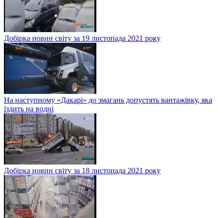
Добірка новин світу за 19 листопада 2021 року
На наступному «Дакарі» до змагань допустять вантажівку, яка
їздить на водні
Добірка новин світу за 18 листопада 2021 року