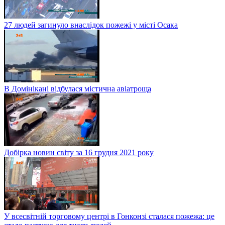
27 людей загинуло внаслідок пожежі у місті Осака
В Домінікані відбулася містична авіатроща
Добірка новин світу за 16 грудня 2021 року
У всесвітній торговому центрі в Гонконзі сталася пожежа: це