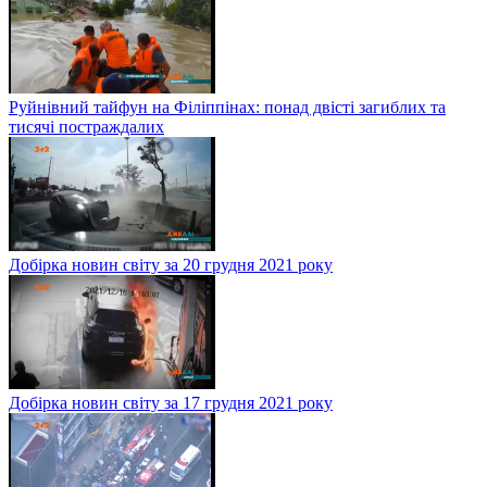
Руйнівний тайфун на Філіппінах: понад двісті загиблих та
тисячі постраждалих
Добірка новин світу за 20 грудня 2021 року
Добірка новин світу за 17 грудня 2021 року