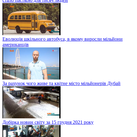
стало пасткою для тисяч людей
Еволюція шкільного автобуса, в якому виросли мільйони
американців
За рахунок чого живе та квітне місто мільйонерів Дубай
Добірка новин світу за 15 грудня 2021 року