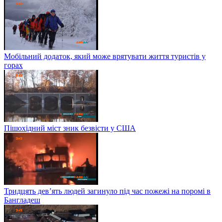
Мобільний додаток, який може врятувати життя туристів у
горах
Пішохідний міст зник безвісти у США
Тридцять дев’ять людей загинуло під час пожежі на поромі в
Бангладеш