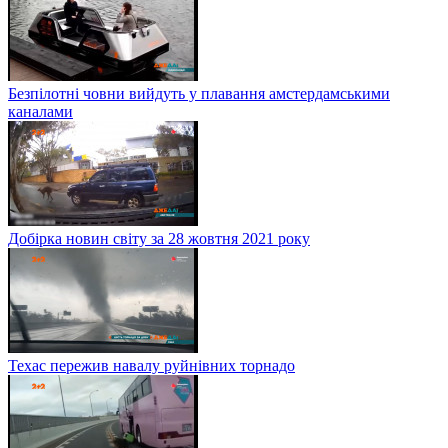
Безпілотні човни вийдуть у плавання амстердамськими
каналами
Добірка новин світу за 28 жовтня 2021 року
Техас пережив навалу руйнівних торнадо