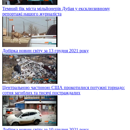
Темний бік міста мільйонерів Дубая у ексклюзивному
репортажі нашого журналіста
Добірка новин світу за 13 грудня 2021 року
Центральною частиною США прокотилися потужні торнадо:
сотня загиблих та тисячі постраждалих
Добірка новин світу за 10 грудня 2021 року