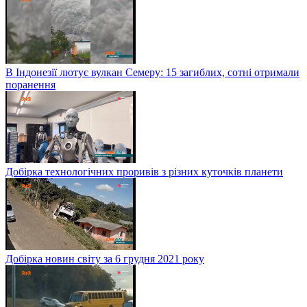
В Індонезії лютує вулкан Семеру: 15 загиблих, сотні отримали
поранення
Добірка технологічних проривів з різних куточків планети
Добірка новин світу за 6 грудня 2021 року