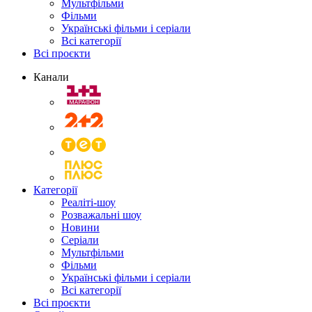
Мультфільми
Фільми
Українські фільми і серіали
Всі категорії
Всі проєкти
Канали
Категорії
Реаліті-шоу
Розважальні шоу
Новини
Серіали
Мультфільми
Фільми
Українські фільми і серіали
Всі категорії
Всі проєкти