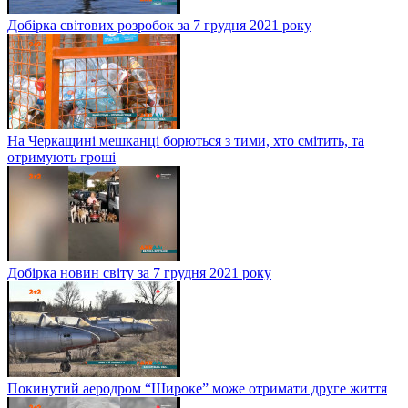
Добірка світових розробок за 7 грудня 2021 року
На Черкащині мешканці борються з тими, хто смітить, та
отримують гроші
Добірка новин світу за 7 грудня 2021 року
Покинутий аеродром “Широке” може отримати друге життя