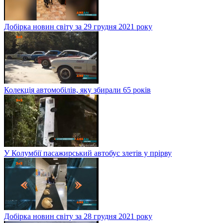
Добірка новин світу за 29 грудня 2021 року
Колекція автомобілів, яку збирали 65 років
У Колумбії пасажирський автобус злетів у прірву
Добірка новин світу за 28 грудня 2021 року