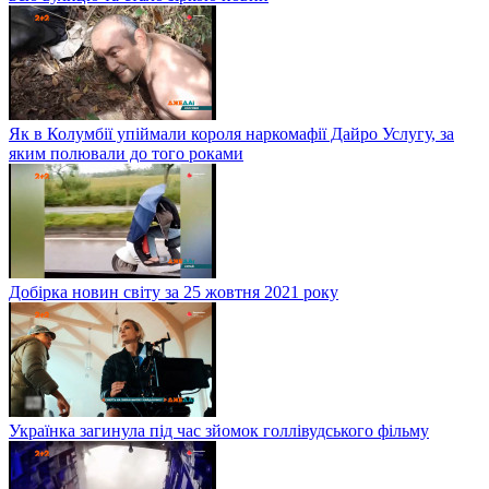
Як в Колумбії упіймали короля наркомафії Дайро Услугу, за
яким полювали до того роками
Добірка новин світу за 25 жовтня 2021 року
Українка загинула під час зйомок голлівудського фільму