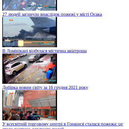
27 людей загинуло внаслідок пожежі у місті Осака
В Домінікані відбулася містична авіатроща
Добірка новин світу за 16 грудня 2021 року
У всесвітній торговому центрі в Гонконзі сталася пожежа: це