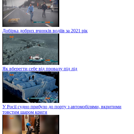
Добірка добрих вчинків водіїв за 2021 рік
Як вберегти себе від провалу під лід
У Росії судно прибуло до порту з автомобілями, вкритими
товстим шаром криги