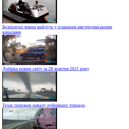
Безпілотні човни вийдуть у плавання амстердамськими
каналами
Добірка новин світу за 28 жовтня 2021 року
Техас пережив навалу руйнівних торнадо