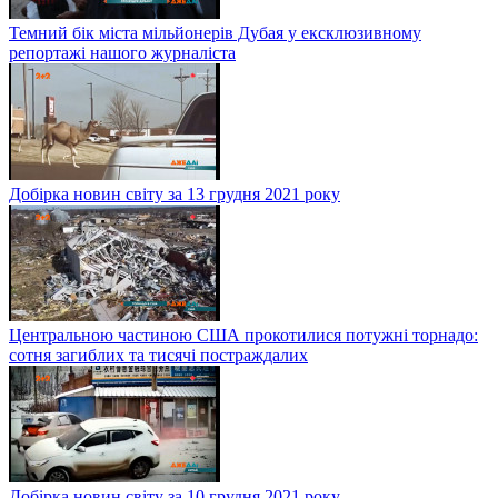
Темний бік міста мільйонерів Дубая у ексклюзивному
репортажі нашого журналіста
Добірка новин світу за 13 грудня 2021 року
Центральною частиною США прокотилися потужні торнадо:
сотня загиблих та тисячі постраждалих
Добірка новин світу за 10 грудня 2021 року