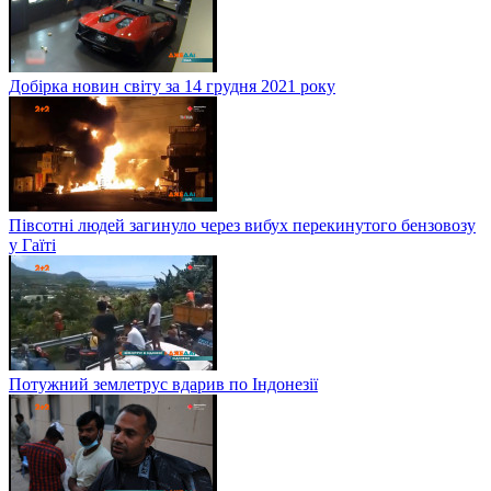
Добірка новин світу за 14 грудня 2021 року
Півсотні людей загинуло через вибух перекинутого бензовозу
у Гаїті
Потужний землетрус вдарив по Індонезії