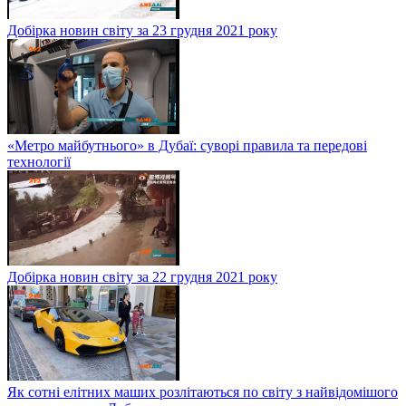
Добірка новин світу за 23 грудня 2021 року
«Метро майбутнього» в Дубаї: суворі правила та передові
технології
Добірка новин світу за 22 грудня 2021 року
Як сотні елітних маших розлітаються по світу з найвідомішого