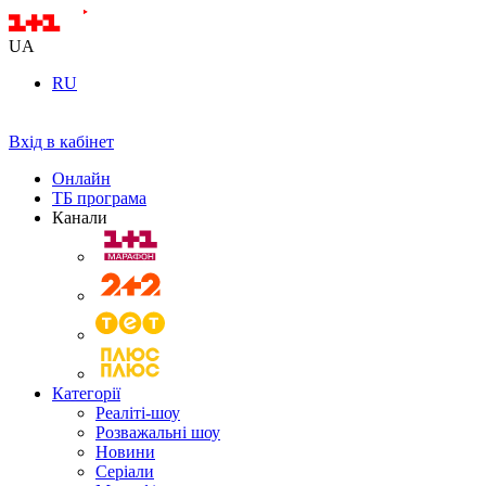
UA
RU
Вхід в кабінет
Онлайн
ТБ програма
Канали
Категорії
Реаліті-шоу
Розважальні шоу
Новини
Серіали