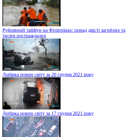
Руйнівний тайфун на Філіппінах: понад двісті загиблих та
тисячі постраждалих
Добірка новин світу за 20 грудня 2021 року
Добірка новин світу за 17 грудня 2021 року