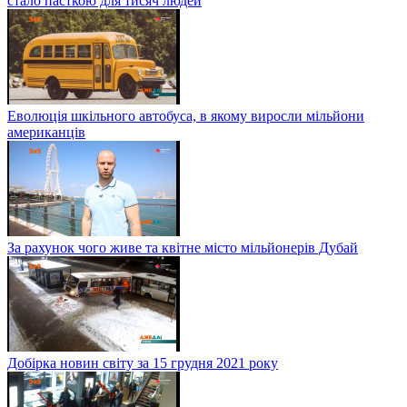
стало пасткою для тисяч людей
Еволюція шкільного автобуса, в якому виросли мільйони
американців
За рахунок чого живе та квітне місто мільйонерів Дубай
Добірка новин світу за 15 грудня 2021 року