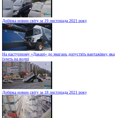
Добірка новин світу за 19 листопада 2021 року
На наступному «Дакарі» до змагань допустять вантажівку, яка
їздить на водні
Добірка новин світу за 18 листопада 2021 року