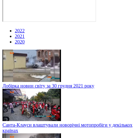
2022
2021
2020
Добірка новин світу за 30 грудня 2021 року
Санта-Клауси влаштували новорічні мотопробіги у декількох
країнах