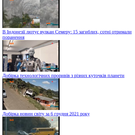
В Індонезії лютує вулкан Семеру: 15 загиблих, сотні отримали
поранення
Добірка технологічних проривів з різних куточків планети
Добірка новин світу за 6 грудня 2021 року