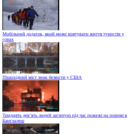
Мобільний додаток, який може врятувати життя туристів у
горах
Пішохідний міст зник безвісти у США
Тридцять дев’ять людей загинуло під час пожежі на поромі в
Бангладеш