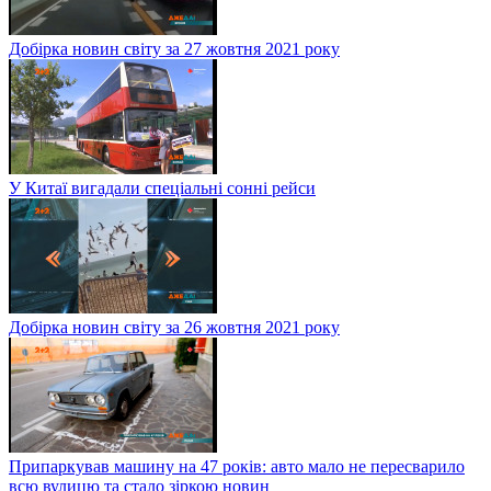
Добірка новин світу за 27 жовтня 2021 року
У Китаї вигадали спеціальні сонні рейси
Добірка новин світу за 26 жовтня 2021 року
Припаркував машину на 47 років: авто мало не пересварило
всю вулицю та стало зіркою новин