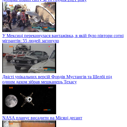
У Мексиці перекинулася вантажівка, в якій було півтори сотні
мігрантів: 55 людей загинуло
Двісті унікальних версій Фордів Мустангів та Шелбі під
одним дахом зібрав мешканець Техасу
NASA планує висадити на Місяці десант