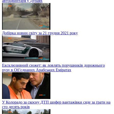
автоцвинтаря у Дубаях
Добірка новин світу за 21 грудня 2021 року
Ексклюзивний сюжет: як ловлять порушників дорожнього
руху в Об’єднаних Арабських Еміратах
У Колорадо за скоєну ДТП шофер вантажівки сяде за ґрати на
сто десять років