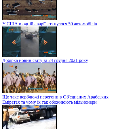
У США в одній аварії зіткнулося 50 автомобілів
Добірка новин світу за 24 грудня 2021 року
Що таке верблюжі перегони в Об'єднаних Арабських
Еміратах та чому їх так обожнюють мільйонери