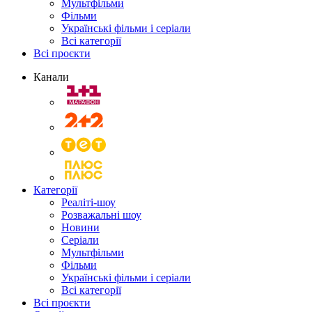
Мультфільми
Фільми
Українські фільми і серіали
Всі категорії
Всі проєкти
Канали
Категорії
Реаліті-шоу
Розважальні шоу
Новини
Серіали
Мультфільми
Фільми
Українські фільми і серіали
Всі категорії
Всі проєкти