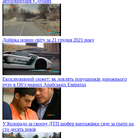
автоцвинтаря у Дубаях
Добірка новин світу за 21 грудня 2021 року
Ексклюзивний сюжет: як ловлять порушників дорожнього
руху в Об’єднаних Арабських Еміратах
У Колорадо за скоєну ДТП шофер вантажівки сяде за ґрати на
сто десять років