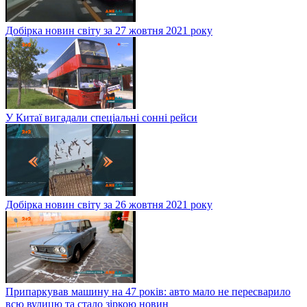
Добірка новин світу за 27 жовтня 2021 року
У Китаї вигадали спеціальні сонні рейси
Добірка новин світу за 26 жовтня 2021 року
Припаркував машину на 47 років: авто мало не пересварило
всю вулицю та стало зіркою новин