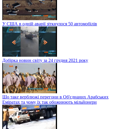
У США в одній аварії зіткнулося 50 автомобілів
Добірка новин світу за 24 грудня 2021 року
Що таке верблюжі перегони в Об'єднаних Арабських
Еміратах та чому їх так обожнюють мільйонери