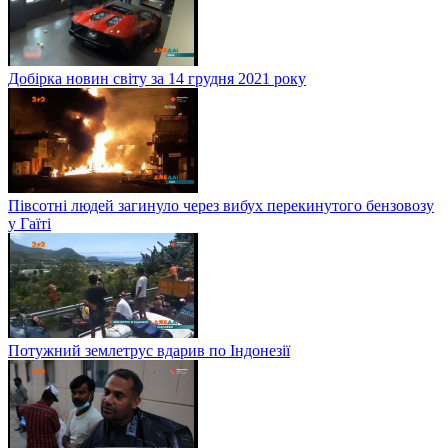
Добірка новин світу за 14 грудня 2021 року
Півсотні людей загинуло через вибух перекинутого бензовозу
у Гаїті
Потужний землетрус вдарив по Індонезії