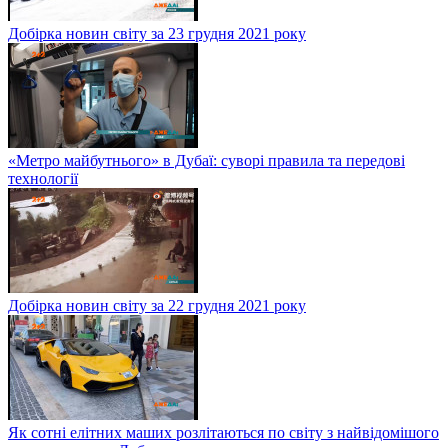
Добірка новин світу за 23 грудня 2021 року
«Метро майбутнього» в Дубаї: суворі правила та передові
технології
Добірка новин світу за 22 грудня 2021 року
Як сотні елітних маших розлітаються по світу з найвідомішого