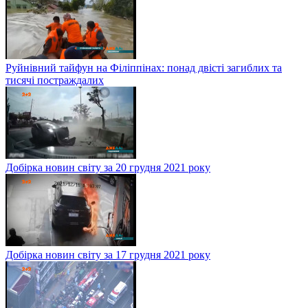
Руйнівний тайфун на Філіппінах: понад двісті загиблих та
тисячі постраждалих
Добірка новин світу за 20 грудня 2021 року
Добірка новин світу за 17 грудня 2021 року