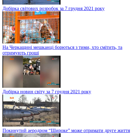
Добірка світових розробок за 7 грудня 2021 року
На Черкащині мешканці борються з тими, хто смітить, та
отримують гроші
Добірка новин світу за 7 грудня 2021 року
Покинутий аеродром “Широке” може отримати друге життя