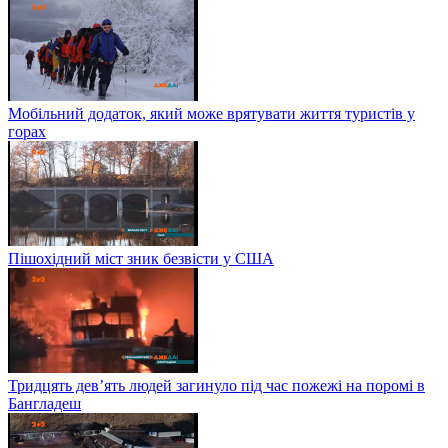
Мобільний додаток, який може врятувати життя туристів у
горах
Пішохідний міст зник безвісти у США
Тридцять дев’ять людей загинуло під час пожежі на поромі в
Бангладеш