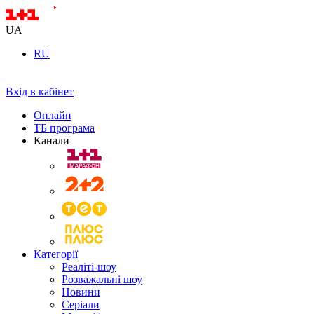
UA
RU
Вхід в кабінет
Онлайн
ТБ програма
Канали
Категорії
Реаліті-шоу
Розважальні шоу
Новини
Серіали