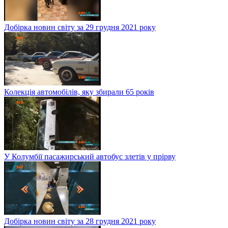
Добірка новин світу за 29 грудня 2021 року
Колекція автомобілів, яку збирали 65 років
У Колумбії пасажирський автобус злетів у прірву
Добірка новин світу за 28 грудня 2021 року