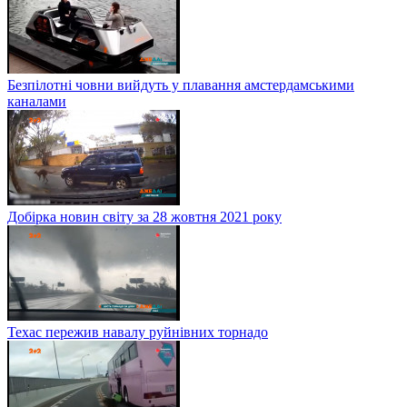
Безпілотні човни вийдуть у плавання амстердамськими
каналами
Добірка новин світу за 28 жовтня 2021 року
Техас пережив навалу руйнівних торнадо