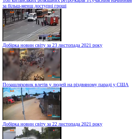
Топ китайських розкішних ретро-карів з сучасним начинням
за більш-менш доступні гроші
Добірка новин світу за 23 листопада 2021 року
Позашляховик влетів у людей на різдвяному параді у США
Добірка новин світу за 22 листопада 2021 року