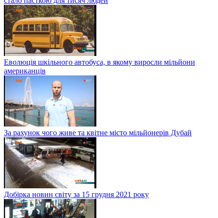
стало пасткою для тисяч людей
Еволюція шкільного автобуса, в якому виросли мільйони
американців
За рахунок чого живе та квітне місто мільйонерів Дубай
Добірка новин світу за 15 грудня 2021 року