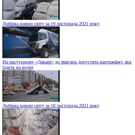
Добірка новин світу за 19 листопада 2021 року
На наступному «Дакарі» до змагань допустять вантажівку, яка
їздить на водні
Добірка новин світу за 18 листопада 2021 року