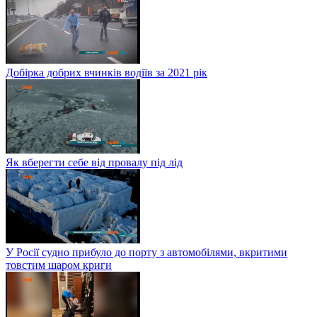
Добірка добрих вчинків водіїв за 2021 рік
Як вберегти себе від провалу під лід
У Росії судно прибуло до порту з автомобілями, вкритими
товстим шаром криги