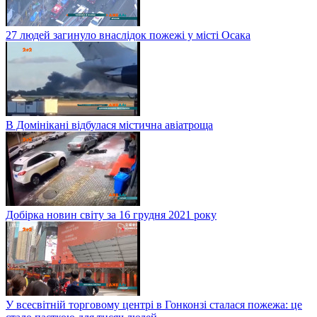
27 людей загинуло внаслідок пожежі у місті Осака
В Домінікані відбулася містична авіатроща
Добірка новин світу за 16 грудня 2021 року
У всесвітній торговому центрі в Гонконзі сталася пожежа: це