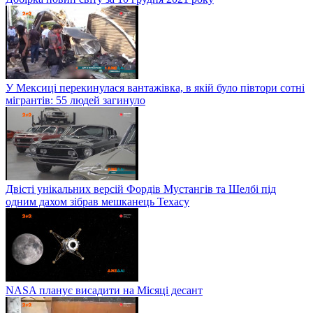
У Мексиці перекинулася вантажівка, в якій було півтори сотні
мігрантів: 55 людей загинуло
Двісті унікальних версій Фордів Мустангів та Шелбі під
одним дахом зібрав мешканець Техасу
NASA планує висадити на Місяці десант