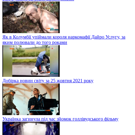
Як в Колумбії упіймали короля наркомафії Дайро Услугу, за
яким полювали до того роками
Добірка новин світу за 25 жовтня 2021 року
Українка загинула під час зйомок голлівудського фільму