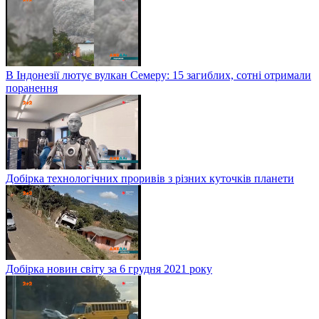
В Індонезії лютує вулкан Семеру: 15 загиблих, сотні отримали
поранення
Добірка технологічних проривів з різних куточків планети
Добірка новин світу за 6 грудня 2021 року