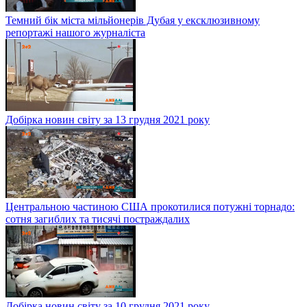
Темний бік міста мільйонерів Дубая у ексклюзивному
репортажі нашого журналіста
Добірка новин світу за 13 грудня 2021 року
Центральною частиною США прокотилися потужні торнадо:
сотня загиблих та тисячі постраждалих
Добірка новин світу за 10 грудня 2021 року