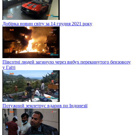
Добірка новин світу за 14 грудня 2021 року
Півсотні людей загинуло через вибух перекинутого бензовозу
у Гаїті
Потужний землетрус вдарив по Індонезії