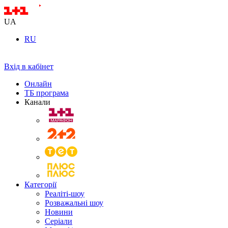
UA
RU
Вхід в кабінет
Онлайн
ТБ програма
Канали
Категорії
Реаліті-шоу
Розважальні шоу
Новини
Серіали