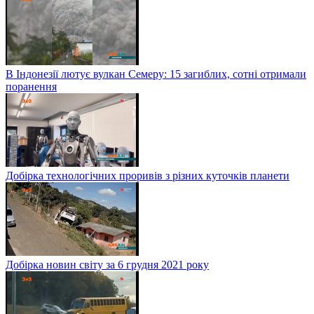
В Індонезії лютує вулкан Семеру: 15 загиблих, сотні отримали
поранення
Добірка технологічних проривів з різних куточків планети
Добірка новин світу за 6 грудня 2021 року