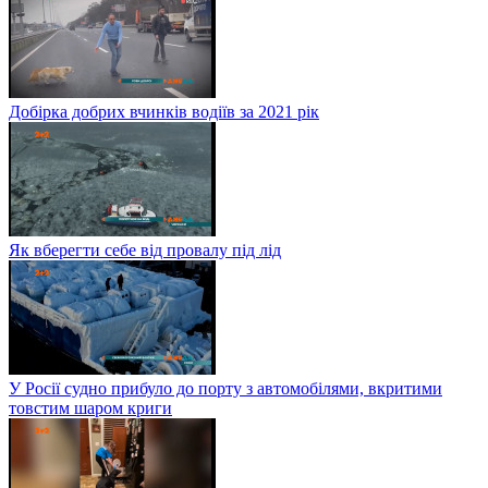
Добірка добрих вчинків водіїв за 2021 рік
Як вберегти себе від провалу під лід
У Росії судно прибуло до порту з автомобілями, вкритими
товстим шаром криги