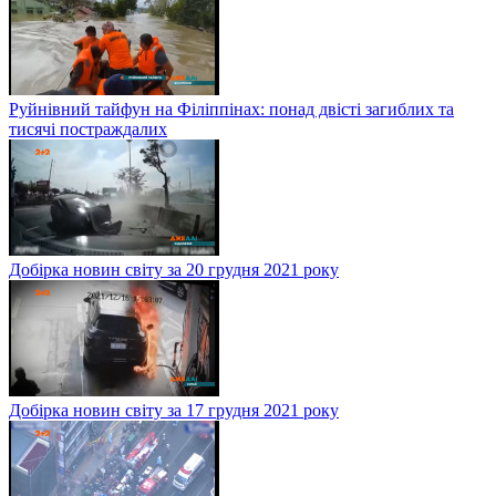
Руйнівний тайфун на Філіппінах: понад двісті загиблих та
тисячі постраждалих
Добірка новин світу за 20 грудня 2021 року
Добірка новин світу за 17 грудня 2021 року