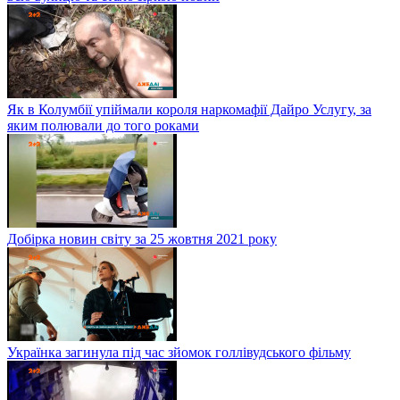
Як в Колумбії упіймали короля наркомафії Дайро Услугу, за
яким полювали до того роками
Добірка новин світу за 25 жовтня 2021 року
Українка загинула під час зйомок голлівудського фільму