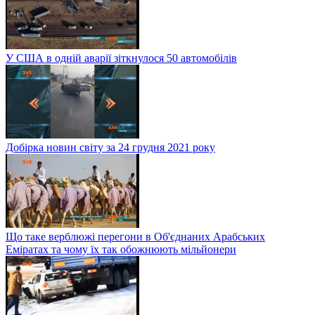
У США в одній аварії зіткнулося 50 автомобілів
Добірка новин світу за 24 грудня 2021 року
Що таке верблюжі перегони в Об'єднаних Арабських
Еміратах та чому їх так обожнюють мільйонери