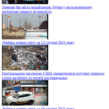
Темний бік міста мільйонерів Дубая у ексклюзивному
репортажі нашого журналіста
Добірка новин світу за 13 грудня 2021 року
Центральною частиною США прокотилися потужні торнадо:
сотня загиблих та тисячі постраждалих
Добірка новин світу за 10 грудня 2021 року