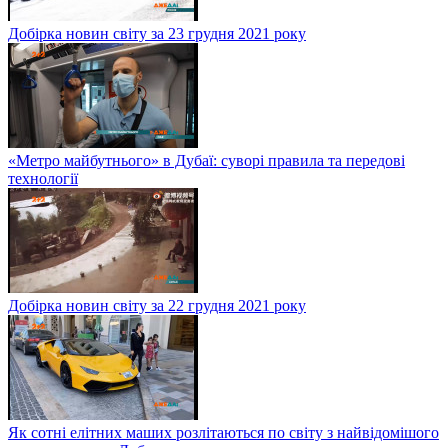
Добірка новин світу за 23 грудня 2021 року
«Метро майбутнього» в Дубаї: суворі правила та передові
технології
Добірка новин світу за 22 грудня 2021 року
Як сотні елітних маших розлітаються по світу з найвідомішого