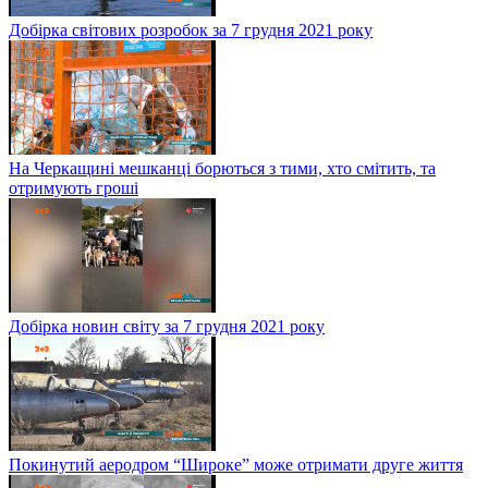
Добірка світових розробок за 7 грудня 2021 року
На Черкащині мешканці борються з тими, хто смітить, та
отримують гроші
Добірка новин світу за 7 грудня 2021 року
Покинутий аеродром “Широке” може отримати друге життя