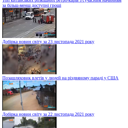
Топ китайських розкішних ретро-карів з сучасним начинням
за більш-менш доступні гроші
Добірка новин світу за 23 листопада 2021 року
Позашляховик влетів у людей на різдвяному параді у США
Добірка новин світу за 22 листопада 2021 року