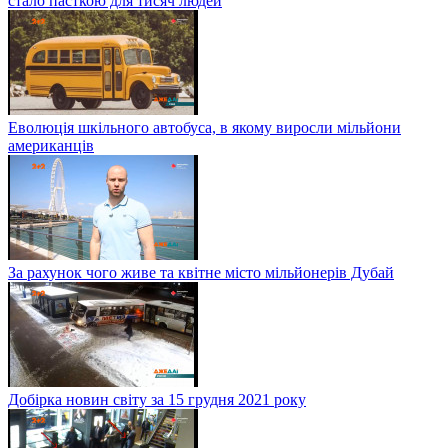
стало пасткою для тисяч людей
Еволюція шкільного автобуса, в якому виросли мільйони
американців
За рахунок чого живе та квітне місто мільйонерів Дубай
Добірка новин світу за 15 грудня 2021 року