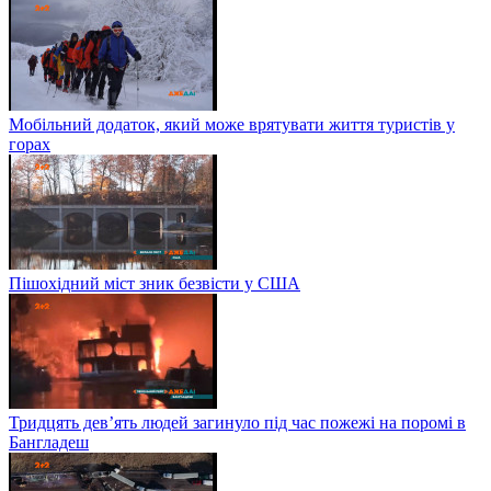
Мобільний додаток, який може врятувати життя туристів у
горах
Пішохідний міст зник безвісти у США
Тридцять дев’ять людей загинуло під час пожежі на поромі в
Бангладеш