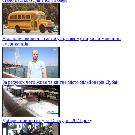
стало пасткою для тисяч людей
Еволюція шкільного автобуса, в якому виросли мільйони
американців
За рахунок чого живе та квітне місто мільйонерів Дубай
Добірка новин світу за 15 грудня 2021 року