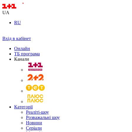
UA
RU
Вхід в кабінет
Онлайн
ТБ програма
Канали
Категорії
Реаліті-шоу
Розважальні шоу
Новини
Серіали