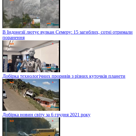
В Індонезії лютує вулкан Семеру: 15 загиблих, сотні отримали
поранення
Добірка технологічних проривів з різних куточків планети
Добірка новин світу за 6 грудня 2021 року