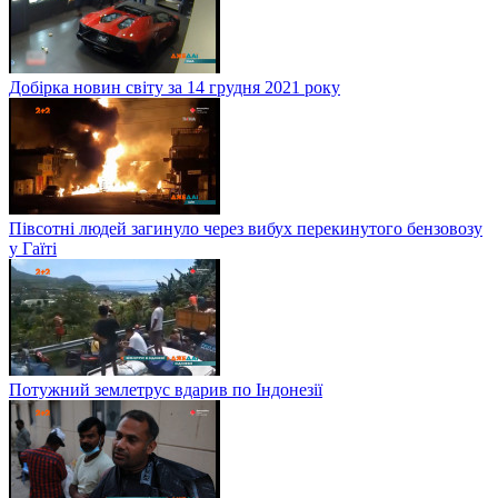
Добірка новин світу за 14 грудня 2021 року
Півсотні людей загинуло через вибух перекинутого бензовозу
у Гаїті
Потужний землетрус вдарив по Індонезії