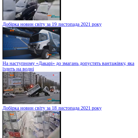
Добірка новин світу за 19 листопада 2021 року
На наступному «Дакарі» до змагань допустять вантажівку, яка
їздить на водні
Добірка новин світу за 18 листопада 2021 року