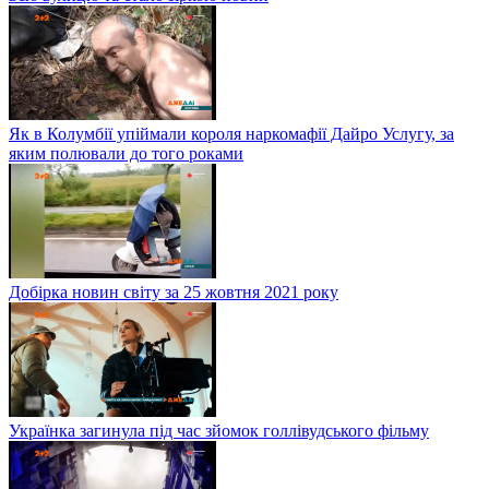
Як в Колумбії упіймали короля наркомафії Дайро Услугу, за
яким полювали до того роками
Добірка новин світу за 25 жовтня 2021 року
Українка загинула під час зйомок голлівудського фільму