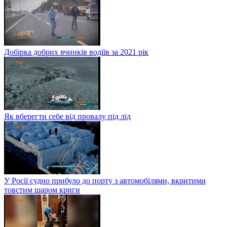
Добірка добрих вчинків водіїв за 2021 рік
Як вберегти себе від провалу під лід
У Росії судно прибуло до порту з автомобілями, вкритими
товстим шаром криги