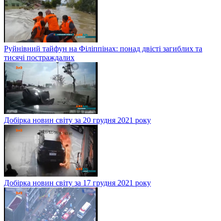
Руйнівний тайфун на Філіппінах: понад двісті загиблих та
тисячі постраждалих
Добірка новин світу за 20 грудня 2021 року
Добірка новин світу за 17 грудня 2021 року