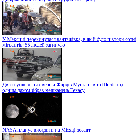
У Мексиці перекинулася вантажівка, в якій було півтори сотні
мігрантів: 55 людей загинуло
Двісті унікальних версій Фордів Мустангів та Шелбі під
одним дахом зібрав мешканець Техасу
NASA планує висадити на Місяці десант