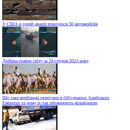
У США в одній аварії зіткнулося 50 автомобілів
Добірка новин світу за 24 грудня 2021 року
Що таке верблюжі перегони в Об'єднаних Арабських
Еміратах та чому їх так обожнюють мільйонери