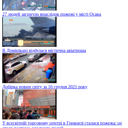
27 людей загинуло внаслідок пожежі у місті Осака
В Домінікані відбулася містична авіатроща
Добірка новин світу за 16 грудня 2021 року
У всесвітній торговому центрі в Гонконзі сталася пожежа: це