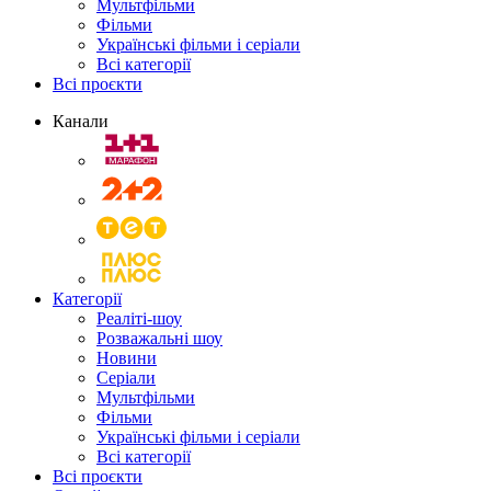
Мультфільми
Фільми
Українські фільми і серіали
Всі категорії
Всі проєкти
Канали
Категорії
Реаліті-шоу
Розважальні шоу
Новини
Серіали
Мультфільми
Фільми
Українські фільми і серіали
Всі категорії
Всі проєкти