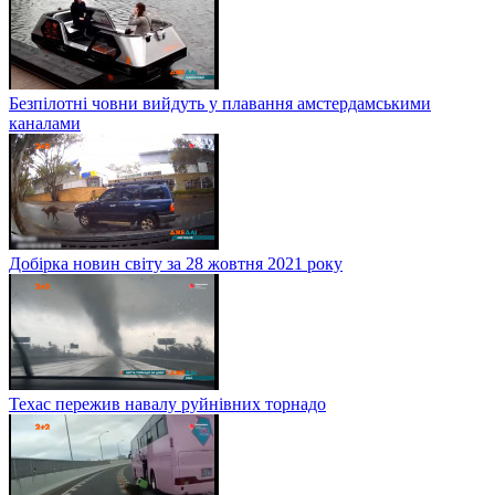
Безпілотні човни вийдуть у плавання амстердамськими
каналами
Добірка новин світу за 28 жовтня 2021 року
Техас пережив навалу руйнівних торнадо