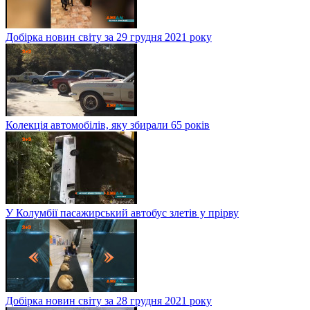
Добірка новин світу за 29 грудня 2021 року
Колекція автомобілів, яку збирали 65 років
У Колумбії пасажирський автобус злетів у прірву
Добірка новин світу за 28 грудня 2021 року