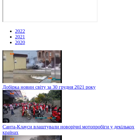
2022
2021
2020
Добірка новин світу за 30 грудня 2021 року
Санта-Клауси влаштували новорічні мотопробіги у декількох
країнах