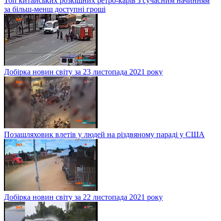
Топ китайських розкішних ретро-карів з сучасним начинням
за більш-менш доступні гроші
Добірка новин світу за 23 листопада 2021 року
Позашляховик влетів у людей на різдвяному параді у США
Добірка новин світу за 22 листопада 2021 року