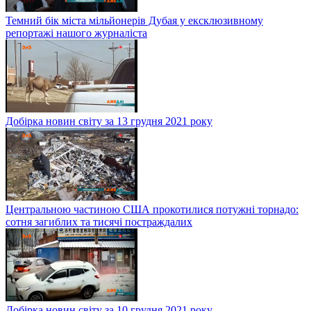
Темний бік міста мільйонерів Дубая у ексклюзивному
репортажі нашого журналіста
Добірка новин світу за 13 грудня 2021 року
Центральною частиною США прокотилися потужні торнадо:
сотня загиблих та тисячі постраждалих
Добірка новин світу за 10 грудня 2021 року