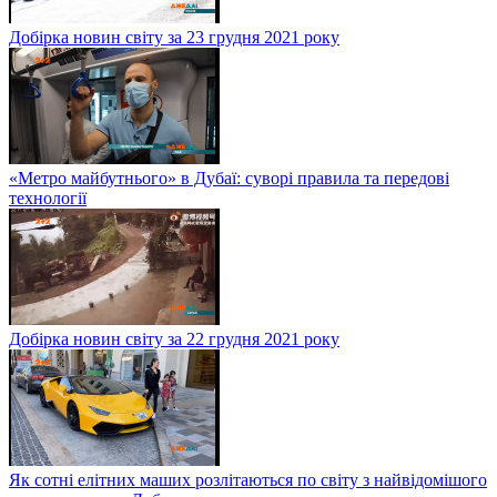
Добірка новин світу за 23 грудня 2021 року
«Метро майбутнього» в Дубаї: суворі правила та передові
технології
Добірка новин світу за 22 грудня 2021 року
Як сотні елітних маших розлітаються по світу з найвідомішого