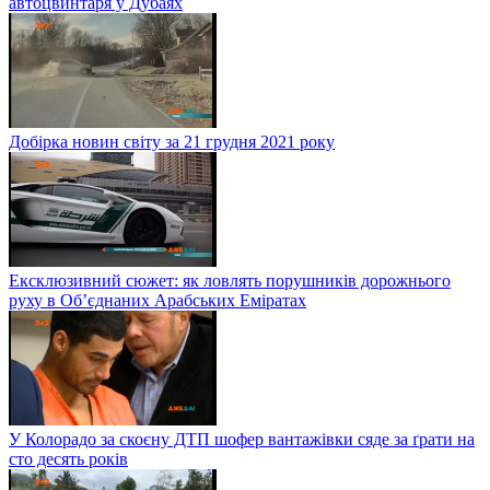
автоцвинтаря у Дубаях
Добірка новин світу за 21 грудня 2021 року
Ексклюзивний сюжет: як ловлять порушників дорожнього
руху в Об’єднаних Арабських Еміратах
У Колорадо за скоєну ДТП шофер вантажівки сяде за ґрати на
сто десять років