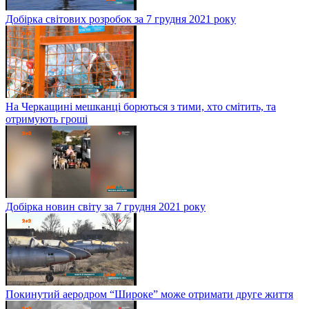
Добірка світових розробок за 7 грудня 2021 року
На Черкащині мешканці борються з тими, хто смітить, та
отримують гроші
Добірка новин світу за 7 грудня 2021 року
Покинутий аеродром “Широке” може отримати друге життя