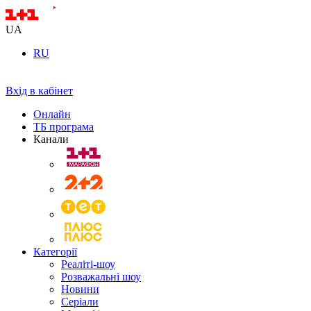
UA
RU
Вхід в кабінет
Онлайн
ТБ програма
Канали
Категорії
Реаліті-шоу
Розважальні шоу
Новини
Серіали