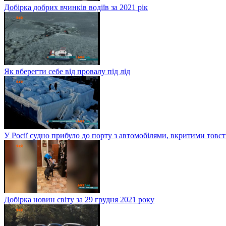
Добірка добрих вчинків водіїв за 2021 рік
Як вберегти себе від провалу під лід
У Росії судно прибуло до порту з автомобілями, вкритими тов
Добірка новин світу за 29 грудня 2021 року