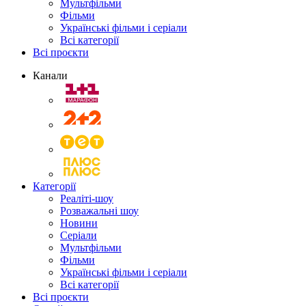
Мультфільми
Фільми
Українські фільми і серіали
Всі категорії
Всі проєкти
Канали
Категорії
Реаліті-шоу
Розважальні шоу
Новини
Серіали
Мультфільми
Фільми
Українські фільми і серіали
Всі категорії
Всі проєкти