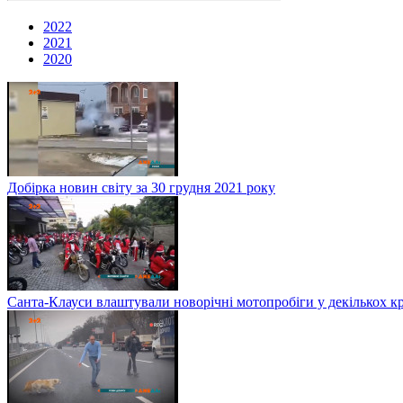
2022
2021
2020
Добірка новин світу за 30 грудня 2021 року
Санта-Клауси влаштували новорічні мотопробіги у декількох к