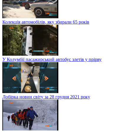
Колекція автомобілів, яку збирали 65 років
У Колумбії пасажирський автобус злетів у прірву
Добірка новин світу за 28 грудня 2021 року