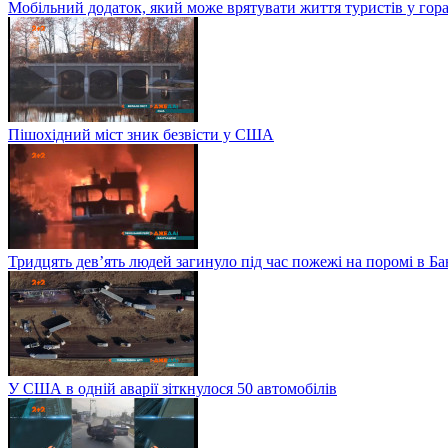
Мобільний додаток, який може врятувати життя туристів у гор
Пішохідний міст зник безвісти у США
Тридцять дев’ять людей загинуло під час пожежі на поромі в Б
У США в одній аварії зіткнулося 50 автомобілів