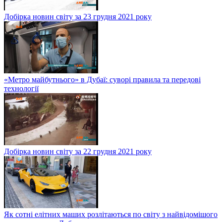
Добірка новин світу за 23 грудня 2021 року
«Метро майбутнього» в Дубаї: суворі правила та передові
технології
Добірка новин світу за 22 грудня 2021 року
Як сотні елітних маших розлітаються по світу з найвідомішого