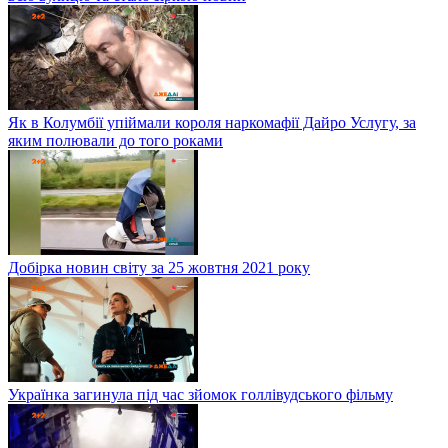
Як в Колумбії упіймали короля наркомафії Дайро Услугу, за
яким полювали до того роками
Добірка новин світу за 25 жовтня 2021 року
Українка загинула під час зйомок голлівудського фільму