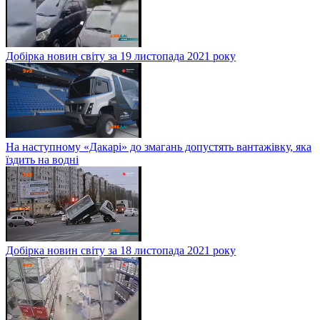
Добірка новин світу за 19 листопада 2021 року
На наступному «Дакарі» до змагань допустять вантажівку, яка
їздить на водні
Добірка новин світу за 18 листопада 2021 року