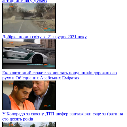
автоцвинтаря у Дубаях
Добірка новин світу за 21 грудня 2021 року
Ексклюзивний сюжет: як ловлять порушників дорожнього
руху в Об’єднаних Арабських Еміратах
У Колорадо за скоєну ДТП шофер вантажівки сяде за ґрати на
сто десять років