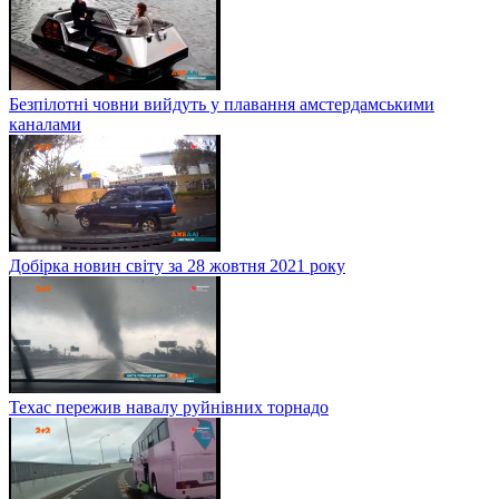
Безпілотні човни вийдуть у плавання амстердамськими
каналами
Добірка новин світу за 28 жовтня 2021 року
Техас пережив навалу руйнівних торнадо