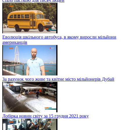
стало пасткою для тисяч людей
Еволюція шкільного автобуса, в якому виросли мільйони
американців
За рахунок чого живе та квітне місто мільйонерів Дубай
Добірка новин світу за 15 грудня 2021 року