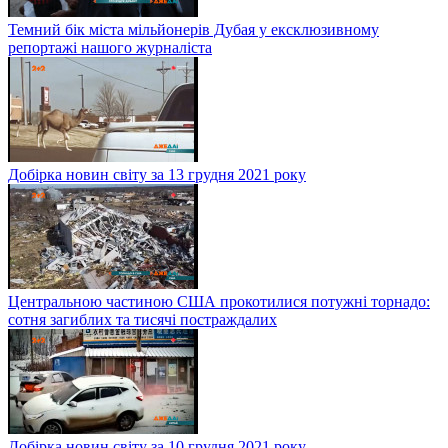
Темний бік міста мільйонерів Дубая у ексклюзивному
репортажі нашого журналіста
Добірка новин світу за 13 грудня 2021 року
Центральною частиною США прокотилися потужні торнадо:
сотня загиблих та тисячі постраждалих
Добірка новин світу за 10 грудня 2021 року