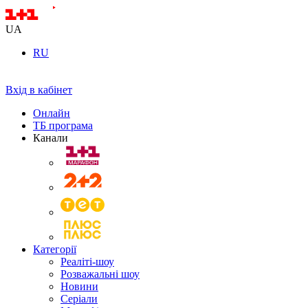
UA
RU
Вхід в кабінет
Онлайн
ТБ програма
Канали
Категорії
Реаліті-шоу
Розважальні шоу
Новини
Серіали