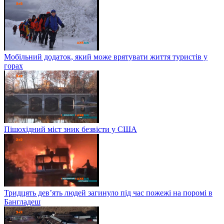
Мобільний додаток, який може врятувати життя туристів у
горах
Пішохідний міст зник безвісти у США
Тридцять дев’ять людей загинуло під час пожежі на поромі в
Бангладеш