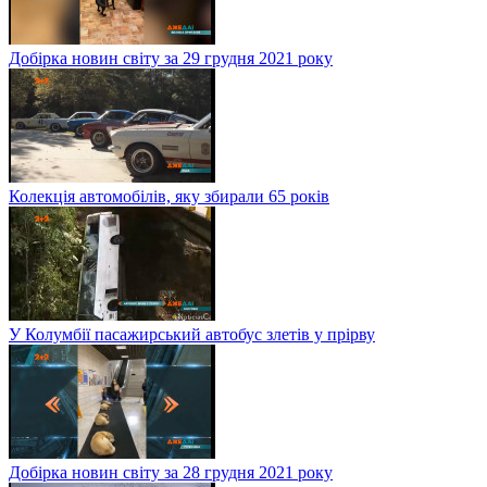
Добірка новин світу за 29 грудня 2021 року
Колекція автомобілів, яку збирали 65 років
У Колумбії пасажирський автобус злетів у прірву
Добірка новин світу за 28 грудня 2021 року