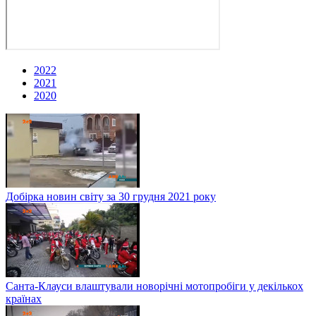
2022
2021
2020
Добірка новин світу за 30 грудня 2021 року
Санта-Клауси влаштували новорічні мотопробіги у декількох
країнах