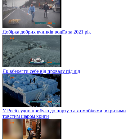
Добірка добрих вчинків водіїв за 2021 рік
Як вберегти себе від провалу під лід
У Росії судно прибуло до порту з автомобілями, вкритими
товстим шаром криги