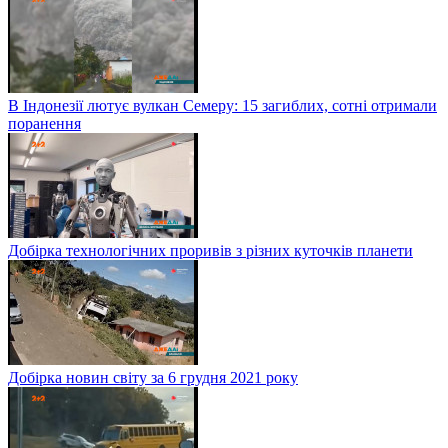
В Індонезії лютує вулкан Семеру: 15 загиблих, сотні отримали
поранення
Добірка технологічних проривів з різних куточків планети
Добірка новин світу за 6 грудня 2021 року