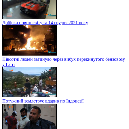
Добірка новин світу за 14 грудня 2021 року
Півсотні людей загинуло через вибух перекинутого бензовозу
у Гаїті
Потужний землетрус вдарив по Індонезії