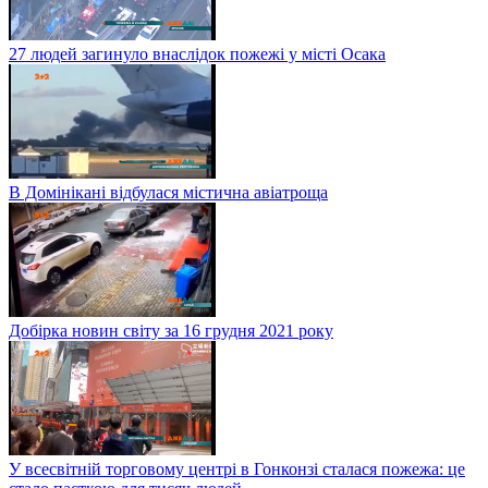
27 людей загинуло внаслідок пожежі у місті Осака
В Домінікані відбулася містична авіатроща
Добірка новин світу за 16 грудня 2021 року
У всесвітній торговому центрі в Гонконзі сталася пожежа: це