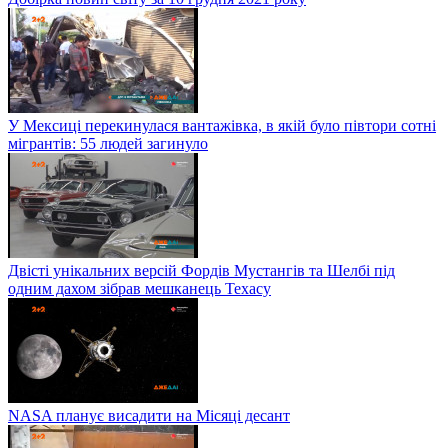
У Мексиці перекинулася вантажівка, в якій було півтори сотні
мігрантів: 55 людей загинуло
Двісті унікальних версій Фордів Мустангів та Шелбі під
одним дахом зібрав мешканець Техасу
NASA планує висадити на Місяці десант