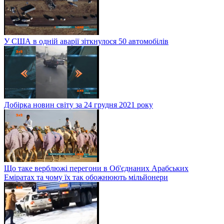
У США в одній аварії зіткнулося 50 автомобілів
Добірка новин світу за 24 грудня 2021 року
Що таке верблюжі перегони в Об'єднаних Арабських
Еміратах та чому їх так обожнюють мільйонери