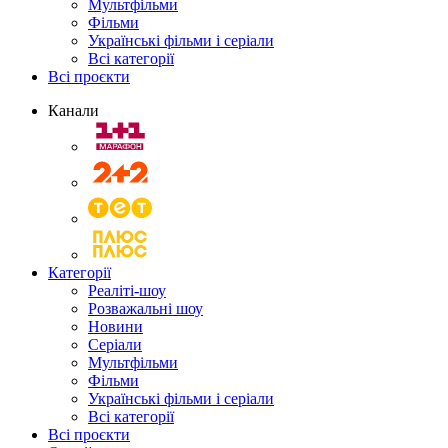
Мультфільми
Фільми
Українські фільми і серіали
Всі категорії
Всі проєкти
Канали
Категорії
Реаліті-шоу
Розважальні шоу
Новини
Серіали
Мультфільми
Фільми
Українські фільми і серіали
Всі категорії
Всі проєкти