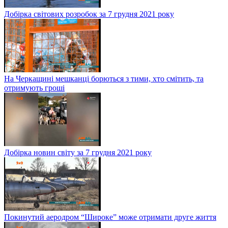
Добірка світових розробок за 7 грудня 2021 року
На Черкащині мешканці борються з тими, хто смітить, та
отримують гроші
Добірка новин світу за 7 грудня 2021 року
Покинутий аеродром “Широке” може отримати друге життя