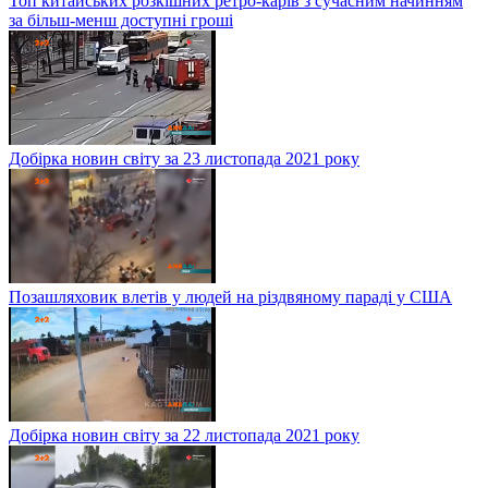
Топ китайських розкішних ретро-карів з сучасним начинням
за більш-менш доступні гроші
Добірка новин світу за 23 листопада 2021 року
Позашляховик влетів у людей на різдвяному параді у США
Добірка новин світу за 22 листопада 2021 року