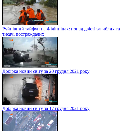
Руйнівний тайфун на Філіппінах: понад двісті загиблих та
тисячі постраждалих
Добірка новин світу за 20 грудня 2021 року
Добірка новин світу за 17 грудня 2021 року