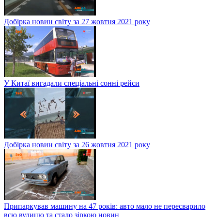
Добірка новин світу за 27 жовтня 2021 року
У Китаї вигадали спеціальні сонні рейси
Добірка новин світу за 26 жовтня 2021 року
Припаркував машину на 47 років: авто мало не пересварило
всю вулицю та стало зіркою новин