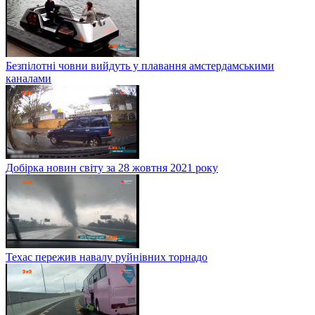
Безпілотні човни вийдуть у плавання амстердамськими
каналами
Добірка новин світу за 28 жовтня 2021 року
Техас пережив навалу руйнівних торнадо