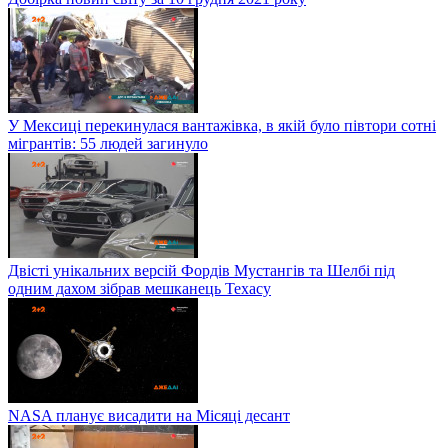
У Мексиці перекинулася вантажівка, в якій було півтори сотні
мігрантів: 55 людей загинуло
Двісті унікальних версій Фордів Мустангів та Шелбі під
одним дахом зібрав мешканець Техасу
NASA планує висадити на Місяці десант