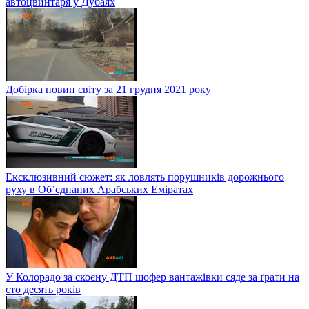
автоцвинтаря у Дубаях
Добірка новин світу за 21 грудня 2021 року
Ексклюзивний сюжет: як ловлять порушників дорожнього
руху в Об’єднаних Арабських Еміратах
У Колорадо за скоєну ДТП шофер вантажівки сяде за ґрати на
сто десять років