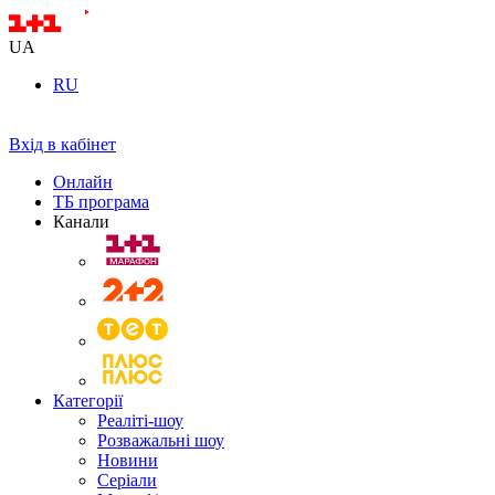
UA
RU
Вхід в кабінет
Онлайн
ТБ програма
Канали
Категорії
Реаліті-шоу
Розважальні шоу
Новини
Серіали