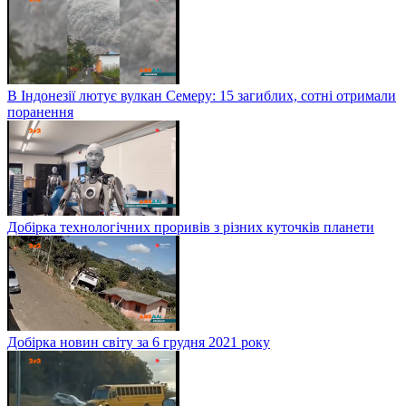
В Індонезії лютує вулкан Семеру: 15 загиблих, сотні отримали
поранення
Добірка технологічних проривів з різних куточків планети
Добірка новин світу за 6 грудня 2021 року