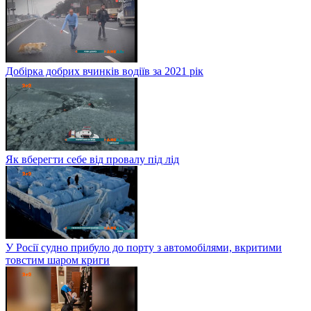
Добірка добрих вчинків водіїв за 2021 рік
Як вберегти себе від провалу під лід
У Росії судно прибуло до порту з автомобілями, вкритими
товстим шаром криги