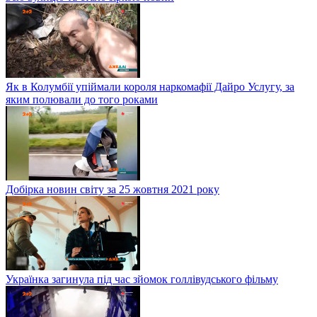
Як в Колумбії упіймали короля наркомафії Дайро Услугу, за
яким полювали до того роками
Добірка новин світу за 25 жовтня 2021 року
Українка загинула під час зйомок голлівудського фільму