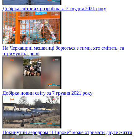
Добірка світових розробок за 7 грудня 2021 року
На Черкащині мешканці борються з тими, хто смітить, та
отримують гроші
Добірка новин світу за 7 грудня 2021 року
Покинутий аеродром “Широке” може отримати друге життя