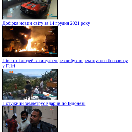
Добірка новин світу за 14 грудня 2021 року
Півсотні людей загинуло через вибух перекинутого бензовозу
у Гаїті
Потужний землетрус вдарив по Індонезії