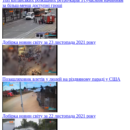
Топ китайських розкішних ретро-карів з сучасним начинням
за більш-менш доступні гроші
Добірка новин світу за 23 листопада 2021 року
Позашляховик влетів у людей на різдвяному параді у США
Добірка новин світу за 22 листопада 2021 року