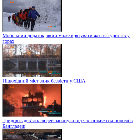
Мобільний додаток, який може врятувати життя туристів у
горах
Пішохідний міст зник безвісти у США
Тридцять дев’ять людей загинуло під час пожежі на поромі в
Бангладеш