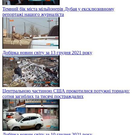
Темний бік міста мільйонерів Дубая у ексклюзивному
репортажі нашого журналіста
Добірка новин світу за 13 грудня 2021 року
Центральною частиною США прокотилися потужні торнадо:
сотня загиблих та тисячі постраждалих
Добірка новин світу за 10 грудня 2021 року