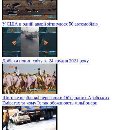
У США в одній аварії зіткнулося 50 автомобілів
Добірка новин світу за 24 грудня 2021 року
Що таке верблюжі перегони в Об'єднаних Арабських
Еміратах та чому їх так обожнюють мільйонери