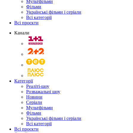
Мультфільми
Фільми
Українські фільми і серіали
Всі категорії
Всі проєкти
Канали
Категорії
Реаліті-шоу
Розважальні шоу
Новини
Серіали
Мультфільми
Фільми
Українські фільми і серіали
Всі категорії
Всі проєкти