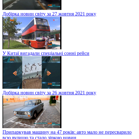
Добірка новин світу за 27 жовтня 2021 року
У Китаї вигадали спеціальні сонні рейси
Добірка новин світу за 26 жовтня 2021 року
Припаркував машину на 47 років: авто мало не пересварило
всю вулицю та стало зіркою новин