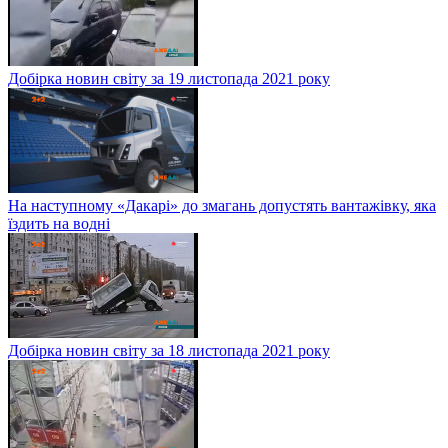
Добірка новин світу за 19 листопада 2021 року
На наступному «Дакарі» до змагань допустять вантажівку, яка
їздить на водні
Добірка новин світу за 18 листопада 2021 року