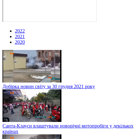
2022
2021
2020
Добірка новин світу за 30 грудня 2021 року
Санта-Клауси влаштували новорічні мотопробіги у декількох
країнах