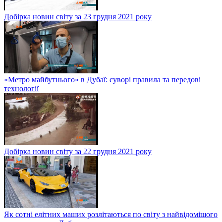
Добірка новин світу за 23 грудня 2021 року
«Метро майбутнього» в Дубаї: суворі правила та передові
технології
Добірка новин світу за 22 грудня 2021 року
Як сотні елітних маших розлітаються по світу з найвідомішого