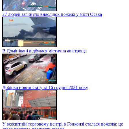
27 людей загинуло внаслідок пожежі у місті Осака
В Домінікані відбулася містична авіатроща
Добірка новин світу за 16 грудня 2021 року
У всесвітній торговому центрі в Гонконзі сталася пожежа: це