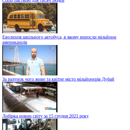
стало пасткою для тисяч людей
Еволюція шкільного автобуса, в якому виросли мільйони
американців
За рахунок чого живе та квітне місто мільйонерів Дубай
Добірка новин світу за 15 грудня 2021 року