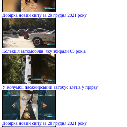
Добірка новин світу за 29 грудня 2021 року
Колекція автомобілів, яку збирали 65 років
У Колумбії пасажирський автобус злетів у прірву
Добірка новин світу за 28 грудня 2021 року