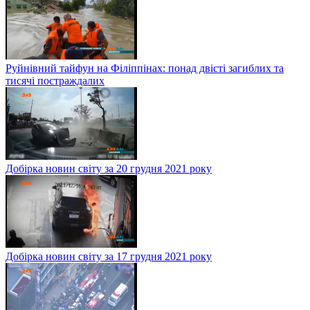
Руйнівний тайфун на Філіппінах: понад двісті загиблих та
тисячі постраждалих
Добірка новин світу за 20 грудня 2021 року
Добірка новин світу за 17 грудня 2021 року