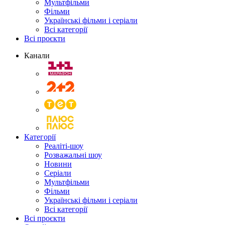
Мультфільми
Фільми
Українські фільми і серіали
Всі категорії
Всі проєкти
Канали
Категорії
Реаліті-шоу
Розважальні шоу
Новини
Серіали
Мультфільми
Фільми
Українські фільми і серіали
Всі категорії
Всі проєкти