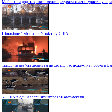
Мобільний додаток, який може врятувати життя туристів у гор
Пішохідний міст зник безвісти у США
Тридцять дев’ять людей загинуло під час пожежі на поромі в Б
У США в одній аварії зіткнулося 50 автомобілів