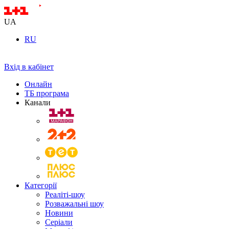
UA
RU
Вхід в кабінет
Онлайн
ТБ програма
Канали
Категорії
Реаліті-шоу
Розважальні шоу
Новини
Серіали