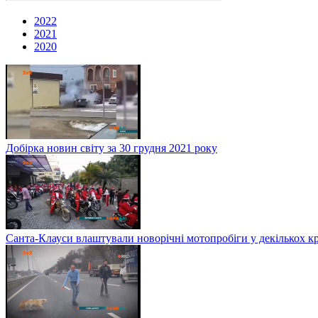
2022
2021
2020
Добірка новин світу за 30 грудня 2021 року
Санта-Клауси влаштували новорічні мотопробіги у декількох к