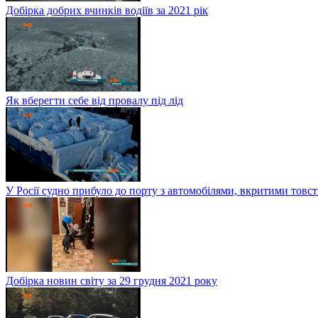
Добірка добрих вчинків водіїв за 2021 рік
Як вберегти себе від провалу під лід
У Росії судно прибуло до порту з автомобілями, вкритими тов
Добірка новин світу за 29 грудня 2021 року