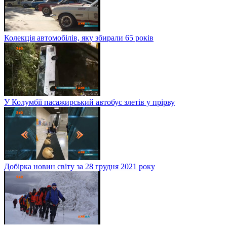
Колекція автомобілів, яку збирали 65 років
У Колумбії пасажирський автобус злетів у прірву
Добірка новин світу за 28 грудня 2021 року