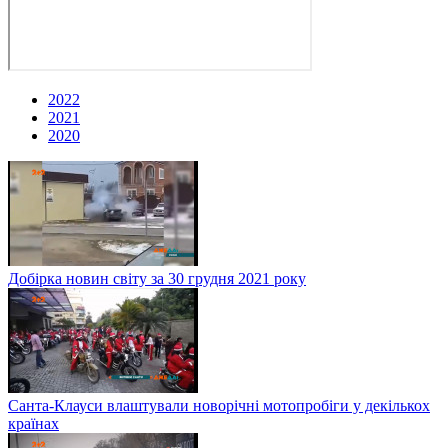
2022
2021
2020
Добірка новин світу за 30 грудня 2021 року
Санта-Клауси влаштували новорічні мотопробіги у декількох
країнах