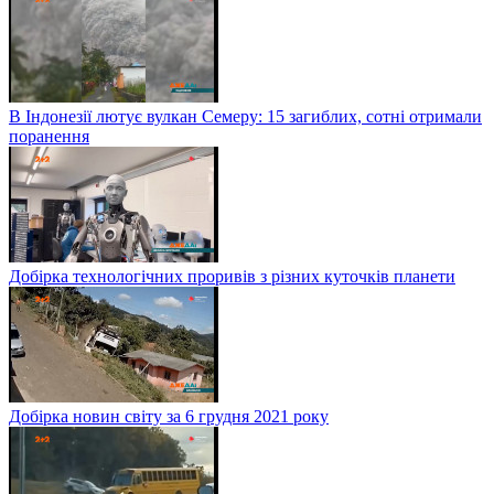
В Індонезії лютує вулкан Семеру: 15 загиблих, сотні отримали
поранення
Добірка технологічних проривів з різних куточків планети
Добірка новин світу за 6 грудня 2021 року