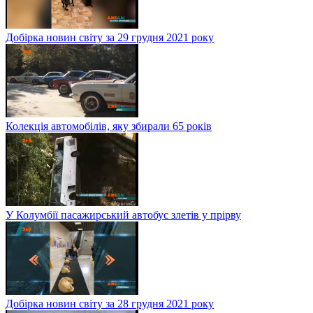
Добірка новин світу за 29 грудня 2021 року
Колекція автомобілів, яку збирали 65 років
У Колумбії пасажирський автобус злетів у прірву
Добірка новин світу за 28 грудня 2021 року