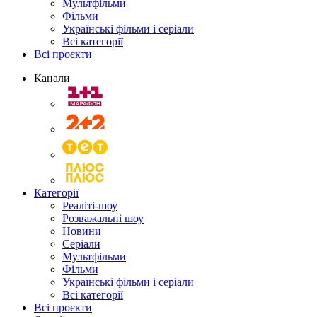
Мультфільми
Фільми
Українські фільми і серіали
Всі категорії
Всі проєкти
Канали
Категорії
Реаліті-шоу
Розважальні шоу
Новини
Серіали
Мультфільми
Фільми
Українські фільми і серіали
Всі категорії
Всі проєкти