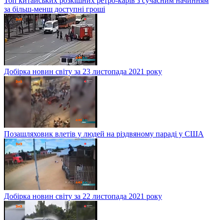
Топ китайських розкішних ретро-карів з сучасним начинням
за більш-менш доступні гроші
Добірка новин світу за 23 листопада 2021 року
Позашляховик влетів у людей на різдвяному параді у США
Добірка новин світу за 22 листопада 2021 року