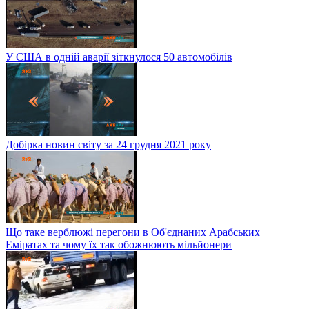
У США в одній аварії зіткнулося 50 автомобілів
Добірка новин світу за 24 грудня 2021 року
Що таке верблюжі перегони в Об'єднаних Арабських
Еміратах та чому їх так обожнюють мільйонери