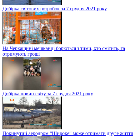
Добірка світових розробок за 7 грудня 2021 року
На Черкащині мешканці борються з тими, хто смітить, та
отримують гроші
Добірка новин світу за 7 грудня 2021 року
Покинутий аеродром “Широке” може отримати друге життя