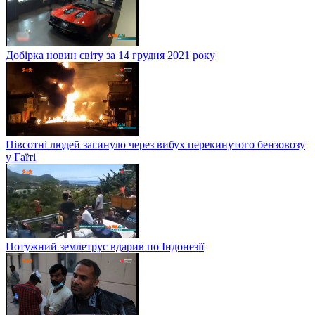
Добірка новин світу за 14 грудня 2021 року
Півсотні людей загинуло через вибух перекинутого бензовозу
у Гаїті
Потужний землетрус вдарив по Індонезії