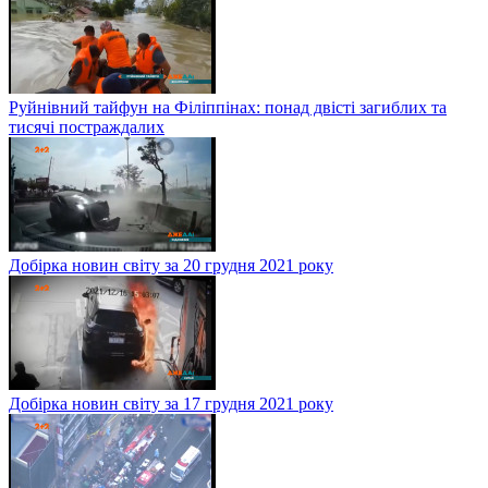
Руйнівний тайфун на Філіппінах: понад двісті загиблих та
тисячі постраждалих
Добірка новин світу за 20 грудня 2021 року
Добірка новин світу за 17 грудня 2021 року