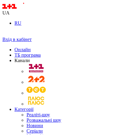
UA
RU
Вхід в кабінет
Онлайн
ТБ програма
Канали
Категорії
Реаліті-шоу
Розважальні шоу
Новини
Серіали