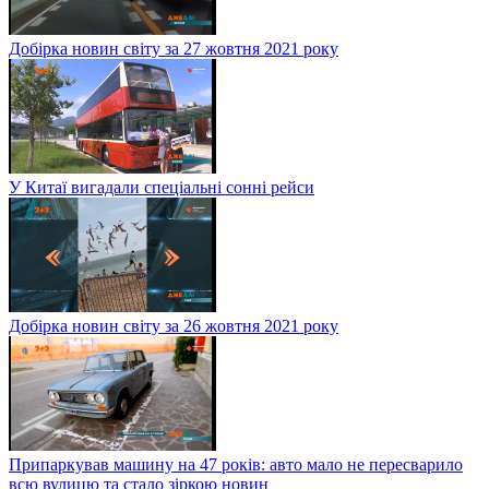
Добірка новин світу за 27 жовтня 2021 року
У Китаї вигадали спеціальні сонні рейси
Добірка новин світу за 26 жовтня 2021 року
Припаркував машину на 47 років: авто мало не пересварило
всю вулицю та стало зіркою новин