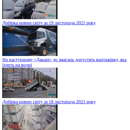
Добірка новин світу за 19 листопада 2021 року
На наступному «Дакарі» до змагань допустять вантажівку, яка
їздить на водні
Добірка новин світу за 18 листопада 2021 року