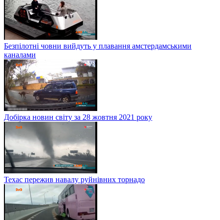
Безпілотні човни вийдуть у плавання амстердамськими
каналами
Добірка новин світу за 28 жовтня 2021 року
Техас пережив навалу руйнівних торнадо