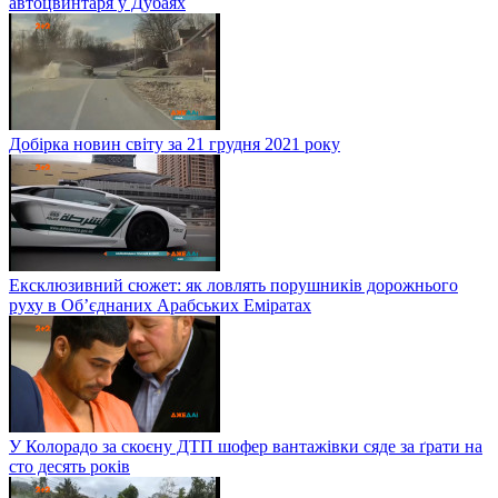
автоцвинтаря у Дубаях
Добірка новин світу за 21 грудня 2021 року
Ексклюзивний сюжет: як ловлять порушників дорожнього
руху в Об’єднаних Арабських Еміратах
У Колорадо за скоєну ДТП шофер вантажівки сяде за ґрати на
сто десять років