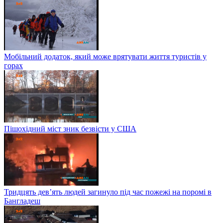
Мобільний додаток, який може врятувати життя туристів у
горах
Пішохідний міст зник безвісти у США
Тридцять дев’ять людей загинуло під час пожежі на поромі в
Бангладеш