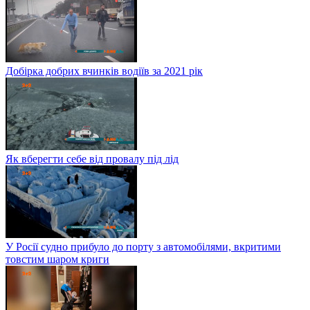
Добірка добрих вчинків водіїв за 2021 рік
Як вберегти себе від провалу під лід
У Росії судно прибуло до порту з автомобілями, вкритими
товстим шаром криги