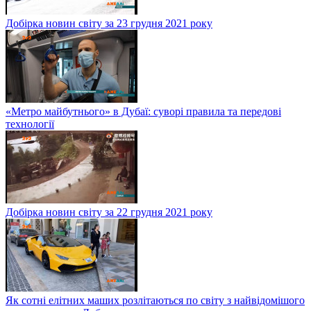
Добірка новин світу за 23 грудня 2021 року
«Метро майбутнього» в Дубаї: суворі правила та передові
технології
Добірка новин світу за 22 грудня 2021 року
Як сотні елітних маших розлітаються по світу з найвідомішого