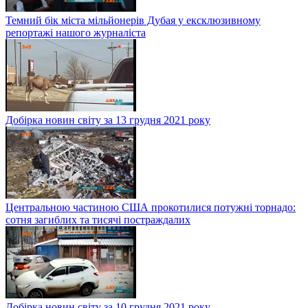
Темний бік міста мільйонерів Дубая у ексклюзивному
репортажі нашого журналіста
Добірка новин світу за 13 грудня 2021 року
Центральною частиною США прокотилися потужні торнадо:
сотня загиблих та тисячі постраждалих
Добірка новин світу за 10 грудня 2021 року