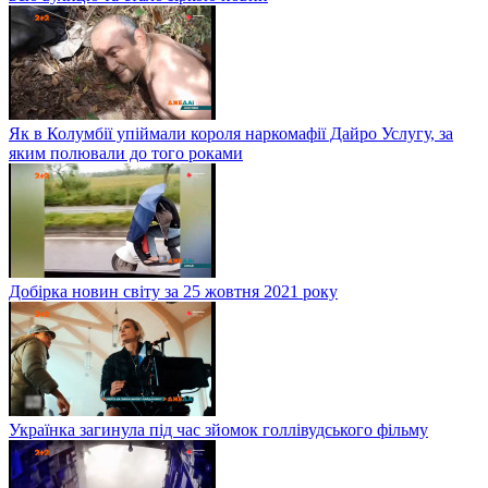
Як в Колумбії упіймали короля наркомафії Дайро Услугу, за
яким полювали до того роками
Добірка новин світу за 25 жовтня 2021 року
Українка загинула під час зйомок голлівудського фільму