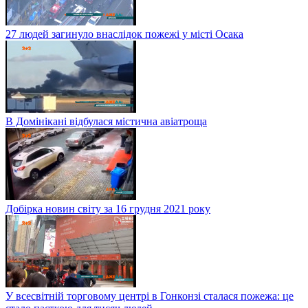
27 людей загинуло внаслідок пожежі у місті Осака
В Домінікані відбулася містична авіатроща
Добірка новин світу за 16 грудня 2021 року
У всесвітній торговому центрі в Гонконзі сталася пожежа: це