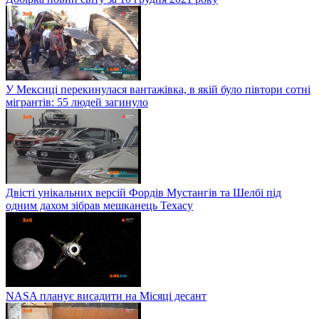
У Мексиці перекинулася вантажівка, в якій було півтори сотні
мігрантів: 55 людей загинуло
Двісті унікальних версій Фордів Мустангів та Шелбі під
одним дахом зібрав мешканець Техасу
NASA планує висадити на Місяці десант