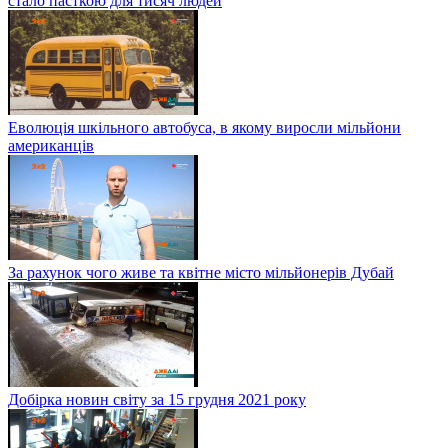
стало пасткою для тисяч людей
Еволюція шкільного автобуса, в якому виросли мільйони
американців
За рахунок чого живе та квітне місто мільйонерів Дубай
Добірка новин світу за 15 грудня 2021 року