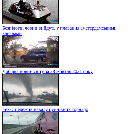
Безпілотні човни вийдуть у плавання амстердамськими
каналами
Добірка новин світу за 28 жовтня 2021 року
Техас пережив навалу руйнівних торнадо