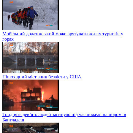
Мобільний додаток, який може врятувати життя туристів у
горах
Пішохідний міст зник безвісти у США
Тридцять дев’ять людей загинуло під час пожежі на поромі в
Бангладеш