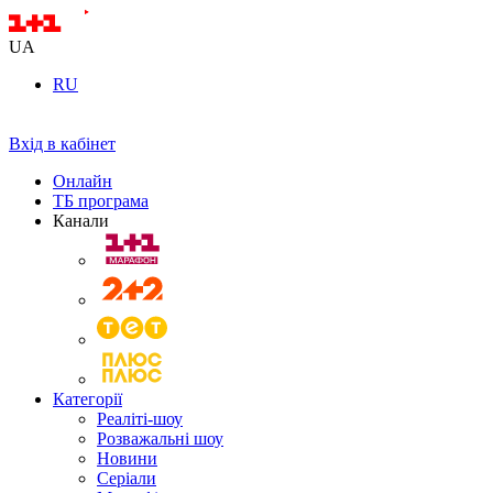
UA
RU
Вхід в кабінет
Онлайн
ТБ програма
Канали
Категорії
Реаліті-шоу
Розважальні шоу
Новини
Серіали