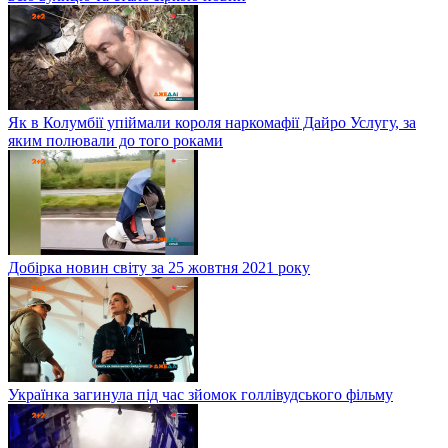
Як в Колумбії упіймали короля наркомафії Дайро Услугу, за
яким полювали до того роками
Добірка новин світу за 25 жовтня 2021 року
Українка загинула під час зйомок голлівудського фільму