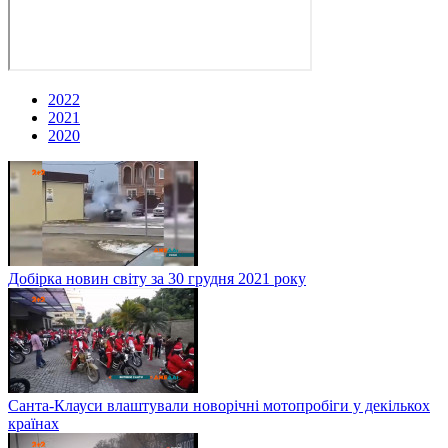
2022
2021
2020
Добірка новин світу за 30 грудня 2021 року
Санта-Клауси влаштували новорічні мотопробіги у декількох
країнах