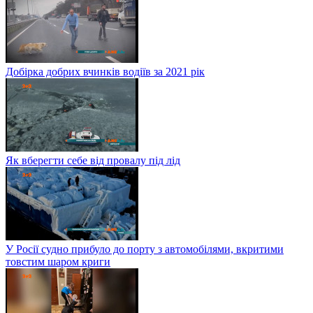
Добірка добрих вчинків водіїв за 2021 рік
Як вберегти себе від провалу під лід
У Росії судно прибуло до порту з автомобілями, вкритими
товстим шаром криги