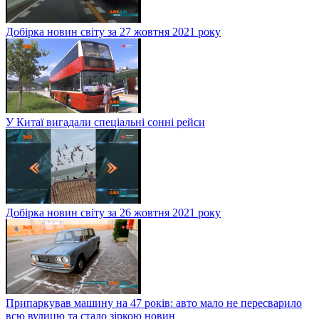
Добірка новин світу за 27 жовтня 2021 року
У Китаї вигадали спеціальні сонні рейси
Добірка новин світу за 26 жовтня 2021 року
Припаркував машину на 47 років: авто мало не пересварило
всю вулицю та стало зіркою новин