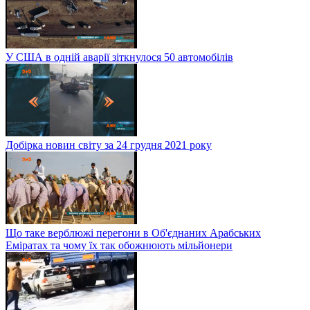
У США в одній аварії зіткнулося 50 автомобілів
Добірка новин світу за 24 грудня 2021 року
Що таке верблюжі перегони в Об'єднаних Арабських
Еміратах та чому їх так обожнюють мільйонери