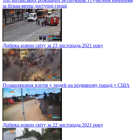
Топ китайських розкішних ретро-карів з сучасним начинням
за більш-менш доступні гроші
Добірка новин світу за 23 листопада 2021 року
Позашляховик влетів у людей на різдвяному параді у США
Добірка новин світу за 22 листопада 2021 року