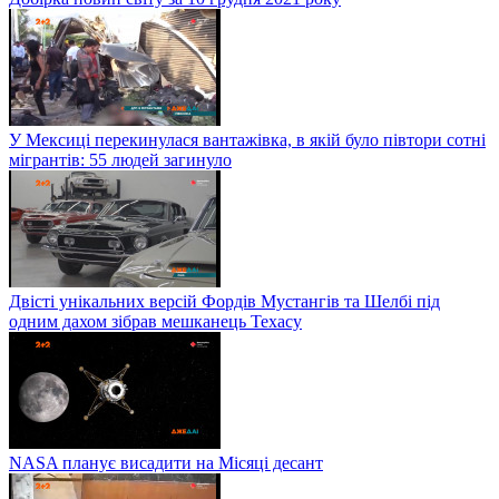
У Мексиці перекинулася вантажівка, в якій було півтори сотні
мігрантів: 55 людей загинуло
Двісті унікальних версій Фордів Мустангів та Шелбі під
одним дахом зібрав мешканець Техасу
NASA планує висадити на Місяці десант