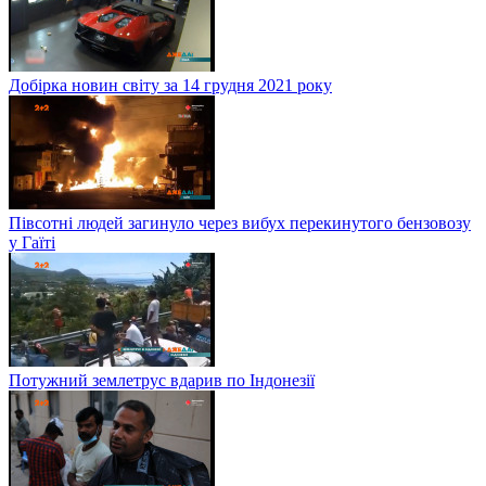
Добірка новин світу за 14 грудня 2021 року
Півсотні людей загинуло через вибух перекинутого бензовозу
у Гаїті
Потужний землетрус вдарив по Індонезії