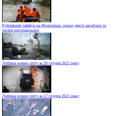
Руйнівний тайфун на Філіппінах: понад двісті загиблих та
тисячі постраждалих
Добірка новин світу за 20 грудня 2021 року
Добірка новин світу за 17 грудня 2021 року