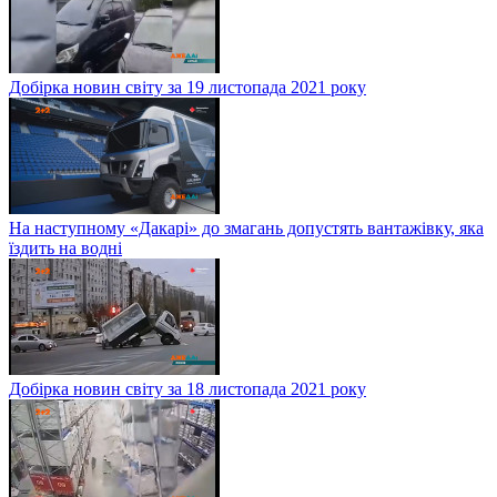
Добірка новин світу за 19 листопада 2021 року
На наступному «Дакарі» до змагань допустять вантажівку, яка
їздить на водні
Добірка новин світу за 18 листопада 2021 року