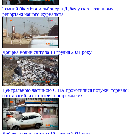
Темний бік міста мільйонерів Дубая у ексклюзивному
репортажі нашого журналіста
Добірка новин світу за 13 грудня 2021 року
Центральною частиною США прокотилися потужні торнадо:
сотня загиблих та тисячі постраждалих
Добірка новин світу за 10 грудня 2021 року