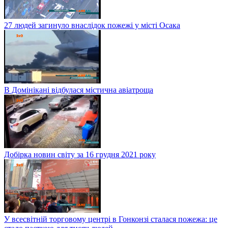
27 людей загинуло внаслідок пожежі у місті Осака
В Домінікані відбулася містична авіатроща
Добірка новин світу за 16 грудня 2021 року
У всесвітній торговому центрі в Гонконзі сталася пожежа: це