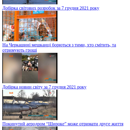
Добірка світових розробок за 7 грудня 2021 року
На Черкащині мешканці борються з тими, хто смітить, та
отримують гроші
Добірка новин світу за 7 грудня 2021 року
Покинутий аеродром “Широке” може отримати друге життя