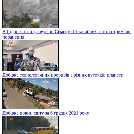
В Індонезії лютує вулкан Семеру: 15 загиблих, сотні отримали
поранення
Добірка технологічних проривів з різних куточків планети
Добірка новин світу за 6 грудня 2021 року