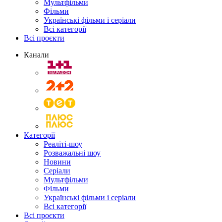
Мультфільми
Фільми
Українські фільми і серіали
Всі категорії
Всі проєкти
Канали
Категорії
Реаліті-шоу
Розважальні шоу
Новини
Серіали
Мультфільми
Фільми
Українські фільми і серіали
Всі категорії
Всі проєкти