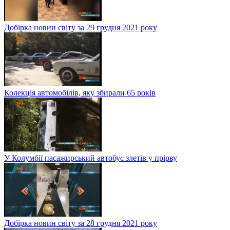
Добірка новин світу за 29 грудня 2021 року
Колекція автомобілів, яку збирали 65 років
У Колумбії пасажирський автобус злетів у прірву
Добірка новин світу за 28 грудня 2021 року