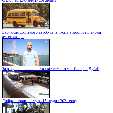
стало пасткою для тисяч людей
Еволюція шкільного автобуса, в якому виросли мільйони
американців
За рахунок чого живе та квітне місто мільйонерів Дубай
Добірка новин світу за 15 грудня 2021 року