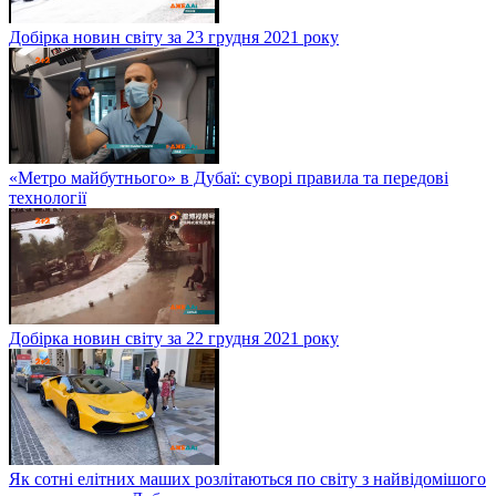
Добірка новин світу за 23 грудня 2021 року
«Метро майбутнього» в Дубаї: суворі правила та передові
технології
Добірка новин світу за 22 грудня 2021 року
Як сотні елітних маших розлітаються по світу з найвідомішого