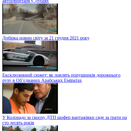
автоцвинтаря у Дубаях
Добірка новин світу за 21 грудня 2021 року
Ексклюзивний сюжет: як ловлять порушників дорожнього
руху в Об’єднаних Арабських Еміратах
У Колорадо за скоєну ДТП шофер вантажівки сяде за ґрати на
сто десять років