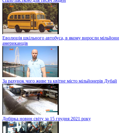
стало пасткою для тисяч людей
Еволюція шкільного автобуса, в якому виросли мільйони
американців
За рахунок чого живе та квітне місто мільйонерів Дубай
Добірка новин світу за 15 грудня 2021 року