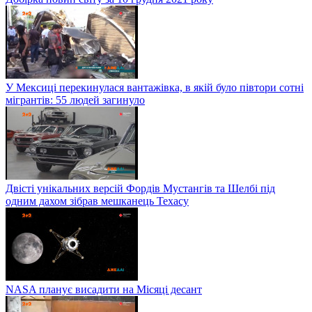
У Мексиці перекинулася вантажівка, в якій було півтори сотні
мігрантів: 55 людей загинуло
Двісті унікальних версій Фордів Мустангів та Шелбі під
одним дахом зібрав мешканець Техасу
NASA планує висадити на Місяці десант