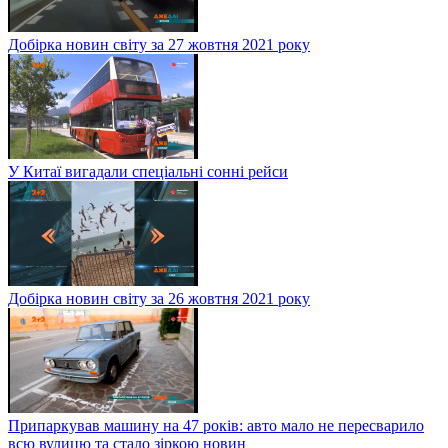
Добірка новин світу за 27 жовтня 2021 року
У Китаї вигадали спеціальні сонні рейси
Добірка новин світу за 26 жовтня 2021 року
Припаркував машину на 47 років: авто мало не пересварило
всю вулицю та стало зіркою новин