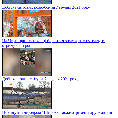
Добірка світових розробок за 7 грудня 2021 року
На Черкащині мешканці борються з тими, хто смітить, та
отримують гроші
Добірка новин світу за 7 грудня 2021 року
Покинутий аеродром “Широке” може отримати друге життя