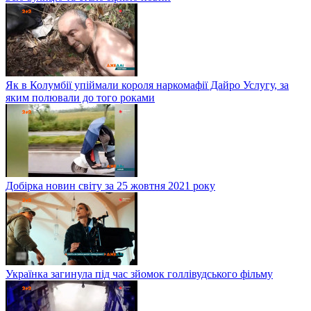
Як в Колумбії упіймали короля наркомафії Дайро Услугу, за
яким полювали до того роками
Добірка новин світу за 25 жовтня 2021 року
Українка загинула під час зйомок голлівудського фільму