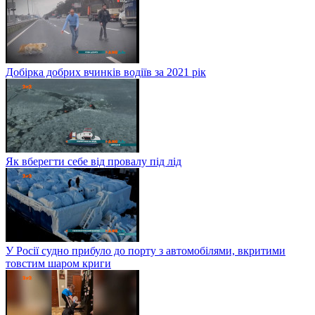
Добірка добрих вчинків водіїв за 2021 рік
Як вберегти себе від провалу під лід
У Росії судно прибуло до порту з автомобілями, вкритими
товстим шаром криги