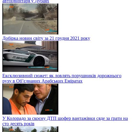
автоцвинтаря у Дубаях
Добірка новин світу за 21 грудня 2021 року
Ексклюзивний сюжет: як ловлять порушників дорожнього
руху в Об’єднаних Арабських Еміратах
У Колорадо за скоєну ДТП шофер вантажівки сяде за ґрати на
сто десять років