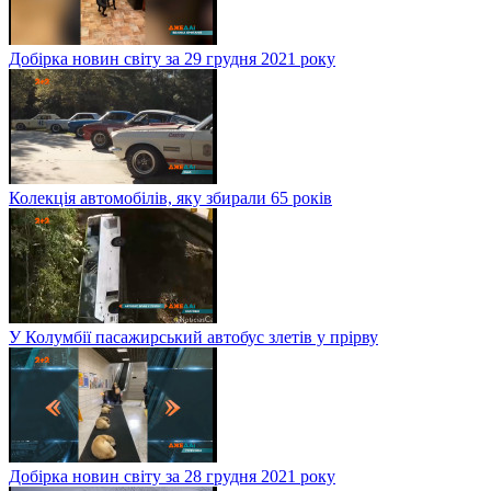
Добірка новин світу за 29 грудня 2021 року
Колекція автомобілів, яку збирали 65 років
У Колумбії пасажирський автобус злетів у прірву
Добірка новин світу за 28 грудня 2021 року