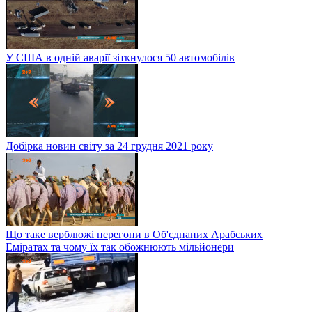
У США в одній аварії зіткнулося 50 автомобілів
Добірка новин світу за 24 грудня 2021 року
Що таке верблюжі перегони в Об'єднаних Арабських
Еміратах та чому їх так обожнюють мільйонери