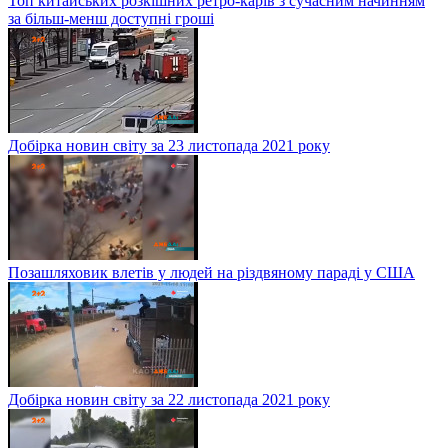
Топ китайських розкішних ретро-карів з сучасним начинням
за більш-менш доступні гроші
Добірка новин світу за 23 листопада 2021 року
Позашляховик влетів у людей на різдвяному параді у США
Добірка новин світу за 22 листопада 2021 року