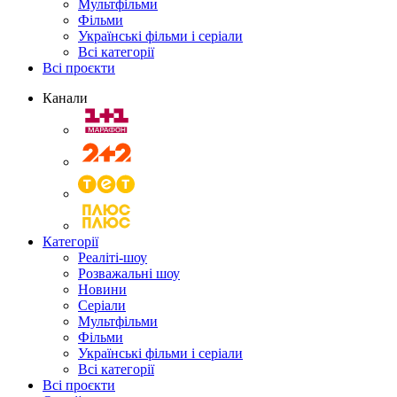
Мультфільми
Фільми
Українські фільми і серіали
Всі категорії
Всі проєкти
Канали
Категорії
Реаліті-шоу
Розважальні шоу
Новини
Серіали
Мультфільми
Фільми
Українські фільми і серіали
Всі категорії
Всі проєкти