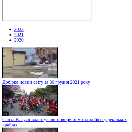
2022
2021
2020
Добірка новин світу за 30 грудня 2021 року
Санта-Клауси влаштували новорічні мотопробіги у декількох
країнах