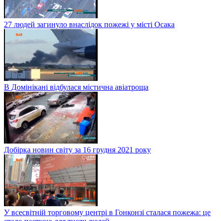
27 людей загинуло внаслідок пожежі у місті Осака
В Домінікані відбулася містична авіатроща
Добірка новин світу за 16 грудня 2021 року
У всесвітній торговому центрі в Гонконзі сталася пожежа: це