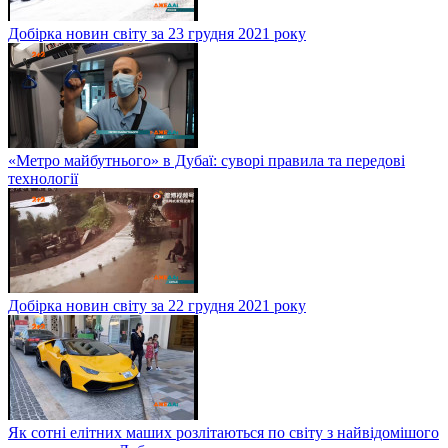
Добірка новин світу за 23 грудня 2021 року
«Метро майбутнього» в Дубаї: суворі правила та передові
технології
Добірка новин світу за 22 грудня 2021 року
Як сотні елітних маших розлітаються по світу з найвідомішого