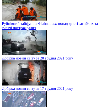
Руйнівний тайфун на Філіппінах: понад двісті загиблих та
тисячі постраждалих
Добірка новин світу за 20 грудня 2021 року
Добірка новин світу за 17 грудня 2021 року