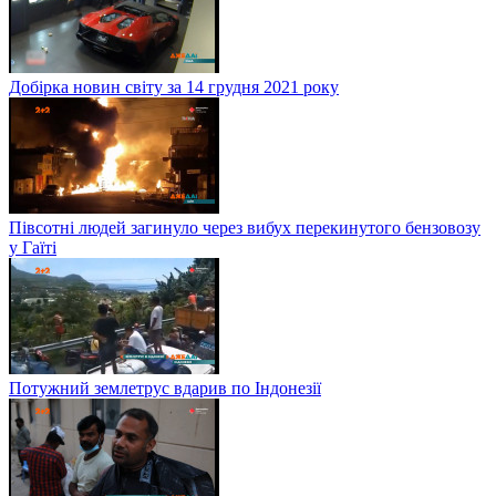
Добірка новин світу за 14 грудня 2021 року
Півсотні людей загинуло через вибух перекинутого бензовозу
у Гаїті
Потужний землетрус вдарив по Індонезії