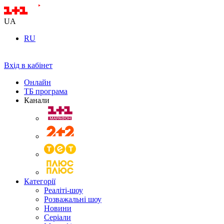
UA
RU
Вхід в кабінет
Онлайн
ТБ програма
Канали
Категорії
Реаліті-шоу
Розважальні шоу
Новини
Серіали