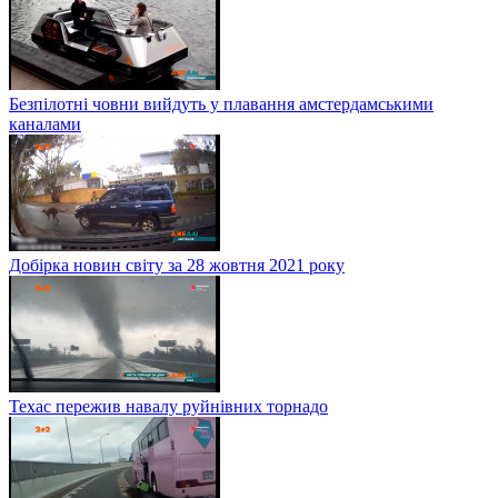
Безпілотні човни вийдуть у плавання амстердамськими
каналами
Добірка новин світу за 28 жовтня 2021 року
Техас пережив навалу руйнівних торнадо