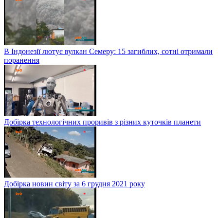
В Індонезії лютує вулкан Семеру: 15 загиблих, сотні отримали
поранення
Добірка технологічних проривів з різних куточків планети
Добірка новин світу за 6 грудня 2021 року