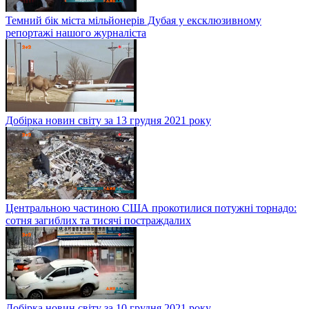
Темний бік міста мільйонерів Дубая у ексклюзивному
репортажі нашого журналіста
Добірка новин світу за 13 грудня 2021 року
Центральною частиною США прокотилися потужні торнадо:
сотня загиблих та тисячі постраждалих
Добірка новин світу за 10 грудня 2021 року