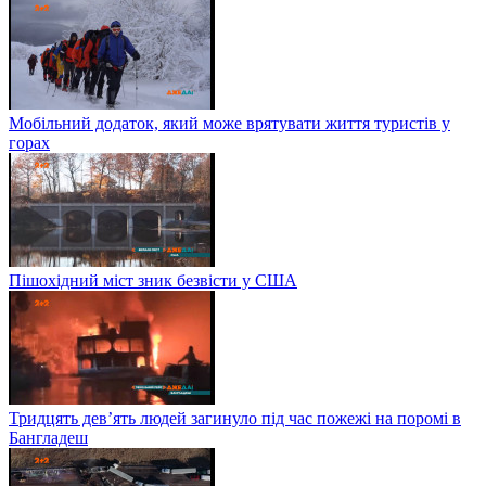
Мобільний додаток, який може врятувати життя туристів у
горах
Пішохідний міст зник безвісти у США
Тридцять дев’ять людей загинуло під час пожежі на поромі в
Бангладеш