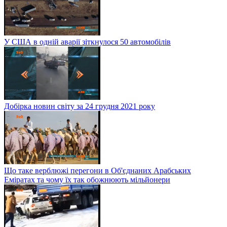
У США в одній аварії зіткнулося 50 автомобілів
Добірка новин світу за 24 грудня 2021 року
Що таке верблюжі перегони в Об'єднаних Арабських
Еміратах та чому їх так обожнюють мільйонери