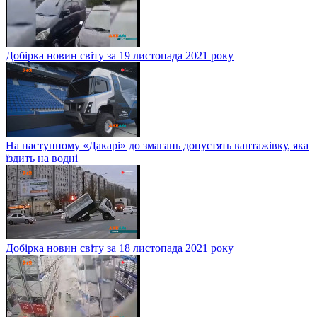
Добірка новин світу за 19 листопада 2021 року
На наступному «Дакарі» до змагань допустять вантажівку, яка
їздить на водні
Добірка новин світу за 18 листопада 2021 року