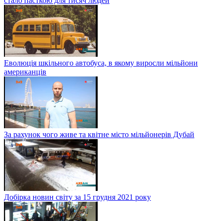
стало пасткою для тисяч людей
Еволюція шкільного автобуса, в якому виросли мільйони
американців
За рахунок чого живе та квітне місто мільйонерів Дубай
Добірка новин світу за 15 грудня 2021 року