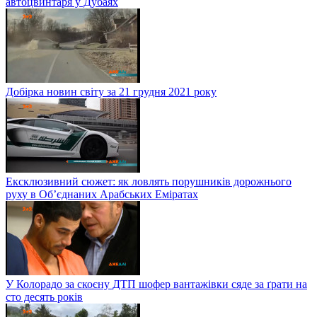
автоцвинтаря у Дубаях
Добірка новин світу за 21 грудня 2021 року
Ексклюзивний сюжет: як ловлять порушників дорожнього
руху в Об’єднаних Арабських Еміратах
У Колорадо за скоєну ДТП шофер вантажівки сяде за ґрати на
сто десять років