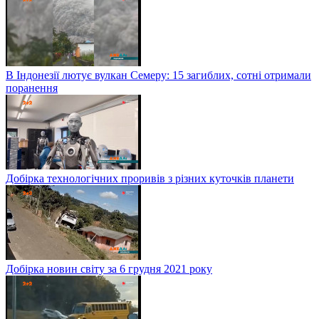
В Індонезії лютує вулкан Семеру: 15 загиблих, сотні отримали
поранення
Добірка технологічних проривів з різних куточків планети
Добірка новин світу за 6 грудня 2021 року