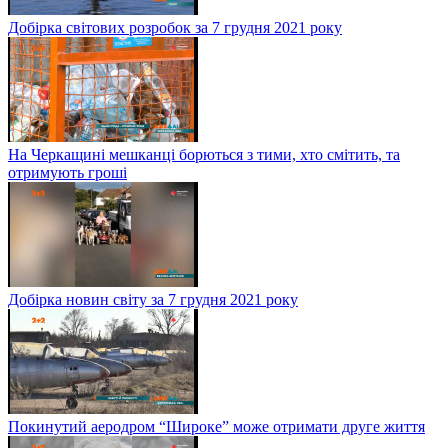
Добірка світових розробок за 7 грудня 2021 року
На Черкащині мешканці борються з тими, хто смітить, та
отримують гроші
Добірка новин світу за 7 грудня 2021 року
Покинутий аеродром “Широке” може отримати друге життя