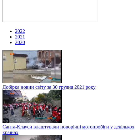
2022
2021
2020
Добірка новин світу за 30 грудня 2021 року
Санта-Клауси влаштували новорічні мотопробіги у декількох
країнах