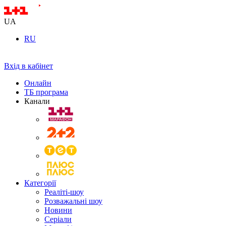
UA
RU
Вхід в кабінет
Онлайн
ТБ програма
Канали
Категорії
Реаліті-шоу
Розважальні шоу
Новини
Серіали