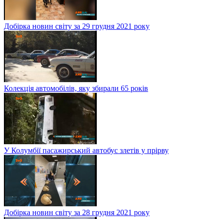
Добірка новин світу за 29 грудня 2021 року
Колекція автомобілів, яку збирали 65 років
У Колумбії пасажирський автобус злетів у прірву
Добірка новин світу за 28 грудня 2021 року