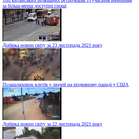
Топ китайських розкішних ретро-карів з сучасним начинням
за більш-менш доступні гроші
Добірка новин світу за 23 листопада 2021 року
Позашляховик влетів у людей на різдвяному параді у США
Добірка новин світу за 22 листопада 2021 року