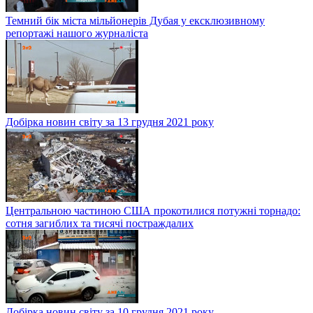
Темний бік міста мільйонерів Дубая у ексклюзивному
репортажі нашого журналіста
Добірка новин світу за 13 грудня 2021 року
Центральною частиною США прокотилися потужні торнадо:
сотня загиблих та тисячі постраждалих
Добірка новин світу за 10 грудня 2021 року