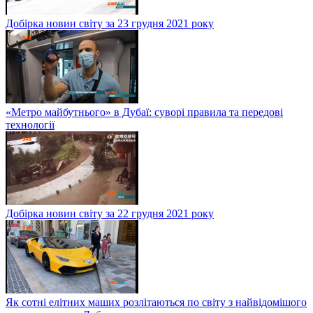
Добірка новин світу за 23 грудня 2021 року
«Метро майбутнього» в Дубаї: суворі правила та передові
технології
Добірка новин світу за 22 грудня 2021 року
Як сотні елітних маших розлітаються по світу з найвідомішого