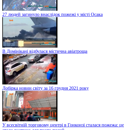
27 людей загинуло внаслідок пожежі у місті Осака
В Домінікані відбулася містична авіатроща
Добірка новин світу за 16 грудня 2021 року
У всесвітній торговому центрі в Гонконзі сталася пожежа: це