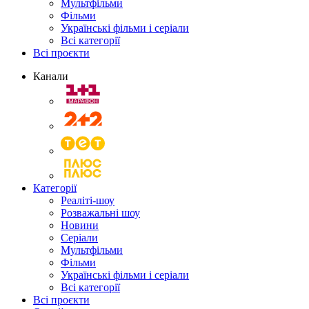
Мультфільми
Фільми
Українські фільми і серіали
Всі категорії
Всі проєкти
Канали
Категорії
Реаліті-шоу
Розважальні шоу
Новини
Серіали
Мультфільми
Фільми
Українські фільми і серіали
Всі категорії
Всі проєкти