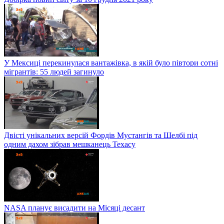
У Мексиці перекинулася вантажівка, в якій було півтори сотні
мігрантів: 55 людей загинуло
Двісті унікальних версій Фордів Мустангів та Шелбі під
одним дахом зібрав мешканець Техасу
NASA планує висадити на Місяці десант