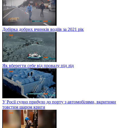
Добірка добрих вчинків водіїв за 2021 рік
Як вберегти себе від провалу під лід
У Росії судно прибуло до порту з автомобілями, вкритими
товстим шаром криги