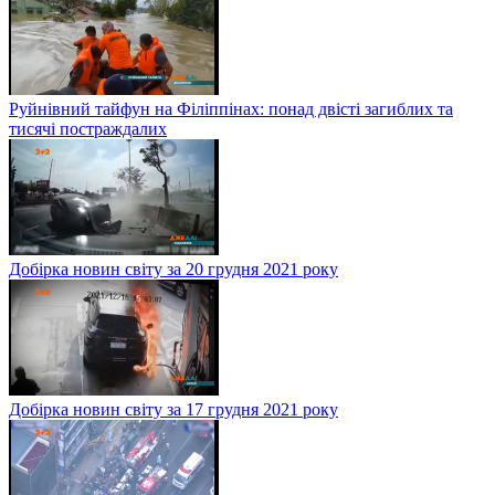
Руйнівний тайфун на Філіппінах: понад двісті загиблих та
тисячі постраждалих
Добірка новин світу за 20 грудня 2021 року
Добірка новин світу за 17 грудня 2021 року