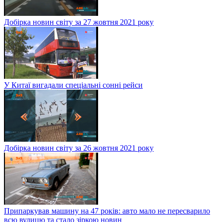
Добірка новин світу за 27 жовтня 2021 року
У Китаї вигадали спеціальні сонні рейси
Добірка новин світу за 26 жовтня 2021 року
Припаркував машину на 47 років: авто мало не пересварило
всю вулицю та стало зіркою новин