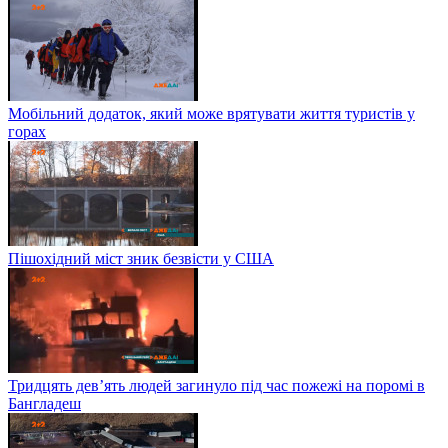
Мобільний додаток, який може врятувати життя туристів у
горах
Пішохідний міст зник безвісти у США
Тридцять дев’ять людей загинуло під час пожежі на поромі в
Бангладеш