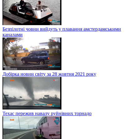
Безпілотні човни вийдуть у плавання амстердамськими
каналами
Добірка новин світу за 28 жовтня 2021 року
Техас пережив навалу руйнівних торнадо