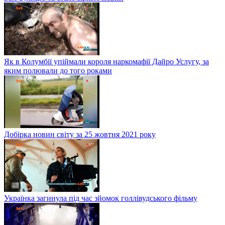
Як в Колумбії упіймали короля наркомафії Дайро Услугу, за
яким полювали до того роками
Добірка новин світу за 25 жовтня 2021 року
Українка загинула під час зйомок голлівудського фільму