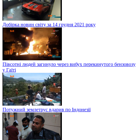
Добірка новин світу за 14 грудня 2021 року
Півсотні людей загинуло через вибух перекинутого бензовозу
у Гаїті
Потужний землетрус вдарив по Індонезії