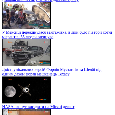
У Мексиці перекинулася вантажівка, в якій було півтори сотні
мігрантів: 55 людей загинуло
Двісті унікальних версій Фордів Мустангів та Шелбі під
одним дахом зібрав мешканець Техасу
NASA планує висадити на Місяці десант