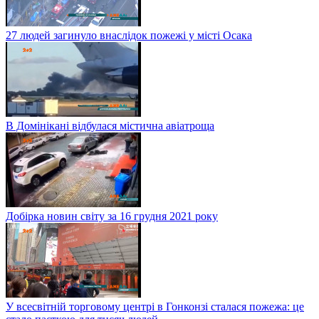
27 людей загинуло внаслідок пожежі у місті Осака
В Домінікані відбулася містична авіатроща
Добірка новин світу за 16 грудня 2021 року
У всесвітній торговому центрі в Гонконзі сталася пожежа: це