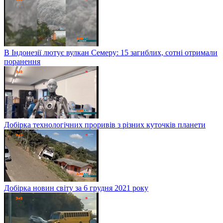
В Індонезії лютує вулкан Семеру: 15 загиблих, сотні отримали
поранення
Добірка технологічних проривів з різних куточків планети
Добірка новин світу за 6 грудня 2021 року