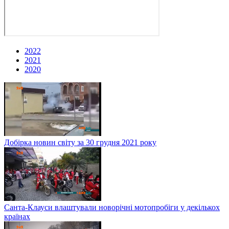
2022
2021
2020
Добірка новин світу за 30 грудня 2021 року
Санта-Клауси влаштували новорічні мотопробіги у декількох
країнах