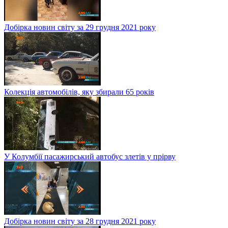
Добірка новин світу за 29 грудня 2021 року
Колекція автомобілів, яку збирали 65 років
У Колумбії пасажирський автобус злетів у прірву
Добірка новин світу за 28 грудня 2021 року