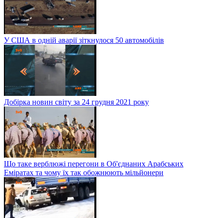
У США в одній аварії зіткнулося 50 автомобілів
Добірка новин світу за 24 грудня 2021 року
Що таке верблюжі перегони в Об'єднаних Арабських
Еміратах та чому їх так обожнюють мільйонери