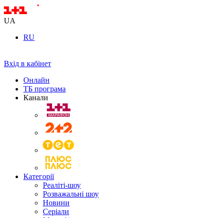
UA
RU
Вхід в кабінет
Онлайн
ТБ програма
Канали
Категорії
Реаліті-шоу
Розважальні шоу
Новини
Серіали