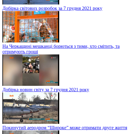
Добірка світових розробок за 7 грудня 2021 року
На Черкащині мешканці борються з тими, хто смітить, та
отримують гроші
Добірка новин світу за 7 грудня 2021 року
Покинутий аеродром “Широке” може отримати друге життя