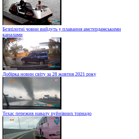
Безпілотні човни вийдуть у плавання амстердамськими
каналами
Добірка новин світу за 28 жовтня 2021 року
Техас пережив навалу руйнівних торнадо