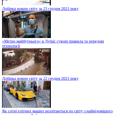
Добірка новин світу за 23 грудня 2021 року
«Метро майбутнього» в Дубаї: суворі правила та передові
технології
Добірка новин світу за 22 грудня 2021 року
Як сотні елітних маших розлітаються по світу з найвідомішого