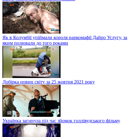
Як в Колумбії упіймали короля наркомафії Дайро Услугу, за
яким полювали до того роками
Добірка новин світу за 25 жовтня 2021 року
Українка загинула під час зйомок голлівудського фільму