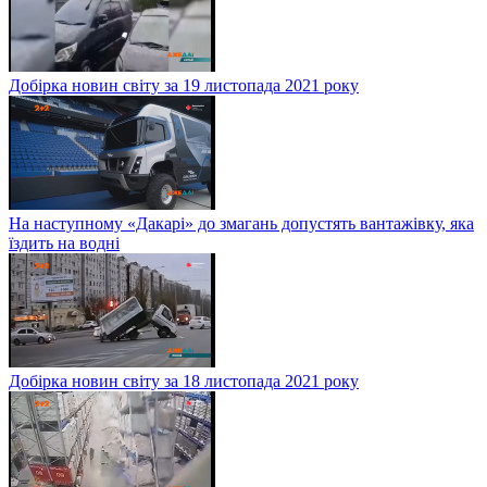
Добірка новин світу за 19 листопада 2021 року
На наступному «Дакарі» до змагань допустять вантажівку, яка
їздить на водні
Добірка новин світу за 18 листопада 2021 року