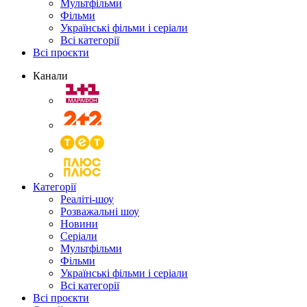
Мультфільми
Фільми
Українські фільми і серіали
Всі категорії
Всі проєкти
Канали
Категорії
Реаліті-шоу
Розважальні шоу
Новини
Серіали
Мультфільми
Фільми
Українські фільми і серіали
Всі категорії
Всі проєкти