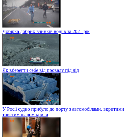
Добірка добрих вчинків водіїв за 2021 рік
Як вберегти себе від провалу під лід
У Росії судно прибуло до порту з автомобілями, вкритими
товстим шаром криги