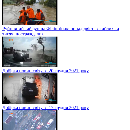
Руйнівний тайфун на Філіппінах: понад двісті загиблих та
тисячі постраждалих
Добірка новин світу за 20 грудня 2021 року
Добірка новин світу за 17 грудня 2021 року