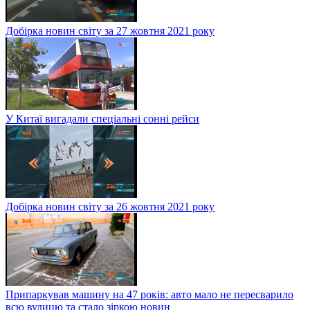
Добірка новин світу за 27 жовтня 2021 року
У Китаї вигадали спеціальні сонні рейси
Добірка новин світу за 26 жовтня 2021 року
Припаркував машину на 47 років: авто мало не пересварило
всю вулицю та стало зіркою новин