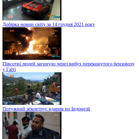
Добірка новин світу за 14 грудня 2021 року
Півсотні людей загинуло через вибух перекинутого бензовозу
у Гаїті
Потужний землетрус вдарив по Індонезії