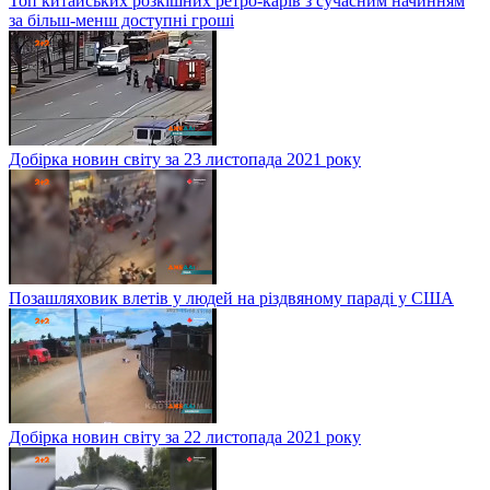
Топ китайських розкішних ретро-карів з сучасним начинням
за більш-менш доступні гроші
Добірка новин світу за 23 листопада 2021 року
Позашляховик влетів у людей на різдвяному параді у США
Добірка новин світу за 22 листопада 2021 року