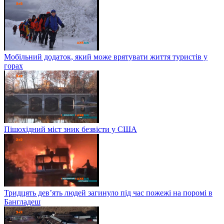
Мобільний додаток, який може врятувати життя туристів у
горах
Пішохідний міст зник безвісти у США
Тридцять дев’ять людей загинуло під час пожежі на поромі в
Бангладеш