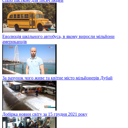
стало пасткою для тисяч людей
Еволюція шкільного автобуса, в якому виросли мільйони
американців
За рахунок чого живе та квітне місто мільйонерів Дубай
Добірка новин світу за 15 грудня 2021 року