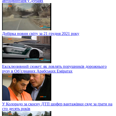
автоцвинтаря у Дубаях
Добірка новин світу за 21 грудня 2021 року
Ексклюзивний сюжет: як ловлять порушників дорожнього
руху в Об’єднаних Арабських Еміратах
У Колорадо за скоєну ДТП шофер вантажівки сяде за ґрати на
сто десять років