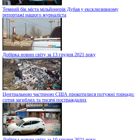
Темний бік міста мільйонерів Дубая у ексклюзивному
репортажі нашого журналіста
Добірка новин світу за 13 грудня 2021 року
Центральною частиною США прокотилися потужні торнадо:
сотня загиблих та тисячі постраждалих
Добірка новин світу за 10 грудня 2021 року