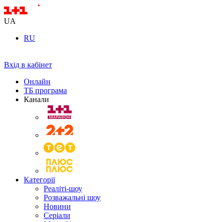
UA
RU
Вхід в кабінет
Онлайн
ТБ програма
Канали
Категорії
Реаліті-шоу
Розважальні шоу
Новини
Серіали