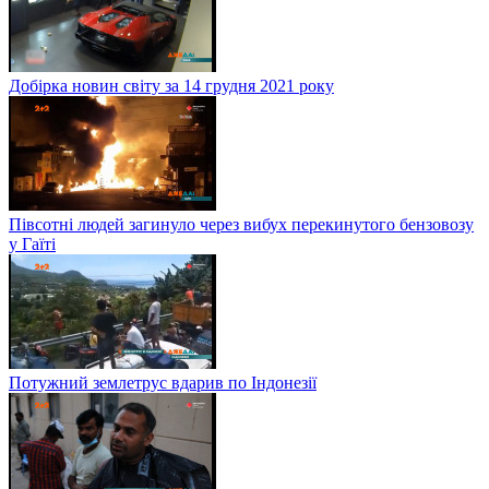
Добірка новин світу за 14 грудня 2021 року
Півсотні людей загинуло через вибух перекинутого бензовозу
у Гаїті
Потужний землетрус вдарив по Індонезії