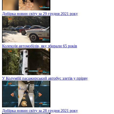
Добірка новин світу за 29 грудня 2021 року
Колекція автомобілів, яку збирали 65 років
У Колумбії пасажирський автобус злетів у прірву
Добірка новин світу за 28 грудня 2021 року