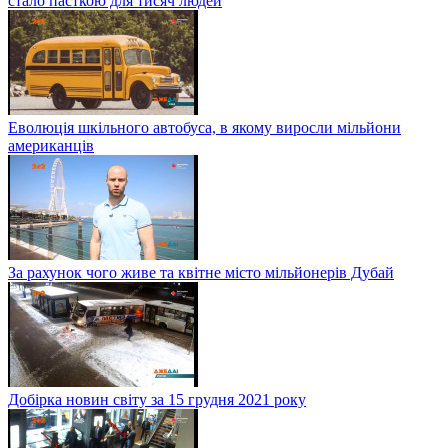
стало пасткою для тисяч людей
Еволюція шкільного автобуса, в якому виросли мільйони
американців
За рахунок чого живе та квітне місто мільйонерів Дубай
Добірка новин світу за 15 грудня 2021 року