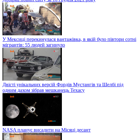
У Мексиці перекинулася вантажівка, в якій було півтори сотні
мігрантів: 55 людей загинуло
Двісті унікальних версій Фордів Мустангів та Шелбі під
одним дахом зібрав мешканець Техасу
NASA планує висадити на Місяці десант