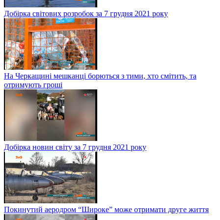
Добірка світових розробок за 7 грудня 2021 року
На Черкащині мешканці борються з тими, хто смітить, та
отримують гроші
Добірка новин світу за 7 грудня 2021 року
Покинутий аеродром “Широке” може отримати друге життя