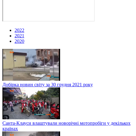
2022
2021
2020
Добірка новин світу за 30 грудня 2021 року
Санта-Клауси влаштували новорічні мотопробіги у декількох
країнах