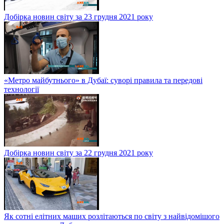
Добірка новин світу за 23 грудня 2021 року
«Метро майбутнього» в Дубаї: суворі правила та передові
технології
Добірка новин світу за 22 грудня 2021 року
Як сотні елітних маших розлітаються по світу з найвідомішого