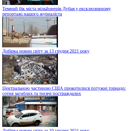
Темний бік міста мільйонерів Дубая у ексклюзивному
репортажі нашого журналіста
Добірка новин світу за 13 грудня 2021 року
Центральною частиною США прокотилися потужні торнадо:
сотня загиблих та тисячі постраждалих
Добірка новин світу за 10 грудня 2021 року