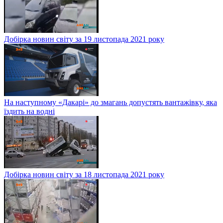
Добірка новин світу за 19 листопада 2021 року
На наступному «Дакарі» до змагань допустять вантажівку, яка
їздить на водні
Добірка новин світу за 18 листопада 2021 року