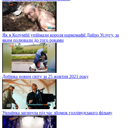
Як в Колумбії упіймали короля наркомафії Дайро Услугу, за
яким полювали до того роками
Добірка новин світу за 25 жовтня 2021 року
Українка загинула під час зйомок голлівудського фільму