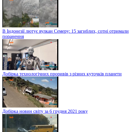
В Індонезії лютує вулкан Семеру: 15 загиблих, сотні отримали
поранення
Добірка технологічних проривів з різних куточків планети
Добірка новин світу за 6 грудня 2021 року