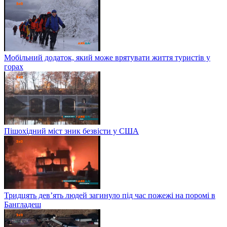
Мобільний додаток, який може врятувати життя туристів у
горах
Пішохідний міст зник безвісти у США
Тридцять дев’ять людей загинуло під час пожежі на поромі в
Бангладеш