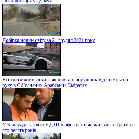
автоцвинтаря у Дубаях
Добірка новин світу за 21 грудня 2021 року
Ексклюзивний сюжет: як ловлять порушників дорожнього
руху в Об’єднаних Арабських Еміратах
У Колорадо за скоєну ДТП шофер вантажівки сяде за ґрати на
сто десять років