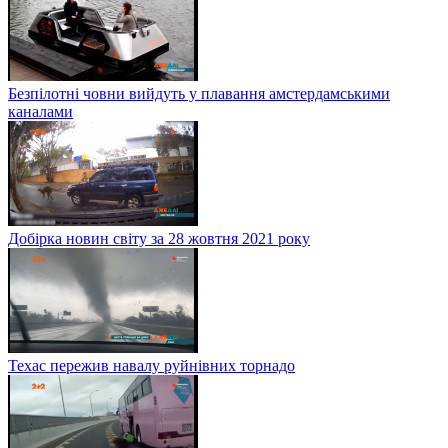
Безпілотні човни вийдуть у плавання амстердамськими
каналами
Добірка новин світу за 28 жовтня 2021 року
Техас пережив навалу руйнівних торнадо