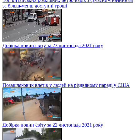
Топ китайських розкішних ретро-карів з сучасним начинням
за більш-менш доступні гроші
Добірка новин світу за 23 листопада 2021 року
Позашляховик влетів у людей на різдвяному параді у США
Добірка новин світу за 22 листопада 2021 року