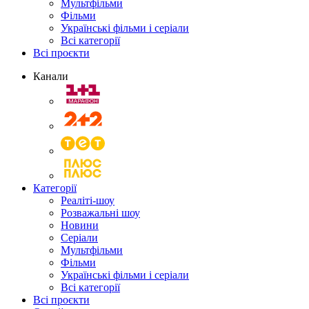
Мультфільми
Фільми
Українські фільми і серіали
Всі категорії
Всі проєкти
Канали
Категорії
Реаліті-шоу
Розважальні шоу
Новини
Серіали
Мультфільми
Фільми
Українські фільми і серіали
Всі категорії
Всі проєкти