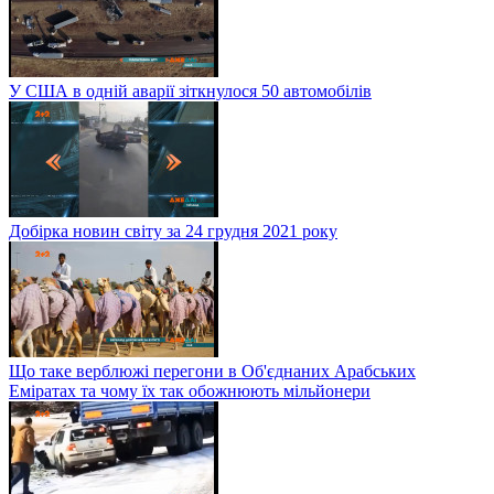
У США в одній аварії зіткнулося 50 автомобілів
Добірка новин світу за 24 грудня 2021 року
Що таке верблюжі перегони в Об'єднаних Арабських
Еміратах та чому їх так обожнюють мільйонери