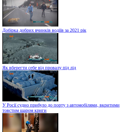
Добірка добрих вчинків водіїв за 2021 рік
Як вберегти себе від провалу під лід
У Росії судно прибуло до порту з автомобілями, вкритими
товстим шаром криги