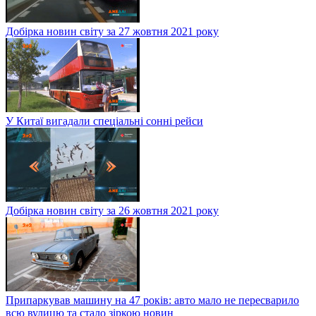
Добірка новин світу за 27 жовтня 2021 року
У Китаї вигадали спеціальні сонні рейси
Добірка новин світу за 26 жовтня 2021 року
Припаркував машину на 47 років: авто мало не пересварило
всю вулицю та стало зіркою новин