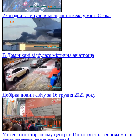
27 людей загинуло внаслідок пожежі у місті Осака
В Домінікані відбулася містична авіатроща
Добірка новин світу за 16 грудня 2021 року
У всесвітній торговому центрі в Гонконзі сталася пожежа: це