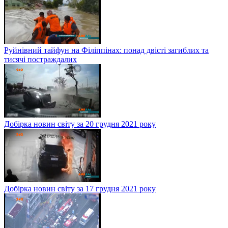
Руйнівний тайфун на Філіппінах: понад двісті загиблих та
тисячі постраждалих
Добірка новин світу за 20 грудня 2021 року
Добірка новин світу за 17 грудня 2021 року