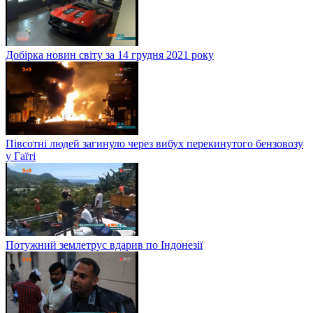
Добірка новин світу за 14 грудня 2021 року
Півсотні людей загинуло через вибух перекинутого бензовозу
у Гаїті
Потужний землетрус вдарив по Індонезії