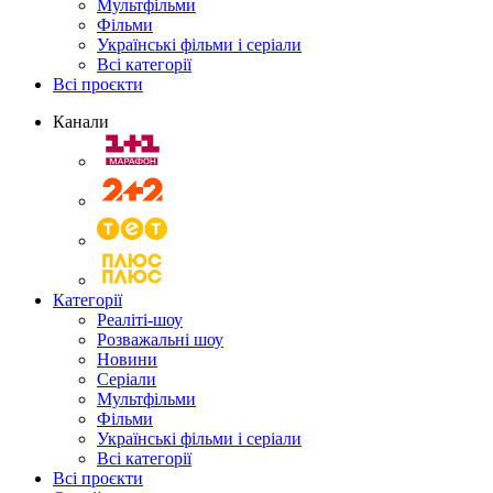
Мультфільми
Фільми
Українські фільми і серіали
Всі категорії
Всі проєкти
Канали
Категорії
Реаліті-шоу
Розважальні шоу
Новини
Серіали
Мультфільми
Фільми
Українські фільми і серіали
Всі категорії
Всі проєкти