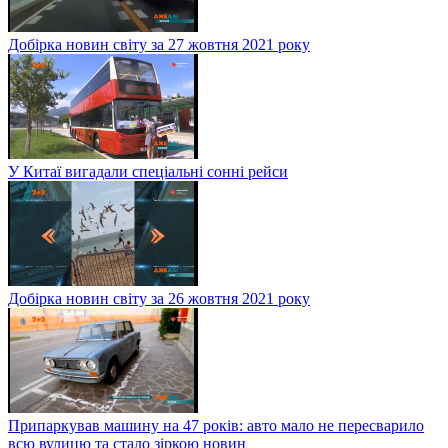
Добірка новин світу за 27 жовтня 2021 року
У Китаї вигадали спеціальні сонні рейси
Добірка новин світу за 26 жовтня 2021 року
Припаркував машину на 47 років: авто мало не пересварило
всю вулицю та стало зіркою новин