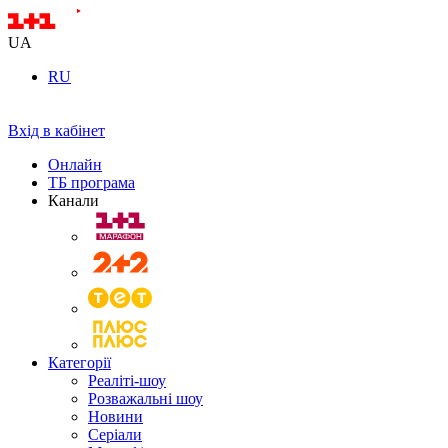
UA
RU
Вхід в кабінет
Онлайн
ТБ програма
Канали
Категорії
Реаліті-шоу
Розважальні шоу
Новини
Серіали