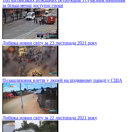
Топ китайських розкішних ретро-карів з сучасним начинням
за більш-менш доступні гроші
Добірка новин світу за 23 листопада 2021 року
Позашляховик влетів у людей на різдвяному параді у США
Добірка новин світу за 22 листопада 2021 року