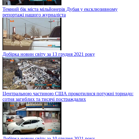
Темний бік міста мільйонерів Дубая у ексклюзивному
репортажі нашого журналіста
Добірка новин світу за 13 грудня 2021 року
Центральною частиною США прокотилися потужні торнадо:
сотня загиблих та тисячі постраждалих
Добірка новин світу за 10 грудня 2021 року