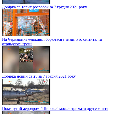
Добірка світових розробок за 7 грудня 2021 року
На Черкащині мешканці борються з тими, хто смітить, та
отримують гроші
Добірка новин світу за 7 грудня 2021 року
Покинутий аеродром “Широке” може отримати друге життя