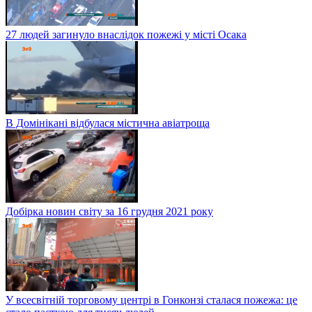
27 людей загинуло внаслідок пожежі у місті Осака
В Домінікані відбулася містична авіатроща
Добірка новин світу за 16 грудня 2021 року
У всесвітній торговому центрі в Гонконзі сталася пожежа: це