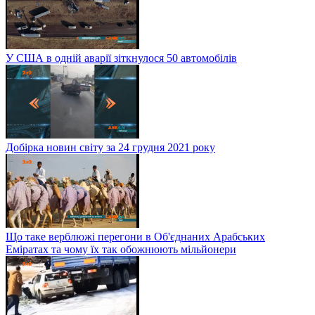
У США в одній аварії зіткнулося 50 автомобілів
Добірка новин світу за 24 грудня 2021 року
Що таке верблюжі перегони в Об'єднаних Арабських
Еміратах та чому їх так обожнюють мільйонери