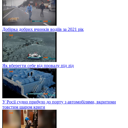
Добірка добрих вчинків водіїв за 2021 рік
Як вберегти себе від провалу під лід
У Росії судно прибуло до порту з автомобілями, вкритими
товстим шаром криги