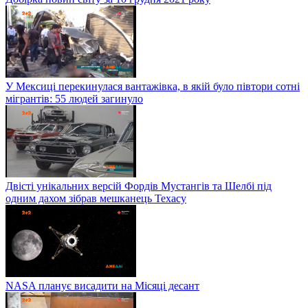
У Мексиці перекинулася вантажівка, в якій було півтори сотні
мігрантів: 55 людей загинуло
Двісті унікальних версій Фордів Мустангів та Шелбі під
одним дахом зібрав мешканець Техасу
NASA планує висадити на Місяці десант