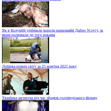
Як в Колумбії упіймали короля наркомафії Дайро Услугу, за
яким полювали до того роками
Добірка новин світу за 25 жовтня 2021 року
Українка загинула під час зйомок голлівудського фільму