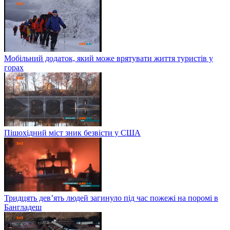
Мобільний додаток, який може врятувати життя туристів у
горах
Пішохідний міст зник безвісти у США
Тридцять дев’ять людей загинуло під час пожежі на поромі в
Бангладеш