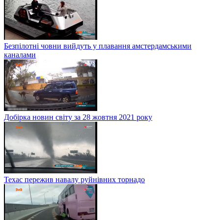
Безпілотні човни вийдуть у плавання амстердамськими
каналами
Добірка новин світу за 28 жовтня 2021 року
Техас пережив навалу руйнівних торнадо