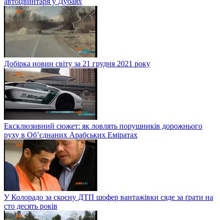
автоцвинтаря у Дубаях
Добірка новин світу за 21 грудня 2021 року
Ексклюзивний сюжет: як ловлять порушників дорожнього
руху в Об’єднаних Арабських Еміратах
У Колорадо за скоєну ДТП шофер вантажівки сяде за ґрати на
сто десять років