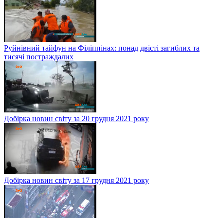
Руйнівний тайфун на Філіппінах: понад двісті загиблих та
тисячі постраждалих
Добірка новин світу за 20 грудня 2021 року
Добірка новин світу за 17 грудня 2021 року