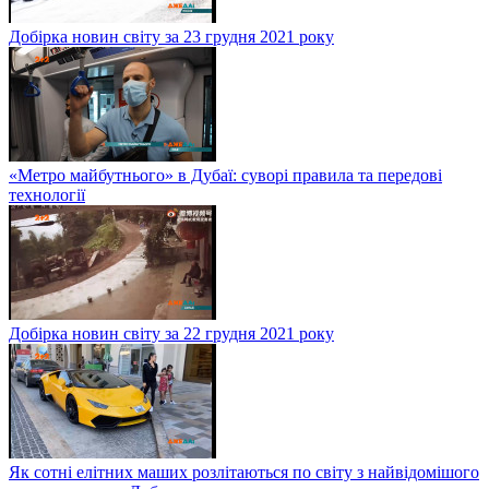
Добірка новин світу за 23 грудня 2021 року
«Метро майбутнього» в Дубаї: суворі правила та передові
технології
Добірка новин світу за 22 грудня 2021 року
Як сотні елітних маших розлітаються по світу з найвідомішого