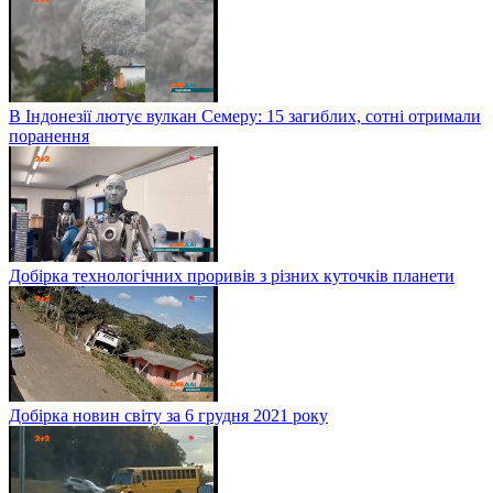
В Індонезії лютує вулкан Семеру: 15 загиблих, сотні отримали
поранення
Добірка технологічних проривів з різних куточків планети
Добірка новин світу за 6 грудня 2021 року