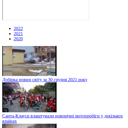
2022
2021
2020
Добірка новин світу за 30 грудня 2021 року
Санта-Клауси влаштували новорічні мотопробіги у декількох
країнах