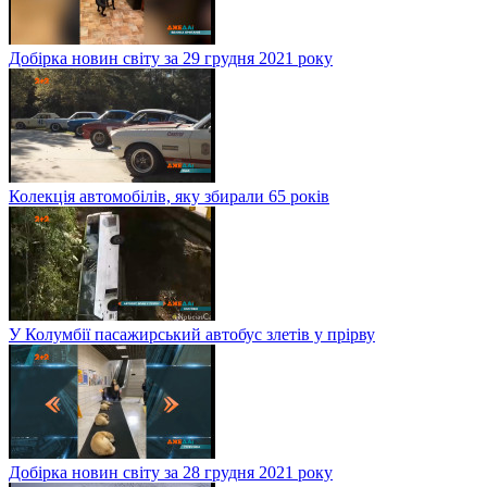
Добірка новин світу за 29 грудня 2021 року
Колекція автомобілів, яку збирали 65 років
У Колумбії пасажирський автобус злетів у прірву
Добірка новин світу за 28 грудня 2021 року