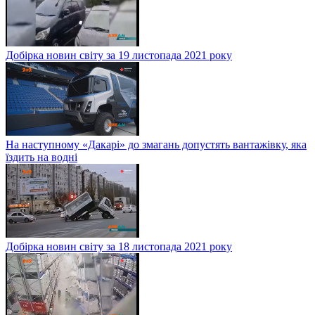
Добірка новин світу за 19 листопада 2021 року
На наступному «Дакарі» до змагань допустять вантажівку, яка
їздить на водні
Добірка новин світу за 18 листопада 2021 року