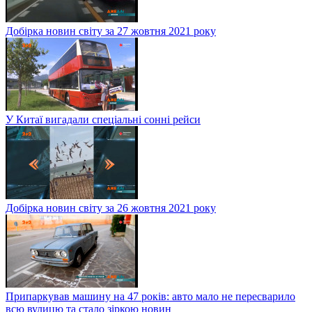
Добірка новин світу за 27 жовтня 2021 року
У Китаї вигадали спеціальні сонні рейси
Добірка новин світу за 26 жовтня 2021 року
Припаркував машину на 47 років: авто мало не пересварило
всю вулицю та стало зіркою новин