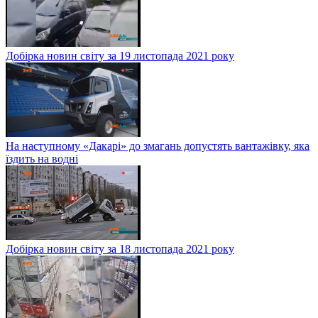
Добірка новин світу за 19 листопада 2021 року
На наступному «Дакарі» до змагань допустять вантажівку, яка
їздить на водні
Добірка новин світу за 18 листопада 2021 року