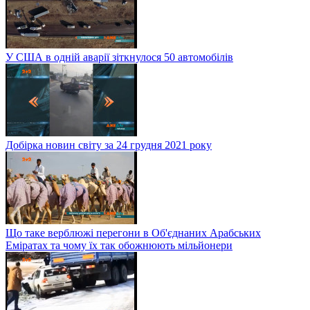
У США в одній аварії зіткнулося 50 автомобілів
Добірка новин світу за 24 грудня 2021 року
Що таке верблюжі перегони в Об'єднаних Арабських
Еміратах та чому їх так обожнюють мільйонери