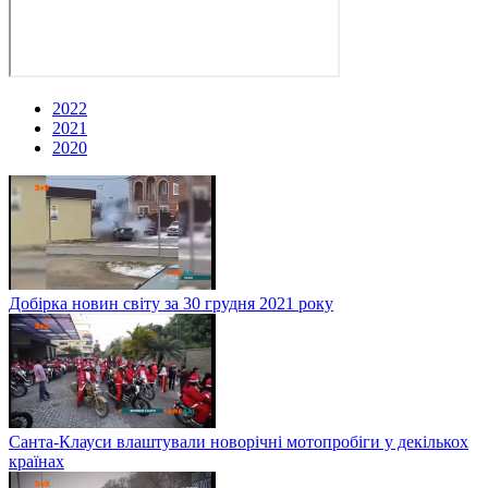
2022
2021
2020
Добірка новин світу за 30 грудня 2021 року
Санта-Клауси влаштували новорічні мотопробіги у декількох
країнах