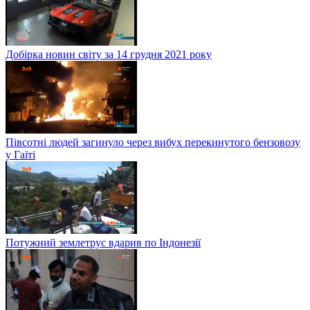
Добірка новин світу за 14 грудня 2021 року
Півсотні людей загинуло через вибух перекинутого бензовозу
у Гаїті
Потужний землетрус вдарив по Індонезії