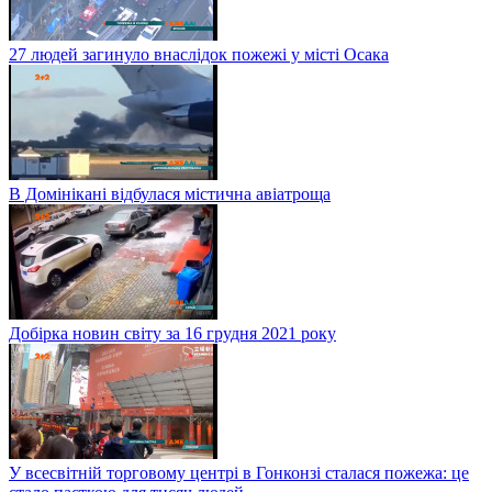
27 людей загинуло внаслідок пожежі у місті Осака
В Домінікані відбулася містична авіатроща
Добірка новин світу за 16 грудня 2021 року
У всесвітній торговому центрі в Гонконзі сталася пожежа: це