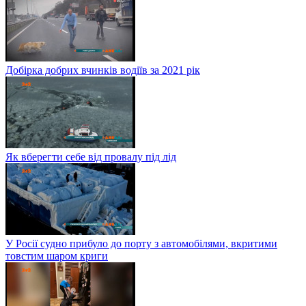
Добірка добрих вчинків водіїв за 2021 рік
Як вберегти себе від провалу під лід
У Росії судно прибуло до порту з автомобілями, вкритими
товстим шаром криги