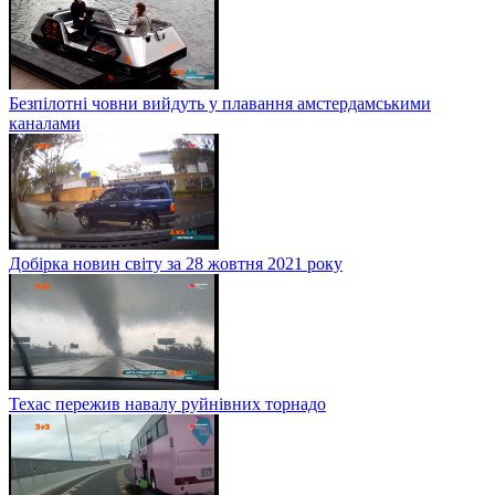
Безпілотні човни вийдуть у плавання амстердамськими
каналами
Добірка новин світу за 28 жовтня 2021 року
Техас пережив навалу руйнівних торнадо