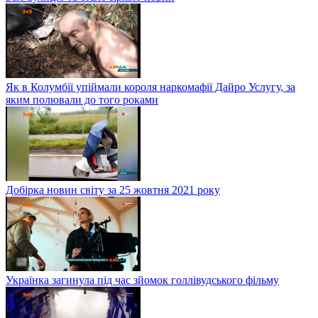
Як в Колумбії упіймали короля наркомафії Дайро Услугу, за
яким полювали до того роками
Добірка новин світу за 25 жовтня 2021 року
Українка загинула під час зйомок голлівудського фільму