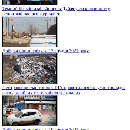
Темний бік міста мільйонерів Дубая у ексклюзивному
репортажі нашого журналіста
Добірка новин світу за 13 грудня 2021 року
Центральною частиною США прокотилися потужні торнадо:
сотня загиблих та тисячі постраждалих
Добірка новин світу за 10 грудня 2021 року