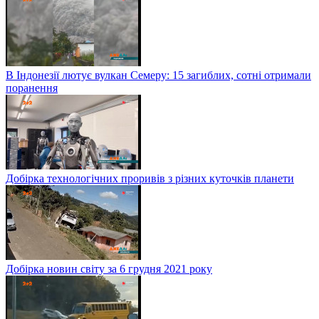
В Індонезії лютує вулкан Семеру: 15 загиблих, сотні отримали
поранення
Добірка технологічних проривів з різних куточків планети
Добірка новин світу за 6 грудня 2021 року