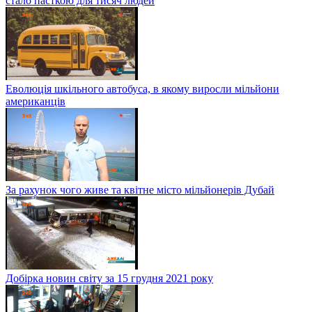
стало пасткою для тисяч людей
Еволюція шкільного автобуса, в якому виросли мільйони
американців
За рахунок чого живе та квітне місто мільйонерів Дубай
Добірка новин світу за 15 грудня 2021 року