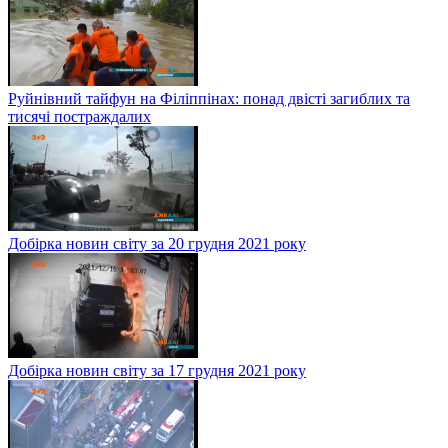
Руйнівний тайфун на Філіппінах: понад двісті загиблих та
тисячі постраждалих
Добірка новин світу за 20 грудня 2021 року
Добірка новин світу за 17 грудня 2021 року