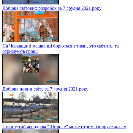
Добірка світових розробок за 7 грудня 2021 року
На Черкащині мешканці борються з тими, хто смітить, та
отримують гроші
Добірка новин світу за 7 грудня 2021 року
Покинутий аеродром “Широке” може отримати друге життя