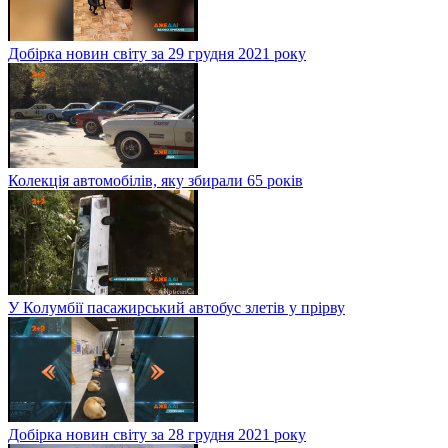
Добірка новин світу за 29 грудня 2021 року
Колекція автомобілів, яку збирали 65 років
У Колумбії пасажирський автобус злетів у прірву
Добірка новин світу за 28 грудня 2021 року