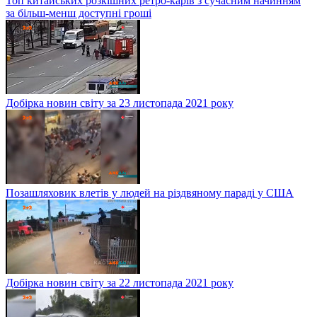
Топ китайських розкішних ретро-карів з сучасним начинням
за більш-менш доступні гроші
Добірка новин світу за 23 листопада 2021 року
Позашляховик влетів у людей на різдвяному параді у США
Добірка новин світу за 22 листопада 2021 року