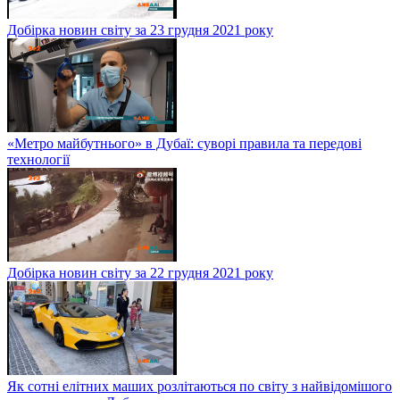
Добірка новин світу за 23 грудня 2021 року
«Метро майбутнього» в Дубаї: суворі правила та передові
технології
Добірка новин світу за 22 грудня 2021 року
Як сотні елітних маших розлітаються по світу з найвідомішого