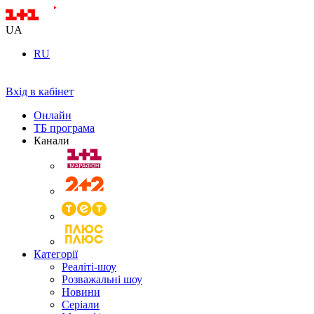
UA
RU
Вхід в кабінет
Онлайн
ТБ програма
Канали
Категорії
Реаліті-шоу
Розважальні шоу
Новини
Серіали