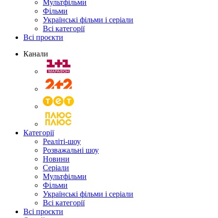
Мультфільми
Фільми
Українські фільми і серіали
Всі категорії
Всі проєкти
Канали
Категорії
Реаліті-шоу
Розважальні шоу
Новини
Серіали
Мультфільми
Фільми
Українські фільми і серіали
Всі категорії
Всі проєкти