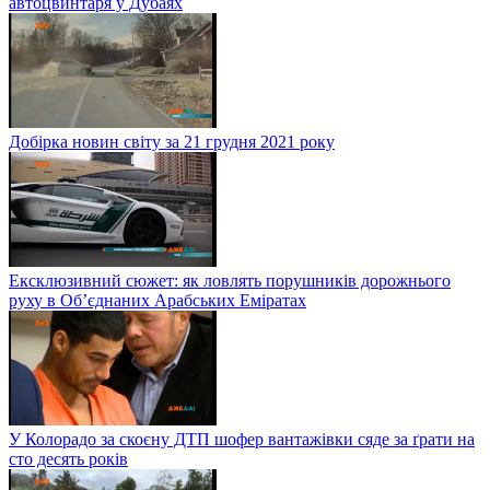
автоцвинтаря у Дубаях
Добірка новин світу за 21 грудня 2021 року
Ексклюзивний сюжет: як ловлять порушників дорожнього
руху в Об’єднаних Арабських Еміратах
У Колорадо за скоєну ДТП шофер вантажівки сяде за ґрати на
сто десять років