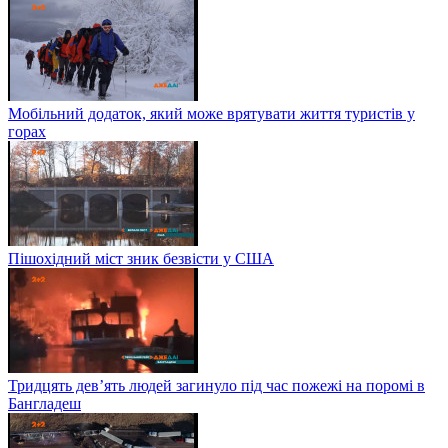
Мобільний додаток, який може врятувати життя туристів у
горах
Пішохідний міст зник безвісти у США
Тридцять дев’ять людей загинуло під час пожежі на поромі в
Бангладеш