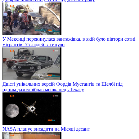
У Мексиці перекинулася вантажівка, в якій було півтори сотні
мігрантів: 55 людей загинуло
Двісті унікальних версій Фордів Мустангів та Шелбі під
одним дахом зібрав мешканець Техасу
NASA планує висадити на Місяці десант