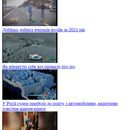
Добірка добрих вчинків водіїв за 2021 рік
Як вберегти себе від провалу під лід
У Росії судно прибуло до порту з автомобілями, вкритими
товстим шаром криги