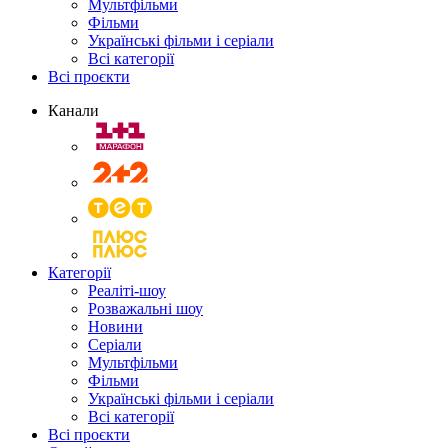
Мультфільми
Фільми
Українські фільми і серіали
Всі категорії
Всі проєкти
Канали
Категорії
Реаліті-шоу
Розважальні шоу
Новини
Серіали
Мультфільми
Фільми
Українські фільми і серіали
Всі категорії
Всі проєкти