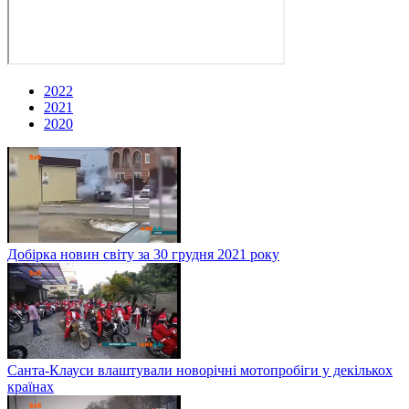
2022
2021
2020
Добірка новин світу за 30 грудня 2021 року
Санта-Клауси влаштували новорічні мотопробіги у декількох
країнах