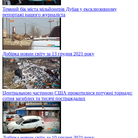
Темний бік міста мільйонерів Дубая у ексклюзивному
репортажі нашого журналіста
Добірка новин світу за 13 грудня 2021 року
Центральною частиною США прокотилися потужні торнадо:
сотня загиблих та тисячі постраждалих
Добірка новин світу за 10 грудня 2021 року