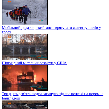
Мобільний додаток, який може врятувати життя туристів у
горах
Пішохідний міст зник безвісти у США
Тридцять дев’ять людей загинуло під час пожежі на поромі в
Бангладеш