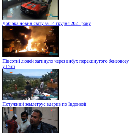
Добірка новин світу за 14 грудня 2021 року
Півсотні людей загинуло через вибух перекинутого бензовозу
у Гаїті
Потужний землетрус вдарив по Індонезії