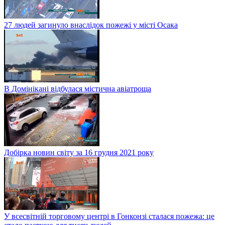
27 людей загинуло внаслідок пожежі у місті Осака
В Домінікані відбулася містична авіатроща
Добірка новин світу за 16 грудня 2021 року
У всесвітній торговому центрі в Гонконзі сталася пожежа: це