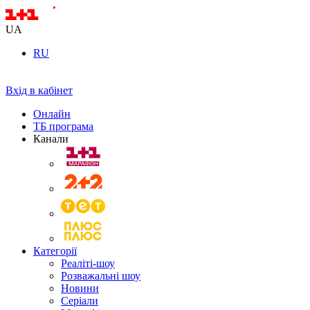
UA
RU
Вхід в кабінет
Онлайн
ТБ програма
Канали
Категорії
Реаліті-шоу
Розважальні шоу
Новини
Серіали