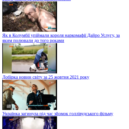
Як в Колумбії упіймали короля наркомафії Дайро Услугу, за
яким полювали до того роками
Добірка новин світу за 25 жовтня 2021 року
Українка загинула під час зйомок голлівудського фільму