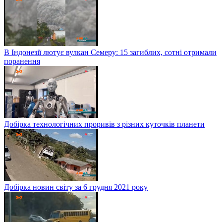
В Індонезії лютує вулкан Семеру: 15 загиблих, сотні отримали
поранення
Добірка технологічних проривів з різних куточків планети
Добірка новин світу за 6 грудня 2021 року