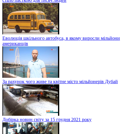
стало пасткою для тисяч людей
Еволюція шкільного автобуса, в якому виросли мільйони
американців
За рахунок чого живе та квітне місто мільйонерів Дубай
Добірка новин світу за 15 грудня 2021 року