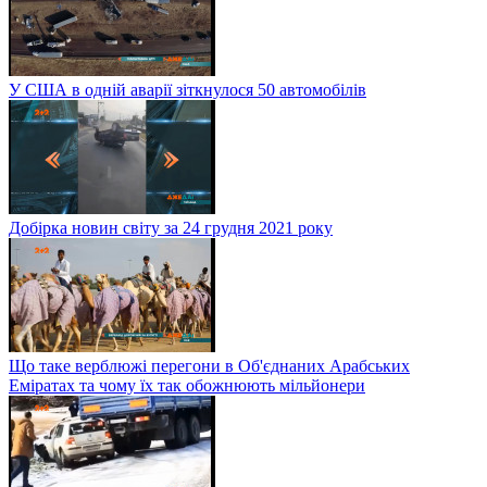
У США в одній аварії зіткнулося 50 автомобілів
Добірка новин світу за 24 грудня 2021 року
Що таке верблюжі перегони в Об'єднаних Арабських
Еміратах та чому їх так обожнюють мільйонери