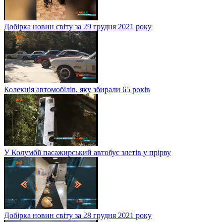
Добірка новин світу за 29 грудня 2021 року
Колекція автомобілів, яку збирали 65 років
У Колумбії пасажирський автобус злетів у прірву
Добірка новин світу за 28 грудня 2021 року