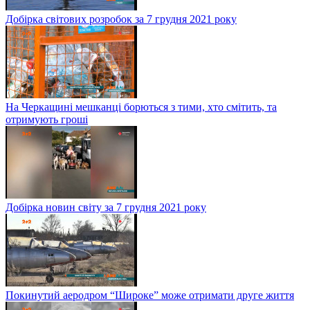
Добірка світових розробок за 7 грудня 2021 року
На Черкащині мешканці борються з тими, хто смітить, та
отримують гроші
Добірка новин світу за 7 грудня 2021 року
Покинутий аеродром “Широке” може отримати друге життя