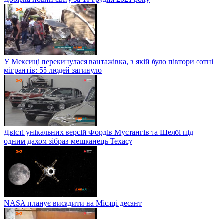
У Мексиці перекинулася вантажівка, в якій було півтори сотні
мігрантів: 55 людей загинуло
Двісті унікальних версій Фордів Мустангів та Шелбі під
одним дахом зібрав мешканець Техасу
NASA планує висадити на Місяці десант