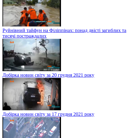
Руйнівний тайфун на Філіппінах: понад двісті загиблих та
тисячі постраждалих
Добірка новин світу за 20 грудня 2021 року
Добірка новин світу за 17 грудня 2021 року