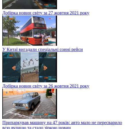
Добірка новин світу за 27 жовтня 2021 року
У Китаї вигадали спеціальні сонні рейси
Добірка новин світу за 26 жовтня 2021 року
Припаркував машину на 47 років: авто мало не пересварило
всю вулицю та стало зіркою новин