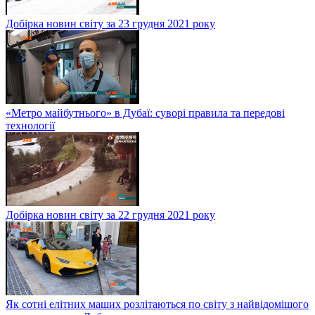
Добірка новин світу за 23 грудня 2021 року
«Метро майбутнього» в Дубаї: суворі правила та передові
технології
Добірка новин світу за 22 грудня 2021 року
Як сотні елітних маших розлітаються по світу з найвідомішого