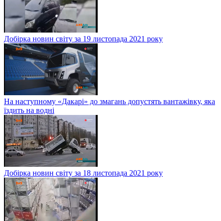
Добірка новин світу за 19 листопада 2021 року
На наступному «Дакарі» до змагань допустять вантажівку, яка
їздить на водні
Добірка новин світу за 18 листопада 2021 року