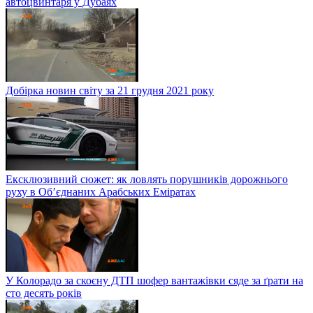
автоцвинтаря у Дубаях
Добірка новин світу за 21 грудня 2021 року
Ексклюзивний сюжет: як ловлять порушників дорожнього
руху в Об’єднаних Арабських Еміратах
У Колорадо за скоєну ДТП шофер вантажівки сяде за ґрати на
сто десять років