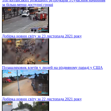
Топ китайських розкішних ретро-карів з сучасним начинням
за більш-менш доступні гроші
Добірка новин світу за 23 листопада 2021 року
Позашляховик влетів у людей на різдвяному параді у США
Добірка новин світу за 22 листопада 2021 року