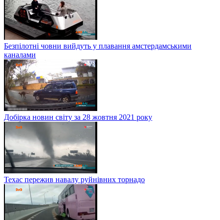
Безпілотні човни вийдуть у плавання амстердамськими
каналами
Добірка новин світу за 28 жовтня 2021 року
Техас пережив навалу руйнівних торнадо