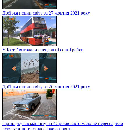
Добірка новин світу за 27 жовтня 2021 року
У Китаї вигадали спеціальні сонні рейси
Добірка новин світу за 26 жовтня 2021 року
Припаркував машину на 47 років: авто мало не пересварило
всю вулицю та стало зіркою новин