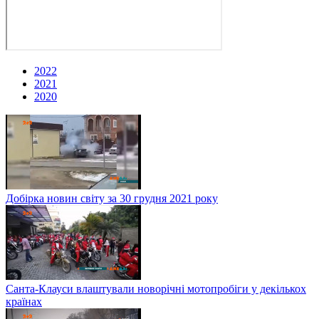
2022
2021
2020
Добірка новин світу за 30 грудня 2021 року
Санта-Клауси влаштували новорічні мотопробіги у декількох
країнах