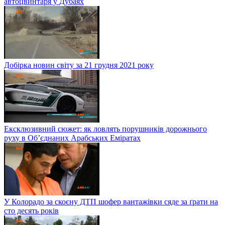
автоцвинтаря у Дубаях
Добірка новин світу за 21 грудня 2021 року
Ексклюзивний сюжет: як ловлять порушників дорожнього
руху в Об’єднаних Арабських Еміратах
У Колорадо за скоєну ДТП шофер вантажівки сяде за ґрати на
сто десять років