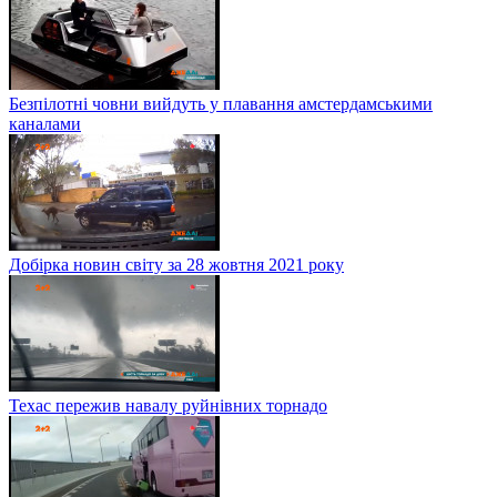
Безпілотні човни вийдуть у плавання амстердамськими
каналами
Добірка новин світу за 28 жовтня 2021 року
Техас пережив навалу руйнівних торнадо