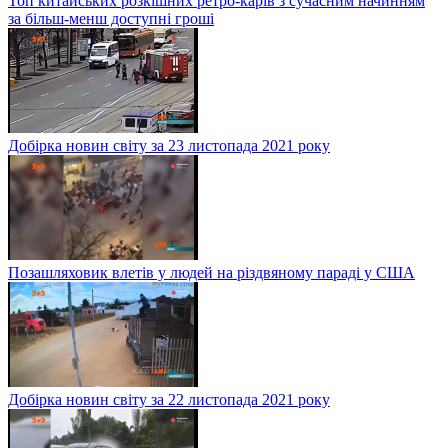
Топ китайських розкішних ретро-карів з сучасним начинням
за більш-менш доступні гроші
Добірка новин світу за 23 листопада 2021 року
Позашляховик влетів у людей на різдвяному параді у США
Добірка новин світу за 22 листопада 2021 року