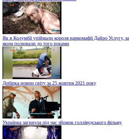
Як в Колумбії упіймали короля наркомафії Дайро Услугу, за
яким полювали до того роками
Добірка новин світу за 25 жовтня 2021 року
Українка загинула під час зйомок голлівудського фільму