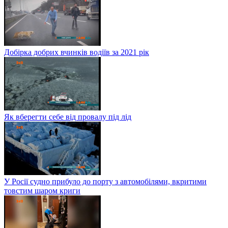
Добірка добрих вчинків водіїв за 2021 рік
Як вберегти себе від провалу під лід
У Росії судно прибуло до порту з автомобілями, вкритими
товстим шаром криги