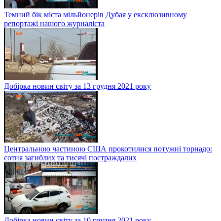
Темний бік міста мільйонерів Дубая у ексклюзивному
репортажі нашого журналіста
Добірка новин світу за 13 грудня 2021 року
Центральною частиною США прокотилися потужні торнадо:
сотня загиблих та тисячі постраждалих
Добірка новин світу за 10 грудня 2021 року