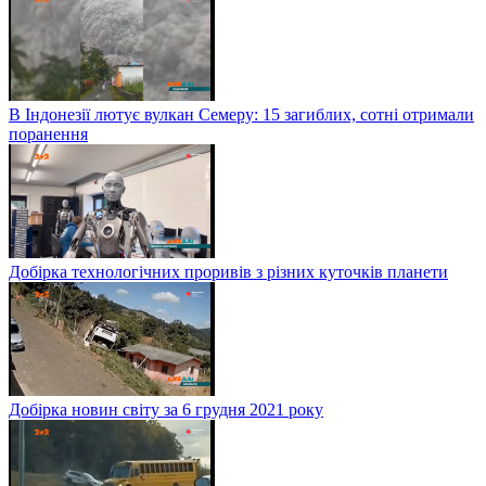
В Індонезії лютує вулкан Семеру: 15 загиблих, сотні отримали
поранення
Добірка технологічних проривів з різних куточків планети
Добірка новин світу за 6 грудня 2021 року