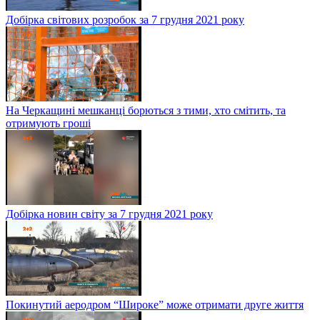
Добірка світових розробок за 7 грудня 2021 року
На Черкащині мешканці борються з тими, хто смітить, та
отримують гроші
Добірка новин світу за 7 грудня 2021 року
Покинутий аеродром “Широке” може отримати друге життя