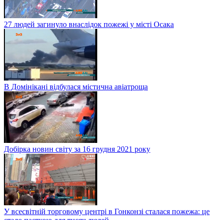
27 людей загинуло внаслідок пожежі у місті Осака
В Домінікані відбулася містична авіатроща
Добірка новин світу за 16 грудня 2021 року
У всесвітній торговому центрі в Гонконзі сталася пожежа: це