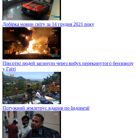
Добірка новин світу за 14 грудня 2021 року
Півсотні людей загинуло через вибух перекинутого бензовозу
у Гаїті
Потужний землетрус вдарив по Індонезії