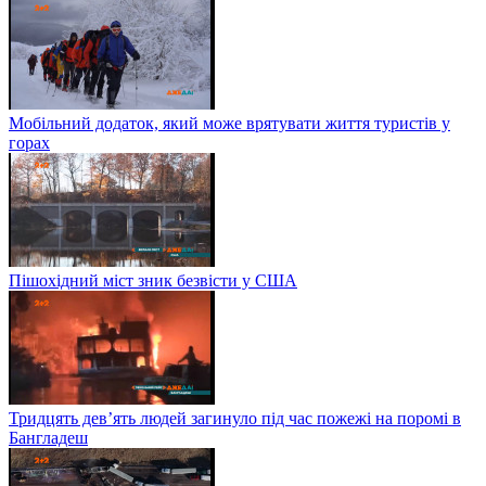
Мобільний додаток, який може врятувати життя туристів у
горах
Пішохідний міст зник безвісти у США
Тридцять дев’ять людей загинуло під час пожежі на поромі в
Бангладеш