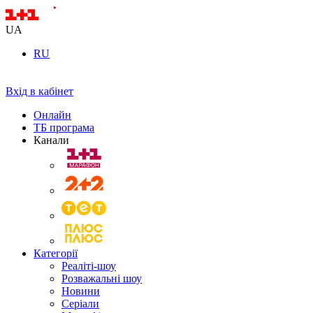
UA
RU
Вхід в кабінет
Онлайн
ТБ програма
Канали
Категорії
Реаліті-шоу
Розважальні шоу
Новини
Серіали