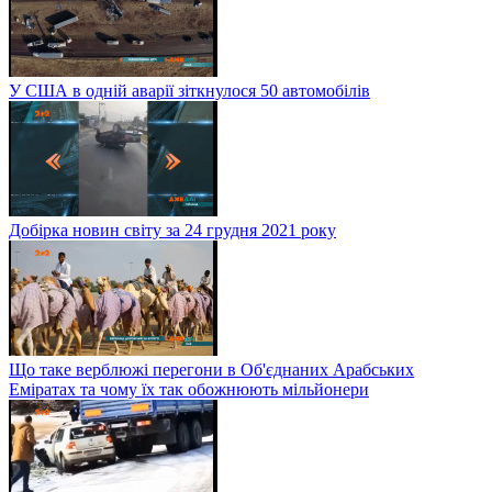
У США в одній аварії зіткнулося 50 автомобілів
Добірка новин світу за 24 грудня 2021 року
Що таке верблюжі перегони в Об'єднаних Арабських
Еміратах та чому їх так обожнюють мільйонери