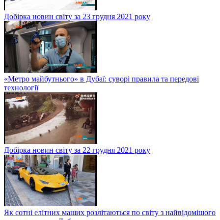
Добірка новин світу за 23 грудня 2021 року
«Метро майбутнього» в Дубаї: суворі правила та передові
технології
Добірка новин світу за 22 грудня 2021 року
Як сотні елітних маших розлітаються по світу з найвідомішого