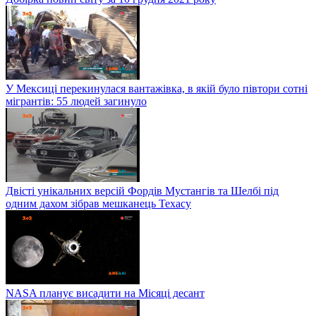
У Мексиці перекинулася вантажівка, в якій було півтори сотні
мігрантів: 55 людей загинуло
Двісті унікальних версій Фордів Мустангів та Шелбі під
одним дахом зібрав мешканець Техасу
NASA планує висадити на Місяці десант