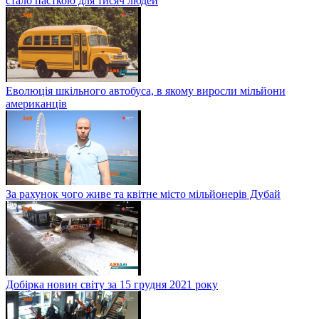
стало пасткою для тисяч людей
Еволюція шкільного автобуса, в якому виросли мільйони
американців
За рахунок чого живе та квітне місто мільйонерів Дубай
Добірка новин світу за 15 грудня 2021 року