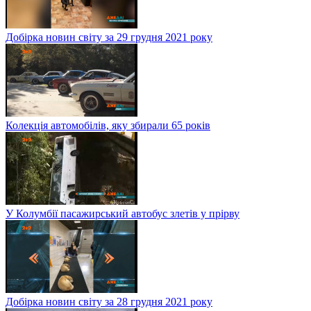
Добірка новин світу за 29 грудня 2021 року
Колекція автомобілів, яку збирали 65 років
У Колумбії пасажирський автобус злетів у прірву
Добірка новин світу за 28 грудня 2021 року