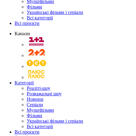
Мультфільми
Фільми
Українські фільми і серіали
Всі категорії
Всі проєкти
Канали
Категорії
Реаліті-шоу
Розважальні шоу
Новини
Серіали
Мультфільми
Фільми
Українські фільми і серіали
Всі категорії
Всі проєкти