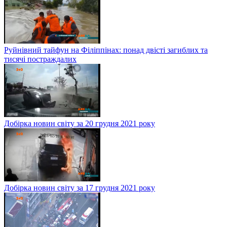
Руйнівний тайфун на Філіппінах: понад двісті загиблих та
тисячі постраждалих
Добірка новин світу за 20 грудня 2021 року
Добірка новин світу за 17 грудня 2021 року