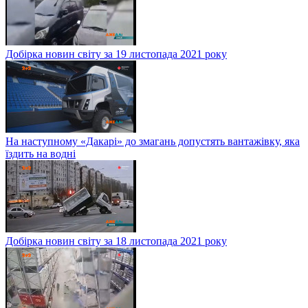
Добірка новин світу за 19 листопада 2021 року
На наступному «Дакарі» до змагань допустять вантажівку, яка
їздить на водні
Добірка новин світу за 18 листопада 2021 року