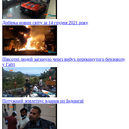
Добірка новин світу за 14 грудня 2021 року
Півсотні людей загинуло через вибух перекинутого бензовозу
у Гаїті
Потужний землетрус вдарив по Індонезії