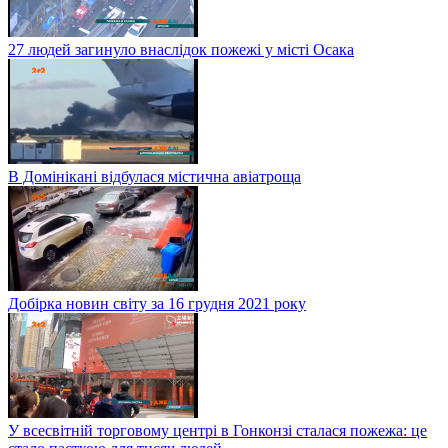
27 людей загинуло внаслідок пожежі у місті Осака
В Домінікані відбулася містична авіатроща
Добірка новин світу за 16 грудня 2021 року
У всесвітній торговому центрі в Гонконзі сталася пожежа: це