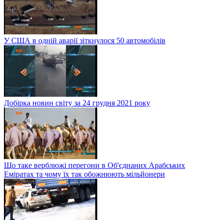
У США в одній аварії зіткнулося 50 автомобілів
Добірка новин світу за 24 грудня 2021 року
Що таке верблюжі перегони в Об'єднаних Арабських
Еміратах та чому їх так обожнюють мільйонери