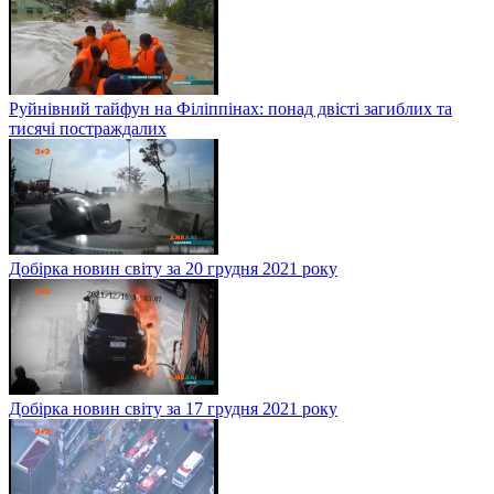
Руйнівний тайфун на Філіппінах: понад двісті загиблих та
тисячі постраждалих
Добірка новин світу за 20 грудня 2021 року
Добірка новин світу за 17 грудня 2021 року