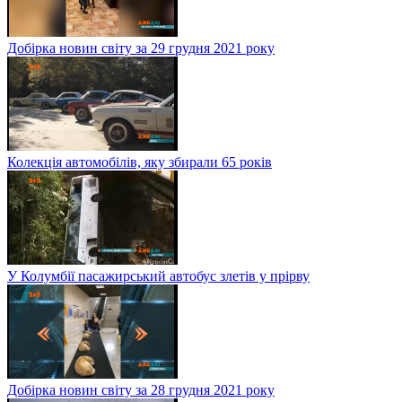
Добірка новин світу за 29 грудня 2021 року
Колекція автомобілів, яку збирали 65 років
У Колумбії пасажирський автобус злетів у прірву
Добірка новин світу за 28 грудня 2021 року