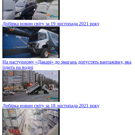
Добірка новин світу за 19 листопада 2021 року
На наступному «Дакарі» до змагань допустять вантажівку, яка
їздить на водні
Добірка новин світу за 18 листопада 2021 року