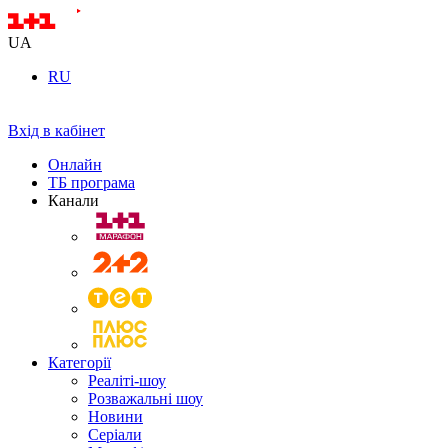
UA
RU
Вхід в кабінет
Онлайн
ТБ програма
Канали
Категорії
Реаліті-шоу
Розважальні шоу
Новини
Серіали