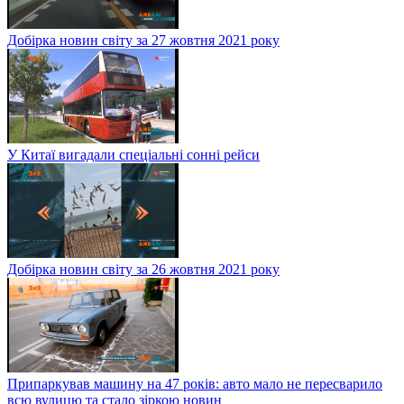
Добірка новин світу за 27 жовтня 2021 року
У Китаї вигадали спеціальні сонні рейси
Добірка новин світу за 26 жовтня 2021 року
Припаркував машину на 47 років: авто мало не пересварило
всю вулицю та стало зіркою новин