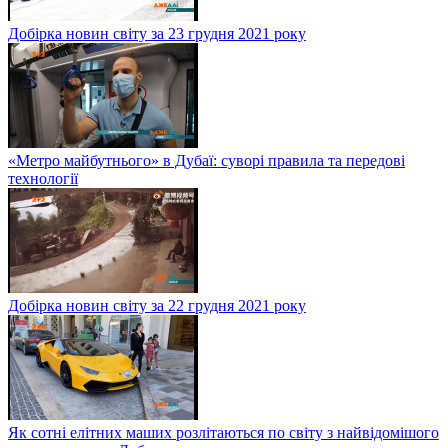
Добірка новин світу за 23 грудня 2021 року
«Метро майбутнього» в Дубаї: суворі правила та передові
технології
Добірка новин світу за 22 грудня 2021 року
Як сотні елітних маших розлітаються по світу з найвідомішого