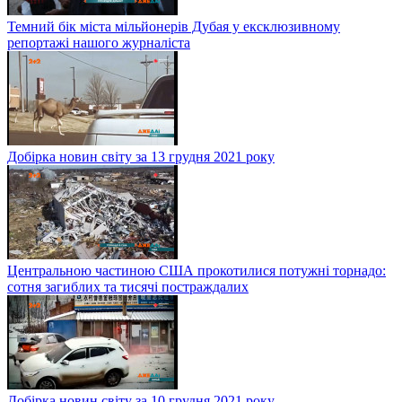
Темний бік міста мільйонерів Дубая у ексклюзивному
репортажі нашого журналіста
Добірка новин світу за 13 грудня 2021 року
Центральною частиною США прокотилися потужні торнадо:
сотня загиблих та тисячі постраждалих
Добірка новин світу за 10 грудня 2021 року