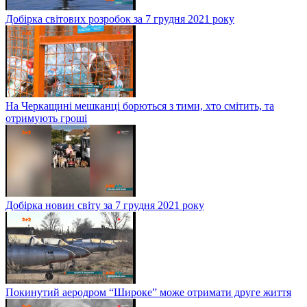
Добірка світових розробок за 7 грудня 2021 року
На Черкащині мешканці борються з тими, хто смітить, та
отримують гроші
Добірка новин світу за 7 грудня 2021 року
Покинутий аеродром “Широке” може отримати друге життя