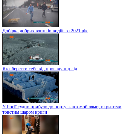
Добірка добрих вчинків водіїв за 2021 рік
Як вберегти себе від провалу під лід
У Росії судно прибуло до порту з автомобілями, вкритими
товстим шаром криги