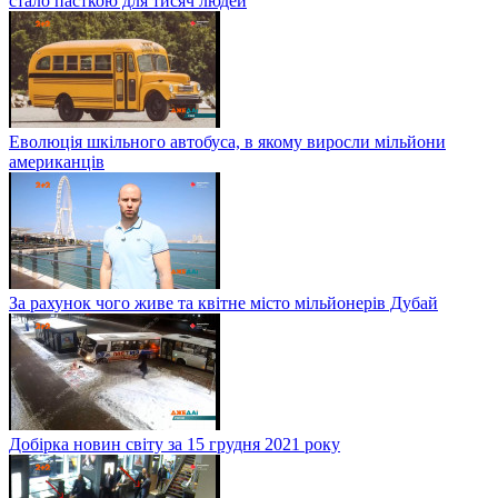
стало пасткою для тисяч людей
Еволюція шкільного автобуса, в якому виросли мільйони
американців
За рахунок чого живе та квітне місто мільйонерів Дубай
Добірка новин світу за 15 грудня 2021 року