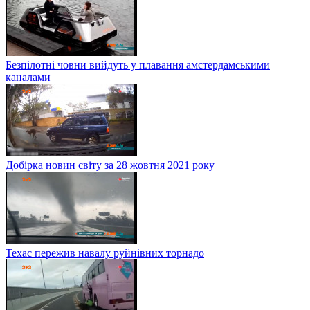
Безпілотні човни вийдуть у плавання амстердамськими
каналами
Добірка новин світу за 28 жовтня 2021 року
Техас пережив навалу руйнівних торнадо