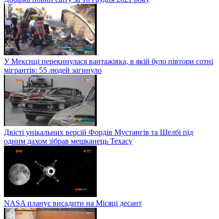
У Мексиці перекинулася вантажівка, в якій було півтори сотні
мігрантів: 55 людей загинуло
Двісті унікальних версій Фордів Мустангів та Шелбі під
одним дахом зібрав мешканець Техасу
NASA планує висадити на Місяці десант