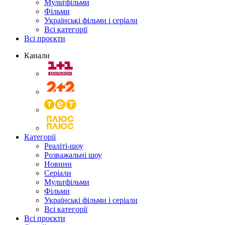
Мультфільми
Фільми
Українські фільми і серіали
Всі категорії
Всі проєкти
Канали
Категорії
Реаліті-шоу
Розважальні шоу
Новини
Серіали
Мультфільми
Фільми
Українські фільми і серіали
Всі категорії
Всі проєкти