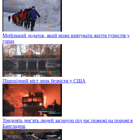
Мобільний додаток, який може врятувати життя туристів у
горах
Пішохідний міст зник безвісти у США
Тридцять дев’ять людей загинуло під час пожежі на поромі в
Бангладеш