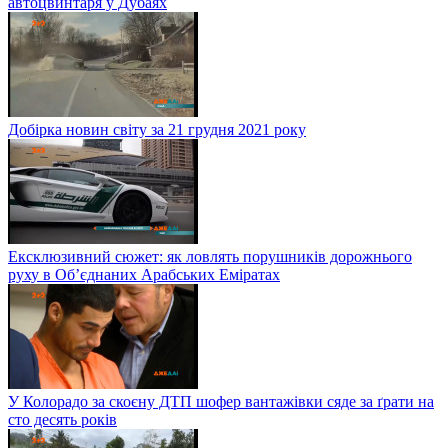
автоцвинтаря у Дубаях
Добірка новин світу за 21 грудня 2021 року
Ексклюзивний сюжет: як ловлять порушників дорожнього
руху в Об’єднаних Арабських Еміратах
У Колорадо за скоєну ДТП шофер вантажівки сяде за ґрати на
сто десять років