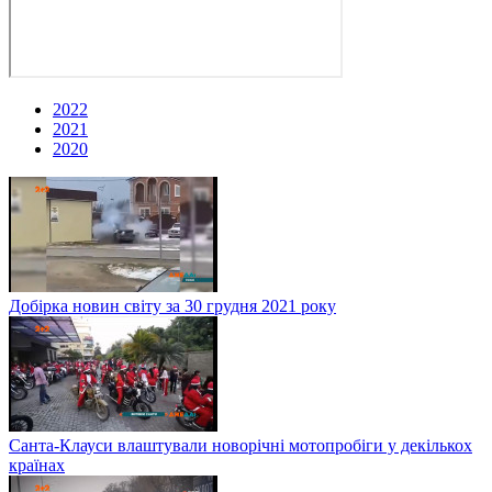
2022
2021
2020
Добірка новин світу за 30 грудня 2021 року
Санта-Клауси влаштували новорічні мотопробіги у декількох
країнах