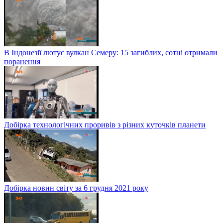
В Індонезії лютує вулкан Семеру: 15 загиблих, сотні отримали
поранення
Добірка технологічних проривів з різних куточків планети
Добірка новин світу за 6 грудня 2021 року