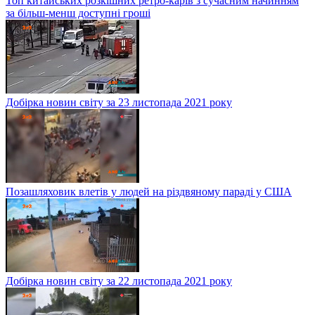
Топ китайських розкішних ретро-карів з сучасним начинням
за більш-менш доступні гроші
Добірка новин світу за 23 листопада 2021 року
Позашляховик влетів у людей на різдвяному параді у США
Добірка новин світу за 22 листопада 2021 року