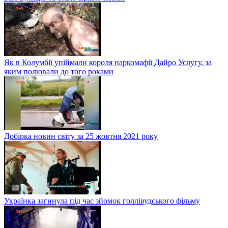
Як в Колумбії упіймали короля наркомафії Дайро Услугу, за
яким полювали до того роками
Добірка новин світу за 25 жовтня 2021 року
Українка загинула під час зйомок голлівудського фільму