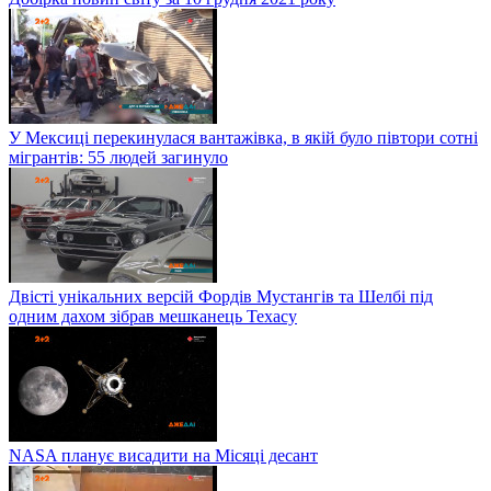
У Мексиці перекинулася вантажівка, в якій було півтори сотні
мігрантів: 55 людей загинуло
Двісті унікальних версій Фордів Мустангів та Шелбі під
одним дахом зібрав мешканець Техасу
NASA планує висадити на Місяці десант