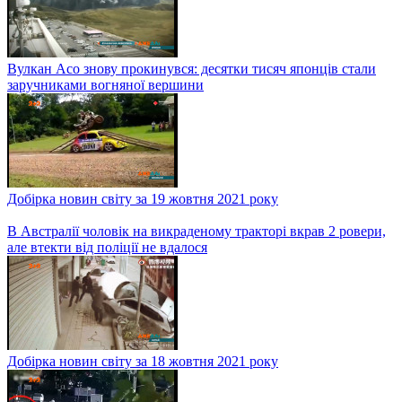
Добірка новин світу за 27 жовтня 2021 року
У Китаї вигадали спеціальні сонні рейси
Добірка новин світу за 26 жовтня 2021 року
Припаркував машину на 47 років: авто мало не пересварило
всю вулицю та стало зіркою новин