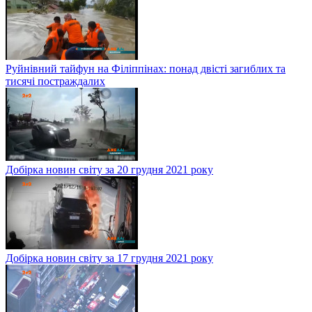
Руйнівний тайфун на Філіппінах: понад двісті загиблих та
тисячі постраждалих
Добірка новин світу за 20 грудня 2021 року
Добірка новин світу за 17 грудня 2021 року