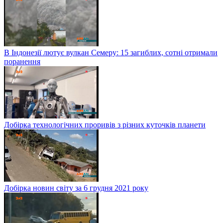
В Індонезії лютує вулкан Семеру: 15 загиблих, сотні отримали
поранення
Добірка технологічних проривів з різних куточків планети
Добірка новин світу за 6 грудня 2021 року