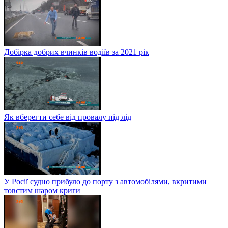
Добірка добрих вчинків водіїв за 2021 рік
Як вберегти себе від провалу під лід
У Росії судно прибуло до порту з автомобілями, вкритими
товстим шаром криги