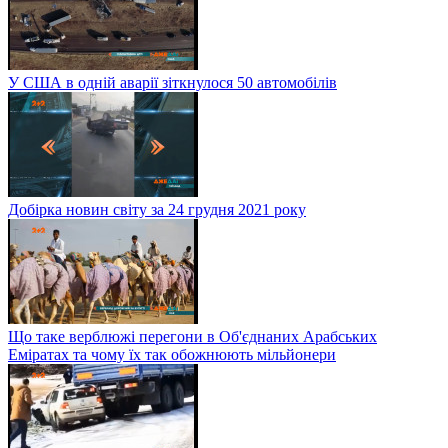
У США в одній аварії зіткнулося 50 автомобілів
Добірка новин світу за 24 грудня 2021 року
Що таке верблюжі перегони в Об'єднаних Арабських
Еміратах та чому їх так обожнюють мільйонери