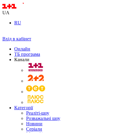
UA
RU
Вхід в кабінет
Онлайн
ТБ програма
Канали
Категорії
Реаліті-шоу
Розважальні шоу
Новини
Серіали