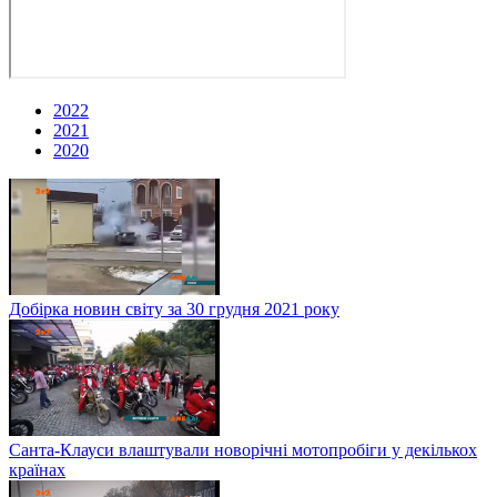
2022
2021
2020
Добірка новин світу за 30 грудня 2021 року
Санта-Клауси влаштували новорічні мотопробіги у декількох
країнах