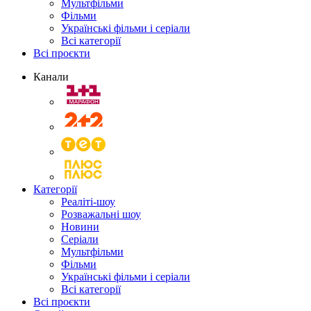
Мультфільми
Фільми
Українські фільми і серіали
Всі категорії
Всі проєкти
Канали
Категорії
Реаліті-шоу
Розважальні шоу
Новини
Серіали
Мультфільми
Фільми
Українські фільми і серіали
Всі категорії
Всі проєкти