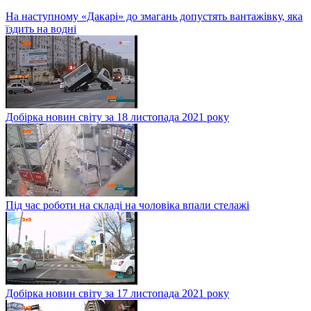
Добірка новин світу за 19 листопада 2021 року
На наступному «Дакарі» до змагань допустять вантажівку, яка
їздить на водні
Добірка новин світу за 18 листопада 2021 року