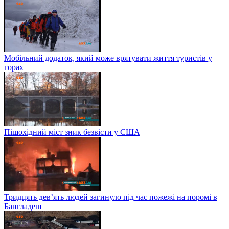
Мобільний додаток, який може врятувати життя туристів у
горах
Пішохідний міст зник безвісти у США
Тридцять дев’ять людей загинуло під час пожежі на поромі в
Бангладеш