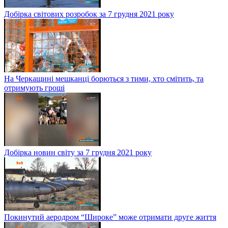
Добірка світових розробок за 7 грудня 2021 року
На Черкащині мешканці борються з тими, хто смітить, та
отримують гроші
Добірка новин світу за 7 грудня 2021 року
Покинутий аеродром “Широке” може отримати друге життя