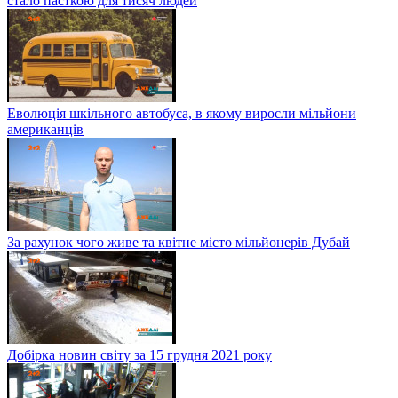
стало пасткою для тисяч людей
Еволюція шкільного автобуса, в якому виросли мільйони
американців
За рахунок чого живе та квітне місто мільйонерів Дубай
Добірка новин світу за 15 грудня 2021 року