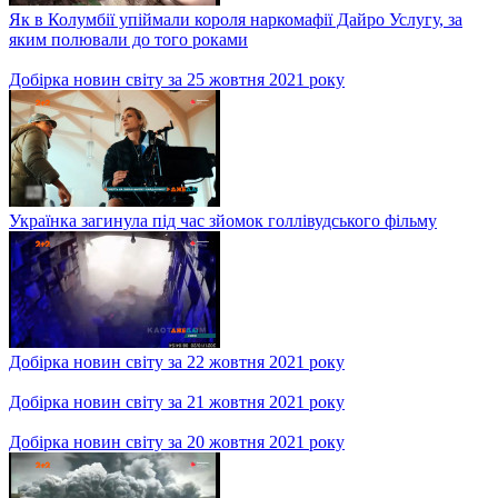
Безпілотні човни вийдуть у плавання амстердамськими
каналами
Добірка новин світу за 28 жовтня 2021 року
Техас пережив навалу руйнівних торнадо