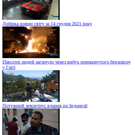
Добірка новин світу за 14 грудня 2021 року
Півсотні людей загинуло через вибух перекинутого бензовозу
у Гаїті
Потужний землетрус вдарив по Індонезії