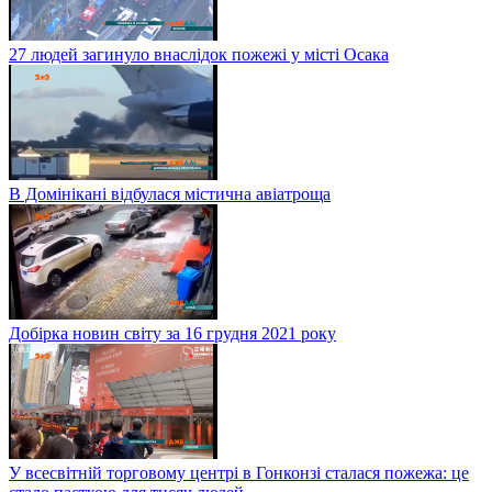
27 людей загинуло внаслідок пожежі у місті Осака
В Домінікані відбулася містична авіатроща
Добірка новин світу за 16 грудня 2021 року
У всесвітній торговому центрі в Гонконзі сталася пожежа: це