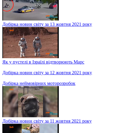
Як в Колумбії упіймали короля наркомафії Дайро Услугу, за
яким полювали до того роками
Добірка новин світу за 25 жовтня 2021 року
Українка загинула під час зйомок голлівудського фільму