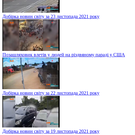
Топ китайських розкішних ретро-карів з сучасним начинням
за більш-менш доступні гроші
Добірка новин світу за 23 листопада 2021 року
Позашляховик влетів у людей на різдвяному параді у США
Добірка новин світу за 22 листопада 2021 року