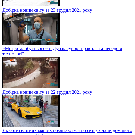
Добірка новин світу за 23 грудня 2021 року
«Метро майбутнього» в Дубаї: суворі правила та передові
технології
Добірка новин світу за 22 грудня 2021 року
Як сотні елітних маших розлітаються по світу з найвідомішого