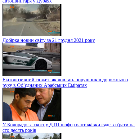
автоцвинтаря у Дубаях
Добірка новин світу за 21 грудня 2021 року
Ексклюзивний сюжет: як ловлять порушників дорожнього
руху в Об’єднаних Арабських Еміратах
У Колорадо за скоєну ДТП шофер вантажівки сяде за ґрати на
сто десять років