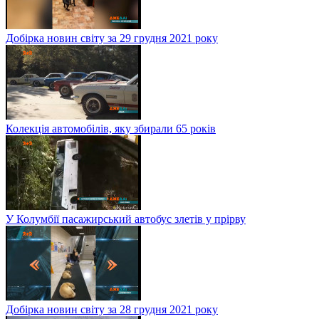
Добірка новин світу за 29 грудня 2021 року
Колекція автомобілів, яку збирали 65 років
У Колумбії пасажирський автобус злетів у прірву
Добірка новин світу за 28 грудня 2021 року