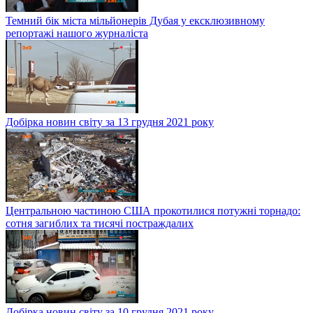
Темний бік міста мільйонерів Дубая у ексклюзивному
репортажі нашого журналіста
Добірка новин світу за 13 грудня 2021 року
Центральною частиною США прокотилися потужні торнадо:
сотня загиблих та тисячі постраждалих
Добірка новин світу за 10 грудня 2021 року