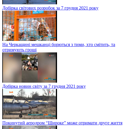
Добірка світових розробок за 7 грудня 2021 року
На Черкащині мешканці борються з тими, хто смітить, та
отримують гроші
Добірка новин світу за 7 грудня 2021 року
Покинутий аеродром “Широке” може отримати друге життя