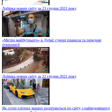
Добірка новин світу за 23 грудня 2021 року
«Метро майбутнього» в Дубаї: суворі правила та передові
технології
Добірка новин світу за 22 грудня 2021 року
Як сотні елітних маших розлітаються по світу з найвідомішого