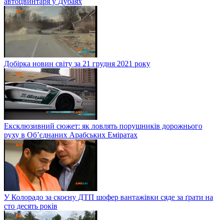
автоцвинтаря у Дубаях
Добірка новин світу за 21 грудня 2021 року
Ексклюзивний сюжет: як ловлять порушників дорожнього
руху в Об’єднаних Арабських Еміратах
У Колорадо за скоєну ДТП шофер вантажівки сяде за ґрати на
сто десять років