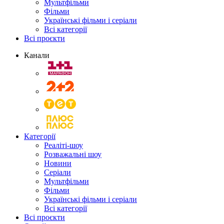
Мультфільми
Фільми
Українські фільми і серіали
Всі категорії
Всі проєкти
Канали
Категорії
Реаліті-шоу
Розважальні шоу
Новини
Серіали
Мультфільми
Фільми
Українські фільми і серіали
Всі категорії
Всі проєкти