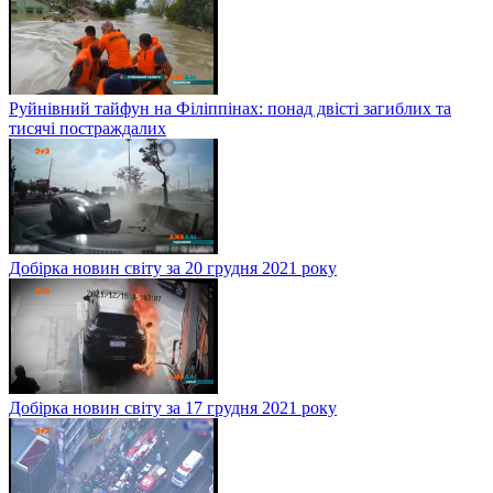
Руйнівний тайфун на Філіппінах: понад двісті загиблих та
тисячі постраждалих
Добірка новин світу за 20 грудня 2021 року
Добірка новин світу за 17 грудня 2021 року