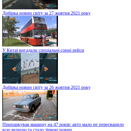
Добірка новин світу за 27 жовтня 2021 року
У Китаї вигадали спеціальні сонні рейси
Добірка новин світу за 26 жовтня 2021 року
Припаркував машину на 47 років: авто мало не пересварило
всю вулицю та стало зіркою новин