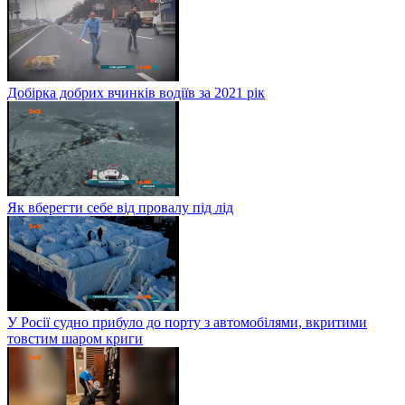
Добірка добрих вчинків водіїв за 2021 рік
Як вберегти себе від провалу під лід
У Росії судно прибуло до порту з автомобілями, вкритими
товстим шаром криги