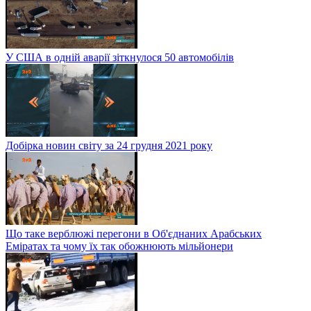
У США в одній аварії зіткнулося 50 автомобілів
Добірка новин світу за 24 грудня 2021 року
Що таке верблюжі перегони в Об'єднаних Арабських
Еміратах та чому їх так обожнюють мільйонери