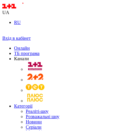
UA
RU
Вхід в кабінет
Онлайн
ТБ програма
Канали
Категорії
Реаліті-шоу
Розважальні шоу
Новини
Серіали