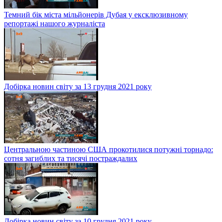
Темний бік міста мільйонерів Дубая у ексклюзивному
репортажі нашого журналіста
Добірка новин світу за 13 грудня 2021 року
Центральною частиною США прокотилися потужні торнадо:
сотня загиблих та тисячі постраждалих
Добірка новин світу за 10 грудня 2021 року