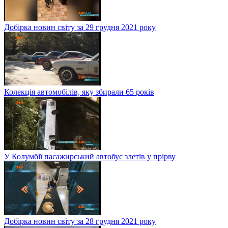
Добірка новин світу за 29 грудня 2021 року
Колекція автомобілів, яку збирали 65 років
У Колумбії пасажирський автобус злетів у прірву
Добірка новин світу за 28 грудня 2021 року