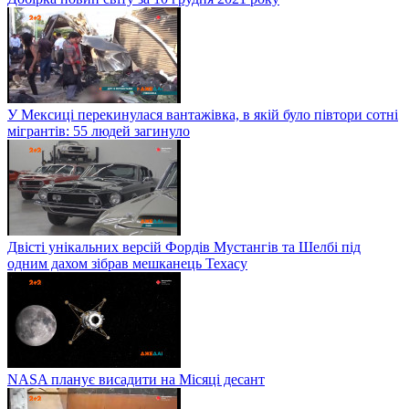
У Мексиці перекинулася вантажівка, в якій було півтори сотні
мігрантів: 55 людей загинуло
Двісті унікальних версій Фордів Мустангів та Шелбі під
одним дахом зібрав мешканець Техасу
NASA планує висадити на Місяці десант