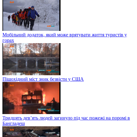
Мобільний додаток, який може врятувати життя туристів у
горах
Пішохідний міст зник безвісти у США
Тридцять дев’ять людей загинуло під час пожежі на поромі в
Бангладеш