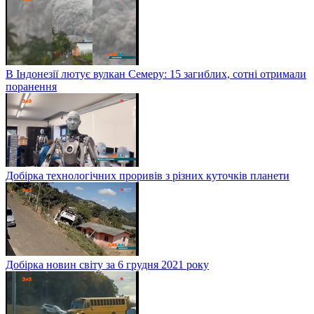
В Індонезії лютує вулкан Семеру: 15 загиблих, сотні отримали
поранення
Добірка технологічних проривів з різних куточків планети
Добірка новин світу за 6 грудня 2021 року