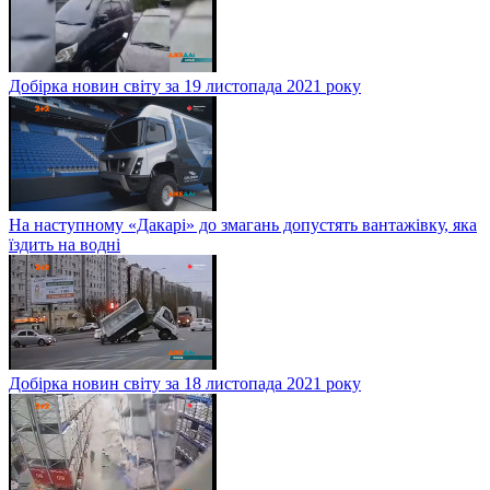
Добірка новин світу за 19 листопада 2021 року
На наступному «Дакарі» до змагань допустять вантажівку, яка
їздить на водні
Добірка новин світу за 18 листопада 2021 року