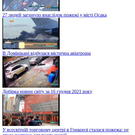
27 людей загинуло внаслідок пожежі у місті Осака
В Домінікані відбулася містична авіатроща
Добірка новин світу за 16 грудня 2021 року
У всесвітній торговому центрі в Гонконзі сталася пожежа: це