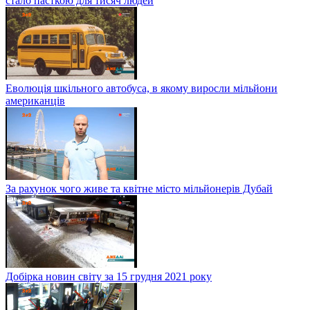
стало пасткою для тисяч людей
Еволюція шкільного автобуса, в якому виросли мільйони
американців
За рахунок чого живе та квітне місто мільйонерів Дубай
Добірка новин світу за 15 грудня 2021 року