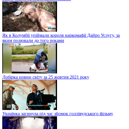
Як в Колумбії упіймали короля наркомафії Дайро Услугу, за
яким полювали до того роками
Добірка новин світу за 25 жовтня 2021 року
Українка загинула під час зйомок голлівудського фільму