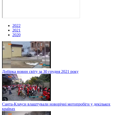
2022
2021
2020
Добірка новин світу за 30 грудня 2021 року
Санта-Клауси влаштували новорічні мотопробіги у декількох
країнах