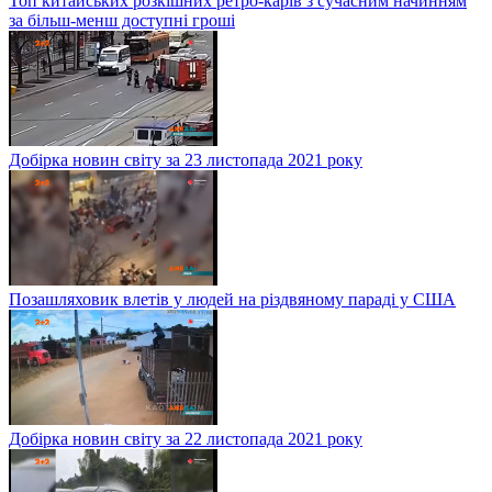
Топ китайських розкішних ретро-карів з сучасним начинням
за більш-менш доступні гроші
Добірка новин світу за 23 листопада 2021 року
Позашляховик влетів у людей на різдвяному параді у США
Добірка новин світу за 22 листопада 2021 року