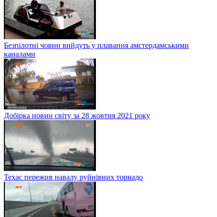
Безпілотні човни вийдуть у плавання амстердамськими
каналами
Добірка новин світу за 28 жовтня 2021 року
Техас пережив навалу руйнівних торнадо