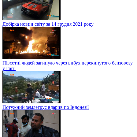
Добірка новин світу за 14 грудня 2021 року
Півсотні людей загинуло через вибух перекинутого бензовозу
у Гаїті
Потужний землетрус вдарив по Індонезії