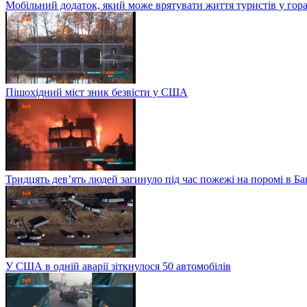
Мобільний додаток, який може врятувати життя туристів у гор
Пішохідний міст зник безвісти у США
Тридцять дев’ять людей загинуло під час пожежі на поромі в Б
У США в одній аварії зіткнулося 50 автомобілів