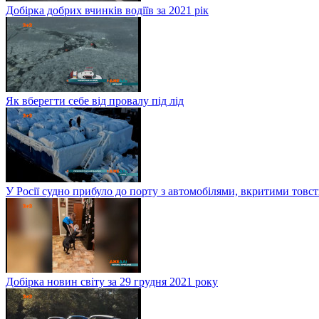
Добірка добрих вчинків водіїв за 2021 рік
Як вберегти себе від провалу під лід
У Росії судно прибуло до порту з автомобілями, вкритими тов
Добірка новин світу за 29 грудня 2021 року