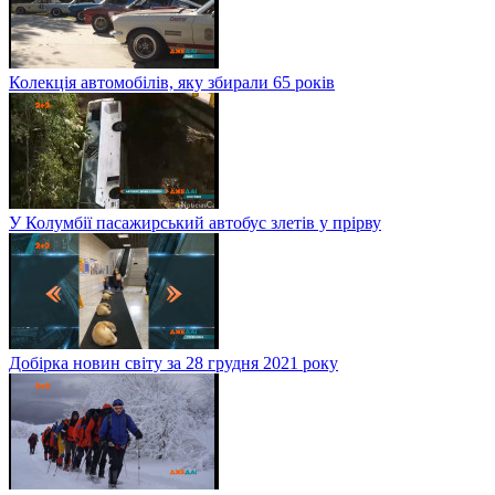
Колекція автомобілів, яку збирали 65 років
У Колумбії пасажирський автобус злетів у прірву
Добірка новин світу за 28 грудня 2021 року