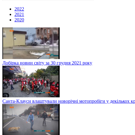
2022
2021
2020
Добірка новин світу за 30 грудня 2021 року
Санта-Клауси влаштували новорічні мотопробіги у декількох к