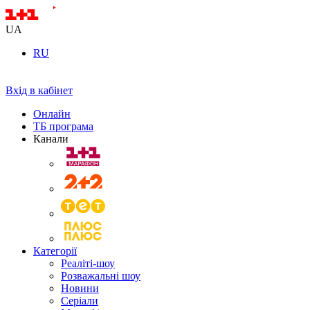
UA
RU
Вхід в кабінет
Онлайн
ТБ програма
Канали
Категорії
Реаліті-шоу
Розважальні шоу
Новини
Серіали