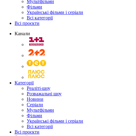
Мультфільми
Фільми
Українські фільми і серіали
Всі категорії
Всі проєкти
Канали
Категорії
Реаліті-шоу
Розважальні шоу
Новини
Серіали
Мультфільми
Фільми
Українські фільми і серіали
Всі категорії
Всі проєкти