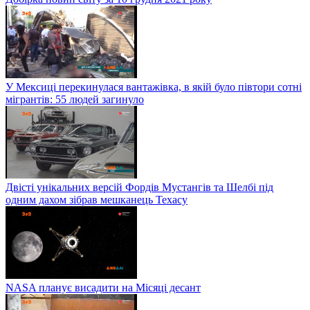
У Мексиці перекинулася вантажівка, в якій було півтори сотні
мігрантів: 55 людей загинуло
Двісті унікальних версій Фордів Мустангів та Шелбі під
одним дахом зібрав мешканець Техасу
NASA планує висадити на Місяці десант