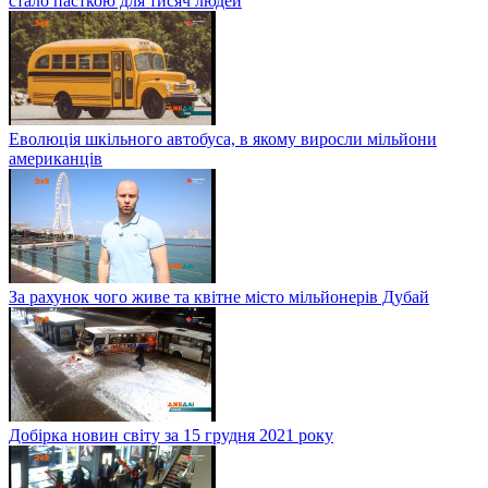
стало пасткою для тисяч людей
Еволюція шкільного автобуса, в якому виросли мільйони
американців
За рахунок чого живе та квітне місто мільйонерів Дубай
Добірка новин світу за 15 грудня 2021 року