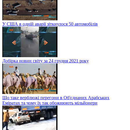
У США в одній аварії зіткнулося 50 автомобілів
Добірка новин світу за 24 грудня 2021 року
Що таке верблюжі перегони в Об'єднаних Арабських
Еміратах та чому їх так обожнюють мільйонери