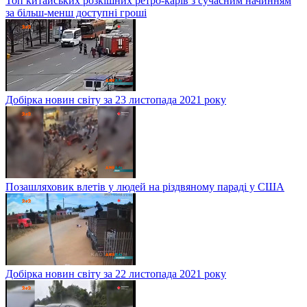
Топ китайських розкішних ретро-карів з сучасним начинням
за більш-менш доступні гроші
Добірка новин світу за 23 листопада 2021 року
Позашляховик влетів у людей на різдвяному параді у США
Добірка новин світу за 22 листопада 2021 року