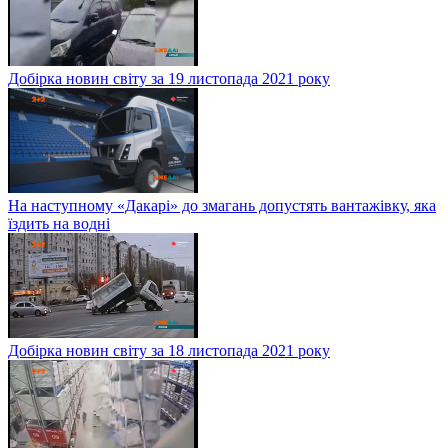
Добірка новин світу за 19 листопада 2021 року
На наступному «Дакарі» до змагань допустять вантажівку, яка
їздить на водні
Добірка новин світу за 18 листопада 2021 року