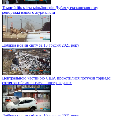
Темний бік міста мільйонерів Дубая у ексклюзивному
репортажі нашого журналіста
Добірка новин світу за 13 грудня 2021 року
Центральною частиною США прокотилися потужні торнадо:
сотня загиблих та тисячі постраждалих
Добірка новин світу за 10 грудня 2021 року