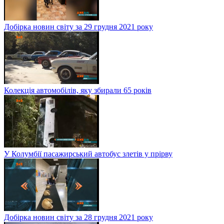
Добірка новин світу за 29 грудня 2021 року
Колекція автомобілів, яку збирали 65 років
У Колумбії пасажирський автобус злетів у прірву
Добірка новин світу за 28 грудня 2021 року