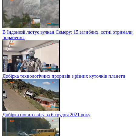
В Індонезії лютує вулкан Семеру: 15 загиблих, сотні отримали
поранення
Добірка технологічних проривів з різних куточків планети
Добірка новин світу за 6 грудня 2021 року