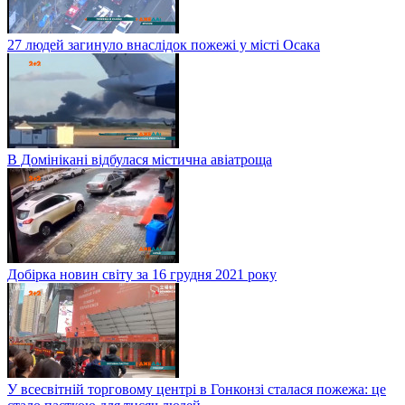
27 людей загинуло внаслідок пожежі у місті Осака
В Домінікані відбулася містична авіатроща
Добірка новин світу за 16 грудня 2021 року
У всесвітній торговому центрі в Гонконзі сталася пожежа: це