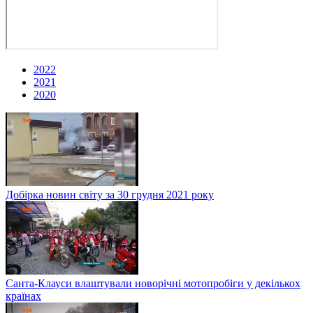
2022
2021
2020
Добірка новин світу за 30 грудня 2021 року
Санта-Клауси влаштували новорічні мотопробіги у декількох
країнах