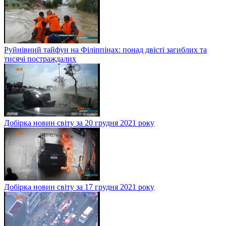
Руйнівний тайфун на Філіппінах: понад двісті загиблих та
тисячі постраждалих
Добірка новин світу за 20 грудня 2021 року
Добірка новин світу за 17 грудня 2021 року