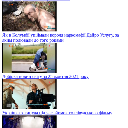
Як в Колумбії упіймали короля наркомафії Дайро Услугу, за
яким полювали до того роками
Добірка новин світу за 25 жовтня 2021 року
Українка загинула під час зйомок голлівудського фільму