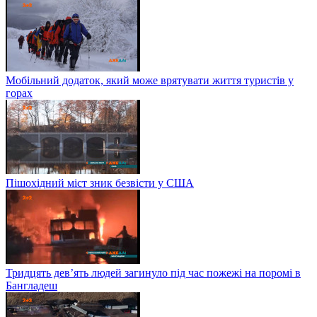
Мобільний додаток, який може врятувати життя туристів у
горах
Пішохідний міст зник безвісти у США
Тридцять дев’ять людей загинуло під час пожежі на поромі в
Бангладеш