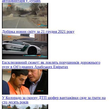
автоцвинтаря у Дубаях
Добірка новин світу за 21 грудня 2021 року
Ексклюзивний сюжет: як ловлять порушників дорожнього
руху в Об’єднаних Арабських Еміратах
У Колорадо за скоєну ДТП шофер вантажівки сяде за ґрати на
сто десять років