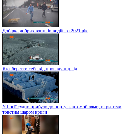
Добірка добрих вчинків водіїв за 2021 рік
Як вберегти себе від провалу під лід
У Росії судно прибуло до порту з автомобілями, вкритими
товстим шаром криги