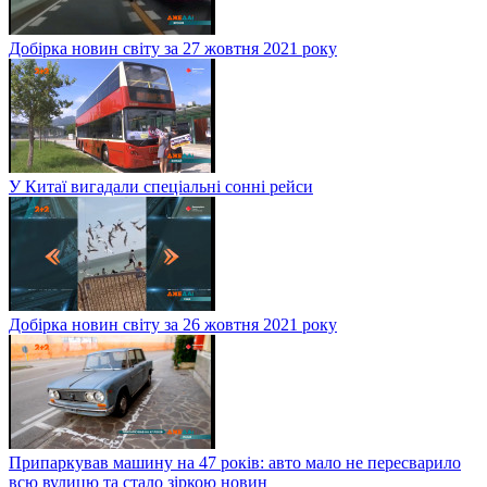
Добірка новин світу за 27 жовтня 2021 року
У Китаї вигадали спеціальні сонні рейси
Добірка новин світу за 26 жовтня 2021 року
Припаркував машину на 47 років: авто мало не пересварило
всю вулицю та стало зіркою новин