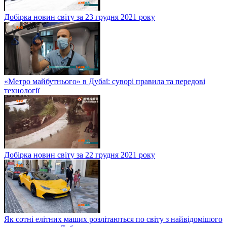
Добірка новин світу за 23 грудня 2021 року
«Метро майбутнього» в Дубаї: суворі правила та передові
технології
Добірка новин світу за 22 грудня 2021 року
Як сотні елітних маших розлітаються по світу з найвідомішого