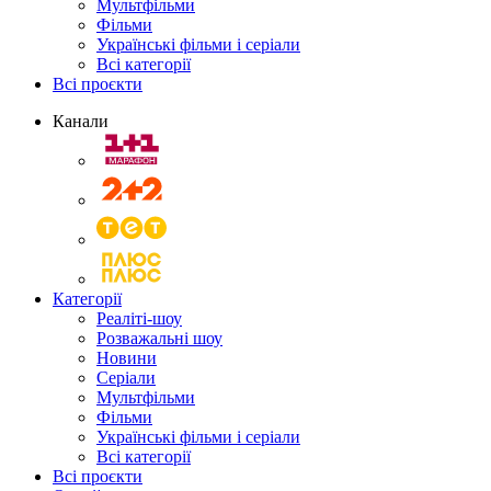
Мультфільми
Фільми
Українські фільми і серіали
Всі категорії
Всі проєкти
Канали
Категорії
Реаліті-шоу
Розважальні шоу
Новини
Серіали
Мультфільми
Фільми
Українські фільми і серіали
Всі категорії
Всі проєкти