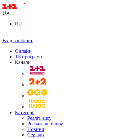
UA
RU
Вхід в кабінет
Онлайн
ТБ програма
Канали
Категорії
Реаліті-шоу
Розважальні шоу
Новини
Серіали