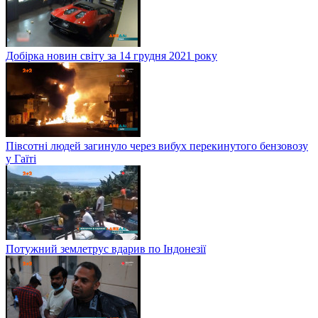
Добірка новин світу за 14 грудня 2021 року
Півсотні людей загинуло через вибух перекинутого бензовозу
у Гаїті
Потужний землетрус вдарив по Індонезії