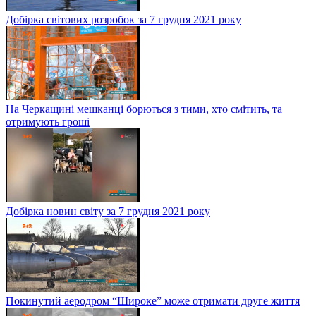
Добірка світових розробок за 7 грудня 2021 року
На Черкащині мешканці борються з тими, хто смітить, та
отримують гроші
Добірка новин світу за 7 грудня 2021 року
Покинутий аеродром “Широке” може отримати друге життя