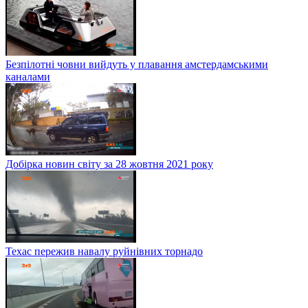
Безпілотні човни вийдуть у плавання амстердамськими
каналами
Добірка новин світу за 28 жовтня 2021 року
Техас пережив навалу руйнівних торнадо