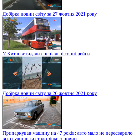
Добірка новин світу за 27 жовтня 2021 року
У Китаї вигадали спеціальні сонні рейси
Добірка новин світу за 26 жовтня 2021 року
Припаркував машину на 47 років: авто мало не пересварило
всю вулицю та стало зіркою новин