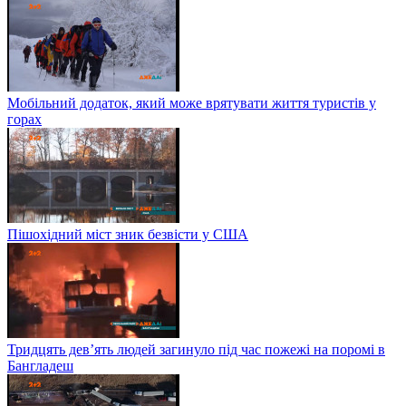
Мобільний додаток, який може врятувати життя туристів у
горах
Пішохідний міст зник безвісти у США
Тридцять дев’ять людей загинуло під час пожежі на поромі в
Бангладеш