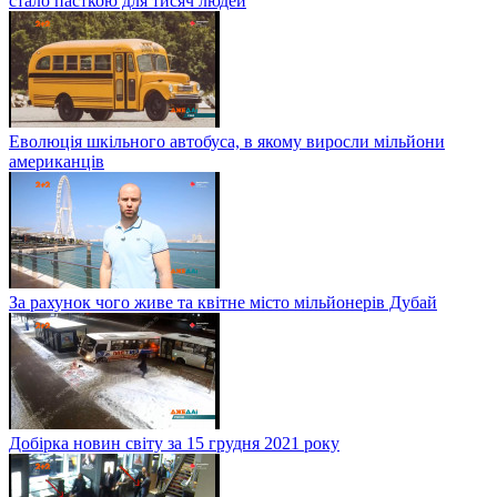
стало пасткою для тисяч людей
Еволюція шкільного автобуса, в якому виросли мільйони
американців
За рахунок чого живе та квітне місто мільйонерів Дубай
Добірка новин світу за 15 грудня 2021 року