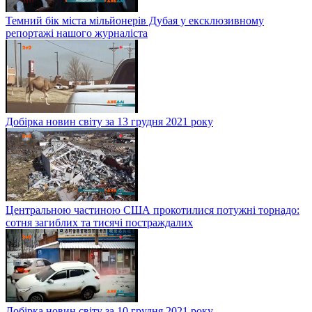
Темний бік міста мільйонерів Дубая у ексклюзивному
репортажі нашого журналіста
Добірка новин світу за 13 грудня 2021 року
Центральною частиною США прокотилися потужні торнадо:
сотня загиблих та тисячі постраждалих
Добірка новин світу за 10 грудня 2021 року