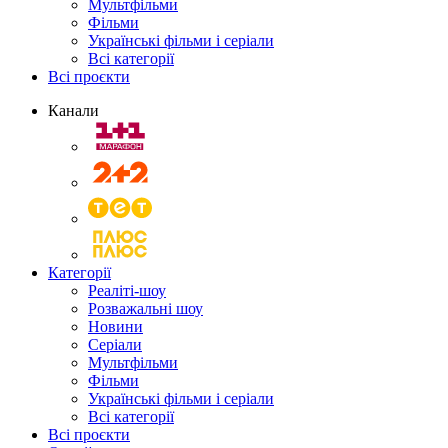
Мультфільми
Фільми
Українські фільми і серіали
Всі категорії
Всі проєкти
Канали
Категорії
Реаліті-шоу
Розважальні шоу
Новини
Серіали
Мультфільми
Фільми
Українські фільми і серіали
Всі категорії
Всі проєкти