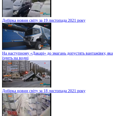
Добірка новин світу за 19 листопада 2021 року
На наступному «Дакарі» до змагань допустять вантажівку, яка
їздить на водні
Добірка новин світу за 18 листопада 2021 року