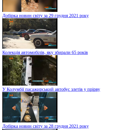
Добірка новин світу за 29 грудня 2021 року
Колекція автомобілів, яку збирали 65 років
У Колумбії пасажирський автобус злетів у прірву
Добірка новин світу за 28 грудня 2021 року