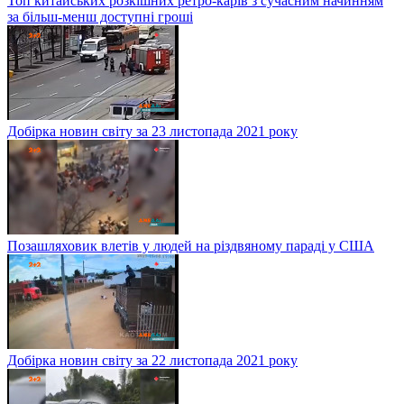
Топ китайських розкішних ретро-карів з сучасним начинням
за більш-менш доступні гроші
Добірка новин світу за 23 листопада 2021 року
Позашляховик влетів у людей на різдвяному параді у США
Добірка новин світу за 22 листопада 2021 року