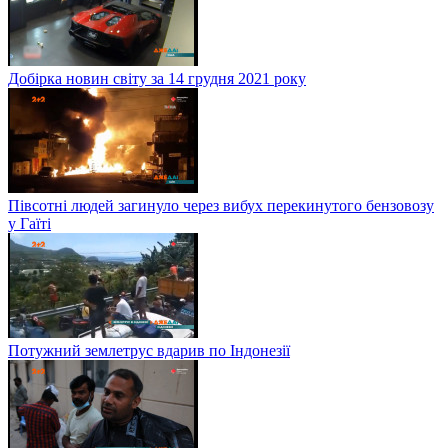
Добірка новин світу за 14 грудня 2021 року
Півсотні людей загинуло через вибух перекинутого бензовозу
у Гаїті
Потужний землетрус вдарив по Індонезії