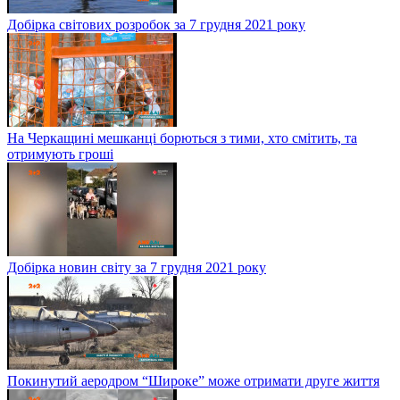
Добірка світових розробок за 7 грудня 2021 року
На Черкащині мешканці борються з тими, хто смітить, та
отримують гроші
Добірка новин світу за 7 грудня 2021 року
Покинутий аеродром “Широке” може отримати друге життя