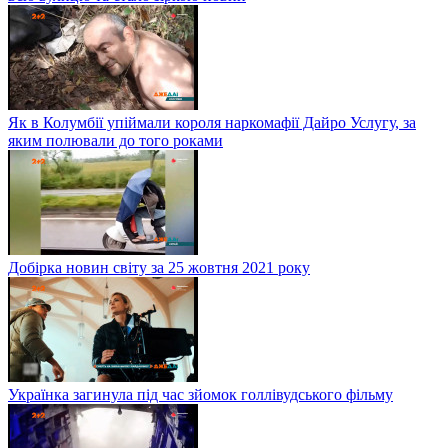
Як в Колумбії упіймали короля наркомафії Дайро Услугу, за
яким полювали до того роками
Добірка новин світу за 25 жовтня 2021 року
Українка загинула під час зйомок голлівудського фільму