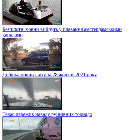
Безпілотні човни вийдуть у плавання амстердамськими
каналами
Добірка новин світу за 28 жовтня 2021 року
Техас пережив навалу руйнівних торнадо