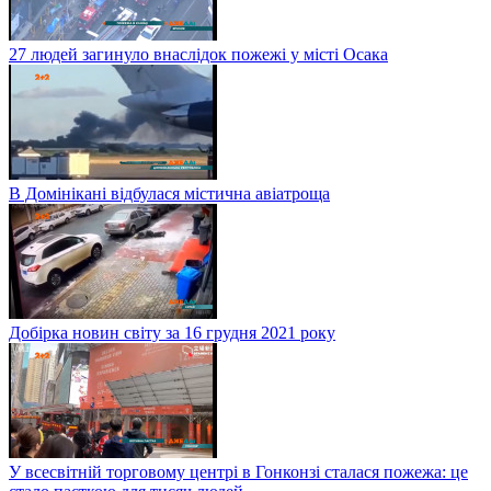
27 людей загинуло внаслідок пожежі у місті Осака
В Домінікані відбулася містична авіатроща
Добірка новин світу за 16 грудня 2021 року
У всесвітній торговому центрі в Гонконзі сталася пожежа: це