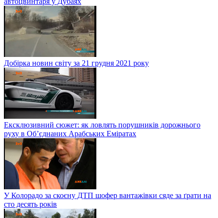
автоцвинтаря у Дубаях
Добірка новин світу за 21 грудня 2021 року
Ексклюзивний сюжет: як ловлять порушників дорожнього
руху в Об’єднаних Арабських Еміратах
У Колорадо за скоєну ДТП шофер вантажівки сяде за ґрати на
сто десять років