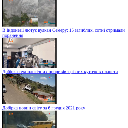
В Індонезії лютує вулкан Семеру: 15 загиблих, сотні отримали
поранення
Добірка технологічних проривів з різних куточків планети
Добірка новин світу за 6 грудня 2021 року