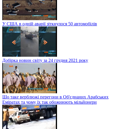
У США в одній аварії зіткнулося 50 автомобілів
Добірка новин світу за 24 грудня 2021 року
Що таке верблюжі перегони в Об'єднаних Арабських
Еміратах та чому їх так обожнюють мільйонери