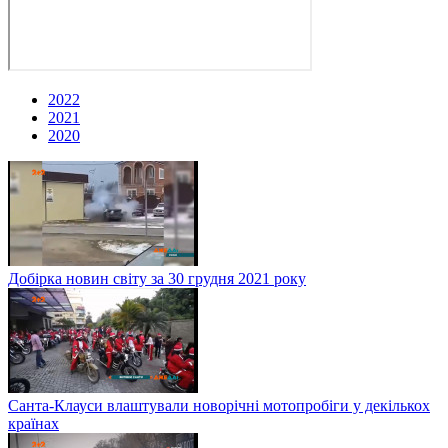
2022
2021
2020
Добірка новин світу за 30 грудня 2021 року
Санта-Клауси влаштували новорічні мотопробіги у декількох
країнах