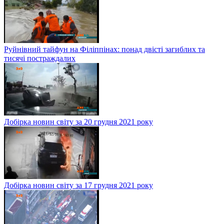
Руйнівний тайфун на Філіппінах: понад двісті загиблих та
тисячі постраждалих
Добірка новин світу за 20 грудня 2021 року
Добірка новин світу за 17 грудня 2021 року