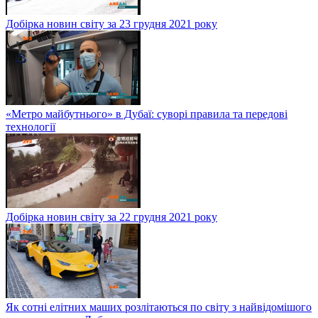
Добірка новин світу за 23 грудня 2021 року
«Метро майбутнього» в Дубаї: суворі правила та передові
технології
Добірка новин світу за 22 грудня 2021 року
Як сотні елітних маших розлітаються по світу з найвідомішого