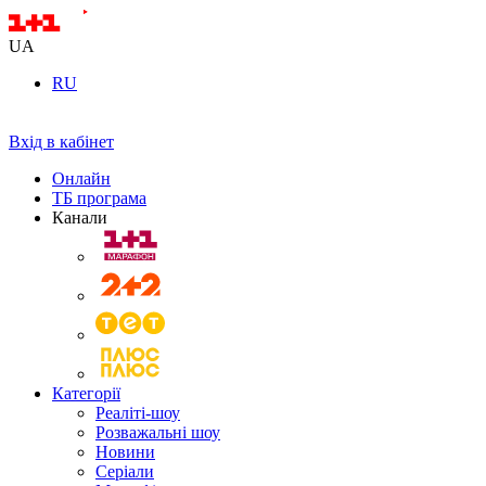
UA
RU
Вхід в кабінет
Онлайн
ТБ програма
Канали
Категорії
Реаліті-шоу
Розважальні шоу
Новини
Серіали