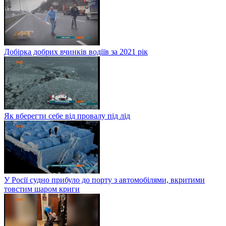
Добірка добрих вчинків водіїв за 2021 рік
Як вберегти себе від провалу під лід
У Росії судно прибуло до порту з автомобілями, вкритими
товстим шаром криги