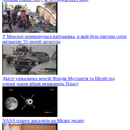
У Мексиці перекинулася вантажівка, в якій було півтори сотні
мігрантів: 55 людей загинуло
Двісті унікальних версій Фордів Мустангів та Шелбі під
одним дахом зібрав мешканець Техасу
NASA планує висадити на Місяці десант