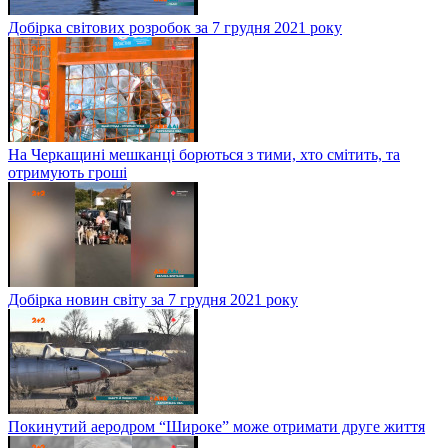
Добірка світових розробок за 7 грудня 2021 року
На Черкащині мешканці борються з тими, хто смітить, та
отримують гроші
Добірка новин світу за 7 грудня 2021 року
Покинутий аеродром “Широке” може отримати друге життя