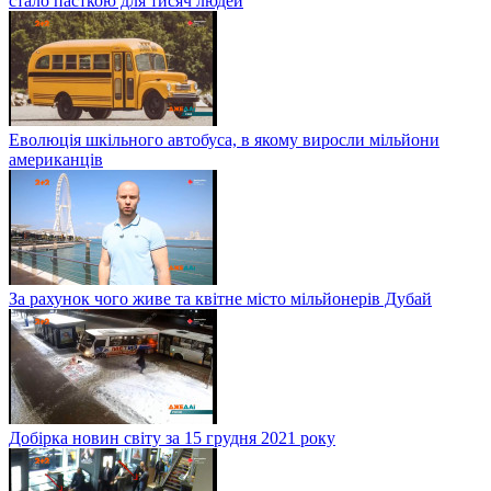
стало пасткою для тисяч людей
Еволюція шкільного автобуса, в якому виросли мільйони
американців
За рахунок чого живе та квітне місто мільйонерів Дубай
Добірка новин світу за 15 грудня 2021 року