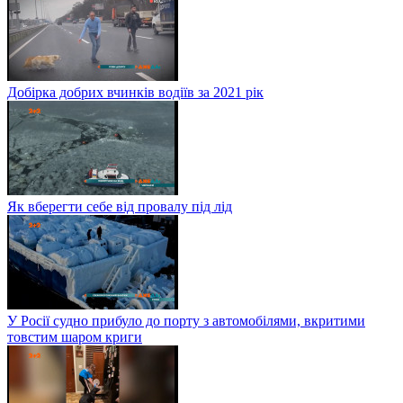
Добірка добрих вчинків водіїв за 2021 рік
Як вберегти себе від провалу під лід
У Росії судно прибуло до порту з автомобілями, вкритими
товстим шаром криги