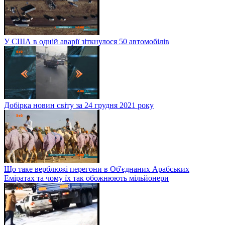
У США в одній аварії зіткнулося 50 автомобілів
Добірка новин світу за 24 грудня 2021 року
Що таке верблюжі перегони в Об'єднаних Арабських
Еміратах та чому їх так обожнюють мільйонери