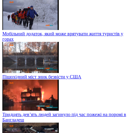
Мобільний додаток, який може врятувати життя туристів у
горах
Пішохідний міст зник безвісти у США
Тридцять дев’ять людей загинуло під час пожежі на поромі в
Бангладеш