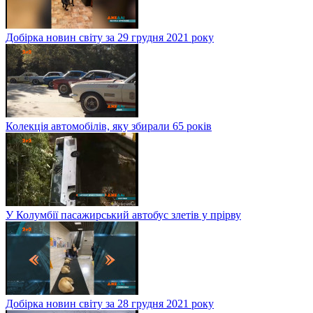
Добірка новин світу за 29 грудня 2021 року
Колекція автомобілів, яку збирали 65 років
У Колумбії пасажирський автобус злетів у прірву
Добірка новин світу за 28 грудня 2021 року