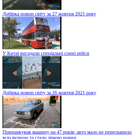
Добірка новин світу за 27 жовтня 2021 року
У Китаї вигадали спеціальні сонні рейси
Добірка новин світу за 26 жовтня 2021 року
Припаркував машину на 47 років: авто мало не пересварило
всю вулицю та стало зіркою новин