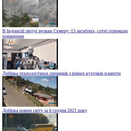
В Індонезії лютує вулкан Семеру: 15 загиблих, сотні отримали
поранення
Добірка технологічних проривів з різних куточків планети
Добірка новин світу за 6 грудня 2021 року