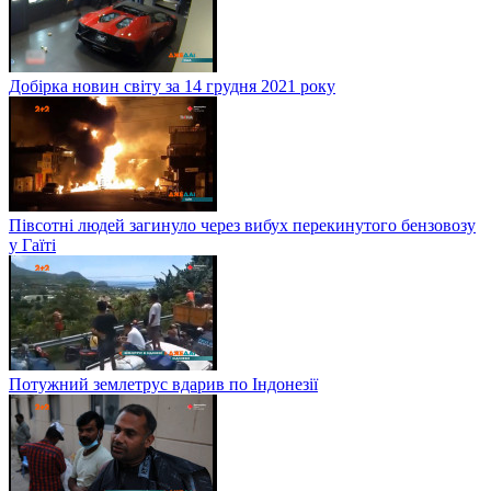
Добірка новин світу за 14 грудня 2021 року
Півсотні людей загинуло через вибух перекинутого бензовозу
у Гаїті
Потужний землетрус вдарив по Індонезії