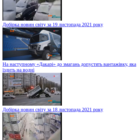
Добірка новин світу за 19 листопада 2021 року
На наступному «Дакарі» до змагань допустять вантажівку, яка
їздить на водні
Добірка новин світу за 18 листопада 2021 року