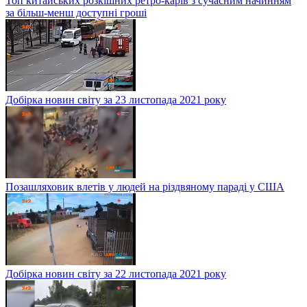
Топ китайських розкішних ретро-карів з сучасним начинням
за більш-менш доступні гроші
Добірка новин світу за 23 листопада 2021 року
Позашляховик влетів у людей на різдвяному параді у США
Добірка новин світу за 22 листопада 2021 року