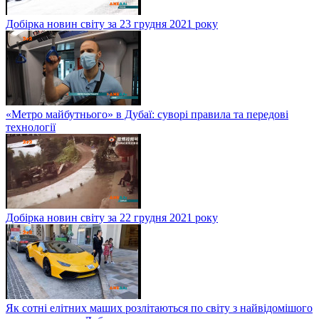
Добірка новин світу за 23 грудня 2021 року
«Метро майбутнього» в Дубаї: суворі правила та передові
технології
Добірка новин світу за 22 грудня 2021 року
Як сотні елітних маших розлітаються по світу з найвідомішого