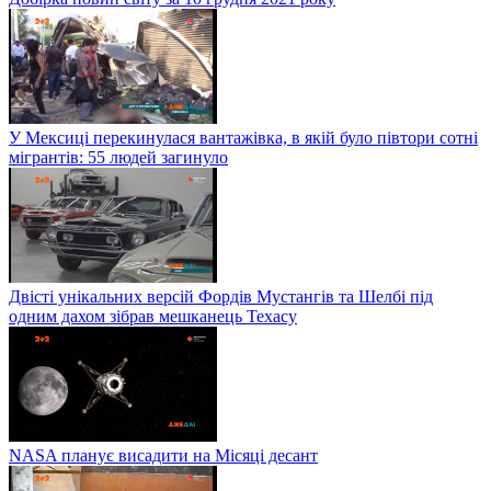
У Мексиці перекинулася вантажівка, в якій було півтори сотні
мігрантів: 55 людей загинуло
Двісті унікальних версій Фордів Мустангів та Шелбі під
одним дахом зібрав мешканець Техасу
NASA планує висадити на Місяці десант