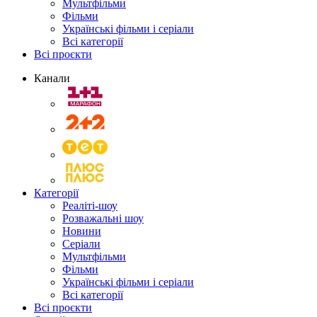
Мультфільми
Фільми
Українські фільми і серіали
Всі категорії
Всі проєкти
Канали
Категорії
Реаліті-шоу
Розважальні шоу
Новини
Серіали
Мультфільми
Фільми
Українські фільми і серіали
Всі категорії
Всі проєкти