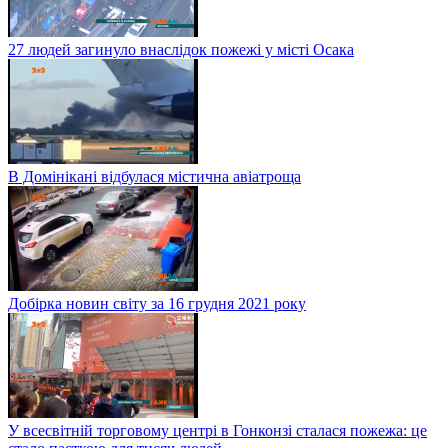
27 людей загинуло внаслідок пожежі у місті Осака
В Домінікані відбулася містична авіатроща
Добірка новин світу за 16 грудня 2021 року
У всесвітній торговому центрі в Гонконзі сталася пожежа: це