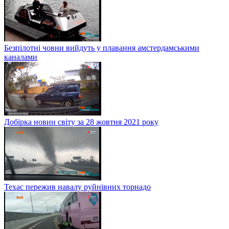
Безпілотні човни вийдуть у плавання амстердамськими
каналами
Добірка новин світу за 28 жовтня 2021 року
Техас пережив навалу руйнівних торнадо