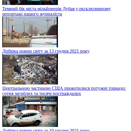
Темний бік міста мільйонерів Дубая у ексклюзивному
репортажі нашого журналіста
Добірка новин світу за 13 грудня 2021 року
Центральною частиною США прокотилися потужні торнадо:
сотня загиблих та тисячі постраждалих
Добірка новин світу за 10 грудня 2021 року