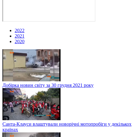
2022
2021
2020
Добірка новин світу за 30 грудня 2021 року
Санта-Клауси влаштували новорічні мотопробіги у декількох
країнах