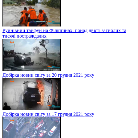
Руйнівний тайфун на Філіппінах: понад двісті загиблих та
тисячі постраждалих
Добірка новин світу за 20 грудня 2021 року
Добірка новин світу за 17 грудня 2021 року