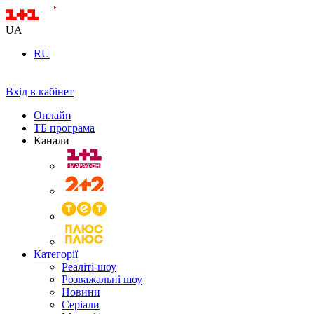
UA
RU
Вхід в кабінет
Онлайн
ТБ програма
Канали
Категорії
Реаліті-шоу
Розважальні шоу
Новини
Серіали