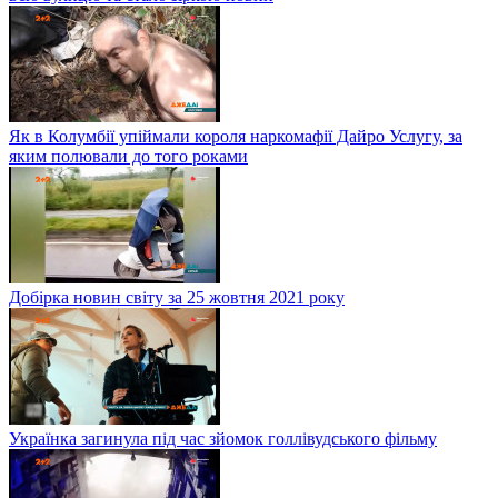
Як в Колумбії упіймали короля наркомафії Дайро Услугу, за
яким полювали до того роками
Добірка новин світу за 25 жовтня 2021 року
Українка загинула під час зйомок голлівудського фільму