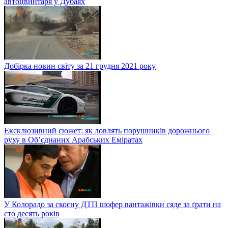
автоцвинтаря у Дубаях
Добірка новин світу за 21 грудня 2021 року
Ексклюзивний сюжет: як ловлять порушників дорожнього
руху в Об’єднаних Арабських Еміратах
У Колорадо за скоєну ДТП шофер вантажівки сяде за ґрати на
сто десять років