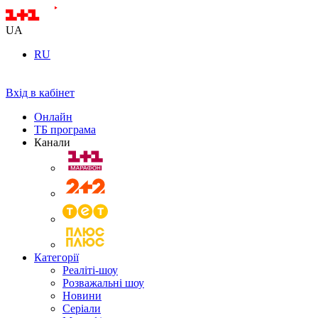
UA
RU
Вхід в кабінет
Онлайн
ТБ програма
Канали
Категорії
Реаліті-шоу
Розважальні шоу
Новини
Серіали