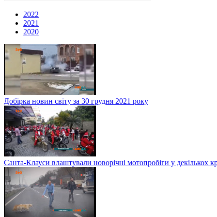
2022
2021
2020
Добірка новин світу за 30 грудня 2021 року
Санта-Клауси влаштували новорічні мотопробіги у декількох к