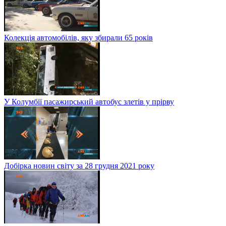
Колекція автомобілів, яку збирали 65 років
У Колумбії пасажирський автобус злетів у прірву
Добірка новин світу за 28 грудня 2021 року