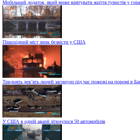
Мобільний додаток, який може врятувати життя туристів у гор
Пішохідний міст зник безвісти у США
Тридцять дев’ять людей загинуло під час пожежі на поромі в Б
У США в одній аварії зіткнулося 50 автомобілів