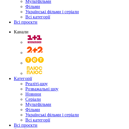
Мультфільми
Фільми
Українські фільми і серіали
Всі категорії
Всі проєкти
Канали
Категорії
Реаліті-шоу
Розважальні шоу
Новини
Серіали
Мультфільми
Фільми
Українські фільми і серіали
Всі категорії
Всі проєкти