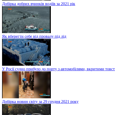
Добірка добрих вчинків водіїв за 2021 рік
Як вберегти себе від провалу під лід
У Росії судно прибуло до порту з автомобілями, вкритими тов
Добірка новин світу за 29 грудня 2021 року