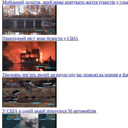
Мобільний додаток, який може врятувати життя туристів у гор
Пішохідний міст зник безвісти у США
Тридцять дев’ять людей загинуло під час пожежі на поромі в Б
У США в одній аварії зіткнулося 50 автомобілів