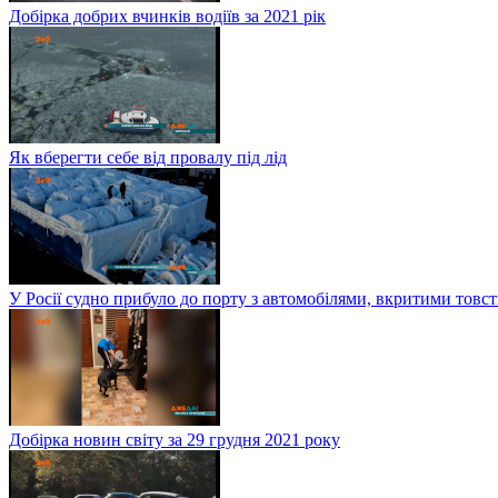
Добірка добрих вчинків водіїв за 2021 рік
Як вберегти себе від провалу під лід
У Росії судно прибуло до порту з автомобілями, вкритими тов
Добірка новин світу за 29 грудня 2021 року