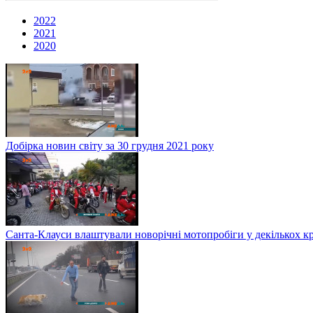
2022
2021
2020
Добірка новин світу за 30 грудня 2021 року
Санта-Клауси влаштували новорічні мотопробіги у декількох к