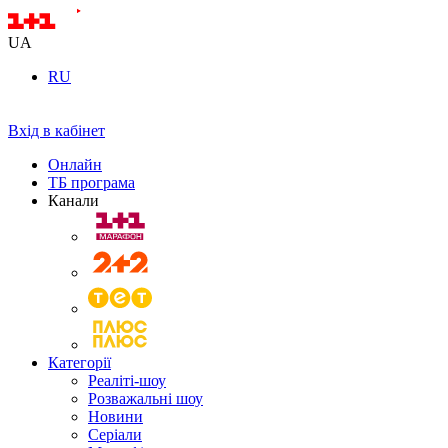
UA
RU
Вхід в кабінет
Онлайн
ТБ програма
Канали
Категорії
Реаліті-шоу
Розважальні шоу
Новини
Серіали