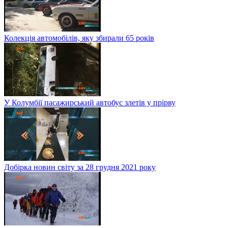
Колекція автомобілів, яку збирали 65 років
У Колумбії пасажирський автобус злетів у прірву
Добірка новин світу за 28 грудня 2021 року