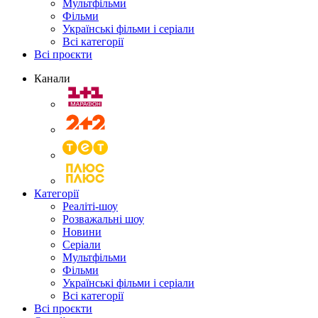
Мультфільми
Фільми
Українські фільми і серіали
Всі категорії
Всі проєкти
Канали
Категорії
Реаліті-шоу
Розважальні шоу
Новини
Серіали
Мультфільми
Фільми
Українські фільми і серіали
Всі категорії
Всі проєкти