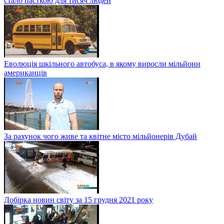
стало пасткою для тисяч людей
Еволюція шкільного автобуса, в якому виросли мільйони
американців
За рахунок чого живе та квітне місто мільйонерів Дубай
Добірка новин світу за 15 грудня 2021 року