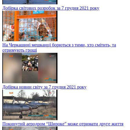
Добірка світових розробок за 7 грудня 2021 року
На Черкащині мешканці борються з тими, хто смітить, та
отримують гроші
Добірка новин світу за 7 грудня 2021 року
Покинутий аеродром “Широке” може отримати друге життя