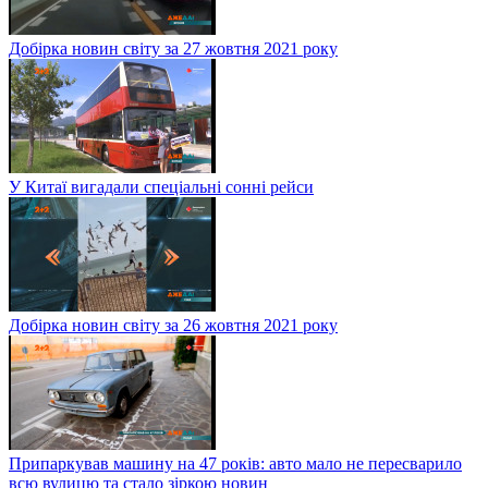
Добірка новин світу за 27 жовтня 2021 року
У Китаї вигадали спеціальні сонні рейси
Добірка новин світу за 26 жовтня 2021 року
Припаркував машину на 47 років: авто мало не пересварило
всю вулицю та стало зіркою новин