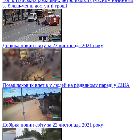
Топ китайських розкішних ретро-карів з сучасним начинням
за більш-менш доступні гроші
Добірка новин світу за 23 листопада 2021 року
Позашляховик влетів у людей на різдвяному параді у США
Добірка новин світу за 22 листопада 2021 року