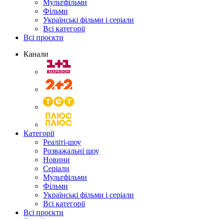
Мультфільми
Фільми
Українські фільми і серіали
Всі категорії
Всі проєкти
Канали
Категорії
Реаліті-шоу
Розважальні шоу
Новини
Серіали
Мультфільми
Фільми
Українські фільми і серіали
Всі категорії
Всі проєкти