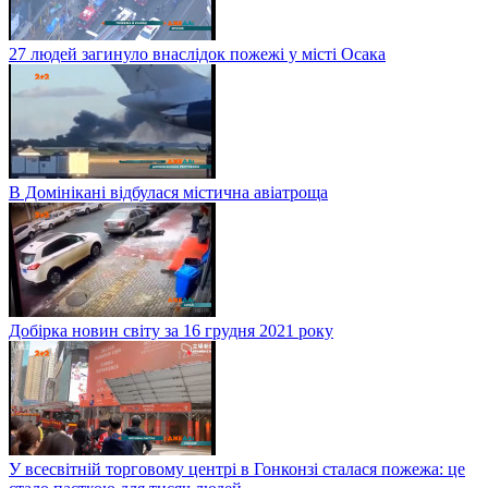
27 людей загинуло внаслідок пожежі у місті Осака
В Домінікані відбулася містична авіатроща
Добірка новин світу за 16 грудня 2021 року
У всесвітній торговому центрі в Гонконзі сталася пожежа: це