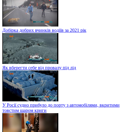
Добірка добрих вчинків водіїв за 2021 рік
Як вберегти себе від провалу під лід
У Росії судно прибуло до порту з автомобілями, вкритими
товстим шаром криги