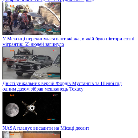
У Мексиці перекинулася вантажівка, в якій було півтори сотні
мігрантів: 55 людей загинуло
Двісті унікальних версій Фордів Мустангів та Шелбі під
одним дахом зібрав мешканець Техасу
NASA планує висадити на Місяці десант