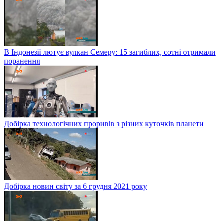
В Індонезії лютує вулкан Семеру: 15 загиблих, сотні отримали
поранення
Добірка технологічних проривів з різних куточків планети
Добірка новин світу за 6 грудня 2021 року