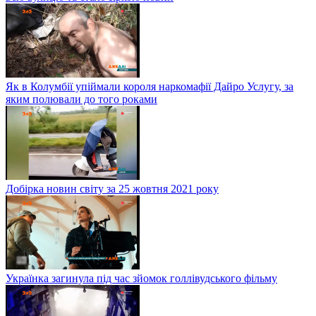
Як в Колумбії упіймали короля наркомафії Дайро Услугу, за
яким полювали до того роками
Добірка новин світу за 25 жовтня 2021 року
Українка загинула під час зйомок голлівудського фільму