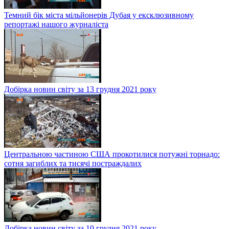
Темний бік міста мільйонерів Дубая у ексклюзивному
репортажі нашого журналіста
Добірка новин світу за 13 грудня 2021 року
Центральною частиною США прокотилися потужні торнадо:
сотня загиблих та тисячі постраждалих
Добірка новин світу за 10 грудня 2021 року