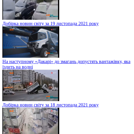
Добірка новин світу за 19 листопада 2021 року
На наступному «Дакарі» до змагань допустять вантажівку, яка
їздить на водні
Добірка новин світу за 18 листопада 2021 року