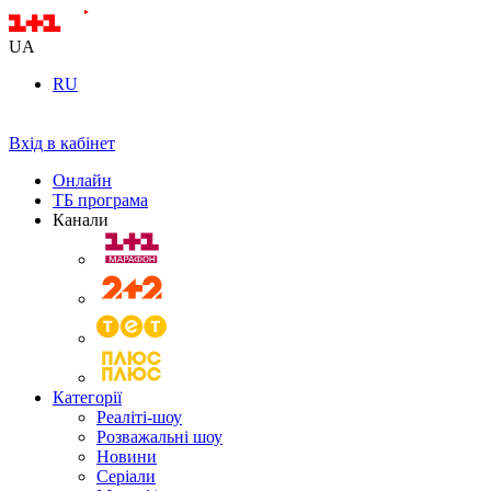
UA
RU
Вхід в кабінет
Онлайн
ТБ програма
Канали
Категорії
Реаліті-шоу
Розважальні шоу
Новини
Серіали