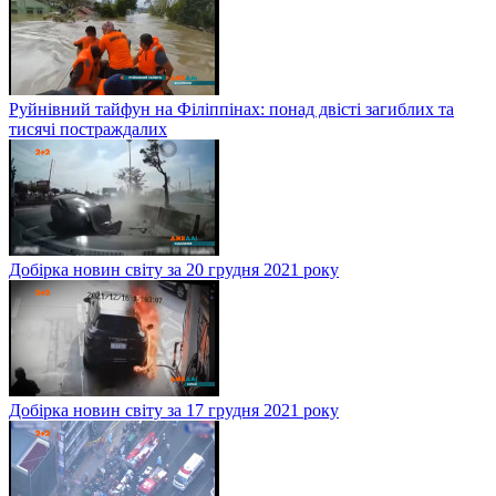
Руйнівний тайфун на Філіппінах: понад двісті загиблих та
тисячі постраждалих
Добірка новин світу за 20 грудня 2021 року
Добірка новин світу за 17 грудня 2021 року