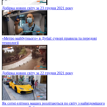
Добірка новин світу за 23 грудня 2021 року
«Метро майбутнього» в Дубаї: суворі правила та передові
технології
Добірка новин світу за 22 грудня 2021 року
Як сотні елітних маших розлітаються по світу з найвідомішого