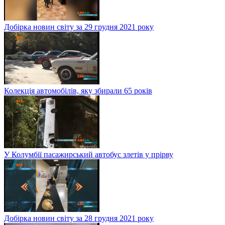
Добірка новин світу за 29 грудня 2021 року
Колекція автомобілів, яку збирали 65 років
У Колумбії пасажирський автобус злетів у прірву
Добірка новин світу за 28 грудня 2021 року