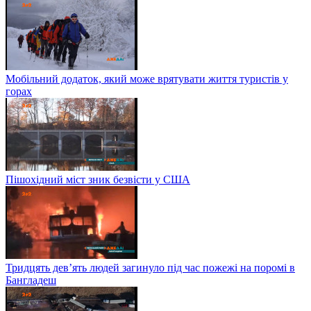
Мобільний додаток, який може врятувати життя туристів у
горах
Пішохідний міст зник безвісти у США
Тридцять дев’ять людей загинуло під час пожежі на поромі в
Бангладеш