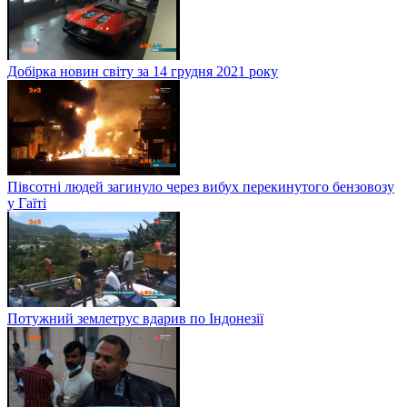
Добірка новин світу за 14 грудня 2021 року
Півсотні людей загинуло через вибух перекинутого бензовозу
у Гаїті
Потужний землетрус вдарив по Індонезії