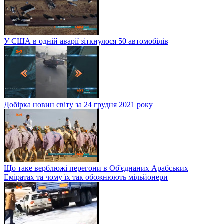
У США в одній аварії зіткнулося 50 автомобілів
Добірка новин світу за 24 грудня 2021 року
Що таке верблюжі перегони в Об'єднаних Арабських
Еміратах та чому їх так обожнюють мільйонери