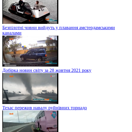
Безпілотні човни вийдуть у плавання амстердамськими
каналами
Добірка новин світу за 28 жовтня 2021 року
Техас пережив навалу руйнівних торнадо