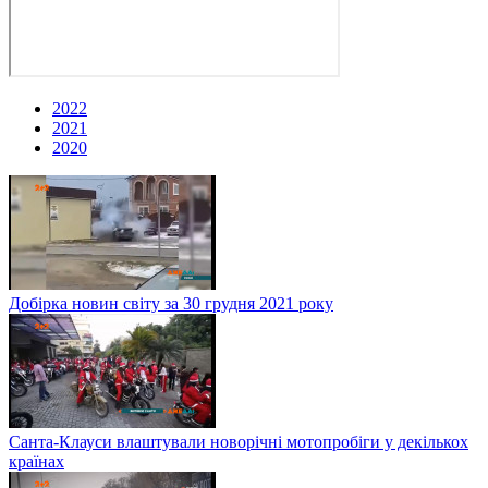
2022
2021
2020
Добірка новин світу за 30 грудня 2021 року
Санта-Клауси влаштували новорічні мотопробіги у декількох
країнах