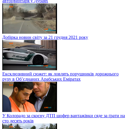
автоцвинтаря у Дубаях
Добірка новин світу за 21 грудня 2021 року
Ексклюзивний сюжет: як ловлять порушників дорожнього
руху в Об’єднаних Арабських Еміратах
У Колорадо за скоєну ДТП шофер вантажівки сяде за ґрати на
сто десять років