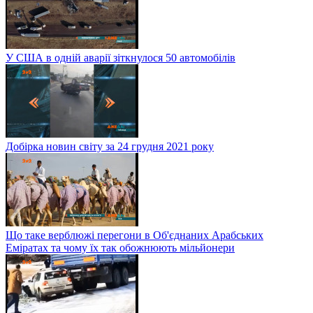
У США в одній аварії зіткнулося 50 автомобілів
Добірка новин світу за 24 грудня 2021 року
Що таке верблюжі перегони в Об'єднаних Арабських
Еміратах та чому їх так обожнюють мільйонери