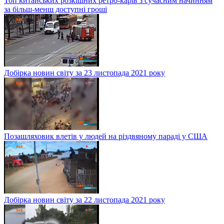
Топ китайських розкішних ретро-карів з сучасним начинням
за більш-менш доступні гроші
Добірка новин світу за 23 листопада 2021 року
Позашляховик влетів у людей на різдвяному параді у США
Добірка новин світу за 22 листопада 2021 року