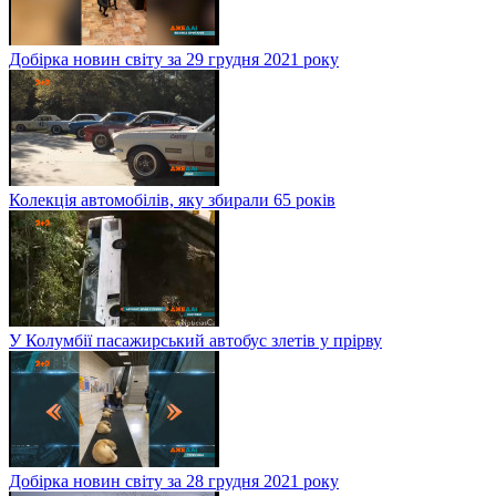
Добірка новин світу за 29 грудня 2021 року
Колекція автомобілів, яку збирали 65 років
У Колумбії пасажирський автобус злетів у прірву
Добірка новин світу за 28 грудня 2021 року