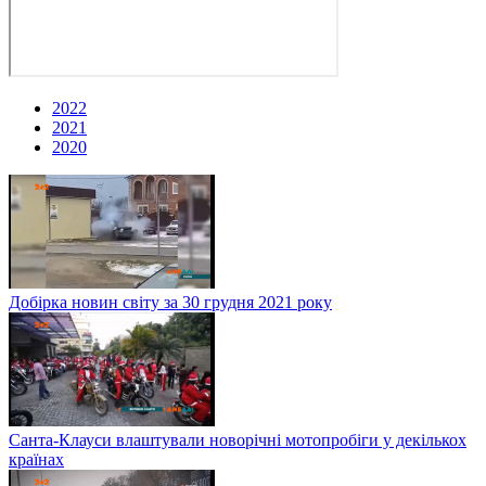
2022
2021
2020
Добірка новин світу за 30 грудня 2021 року
Санта-Клауси влаштували новорічні мотопробіги у декількох
країнах