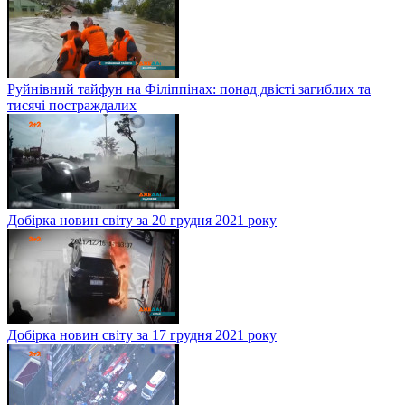
Руйнівний тайфун на Філіппінах: понад двісті загиблих та
тисячі постраждалих
Добірка новин світу за 20 грудня 2021 року
Добірка новин світу за 17 грудня 2021 року