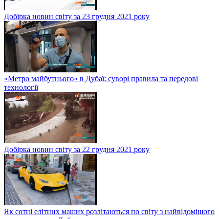
Добірка новин світу за 23 грудня 2021 року
«Метро майбутнього» в Дубаї: суворі правила та передові
технології
Добірка новин світу за 22 грудня 2021 року
Як сотні елітних маших розлітаються по світу з найвідомішого