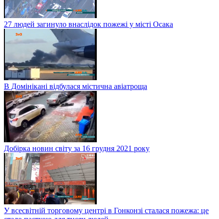
27 людей загинуло внаслідок пожежі у місті Осака
В Домінікані відбулася містична авіатроща
Добірка новин світу за 16 грудня 2021 року
У всесвітній торговому центрі в Гонконзі сталася пожежа: це