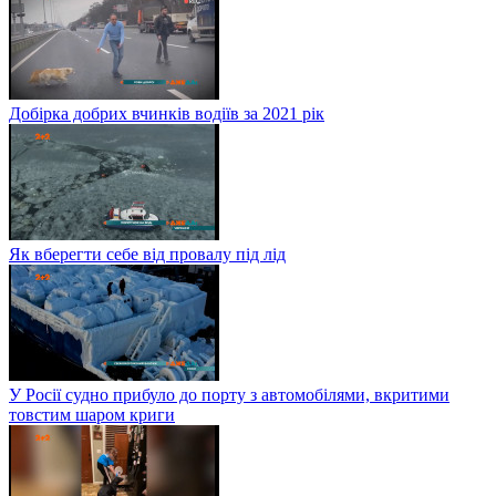
Добірка добрих вчинків водіїв за 2021 рік
Як вберегти себе від провалу під лід
У Росії судно прибуло до порту з автомобілями, вкритими
товстим шаром криги