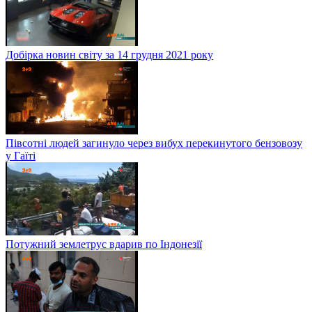
Добірка новин світу за 14 грудня 2021 року
Півсотні людей загинуло через вибух перекинутого бензовозу
у Гаїті
Потужний землетрус вдарив по Індонезії