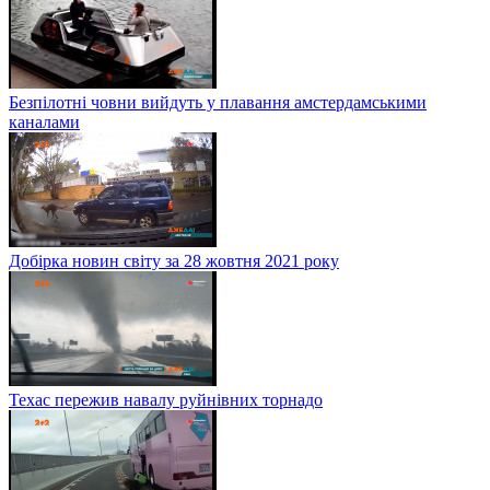
Безпілотні човни вийдуть у плавання амстердамськими
каналами
Добірка новин світу за 28 жовтня 2021 року
Техас пережив навалу руйнівних торнадо