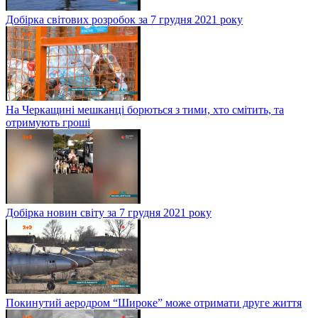
Добірка світових розробок за 7 грудня 2021 року
На Черкащині мешканці борються з тими, хто смітить, та
отримують гроші
Добірка новин світу за 7 грудня 2021 року
Покинутий аеродром “Широке” може отримати друге життя