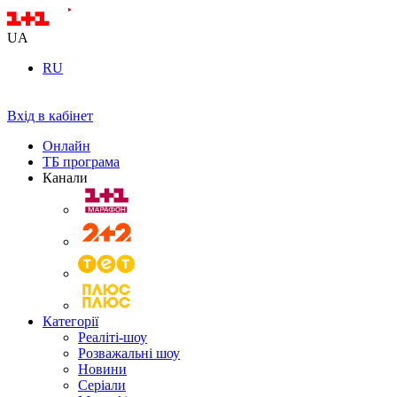
UA
RU
Вхід в кабінет
Онлайн
ТБ програма
Канали
Категорії
Реаліті-шоу
Розважальні шоу
Новини
Серіали