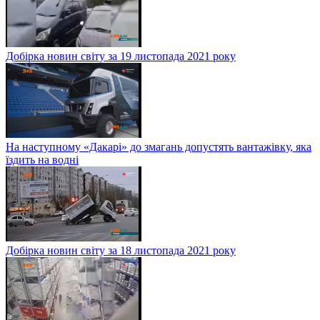
Добірка новин світу за 19 листопада 2021 року
На наступному «Дакарі» до змагань допустять вантажівку, яка
їздить на водні
Добірка новин світу за 18 листопада 2021 року