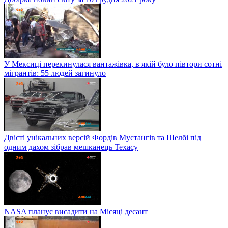
У Мексиці перекинулася вантажівка, в якій було півтори сотні
мігрантів: 55 людей загинуло
Двісті унікальних версій Фордів Мустангів та Шелбі під
одним дахом зібрав мешканець Техасу
NASA планує висадити на Місяці десант