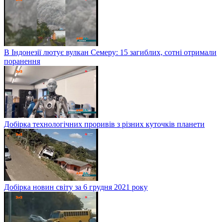
В Індонезії лютує вулкан Семеру: 15 загиблих, сотні отримали
поранення
Добірка технологічних проривів з різних куточків планети
Добірка новин світу за 6 грудня 2021 року