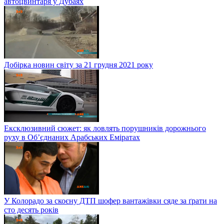
автоцвинтаря у Дубаях
Добірка новин світу за 21 грудня 2021 року
Ексклюзивний сюжет: як ловлять порушників дорожнього
руху в Об’єднаних Арабських Еміратах
У Колорадо за скоєну ДТП шофер вантажівки сяде за ґрати на
сто десять років