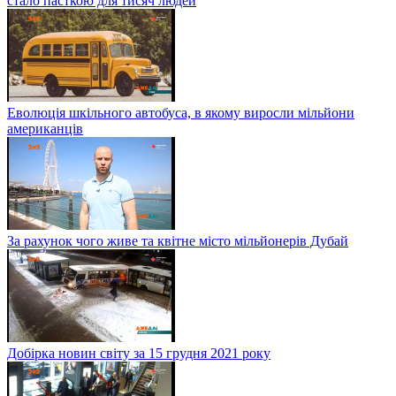
стало пасткою для тисяч людей
Еволюція шкільного автобуса, в якому виросли мільйони
американців
За рахунок чого живе та квітне місто мільйонерів Дубай
Добірка новин світу за 15 грудня 2021 року