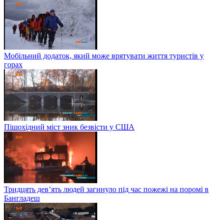
Мобільний додаток, який може врятувати життя туристів у
горах
Пішохідний міст зник безвісти у США
Тридцять дев’ять людей загинуло під час пожежі на поромі в
Бангладеш