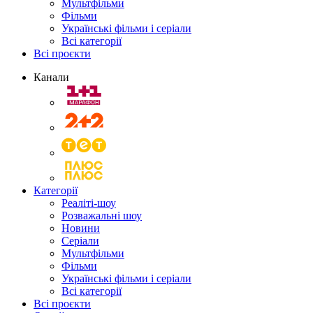
Мультфільми
Фільми
Українські фільми і серіали
Всі категорії
Всі проєкти
Канали
Категорії
Реаліті-шоу
Розважальні шоу
Новини
Серіали
Мультфільми
Фільми
Українські фільми і серіали
Всі категорії
Всі проєкти