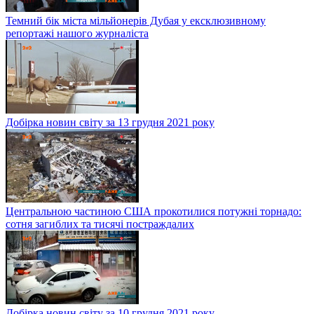
Темний бік міста мільйонерів Дубая у ексклюзивному
репортажі нашого журналіста
Добірка новин світу за 13 грудня 2021 року
Центральною частиною США прокотилися потужні торнадо:
сотня загиблих та тисячі постраждалих
Добірка новин світу за 10 грудня 2021 року