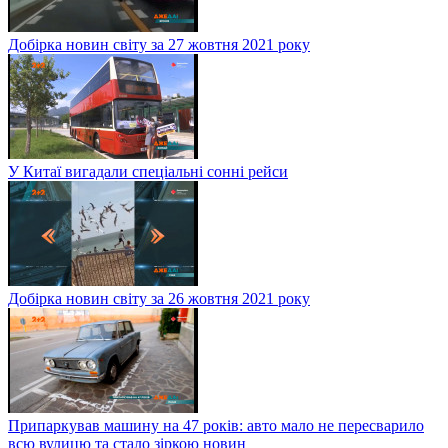
Добірка новин світу за 27 жовтня 2021 року
У Китаї вигадали спеціальні сонні рейси
Добірка новин світу за 26 жовтня 2021 року
Припаркував машину на 47 років: авто мало не пересварило
всю вулицю та стало зіркою новин