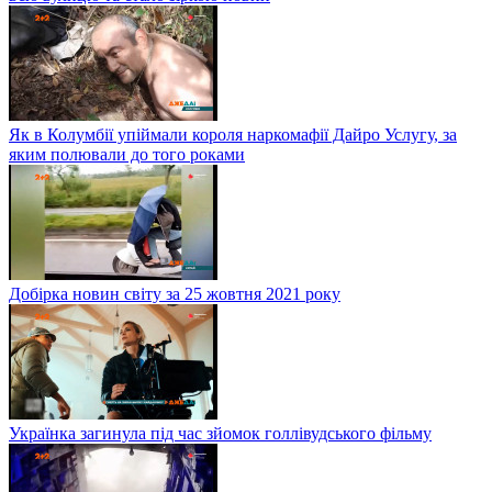
Як в Колумбії упіймали короля наркомафії Дайро Услугу, за
яким полювали до того роками
Добірка новин світу за 25 жовтня 2021 року
Українка загинула під час зйомок голлівудського фільму