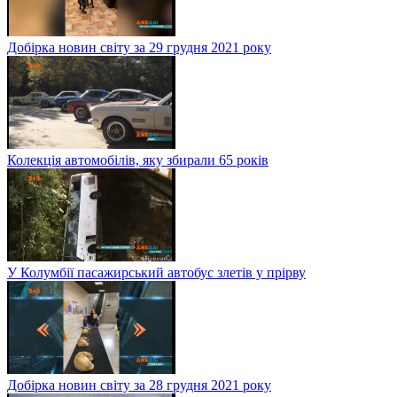
Добірка новин світу за 29 грудня 2021 року
Колекція автомобілів, яку збирали 65 років
У Колумбії пасажирський автобус злетів у прірву
Добірка новин світу за 28 грудня 2021 року