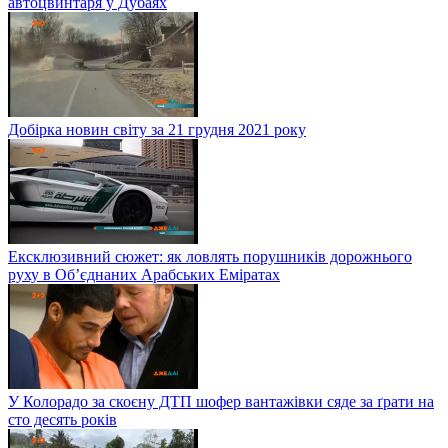
автоцвинтаря у Дубаях
Добірка новин світу за 21 грудня 2021 року
Ексклюзивний сюжет: як ловлять порушників дорожнього
руху в Об’єднаних Арабських Еміратах
У Колорадо за скоєну ДТП шофер вантажівки сяде за ґрати на
сто десять років