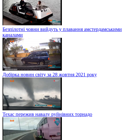
Безпілотні човни вийдуть у плавання амстердамськими
каналами
Добірка новин світу за 28 жовтня 2021 року
Техас пережив навалу руйнівних торнадо