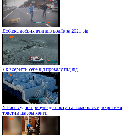
Добірка добрих вчинків водіїв за 2021 рік
Як вберегти себе від провалу під лід
У Росії судно прибуло до порту з автомобілями, вкритими
товстим шаром криги