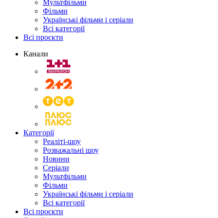
Мультфільми
Фільми
Українські фільми і серіали
Всі категорії
Всі проєкти
Канали
Категорії
Реаліті-шоу
Розважальні шоу
Новини
Серіали
Мультфільми
Фільми
Українські фільми і серіали
Всі категорії
Всі проєкти