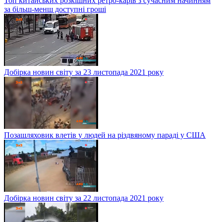
Топ китайських розкішних ретро-карів з сучасним начинням
за більш-менш доступні гроші
Добірка новин світу за 23 листопада 2021 року
Позашляховик влетів у людей на різдвяному параді у США
Добірка новин світу за 22 листопада 2021 року