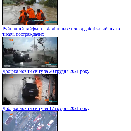
Руйнівний тайфун на Філіппінах: понад двісті загиблих та
тисячі постраждалих
Добірка новин світу за 20 грудня 2021 року
Добірка новин світу за 17 грудня 2021 року