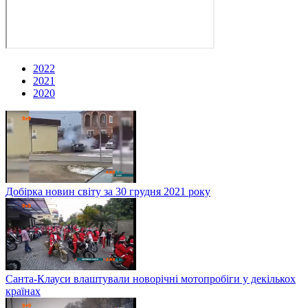
2022
2021
2020
Добірка новин світу за 30 грудня 2021 року
Санта-Клауси влаштували новорічні мотопробіги у декількох
країнах