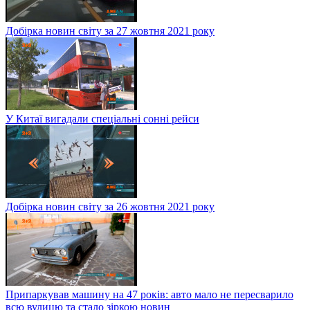
Добірка новин світу за 27 жовтня 2021 року
У Китаї вигадали спеціальні сонні рейси
Добірка новин світу за 26 жовтня 2021 року
Припаркував машину на 47 років: авто мало не пересварило
всю вулицю та стало зіркою новин