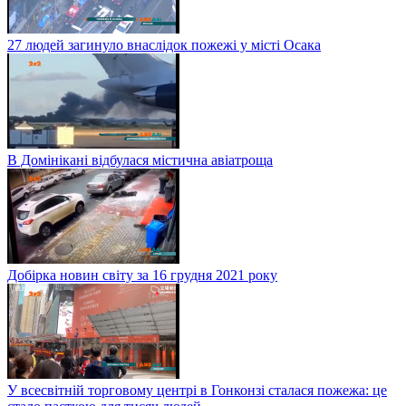
27 людей загинуло внаслідок пожежі у місті Осака
В Домінікані відбулася містична авіатроща
Добірка новин світу за 16 грудня 2021 року
У всесвітній торговому центрі в Гонконзі сталася пожежа: це