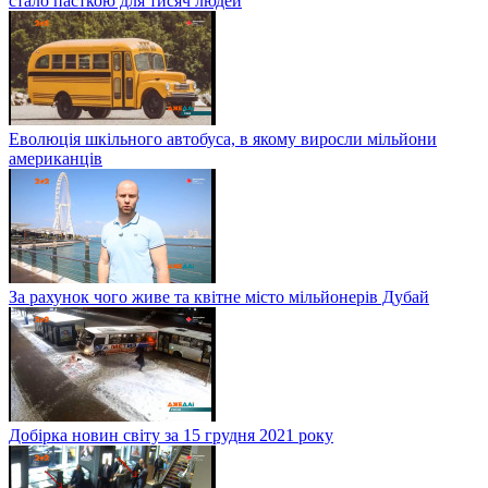
стало пасткою для тисяч людей
Еволюція шкільного автобуса, в якому виросли мільйони
американців
За рахунок чого живе та квітне місто мільйонерів Дубай
Добірка новин світу за 15 грудня 2021 року