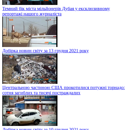
Темний бік міста мільйонерів Дубая у ексклюзивному
репортажі нашого журналіста
Добірка новин світу за 13 грудня 2021 року
Центральною частиною США прокотилися потужні торнадо:
сотня загиблих та тисячі постраждалих
Добірка новин світу за 10 грудня 2021 року