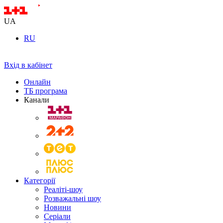
UA
RU
Вхід в кабінет
Онлайн
ТБ програма
Канали
Категорії
Реаліті-шоу
Розважальні шоу
Новини
Серіали