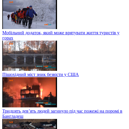
Мобільний додаток, який може врятувати життя туристів у
горах
Пішохідний міст зник безвісти у США
Тридцять дев’ять людей загинуло під час пожежі на поромі в
Бангладеш