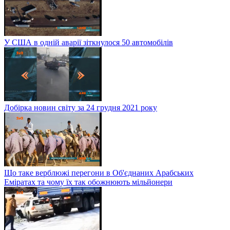
У США в одній аварії зіткнулося 50 автомобілів
Добірка новин світу за 24 грудня 2021 року
Що таке верблюжі перегони в Об'єднаних Арабських
Еміратах та чому їх так обожнюють мільйонери