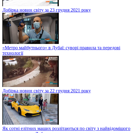
Добірка новин світу за 23 грудня 2021 року
«Метро майбутнього» в Дубаї: суворі правила та передові
технології
Добірка новин світу за 22 грудня 2021 року
Як сотні елітних маших розлітаються по світу з найвідомішого