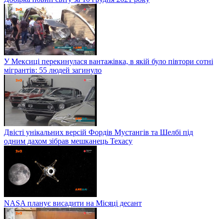
У Мексиці перекинулася вантажівка, в якій було півтори сотні
мігрантів: 55 людей загинуло
Двісті унікальних версій Фордів Мустангів та Шелбі під
одним дахом зібрав мешканець Техасу
NASA планує висадити на Місяці десант