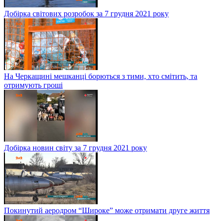
Добірка світових розробок за 7 грудня 2021 року
На Черкащині мешканці борються з тими, хто смітить, та
отримують гроші
Добірка новин світу за 7 грудня 2021 року
Покинутий аеродром “Широке” може отримати друге життя