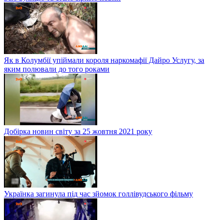
Як в Колумбії упіймали короля наркомафії Дайро Услугу, за
яким полювали до того роками
Добірка новин світу за 25 жовтня 2021 року
Українка загинула під час зйомок голлівудського фільму