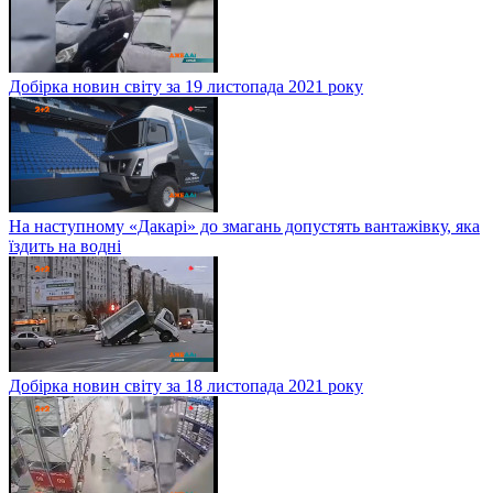
Добірка новин світу за 19 листопада 2021 року
На наступному «Дакарі» до змагань допустять вантажівку, яка
їздить на водні
Добірка новин світу за 18 листопада 2021 року