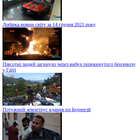
Добірка новин світу за 14 грудня 2021 року
Півсотні людей загинуло через вибух перекинутого бензовозу
у Гаїті
Потужний землетрус вдарив по Індонезії