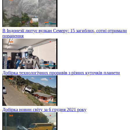
В Індонезії лютує вулкан Семеру: 15 загиблих, сотні отримали
поранення
Добірка технологічних проривів з різних куточків планети
Добірка новин світу за 6 грудня 2021 року