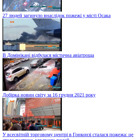
27 людей загинуло внаслідок пожежі у місті Осака
В Домінікані відбулася містична авіатроща
Добірка новин світу за 16 грудня 2021 року
У всесвітній торговому центрі в Гонконзі сталася пожежа: це