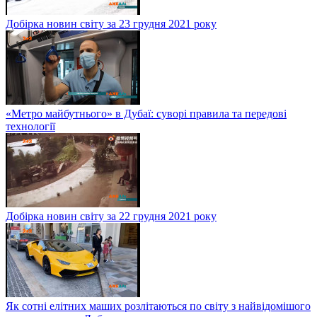
Добірка новин світу за 23 грудня 2021 року
«Метро майбутнього» в Дубаї: суворі правила та передові
технології
Добірка новин світу за 22 грудня 2021 року
Як сотні елітних маших розлітаються по світу з найвідомішого