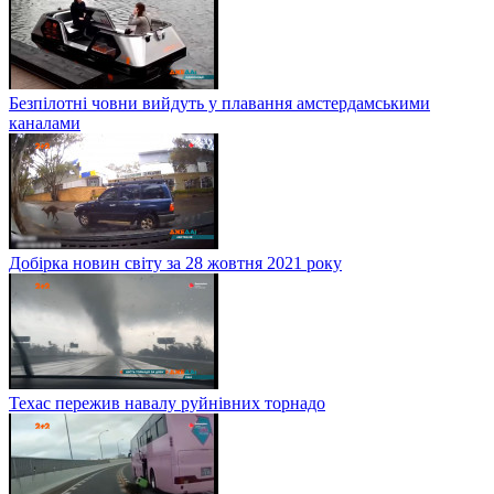
Безпілотні човни вийдуть у плавання амстердамськими
каналами
Добірка новин світу за 28 жовтня 2021 року
Техас пережив навалу руйнівних торнадо