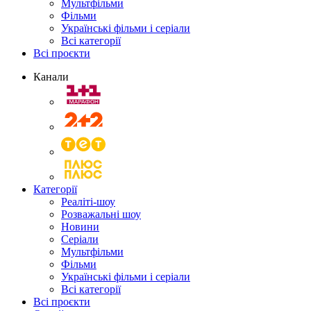
Мультфільми
Фільми
Українські фільми і серіали
Всі категорії
Всі проєкти
Канали
Категорії
Реаліті-шоу
Розважальні шоу
Новини
Серіали
Мультфільми
Фільми
Українські фільми і серіали
Всі категорії
Всі проєкти