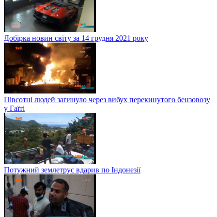
Добірка новин світу за 14 грудня 2021 року
Півсотні людей загинуло через вибух перекинутого бензовозу
у Гаїті
Потужний землетрус вдарив по Індонезії