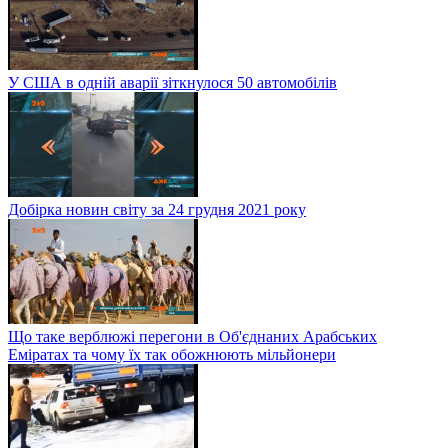
У США в одній аварії зіткнулося 50 автомобілів
Добірка новин світу за 24 грудня 2021 року
Що таке верблюжі перегони в Об'єднаних Арабських
Еміратах та чому їх так обожнюють мільйонери