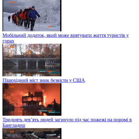
Мобільний додаток, який може врятувати життя туристів у
горах
Пішохідний міст зник безвісти у США
Тридцять дев’ять людей загинуло під час пожежі на поромі в
Бангладеш