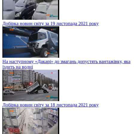
Добірка новин світу за 19 листопада 2021 року
На наступному «Дакарі» до змагань допустять вантажівку, яка
їздить на водні
Добірка новин світу за 18 листопада 2021 року