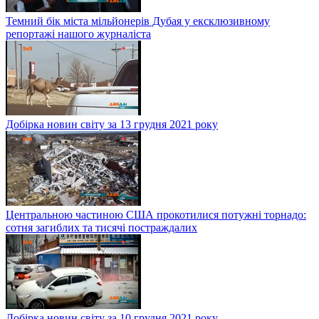
Темний бік міста мільйонерів Дубая у ексклюзивному
репортажі нашого журналіста
Добірка новин світу за 13 грудня 2021 року
Центральною частиною США прокотилися потужні торнадо:
сотня загиблих та тисячі постраждалих
Добірка новин світу за 10 грудня 2021 року