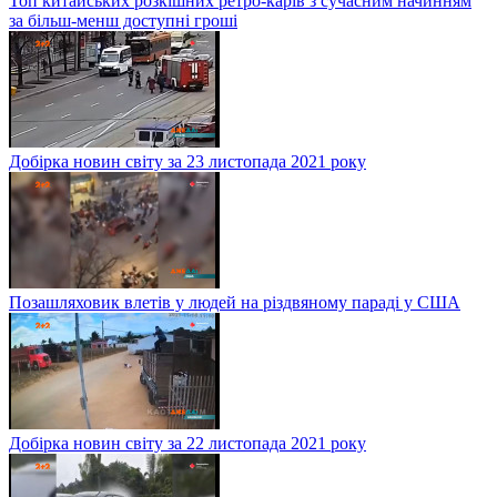
Топ китайських розкішних ретро-карів з сучасним начинням
за більш-менш доступні гроші
Добірка новин світу за 23 листопада 2021 року
Позашляховик влетів у людей на різдвяному параді у США
Добірка новин світу за 22 листопада 2021 року