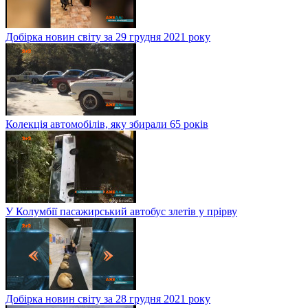
Добірка новин світу за 29 грудня 2021 року
Колекція автомобілів, яку збирали 65 років
У Колумбії пасажирський автобус злетів у прірву
Добірка новин світу за 28 грудня 2021 року