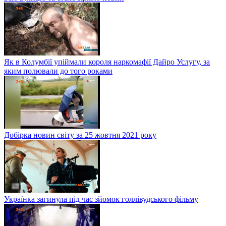
Як в Колумбії упіймали короля наркомафії Дайро Услугу, за
яким полювали до того роками
Добірка новин світу за 25 жовтня 2021 року
Українка загинула під час зйомок голлівудського фільму