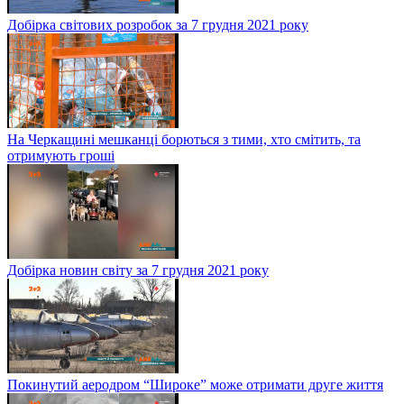
Добірка світових розробок за 7 грудня 2021 року
На Черкащині мешканці борються з тими, хто смітить, та
отримують гроші
Добірка новин світу за 7 грудня 2021 року
Покинутий аеродром “Широке” може отримати друге життя