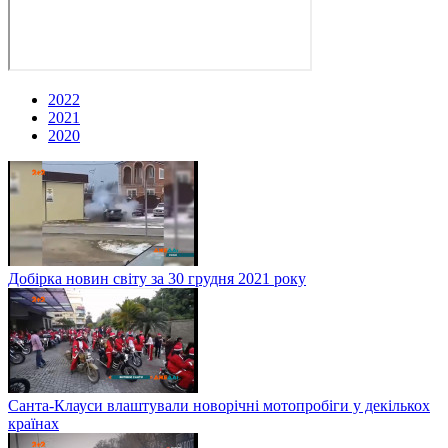
2022
2021
2020
Добірка новин світу за 30 грудня 2021 року
Санта-Клауси влаштували новорічні мотопробіги у декількох
країнах