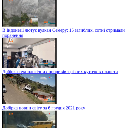
В Індонезії лютує вулкан Семеру: 15 загиблих, сотні отримали
поранення
Добірка технологічних проривів з різних куточків планети
Добірка новин світу за 6 грудня 2021 року