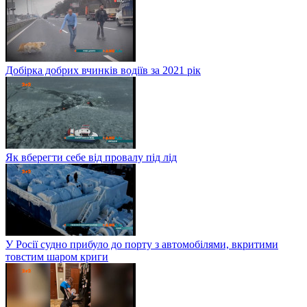
Добірка добрих вчинків водіїв за 2021 рік
Як вберегти себе від провалу під лід
У Росії судно прибуло до порту з автомобілями, вкритими
товстим шаром криги