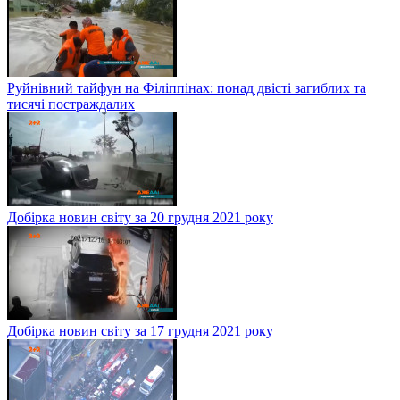
Руйнівний тайфун на Філіппінах: понад двісті загиблих та
тисячі постраждалих
Добірка новин світу за 20 грудня 2021 року
Добірка новин світу за 17 грудня 2021 року