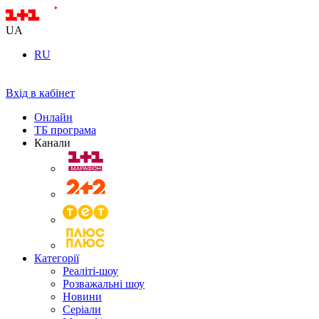
UA
RU
Вхід в кабінет
Онлайн
ТБ програма
Канали
Категорії
Реаліті-шоу
Розважальні шоу
Новини
Серіали