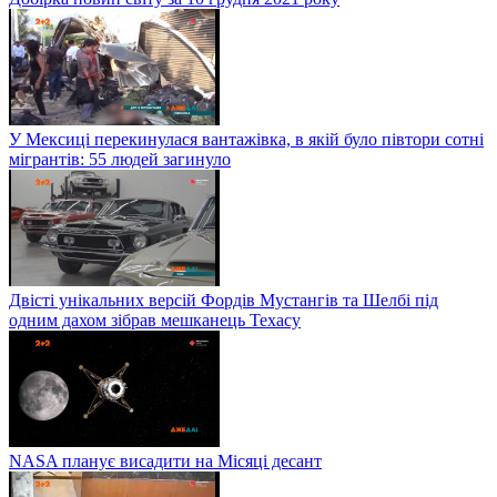
У Мексиці перекинулася вантажівка, в якій було півтори сотні
мігрантів: 55 людей загинуло
Двісті унікальних версій Фордів Мустангів та Шелбі під
одним дахом зібрав мешканець Техасу
NASA планує висадити на Місяці десант