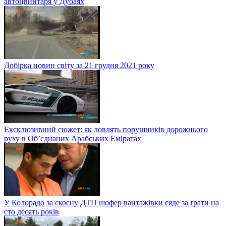
автоцвинтаря у Дубаях
Добірка новин світу за 21 грудня 2021 року
Ексклюзивний сюжет: як ловлять порушників дорожнього
руху в Об’єднаних Арабських Еміратах
У Колорадо за скоєну ДТП шофер вантажівки сяде за ґрати на
сто десять років