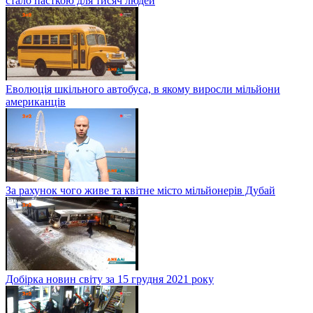
стало пасткою для тисяч людей
Еволюція шкільного автобуса, в якому виросли мільйони
американців
За рахунок чого живе та квітне місто мільйонерів Дубай
Добірка новин світу за 15 грудня 2021 року