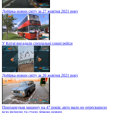
Добірка новин світу за 27 жовтня 2021 року
У Китаї вигадали спеціальні сонні рейси
Добірка новин світу за 26 жовтня 2021 року
Припаркував машину на 47 років: авто мало не пересварило
всю вулицю та стало зіркою новин