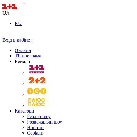
UA
RU
Вхід в кабінет
Онлайн
ТБ програма
Канали
Категорії
Реаліті-шоу
Розважальні шоу
Новини
Серіали