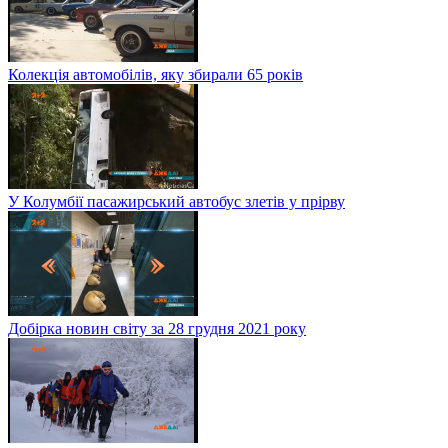
Колекція автомобілів, яку збирали 65 років
У Колумбії пасажирський автобус злетів у прірву
Добірка новин світу за 28 грудня 2021 року