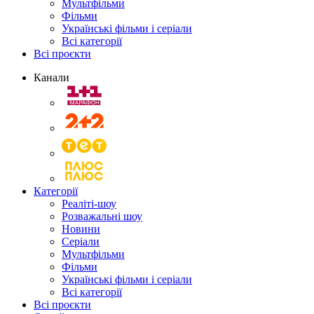
Мультфільми
Фільми
Українські фільми і серіали
Всі категорії
Всі проєкти
Канали
Категорії
Реаліті-шоу
Розважальні шоу
Новини
Серіали
Мультфільми
Фільми
Українські фільми і серіали
Всі категорії
Всі проєкти