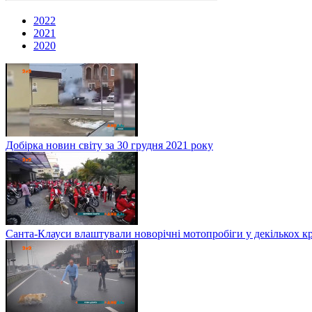
2022
2021
2020
Добірка новин світу за 30 грудня 2021 року
Санта-Клауси влаштували новорічні мотопробіги у декількох к