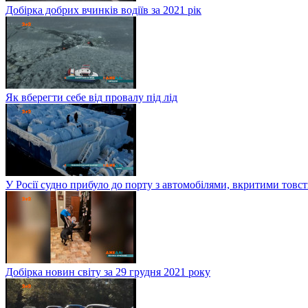
Добірка добрих вчинків водіїв за 2021 рік
Як вберегти себе від провалу під лід
У Росії судно прибуло до порту з автомобілями, вкритими тов
Добірка новин світу за 29 грудня 2021 року