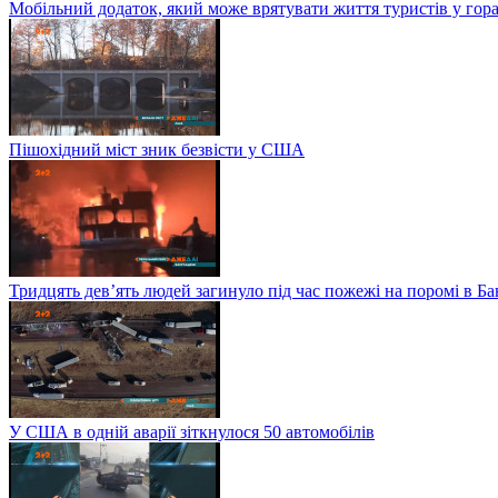
Мобільний додаток, який може врятувати життя туристів у гор
Пішохідний міст зник безвісти у США
Тридцять дев’ять людей загинуло під час пожежі на поромі в Б
У США в одній аварії зіткнулося 50 автомобілів