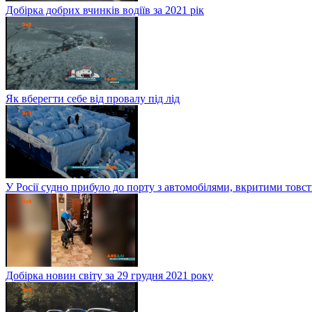
Добірка добрих вчинків водіїв за 2021 рік
Як вберегти себе від провалу під лід
У Росії судно прибуло до порту з автомобілями, вкритими тов
Добірка новин світу за 29 грудня 2021 року