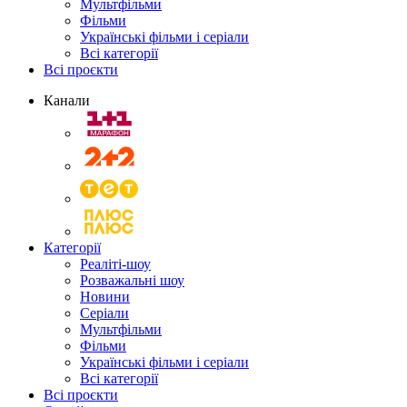
Мультфільми
Фільми
Українські фільми і серіали
Всі категорії
Всі проєкти
Канали
Категорії
Реаліті-шоу
Розважальні шоу
Новини
Серіали
Мультфільми
Фільми
Українські фільми і серіали
Всі категорії
Всі проєкти