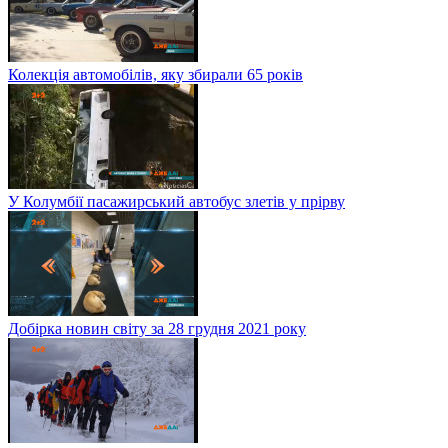
Колекція автомобілів, яку збирали 65 років
У Колумбії пасажирський автобус злетів у прірву
Добірка новин світу за 28 грудня 2021 року