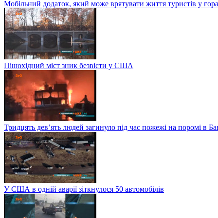
Мобільний додаток, який може врятувати життя туристів у гор
Пішохідний міст зник безвісти у США
Тридцять дев’ять людей загинуло під час пожежі на поромі в Б
У США в одній аварії зіткнулося 50 автомобілів