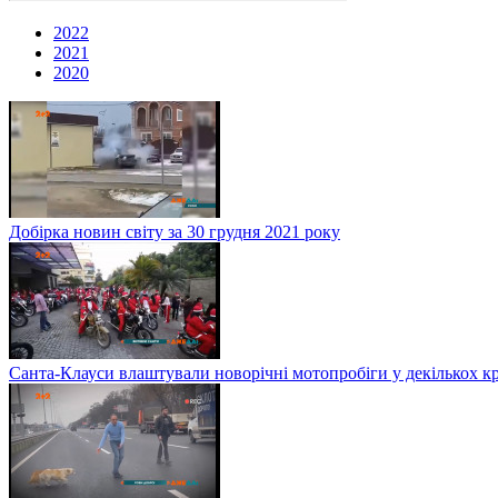
2022
2021
2020
Добірка новин світу за 30 грудня 2021 року
Санта-Клауси влаштували новорічні мотопробіги у декількох к