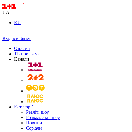
UA
RU
Вхід в кабінет
Онлайн
ТБ програма
Канали
Категорії
Реаліті-шоу
Розважальні шоу
Новини
Серіали