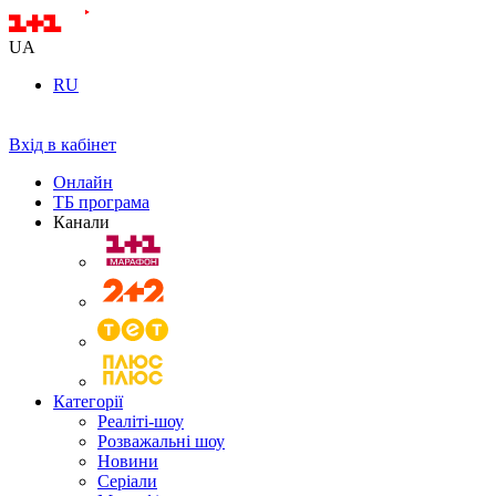
UA
RU
Вхід в кабінет
Онлайн
ТБ програма
Канали
Категорії
Реаліті-шоу
Розважальні шоу
Новини
Серіали