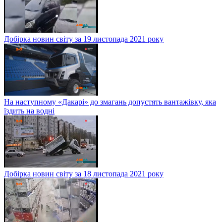
Добірка новин світу за 19 листопада 2021 року
На наступному «Дакарі» до змагань допустять вантажівку, яка
їздить на водні
Добірка новин світу за 18 листопада 2021 року