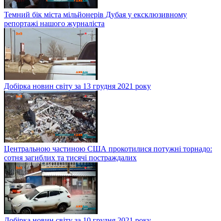
Темний бік міста мільйонерів Дубая у ексклюзивному
репортажі нашого журналіста
Добірка новин світу за 13 грудня 2021 року
Центральною частиною США прокотилися потужні торнадо:
сотня загиблих та тисячі постраждалих
Добірка новин світу за 10 грудня 2021 року