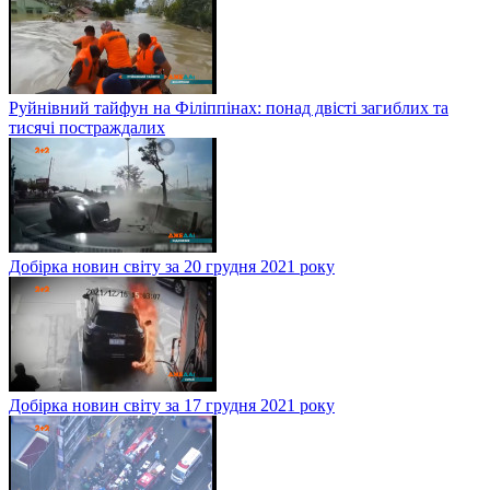
Руйнівний тайфун на Філіппінах: понад двісті загиблих та
тисячі постраждалих
Добірка новин світу за 20 грудня 2021 року
Добірка новин світу за 17 грудня 2021 року