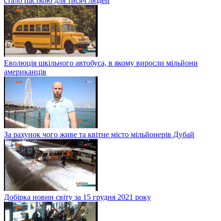
стало пасткою для тисяч людей
Еволюція шкільного автобуса, в якому виросли мільйони
американців
За рахунок чого живе та квітне місто мільйонерів Дубай
Добірка новин світу за 15 грудня 2021 року