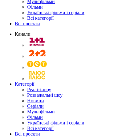
Мультфільми
Фільми
Українські фільми і серіали
Всі категорії
Всі проєкти
Канали
Категорії
Реаліті-шоу
Розважальні шоу
Новини
Серіали
Мультфільми
Фільми
Українські фільми і серіали
Всі категорії
Всі проєкти