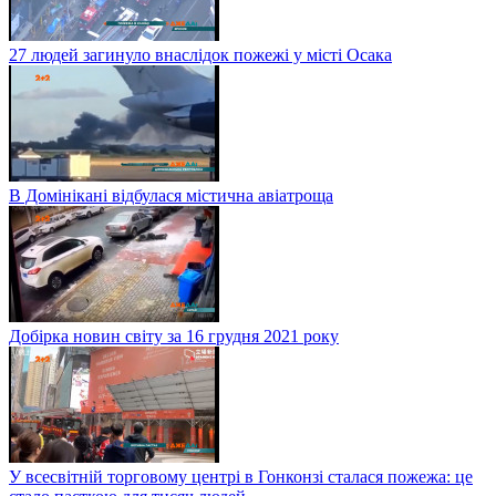
27 людей загинуло внаслідок пожежі у місті Осака
В Домінікані відбулася містична авіатроща
Добірка новин світу за 16 грудня 2021 року
У всесвітній торговому центрі в Гонконзі сталася пожежа: це