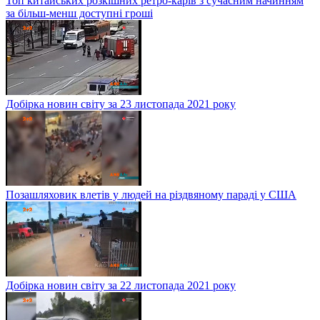
Топ китайських розкішних ретро-карів з сучасним начинням
за більш-менш доступні гроші
Добірка новин світу за 23 листопада 2021 року
Позашляховик влетів у людей на різдвяному параді у США
Добірка новин світу за 22 листопада 2021 року