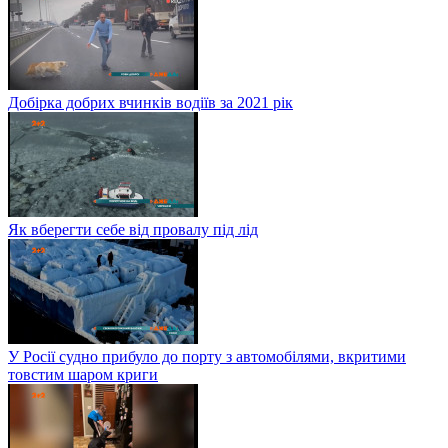
Добірка добрих вчинків водіїв за 2021 рік
Як вберегти себе від провалу під лід
У Росії судно прибуло до порту з автомобілями, вкритими
товстим шаром криги