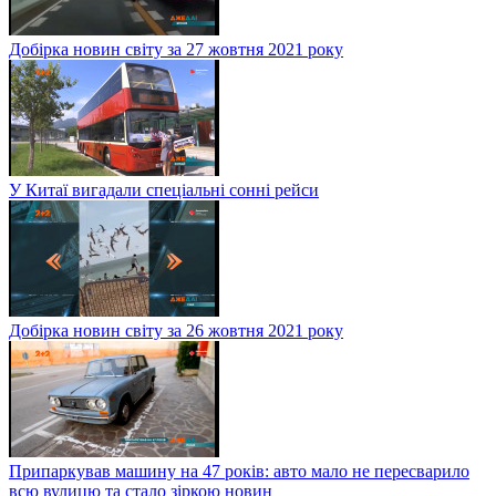
Добірка новин світу за 27 жовтня 2021 року
У Китаї вигадали спеціальні сонні рейси
Добірка новин світу за 26 жовтня 2021 року
Припаркував машину на 47 років: авто мало не пересварило
всю вулицю та стало зіркою новин