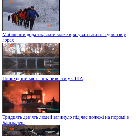
Мобільний додаток, який може врятувати життя туристів у
горах
Пішохідний міст зник безвісти у США
Тридцять дев’ять людей загинуло під час пожежі на поромі в
Бангладеш