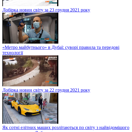
Добірка новин світу за 23 грудня 2021 року
«Метро майбутнього» в Дубаї: суворі правила та передові
технології
Добірка новин світу за 22 грудня 2021 року
Як сотні елітних маших розлітаються по світу з найвідомішого