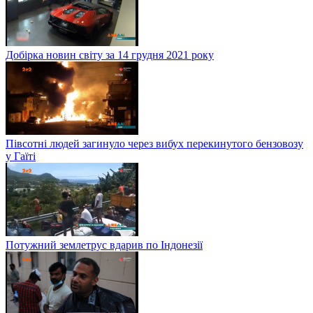
Добірка новин світу за 14 грудня 2021 року
Півсотні людей загинуло через вибух перекинутого бензовозу
у Гаїті
Потужний землетрус вдарив по Індонезії