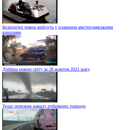
Безпілотні човни вийдуть у плавання амстердамськими
каналами
Добірка новин світу за 28 жовтня 2021 року
Техас пережив навалу руйнівних торнадо