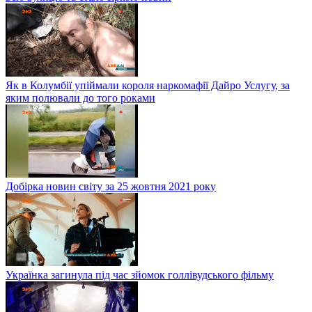
Як в Колумбії упіймали короля наркомафії Дайро Услугу, за
яким полювали до того роками
Добірка новин світу за 25 жовтня 2021 року
Українка загинула під час зйомок голлівудського фільму