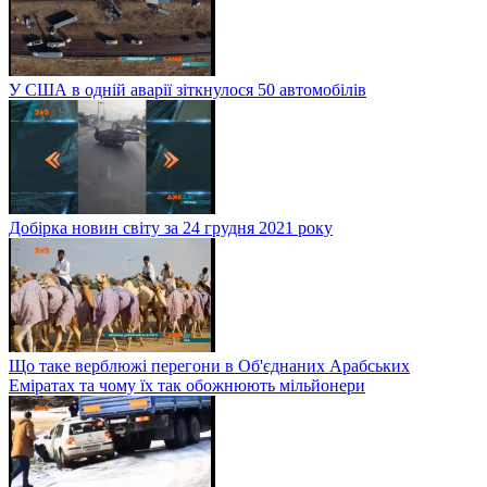
У США в одній аварії зіткнулося 50 автомобілів
Добірка новин світу за 24 грудня 2021 року
Що таке верблюжі перегони в Об'єднаних Арабських
Еміратах та чому їх так обожнюють мільйонери