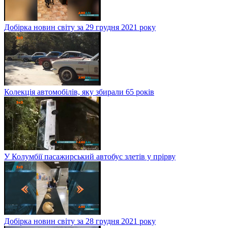
Добірка новин світу за 29 грудня 2021 року
Колекція автомобілів, яку збирали 65 років
У Колумбії пасажирський автобус злетів у прірву
Добірка новин світу за 28 грудня 2021 року