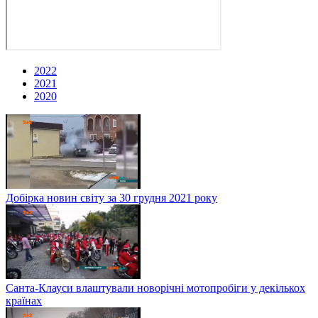
2022
2021
2020
Добірка новин світу за 30 грудня 2021 року
Санта-Клауси влаштували новорічні мотопробіги у декількох
країнах