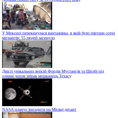
У Мексиці перекинулася вантажівка, в якій було півтори сотні
мігрантів: 55 людей загинуло
Двісті унікальних версій Фордів Мустангів та Шелбі під
одним дахом зібрав мешканець Техасу
NASA планує висадити на Місяці десант