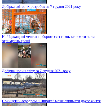
Добірка світових розробок за 7 грудня 2021 року
На Черкащині мешканці борються з тими, хто смітить, та
отримують гроші
Добірка новин світу за 7 грудня 2021 року
Покинутий аеродром “Широке” може отримати друге життя