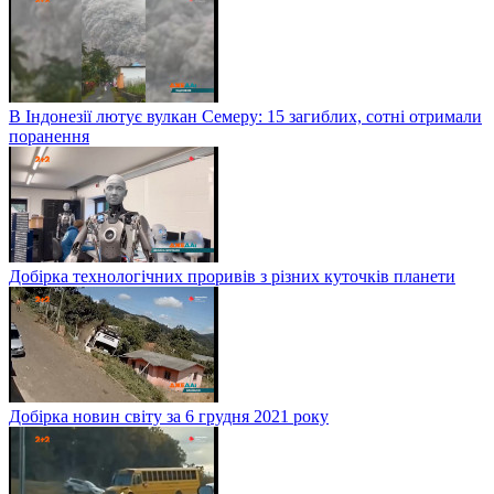
В Індонезії лютує вулкан Семеру: 15 загиблих, сотні отримали
поранення
Добірка технологічних проривів з різних куточків планети
Добірка новин світу за 6 грудня 2021 року