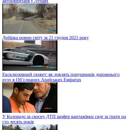
автоцвинтаря у Дубаях
Добірка новин світу за 21 грудня 2021 року
Ексклюзивний сюжет: як ловлять порушників дорожнього
руху в Об’єднаних Арабських Еміратах
У Колорадо за скоєну ДТП шофер вантажівки сяде за ґрати на
сто десять років