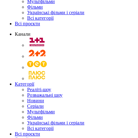
Мультфільми
Фільми
Українські фільми і серіали
Всі категорії
Всі проєкти
Канали
Категорії
Реаліті-шоу
Розважальні шоу
Новини
Серіали
Мультфільми
Фільми
Українські фільми і серіали
Всі категорії
Всі проєкти