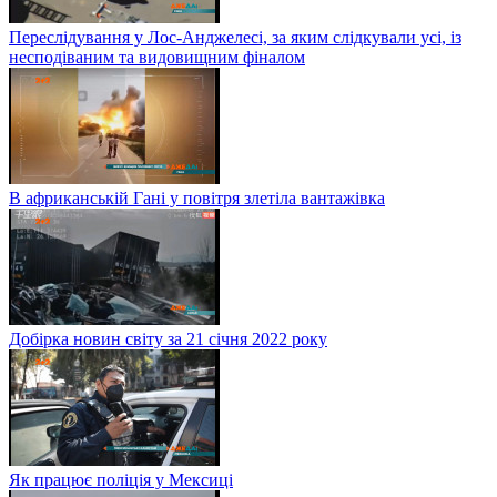
Переслідування у Лос-Анджелесі, за яким слідкували усі, із
несподіваним та видовищним фіналом
В африканській Гані у повітря злетіла вантажівка
Добірка новин світу за 21 січня 2022 року
Як працює поліція у Мексиці