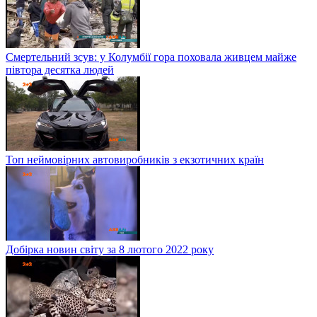
Смертельний зсув: у Колумбії гора поховала живцем майже
півтора десятка людей
Топ неймовірних автовиробників з екзотичних країн
Добірка новин світу за 8 лютого 2022 року