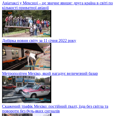
Авіатаксі у Мексиці – це звичне явище: друга країна в світі по
кількості приватної авіації
Добірка новин світу за 11 січня 2022 року
Метрополітен Мехіко, який нагадує величезний базар
Скажений трафік Мехіко: постійний ґвалт, їзда без світла та
повороти без будь-яких сигналів