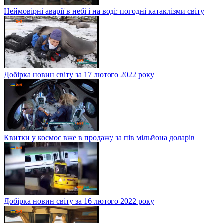
Неймовірні аварії в небі і на воді: погодні катаклізми світу
Добірка новин світу за 17 лютого 2022 року
Квитки у космос вже в продажу за пів мільйона доларів
Добірка новин світу за 16 лютого 2022 року