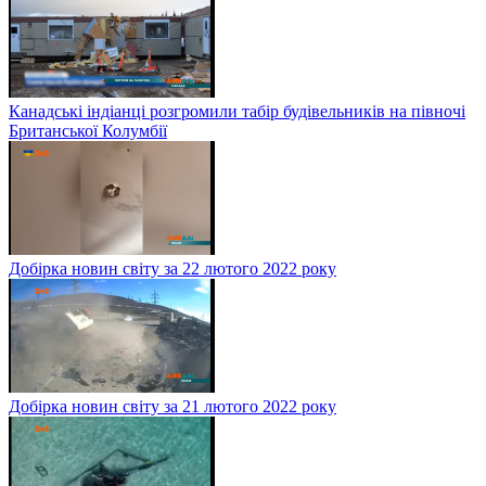
Канадські індіанці розгромили табір будівельників на півночі
Британської Колумбії
Добірка новин світу за 22 лютого 2022 року
Добірка новин світу за 21 лютого 2022 року