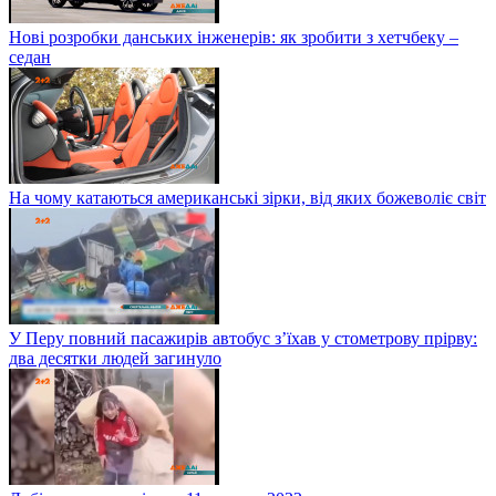
Нові розробки данських інженерів: як зробити з хетчбеку –
седан
На чому катаються американські зірки, від яких божеволіє світ
У Перу повний пасажирів автобус з’їхав у стометрову прірву:
два десятки людей загинуло