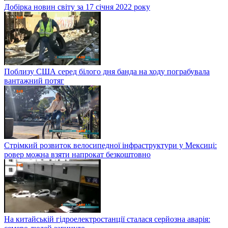
Добірка новин світу за 17 січня 2022 року
Поблизу США серед білого дня банда на ходу пограбувала
вантажний потяг
Стрімкий розвиток велосипедної інфраструктури у Мексиці:
ровер можна взяти напрокат безкоштовно
На китайській гідроелектростанції сталася серйозна аварія: