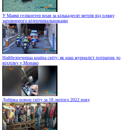
У Маямі гелікоптер впав за кількадесят метрів від пляжу
заповненого відпочивальниками
Найбезпечніша країна світу: як наш журналіст потрапив до
відділку у Монако
Добірка новин світу за 18 лютого 2022 року