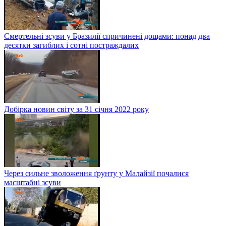
Смертельні зсуви у Бразилії спричинені дощами: понад два
десятки загиблих і сотні постраждалих
Добірка новин світу за 31 січня 2022 року
Через сильне зволоження ґрунту у Малайзії почалися
масштабні зсуви