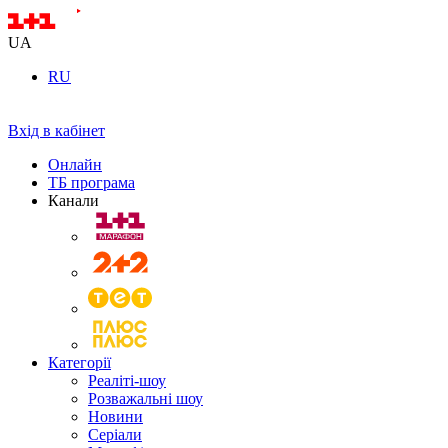
UA
RU
Вхід в кабінет
Онлайн
ТБ програма
Канали
Категорії
Реаліті-шоу
Розважальні шоу
Новини
Серіали