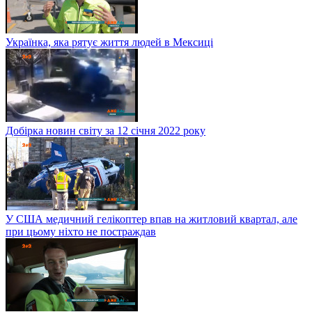
Українка, яка рятує життя людей в Мексиці
Добірка новин світу за 12 січня 2022 року
У США медичний гелікоптер впав на житловий квартал, але
при цьому ніхто не постраждав