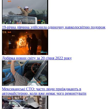
19-річна дівчина здійснила одиночну навколосвітню подорож
Добірка новин світу за 20 січня 2022 року
Мексиканські СТО: часто люди приїжджають в
автомайстерню, коли вже немає чого ремонтувати