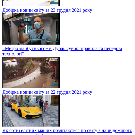
Добірка новин світу за 23 грудня 2021 року
«Метро майбутнього» в Дубаї: суворі правила та передові
технології
Добірка новин світу за 22 грудня 2021 року
Як сотні елітних маших розлітаються по світу з найвідомішого