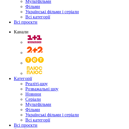
Мультфільми
Фільми
Українські фільми і серіали
Всі категорії
Всі проєкти
Канали
Категорії
Реаліті-шоу
Розважальні шоу
Новини
Серіали
Мультфільми
Фільми
Українські фільми і серіали
Всі категорії
Всі проєкти