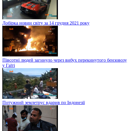
Добірка новин світу за 14 грудня 2021 року
Півсотні людей загинуло через вибух перекинутого бензовозу
у Гаїті
Потужний землетрус вдарив по Індонезії