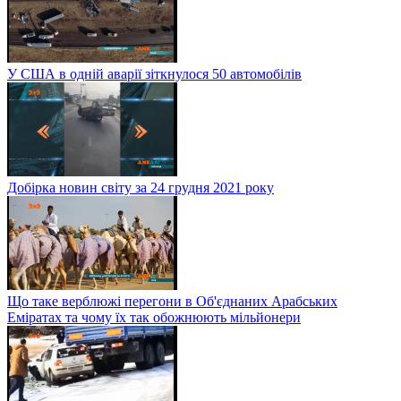
У США в одній аварії зіткнулося 50 автомобілів
Добірка новин світу за 24 грудня 2021 року
Що таке верблюжі перегони в Об'єднаних Арабських
Еміратах та чому їх так обожнюють мільйонери