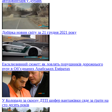
автоцвинтаря у Дубаях
Добірка новин світу за 21 грудня 2021 року
Ексклюзивний сюжет: як ловлять порушників дорожнього
руху в Об’єднаних Арабських Еміратах
У Колорадо за скоєну ДТП шофер вантажівки сяде за ґрати на
сто десять років