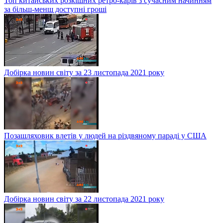
Топ китайських розкішних ретро-карів з сучасним начинням
за більш-менш доступні гроші
Добірка новин світу за 23 листопада 2021 року
Позашляховик влетів у людей на різдвяному параді у США
Добірка новин світу за 22 листопада 2021 року