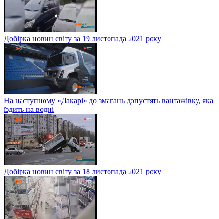
Добірка новин світу за 19 листопада 2021 року
На наступному «Дакарі» до змагань допустять вантажівку, яка
їздить на водні
Добірка новин світу за 18 листопада 2021 року