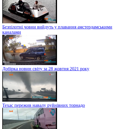
Безпілотні човни вийдуть у плавання амстердамськими
каналами
Добірка новин світу за 28 жовтня 2021 року
Техас пережив навалу руйнівних торнадо