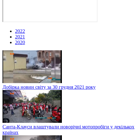
2022
2021
2020
Добірка новин світу за 30 грудня 2021 року
Санта-Клауси влаштували новорічні мотопробіги у декількох
країнах