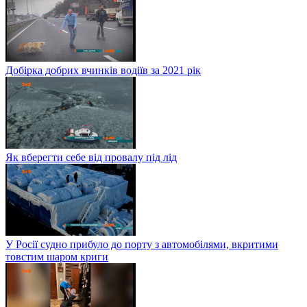
Добірка добрих вчинків водіїв за 2021 рік
Як вберегти себе від провалу під лід
У Росії судно прибуло до порту з автомобілями, вкритими
товстим шаром криги