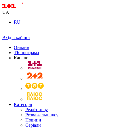
UA
RU
Вхід в кабінет
Онлайн
ТБ програма
Канали
Категорії
Реаліті-шоу
Розважальні шоу
Новини
Серіали