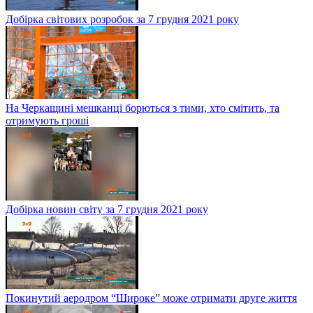
Добірка світових розробок за 7 грудня 2021 року
На Черкащині мешканці борються з тими, хто смітить, та
отримують гроші
Добірка новин світу за 7 грудня 2021 року
Покинутий аеродром “Широке” може отримати друге життя