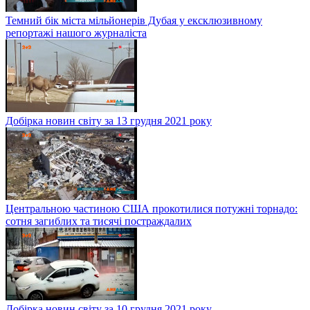
Темний бік міста мільйонерів Дубая у ексклюзивному
репортажі нашого журналіста
Добірка новин світу за 13 грудня 2021 року
Центральною частиною США прокотилися потужні торнадо:
сотня загиблих та тисячі постраждалих
Добірка новин світу за 10 грудня 2021 року