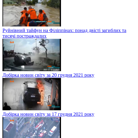
Руйнівний тайфун на Філіппінах: понад двісті загиблих та
тисячі постраждалих
Добірка новин світу за 20 грудня 2021 року
Добірка новин світу за 17 грудня 2021 року