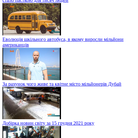
стало пасткою для тисяч людей
Еволюція шкільного автобуса, в якому виросли мільйони
американців
За рахунок чого живе та квітне місто мільйонерів Дубай
Добірка новин світу за 15 грудня 2021 року