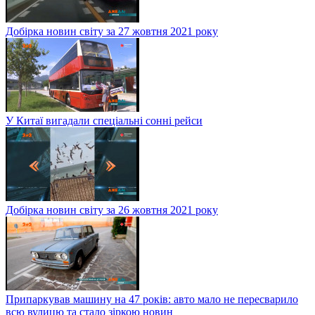
Добірка новин світу за 27 жовтня 2021 року
У Китаї вигадали спеціальні сонні рейси
Добірка новин світу за 26 жовтня 2021 року
Припаркував машину на 47 років: авто мало не пересварило
всю вулицю та стало зіркою новин