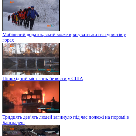
Мобільний додаток, який може врятувати життя туристів у
горах
Пішохідний міст зник безвісти у США
Тридцять дев’ять людей загинуло під час пожежі на поромі в
Бангладеш