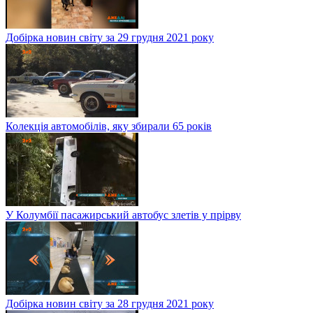
Добірка новин світу за 29 грудня 2021 року
Колекція автомобілів, яку збирали 65 років
У Колумбії пасажирський автобус злетів у прірву
Добірка новин світу за 28 грудня 2021 року