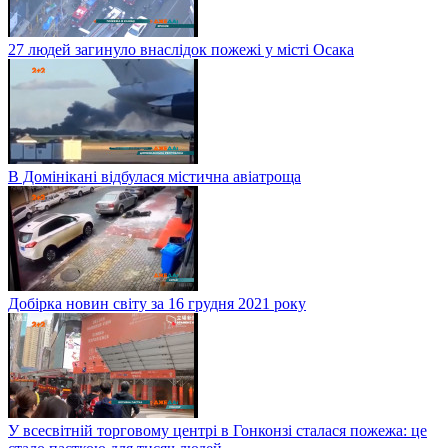
27 людей загинуло внаслідок пожежі у місті Осака
В Домінікані відбулася містична авіатроща
Добірка новин світу за 16 грудня 2021 року
У всесвітній торговому центрі в Гонконзі сталася пожежа: це