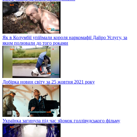
Як в Колумбії упіймали короля наркомафії Дайро Услугу, за
яким полювали до того роками
Добірка новин світу за 25 жовтня 2021 року
Українка загинула під час зйомок голлівудського фільму