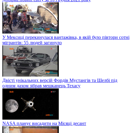
У Мексиці перекинулася вантажівка, в якій було півтори сотні
мігрантів: 55 людей загинуло
Двісті унікальних версій Фордів Мустангів та Шелбі під
одним дахом зібрав мешканець Техасу
NASA планує висадити на Місяці десант