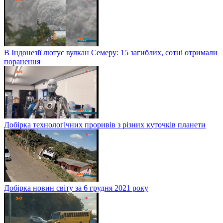
В Індонезії лютує вулкан Семеру: 15 загиблих, сотні отримали
поранення
Добірка технологічних проривів з різних куточків планети
Добірка новин світу за 6 грудня 2021 року