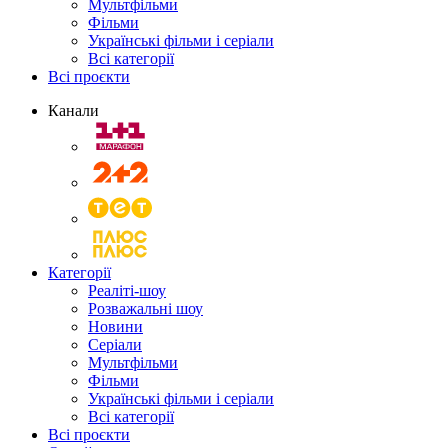
Мультфільми
Фільми
Українські фільми і серіали
Всі категорії
Всі проєкти
Канали
Категорії
Реаліті-шоу
Розважальні шоу
Новини
Серіали
Мультфільми
Фільми
Українські фільми і серіали
Всі категорії
Всі проєкти